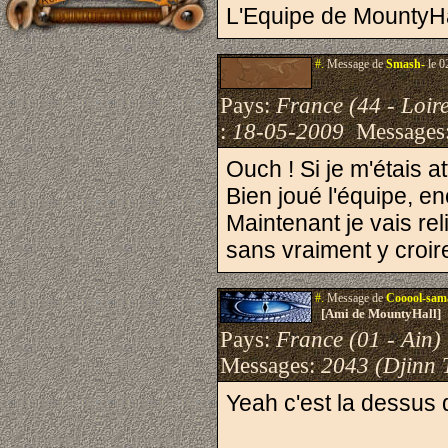
L'Equipe de MountyHa
#.
Message de
Smash-
le 0
Pays:
France (44 - Loire
:
18-05-2009
Messages
Ouch ! Si je m'étais at
Bien joué l'équipe, en
Maintenant je vais rel
sans vraiment y croire
#.
Message de
Cooool-sam
[Ami de MountyHall]
Pays:
France (01 - Ain)
Messages:
2043 (Djinn 
Yeah c'est la dessus 