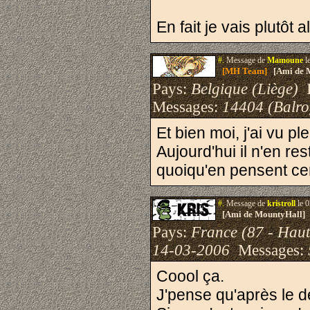
En fait je vais plutôt 
#.
Message de
Mamoune
l
[MH Team]
[Ami de 
Pays:
Belgique (Liège)
I
Messages:
14404 (Balro
Et bien moi, j'ai vu p
Aujourd'hui il n'en res
quoiqu'en pensent cer
#.
Message de
kristroll
le 0
[Ami de MountyHall]
Pays:
France (87 - Haut
14-03-2006
Messages:
Coool ça.
J'pense qu'après le dé