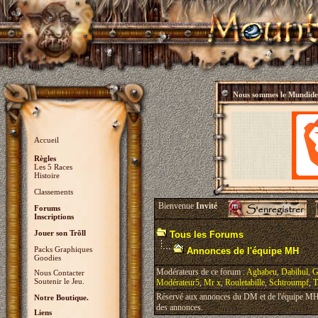
Nous sommes le
Mundidey
Accueil
Règles
Les 5 Races
Histoire
Classements
Bienvenue
Invité
Forums
Inscriptions
Jouer son Trõll
Tous les Forums
Packs Graphiques
Annonces de l'équipe MH
Goodies
Modérateurs de ce forum :
Aghabeu
,
Dabihul
,
G
Nous Contacter
Soutenir le Jeu.
Modérateur5
,
Mr x
,
Rouletabille
,
Schtroumpf
,
T
Réservé aux annonces du DM et de l'équipe MH, 
Notre Boutique.
des annonces.
Liens