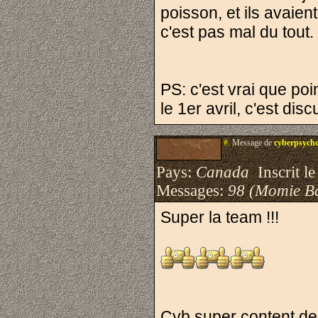
poisson, et ils avaien
c'est pas mal du tout.
PS: c'est vrai que poi
le 1er avril, c'est disc
#.
Message de
cyberpsych
Pays:
Canada
Inscrit le
Messages:
98 (Momie B
Super la team !!!
Cyb super content de 