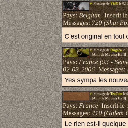
#.
Message de
VidO
le 02-
Pays:
Belgium
Inscrit le
Messages:
720 (Shaï Epi
C'est original en to
#.
Message de
Disgaea
le 0
[Ami de MountyHall]
Pays:
France (93 - Sein
02-03-2006
Messages:
Yes sympa les nouv
#.
Message de
TeuTam
le 
[Ami de MountyHall]
Pays:
France
Inscrit le 
Messages:
410 (Golem 
Le rien est-il quelque