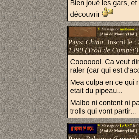
Bien joué les gars, et
découvrir
#.
Message de
malboroc
le
[Ami de MountyHall]
Pays:
China
Inscrit le :
1390 (Trõll de Compèt')
Cooooool. Ca veut dir
raler (car qui est d'
Mea culpa en ce qui m
etait du pipeau...
Malbo ni content ni p
trolls qui vont partir...
#.
Message de
Le VdT
le 0
[Ami de MountyHall]
Pays:
Belgique (Luxemb