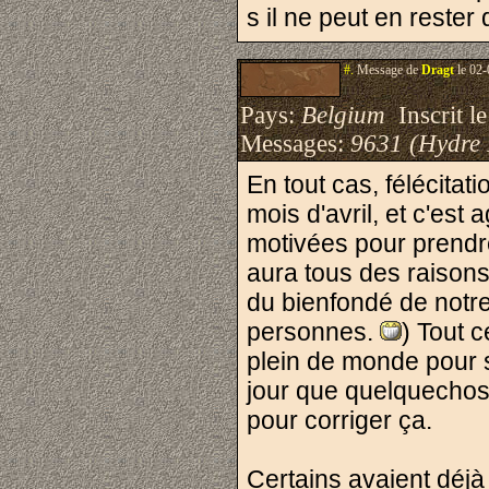
s il ne peut en rester
#.
Message de
Dragt
le 02-
Pays:
Belgium
Inscrit le
Messages:
9631 (Hydre
En tout cas, félécita
mois d'avril, et c'est
motivées pour prendr
aura tous des raisons
du bienfondé de notr
personnes.
) Tout c
plein de monde pour s
jour que quelquechose
pour corriger ça.
Certains avaient déjà