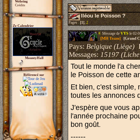
Webring
Crédits
Iléou le Poisson ?
Pages :
[1]
,
2
Ze Calendrier
#.
Message de
VYS
le 02-0
[MH Team]
[Grand Cr
Pays:
Belgique (Liège)
I
Messages:
15197 (Liche
MountyHall
Tout le monde l'a che
le Poisson de cette a
Référencé sur
Et bien, c'est simple, 
toutes les annonces d
J'espère que vous ap
l'année prochaine pou
bon goût.
------