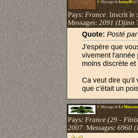
#.
Message de
kenny06
le 
Pays:
France
Inscrit le 
Messages:
2091 (Djinn 
Quote:
Posté pa
J'espère que vou
vivement l'année 
moins discrète et
Ca veut dire qu'i
que c'était un poi
#.
Message de
Le Moisson
Pays:
France (29 - Finis
2007
Messages:
6960 (