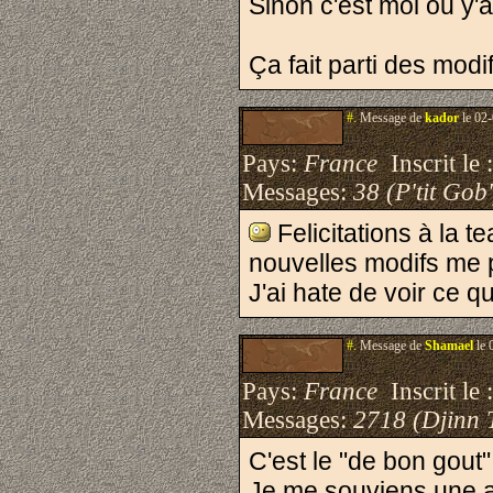
Sinon c'est moi ou y'
Ça fait parti des modi
#.
Message de
kador
le 02-
Pays:
France
Inscrit le 
Messages:
38 (P'tit Gob'
Felicitations à la 
nouvelles modifs me 
J'ai hate de voir ce q
#.
Message de
Shamael
le 
Pays:
France
Inscrit le 
Messages:
2718 (Djinn 
C'est le "de bon gout" 
Je me souviens une an