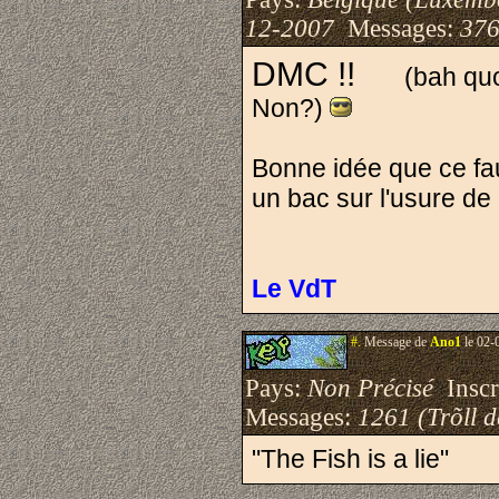
12-2007
Messages:
376
DMC !!
(bah quoi, 
Non?)
Bonne idée que ce fau
un bac sur l'usure de
Le VdT
#.
Message de
Ano1
le 02-
Pays:
Non Précisé
Inscri
Messages:
1261 (Trõll 
"The Fish is a lie"