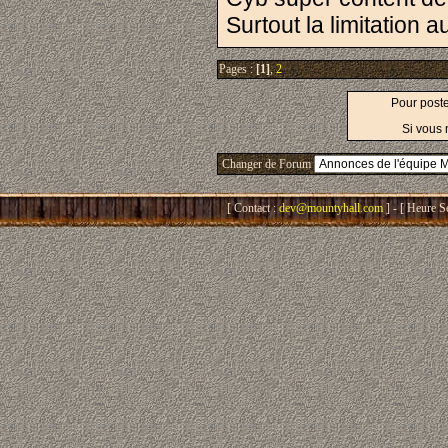
Surtout la limitation au
Pages :
[1]
,
2
Pour post
Si vous 
Changer de Forum
[ Contact :
dev@mountyhall.com
] - [ Heure S