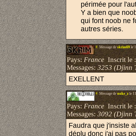
périmée pour l'aut
Y a bien que noob 
qui font noob ne f
autres séries.
#.
Message de
skrim69
le 
Pays:
France
Inscrit le 
Messages:
3253 (Djinn 
EXELLENT
#.
Message de
nuke_z
le 1
Pays:
France
Inscrit le 
Messages:
3092 (Djinn 
Faudra que j'insiste 
déplu donc j'ai pas po