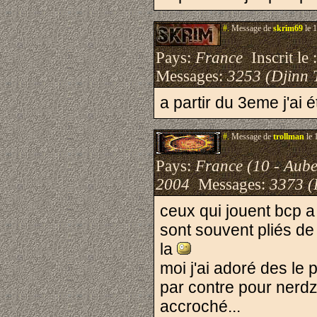
#.
Message de
skrim69
le 
Pays:
France
Inscrit le 
Messages:
3253 (Djinn 
a partir du 3eme j'ai 
#.
Message de
trollman
le 
Pays:
France (10 - Aube
2004
Messages:
3373 (
ceux qui jouent bcp a 
sont souvent pliés de 
la
moi j'ai adoré des le 
par contre pour nerdz
accroché...