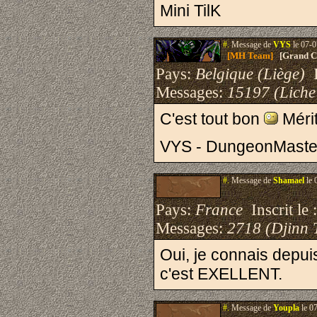
Mini TilK
#.
Message de
VYS
le 07-0
[MH Team]
[Grand Cr
Pays:
Belgique (Liège)
I
Messages:
15197 (Liche
C'est tout bon
Mérit
VYS - DungeonMaste
#.
Message de
Shamael
le 
Pays:
France
Inscrit le 
Messages:
2718 (Djinn 
Oui, je connais depuis
c'est EXELLENT.
#.
Message de
Youpla
le 0