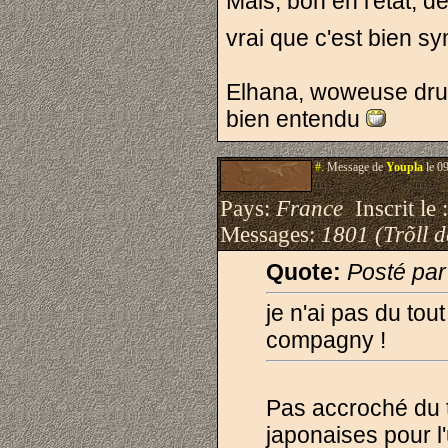
Mais, bon en l'etat, de
vrai que c'est bien s
Elhana, woweuse dru
bien entendu
#.
Message de
Youpla
le 0
Pays:
France
Inscrit le 
Messages:
1801 (Trõll 
Quote:
Posté par
je n'ai pas du to
compagny !
Pas accroché du t
japonaises pour l