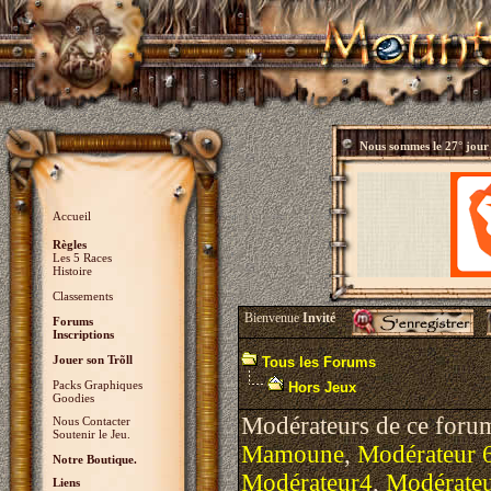
Nous sommes le
27° jour
Accueil
Règles
Les 5 Races
Histoire
Classements
Bienvenue
Invité
Forums
Inscriptions
Jouer son Trõll
Tous les Forums
Packs Graphiques
Hors Jeux
Goodies
Modérateurs de ce foru
Nous Contacter
Soutenir le Jeu.
Mamoune
,
Modérateur 
Notre Boutique.
Modérateur4
,
Modérate
Liens