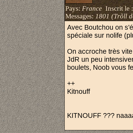
Pays:
France
Inscrit le 
Messages:
1801 (Trõll 
Avec Boutchou on s'éta
spéciale sur nolife (p
On accroche très vite
JdR un peu intensivem
boulets, Noob vous f
++
Kitnouff
KITNOUFF ??? naaaaan