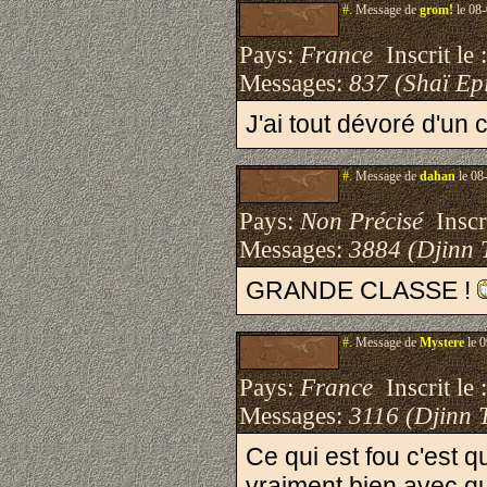
#.
Message de
grom!
le 08-
Pays:
France
Inscrit le 
Messages:
837 (Shaï Epi
J'ai tout dévoré d'un 
#.
Message de
dahan
le 08
Pays:
Non Précisé
Inscri
Messages:
3884 (Djinn 
GRANDE CLASSE !
#.
Message de
Mystere
le 0
Pays:
France
Inscrit le 
Messages:
3116 (Djinn 
Ce qui est fou c'est q
vraiment bien avec quel