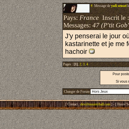
#.
Message de
yufi sensei
l
Pays:
France
Inscrit le 
Messages:
47 (P'tit Gob'
J'y penserai le jour o
kastarinette et je me 
hachoir
Pages :
[1]
,
2
,
3
,
4
Pour post
Si vous 
Changer de Forum
[ Contact :
dev@mountyhall.com
] - [ Heure S