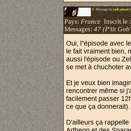
#.
Message de
yufi sensei
l
Pays:
France
Inscrit le 
Messages:
47 (P'tit Gob'
Oui, l''épisode avec 
le fait vraiment bien,
aussi l'épisode ou Zell
se met à chuchoter ave
Et je veux bien imagin
rencontrer même si j'
facilement passer 12h
ce que ça donnerait).
D'ailleurs ça rappell
Artheon et des Sparadr