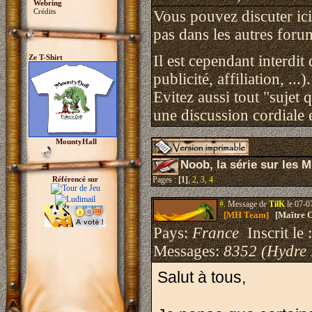
Webring
Crédits
Vous pouvez discuter ici 
pas dans les autres foru
Il est cependant interdit
Ze T-Shirt
publicité, affiliation, ...).
Evitez aussi tout "sujet 
une discussion cordiale e
MountyHall
Noob, la série sur le
Référencé sur
Pages :
[1]
,
2
,
3
,
4
#.
Message de
TilK
le 07-0
[MH Team]
[Maître O
Pays:
France
Inscrit le 
Messages:
8352 (Hydre
Salut à tous,