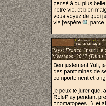
pensé à du plus belle 
notre vie, et bien mal
vous voyez de quoi je
vie j'espère
, parce
#.
Message de
Fafi
le 16-07
[Ami de MountyHall]
Pays:
France
Inscrit le 
Messages:
3017 (Djinn 
Ben justement Yufi, j
des pantomines de ser
comportement etrang
je peux te jurer que,
RolePlay pendant pres
onomatopees...), et a