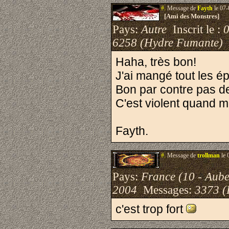
#.
Message de
Fayth
le 07-
[Ami des Monstres]
Pays:
Autre
Inscrit le :
6258 (Hydre Fumante)
Haha, très bon!
J'ai mangé tout les é
Bon par contre pas 
C'est violent quand m
Fayth.
#.
Message de
trollman
le 
Pays:
France (10 - Aube
2004
Messages:
3373 (
c'est trop fort