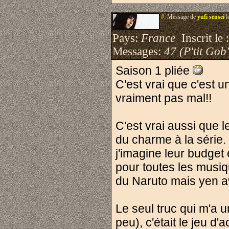
#.
Message de
yufi sensei
l
Pays:
France
Inscrit le 
Messages:
47 (P'tit Gob'
Saison 1 pliée
C'est vrai que c'est 
vraiment pas mal!!
C'est vrai aussi que 
du charme à la série. 
j'imagine leur budget
pour toutes les musiq
du Naruto mais yen ava
Le seul truc qui m'a u
peu), c'était le jeu d