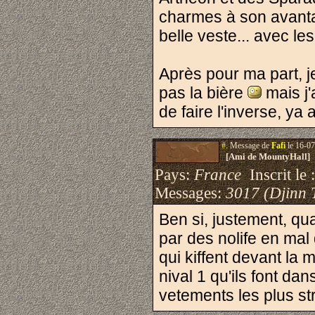
charmes à son avantag
belle veste... avec le
Après pour ma part, je
pas la bière
mais j'
de faire l'inverse, y
#.
Message de
Fafi
le 16-07
[Ami de MountyHall]
Pays:
France
Inscrit le 
Messages:
3017 (Djinn 
Ben si, justement, qu
par des nolife en ma
qui kiffent devant la
nival 1 qu'ils font da
vetements les plus str