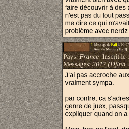
faire découvrir à de
n'est pas du tout pass
me dire ce qui m'avait 
problème avec nerdz 
#.
Message de
Fafi
le 09-07
[Ami de MountyHall]
Pays:
France
Inscrit le 
Messages:
3017 (Djinn 
J'ai pas accroche au
vraiment sympa.
par contre, ca s'adre
genre de juex, passque
expliquer quand on a