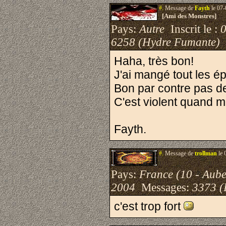
#.
Message de
Fayth
le 07-
[Ami des Monstres]
Pays:
Autre
Inscrit le :
6258 (Hydre Fumante)
Haha, très bon!
J'ai mangé tout les é
Bon par contre pas 
C'est violent quand m
Fayth.
#.
Message de
trollman
le 
Pays:
France (10 - Aube
2004
Messages:
3373 (
c'est trop fort