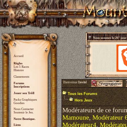
Nous sommes le
26° jour
Accueil
Règles
Les 5 Races
Histoire
Classements
Bienvenue
Invité
Forums
Inscriptions
Jouer son Trõll
Tous les Forums
Packs Graphiques
Hors Jeux
Goodies
Modérateurs de ce foru
Nous Contacter
Soutenir le Jeu.
Mamoune
,
Modérateur 
Notre Boutique.
Modérateur4
,
Modérate
Liens