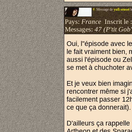
#.
Message de
yufi sensei
l
Pays:
France
Inscrit le 
Messages:
47 (P'tit Gob'
Oui, l''épisode avec 
le fait vraiment bien,
aussi l'épisode ou Zell
se met à chuchoter ave
Et je veux bien imagin
rencontrer même si j'
facilement passer 12h
ce que ça donnerait).
D'ailleurs ça rappell
Artheon et des Sparadr