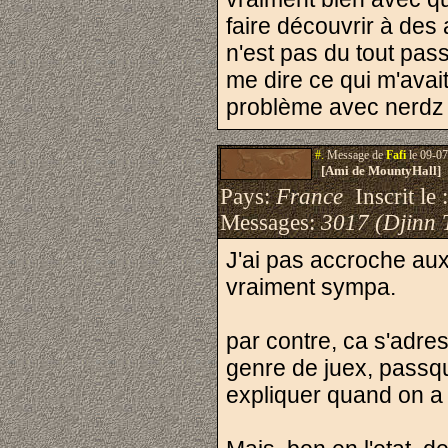
faire découvrir à de
n'est pas du tout pass
me dire ce qui m'avait 
problème avec nerdz 
#.
Message de
Fafi
le 09-07
[Ami de MountyHall]
Pays:
France
Inscrit le 
Messages:
3017 (Djinn 
J'ai pas accroche au
vraiment sympa.
par contre, ca s'adre
genre de juex, passque
expliquer quand on a