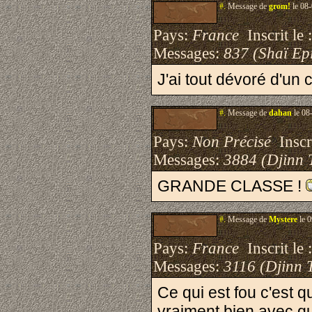
#.
Message de
grom!
le 08-
Pays:
France
Inscrit le 
Messages:
837 (Shaï Epi
J'ai tout dévoré d'un 
#.
Message de
dahan
le 08
Pays:
Non Précisé
Inscri
Messages:
3884 (Djinn 
GRANDE CLASSE !
#.
Message de
Mystere
le 0
Pays:
France
Inscrit le 
Messages:
3116 (Djinn 
Ce qui est fou c'est q
vraiment bien avec quel