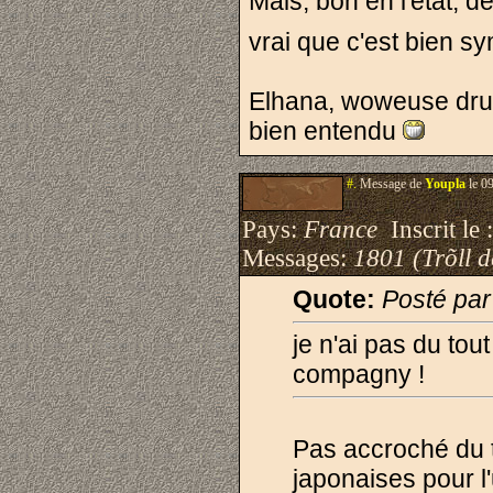
Mais, bon en l'etat, de
vrai que c'est bien s
Elhana, woweuse dru
bien entendu
#.
Message de
Youpla
le 0
Pays:
France
Inscrit le 
Messages:
1801 (Trõll 
Quote:
Posté par
je n'ai pas du to
compagny !
Pas accroché du t
japonaises pour l