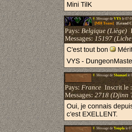
Mini TilK
#.
Message de
VYS
le 07-0
[MH Team]
[Grand Cr
Pays:
Belgique (Liège)
I
Messages:
15197 (Liche
C'est tout bon
Mérit
VYS - DungeonMaste
#.
Message de
Shamael
le 
Pays:
France
Inscrit le 
Messages:
2718 (Djinn 
Oui, je connais depuis
c'est EXELLENT.
#.
Message de
Youpla
le 0