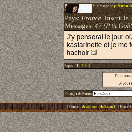
#.
Message de
yufi sensei
l
Pays:
France
Inscrit le 
Messages:
47 (P'tit Gob'
J'y penserai le jour o
kastarinette et je me 
hachoir
Pages :
[1]
,
2
,
3
,
4
Pour post
Si vous 
Changer de Forum
[ Contact :
dev@mountyhall.com
] - [ Heure S