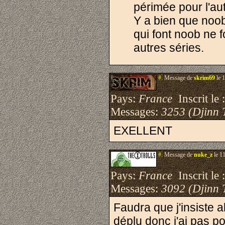
périmée pour l'aut
Y a bien que noob 
qui font noob ne f
autres séries.
#.
Message de
skrim69
le 
Pays:
France
Inscrit le 
Messages:
3253 (Djinn 
EXELLENT
#.
Message de
nuke_z
le 1
Pays:
France
Inscrit le 
Messages:
3092 (Djinn 
Faudra que j'insiste 
déplu donc j'ai pas po