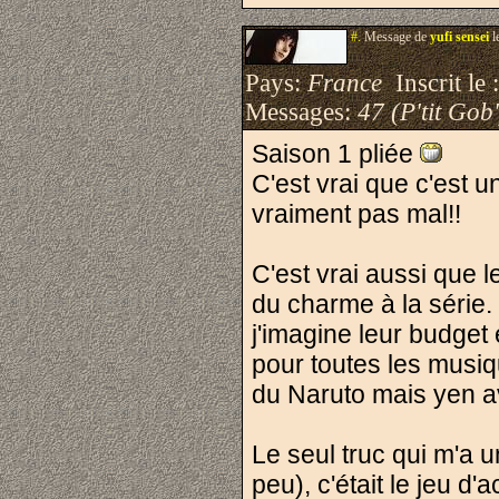
#.
Message de
yufi sensei
l
Pays:
France
Inscrit le 
Messages:
47 (P'tit Gob'
Saison 1 pliée
C'est vrai que c'est 
vraiment pas mal!!
C'est vrai aussi que 
du charme à la série. 
j'imagine leur budget
pour toutes les musiq
du Naruto mais yen ava
Le seul truc qui m'a u
peu), c'était le jeu d