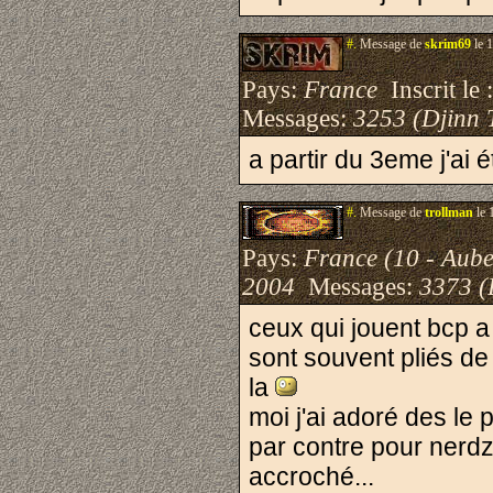
#.
Message de
skrim69
le 
Pays:
France
Inscrit le 
Messages:
3253 (Djinn 
a partir du 3eme j'ai 
#.
Message de
trollman
le 
Pays:
France (10 - Aube
2004
Messages:
3373 (
ceux qui jouent bcp a 
sont souvent pliés de 
la
moi j'ai adoré des le 
par contre pour nerdz
accroché...