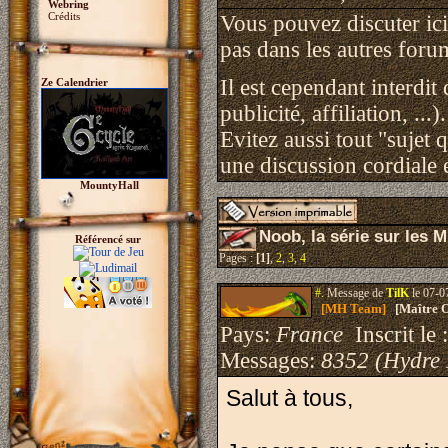
Webring
Crédits
Vous pouvez discuter ici 
pas dans les autres foru
Il est cependant interdit
Ze Calendrier
publicité, affiliation, ...).
Evitez aussi tout "sujet 
une discussion cordiale e
MountyHall
Noob, la série sur le
Référencé sur
Pages :
[1]
,
2
,
3
,
4
#.
Message de
TilK
le 07-0
[MH Team]
[Maître O
Pays:
France
Inscrit le 
Messages:
8352 (Hydre
Salut à tous,