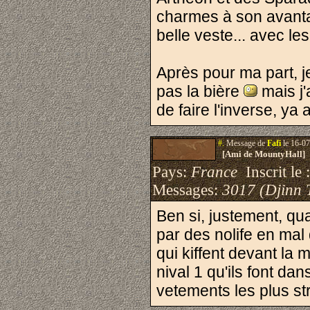
charmes à son avantag
belle veste... avec le
Après pour ma part, je
pas la bière
mais j'
de faire l'inverse, y
#.
Message de
Fafi
le 16-07
[Ami de MountyHall]
Pays:
France
Inscrit le 
Messages:
3017 (Djinn 
Ben si, justement, qu
par des nolife en ma
qui kiffent devant la
nival 1 qu'ils font da
vetements les plus str