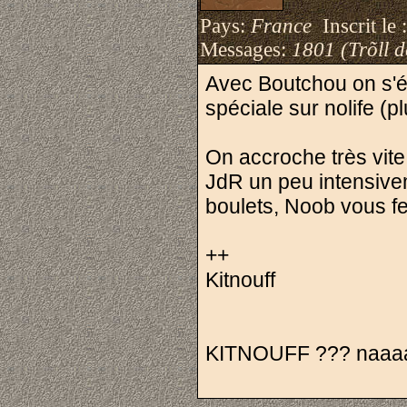
Pays:
France
Inscrit le 
Messages:
1801 (Trõll 
Avec Boutchou on s'éta
spéciale sur nolife (p
On accroche très vite
JdR un peu intensivem
boulets, Noob vous f
++
Kitnouff
KITNOUFF ??? naaaaan