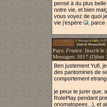
pensé à du plus belle 
notre vie, et bien mal
vous voyez de quoi je
vie j'espère
, parce
#.
Message de
Fafi
le 16-07
[Ami de MountyHall]
Pays:
France
Inscrit le 
Messages:
3017 (Djinn 
Ben justement Yufi, j
des pantomines de ser
comportement etrang
je peux te jurer que,
RolePlay pendant pres
onomatopees...), et a