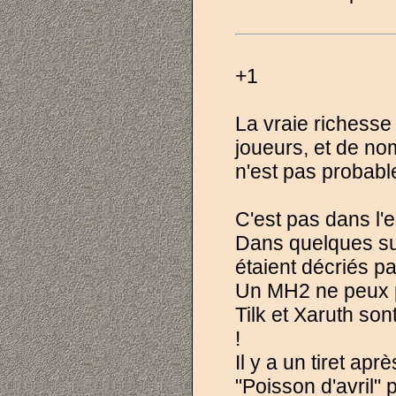
+1
La vraie richess
joueurs, et de no
n'est pas probabl
C'est pas dans l'es
Dans quelques suj
étaient décriés pa
Un MH2 ne peux p
Tilk et Xaruth son
!
Il y a un tiret apr
"Poisson d'avril" p