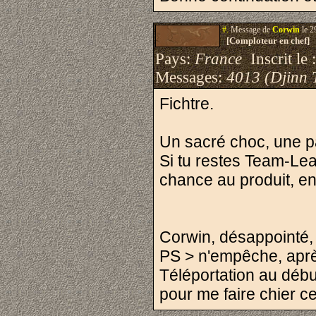
#.
Message de
Corwin
le 2
[Comploteur en chef]
Pays:
France
Inscrit le 
Messages:
4013 (Djinn 
Fichtre.
Un sacré choc, une p
Si tu restes Team-Lea
chance au produit, en
Corwin, désappointé,
PS > n'empêche, après
Téléportation au débu
pour me faire chier ce