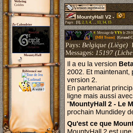
Webring
Crédits
MountyHall V2 -
Pages :
[1]
,
2
,
3
,
4
, ...,
13
,
14
,
15
Ze Calendrier
#.
Message de
VYS
le 29-0
[MH Team]
[Grand Cr
Pays:
Belgique (Liège)
I
Messages:
15197 (Liche
MountyHall
Il a eu la version
Bet
2002. Et maintenant, 
Référencé sur
version 2.
En partenariat princi
ligne mais aussi avec 
"
MountyHall 2 - Le 
prochain Mundidey de
Qu'est ce que Mount
MountyHall 2 est une v