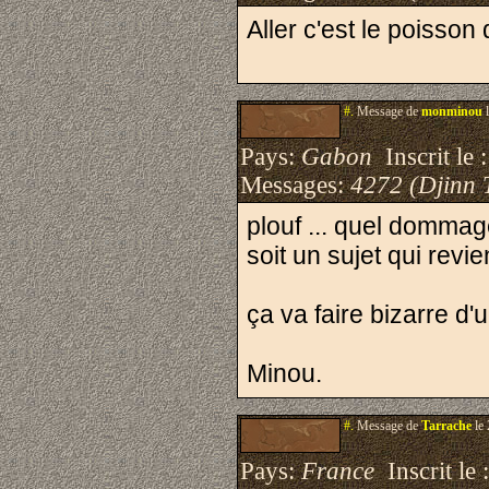
Aller c'est le poisson 
#.
Message de
monminou
l
Pays:
Gabon
Inscrit le 
Messages:
4272 (Djinn 
plouf ... quel dommag
soit un sujet qui revi
ça va faire bizarre d'u
Minou.
#.
Message de
Tarrache
le 
Pays:
France
Inscrit le 