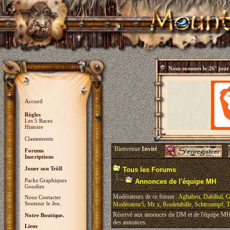
Nous sommes le
26° jour
Accueil
Règles
Les 5 Races
Histoire
Classements
Bienvenue
Invité
Forums
Inscriptions
Jouer son Trõll
Tous les Forums
Packs Graphiques
Annonces de l'équipe MH
Goodies
Modérateurs de ce forum :
Aghabeu
,
Dabihul
,
G
Nous Contacter
Soutenir le Jeu.
Modérateur5
,
Mr x
,
Rouletabille
,
Schtroumpf
,
T
Réservé aux annonces du DM et de l'équipe MH, 
Notre Boutique.
des annonces.
Liens