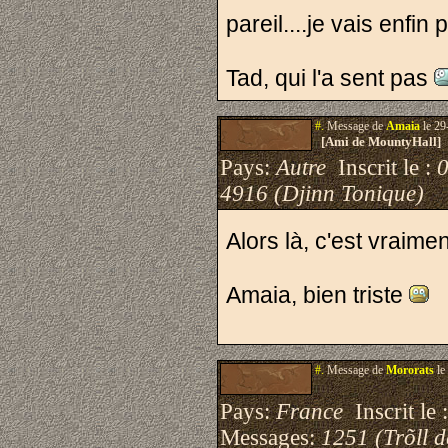
pareil....je vais enfin
Tad, qui l'a sent pas
#.
Message de
Amaia
le 29
[Ami de MountyHall]
Pays:
Autre
Inscrit le :
4916 (Djinn Tonique)
Alors là, c'est vraime
Amaia, bien triste
#.
Message de
Mororats
le
Pays:
France
Inscrit le 
Messages:
1251 (Trõll 