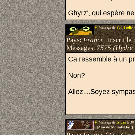
Ghyrz', qui espère n
#.
Message de
Von Trollo
l
Pays:
France
Inscrit le 
Messages:
7575 (Hydre
Ca ressemble à un pr
Non?
Allez....Soyez sympas,
#.
Message de
Istdas
le 30
[Ami de MountyHall]
Pays:
France (33 - Giro