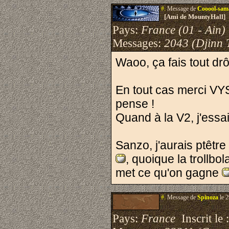
#.
Message de
Cooool-sam
[Ami de MountyHall]
Pays:
France (01 - Ain)
Messages:
2043 (Djinn 
Waoo, ça fais tout drôl
En tout cas merci VYS
pense !
Quand à la V2, j'essa
Sanzo, j'aurais ptêt
, quoique la trollbo
met ce qu'on gagne
#.
Message de
Spinoza
le 2
Pays:
France
Inscrit le 