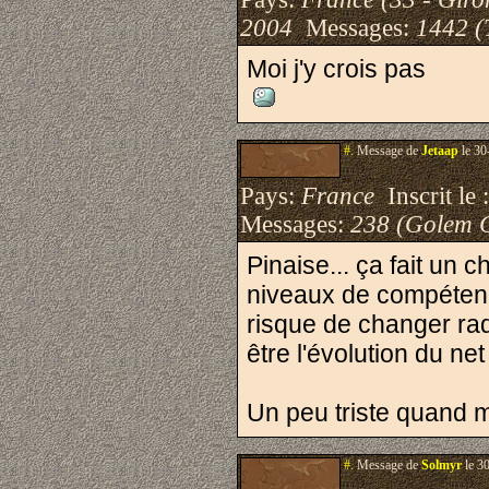
2004
Messages:
1442 (
Moi j'y crois pas
#.
Message de
Jetaap
le 30
Pays:
France
Inscrit le 
Messages:
238 (Golem 
Pinaise... ça fait un 
niveaux de compétences
risque de changer radi
être l'évolution du ne
Un peu triste quand 
#.
Message de
Solmyr
le 3