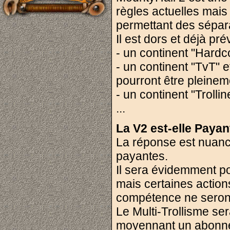
règles actuelles mais
permettant des sépara
Il est dors et déjà pré
- un continent "Hardco
- un continent "TvT"
pourront être pleine
- un continent "Troll
...
La V2 est-elle Payan
La réponse est nuancé
payantes.
Il sera évidemment po
mais certaines actio
compétence ne seront
Le Multi-Trollisme se
moyennant un abonne