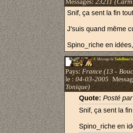
Messages:
23211 (Carmi
Snif, ça sent la fin tout
J'suis quand même cur
Spino_riche en idées,
#.
Message de
TadeBouz
le
Pays:
France (13 - Bou
le :
04-03-2005
Messag
Tonique)
Quote:
Posté pa
Snif, ça sent la fin
Spino_riche en id