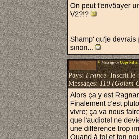
On peut t'envôayer u
V2?!?
Shamp' qu'je devrais 
sinon...
#.
Message de
Oups kefta
Pays:
France
Inscrit le 
Messages:
110 (Golem 
Alors ça y est Ragnaro
Finalement c'est plut
vivre; ça va nous fai
que l'audiotel ne dev
une différence trop imp
Quand à toi,et ton no