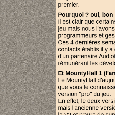
premier.
Pourquoi ? oui, bo
Il est clair que certa
jeu mais nous l'avons
programmeurs et gesti
Ces 4 dernières semai
contacts établis il y
d'un partenaire Audiot
rémunérant les dével
Et MountyHall 1 (l'an
Le MountyHall d'aujour
que vous le connaisse
version "pro" du jeu.
En effet, le deux vers
mais l'ancienne vers
la V2 et n'aura de su