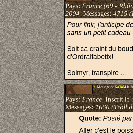
Pays:
France (69 - Rhô
2004
Messages:
4715 (
Pour finir, j'anticipe
sans un petit cadeau 
Soit ca craint du boud
d'Ordralfabetix!
Solmyr, transpire ...
#.
Message de
KaTaM
le 3
Pays:
France
Inscrit le 
Messages:
1666 (Trõll 
Quote:
Posté par
Aller c'est le pois