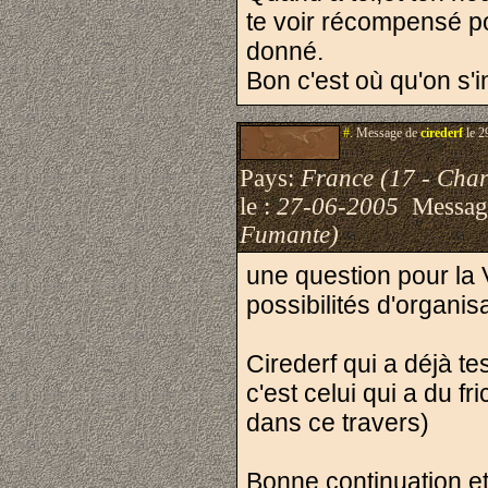
te voir récompensé po
donné.
Bon c'est où qu'on s'i
#.
Message de
cirederf
le 2
Pays:
France (17 - Char
le :
27-06-2005
Messag
Fumante)
une question pour la 
possibilités d'organis
Cirederf qui a déjà t
c'est celui qui a du f
dans ce travers)
Bonne continuation et