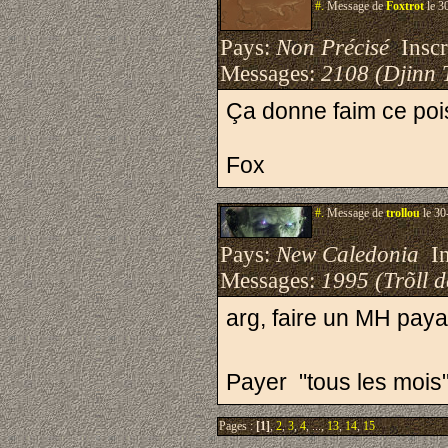
#.
Message de
Foxtrot
le 3
Pays:
Non Précisé
Inscri
Messages:
2108 (Djinn 
Ça donne faim ce pois
Fox
#.
Message de
trollou
le 30
Pays:
New Caledonia
Ins
Messages:
1995 (Trõll 
arg, faire un MH paya
Payer "tous les mois"
Pages :
[1]
,
2
,
3
,
4
, ...,
13
,
14
,
15