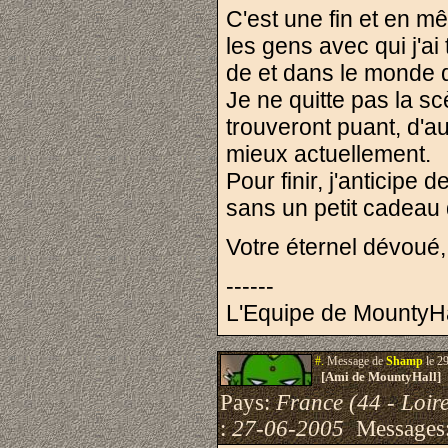
C'est une fin et en m
les gens avec qui j'ai 
de et dans le monde d
Je ne quitte pas la s
trouveront puant, d'au
mieux actuellement.
Pour finir, j'anticipe
sans un petit cadeau 
Votre éternel dévou
------
L'Equipe de MountyHa
#.
Message de
Shamp
le 2
[Ami de MountyHall]
Pays:
France (44 - Loire
:
27-06-2005
Messages