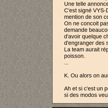
Une telle annonce 
C'est signé VYS-
mention de son co
On ne concoit pas
demande beaucoup
d'avoir quelque ch
d'engranger des s
La team aurait ré
poisson.
...
K. Ou alors on aur
Ah et si c'est un 
si des modos veul