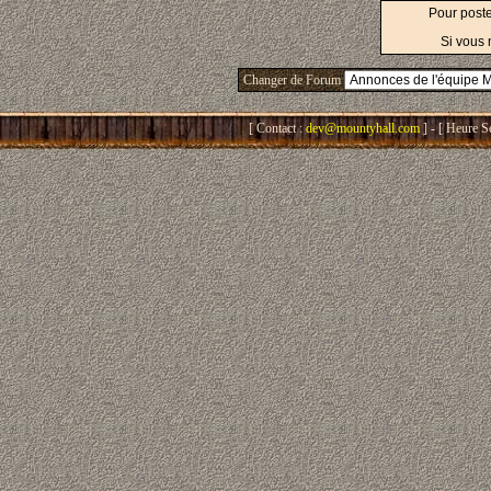
Pour post
Si vous 
Changer de Forum
[ Contact :
dev@mountyhall.com
] - [ Heure S