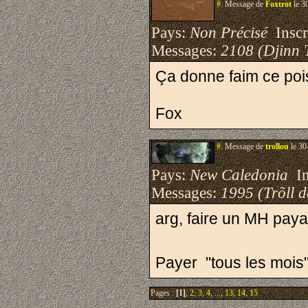
#.
Message de
Foxtrot
le 3
Pays:
Non Précisé
Inscri
Messages:
2108 (Djinn 
Ça donne faim ce pois
Fox
#.
Message de
trollou
le 30
Pays:
New Caledonia
Ins
Messages:
1995 (Trõll 
arg, faire un MH paya
Payer "tous les mois"
Pages :
[1]
,
2
,
3
,
4
, ...,
13
,
14
,
15