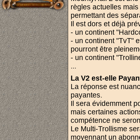
règles actuelles mais
permettant des sépara
Il est dors et déjà pré
- un continent "Hardco
- un continent "TvT"
pourront être pleine
- un continent "Troll
...
La V2 est-elle Payan
La réponse est nuancé
payantes.
Il sera évidemment po
mais certaines actio
compétence ne seront
Le Multi-Trollisme se
moyennant un abonne