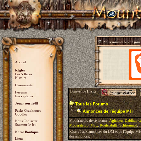
Nous sommes le
26° jour
Accueil
Règles
Les 5 Races
Histoire
Classements
Bienvenue
Invité
Forums
Inscriptions
Jouer son Trõll
Tous les Forums
Packs Graphiques
Annonces de l'équipe MH
Goodies
Modérateurs de ce forum :
Aghabeu
,
Dabihul
,
G
Nous Contacter
Soutenir le Jeu.
Modérateur5
,
Mr x
,
Rouletabille
,
Schtroumpf
,
T
Réservé aux annonces du DM et de l'équipe MH, 
Notre Boutique.
des annonces.
Liens