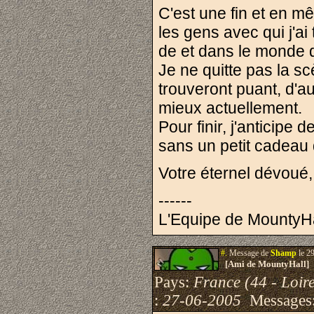
C'est une fin et en m
les gens avec qui j'ai 
de et dans le monde d
Je ne quitte pas la s
trouveront puant, d'au
mieux actuellement.
Pour finir, j'anticipe
sans un petit cadeau 
Votre éternel dévou
------
L'Equipe de MountyHa
#.
Message de
Shamp
le 2
[Ami de MountyHall]
Pays:
France (44 - Loire
:
27-06-2005
Messages