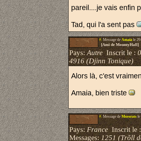
pareil....je vais enfin
Tad, qui l'a sent pas
#.
Message de
Amaia
le 29
[Ami de MountyHall]
Pays:
Autre
Inscrit le :
4916 (Djinn Tonique)
Alors là, c'est vraime
Amaia, bien triste
#.
Message de
Mororats
le
Pays:
France
Inscrit le 
Messages:
1251 (Trõll 