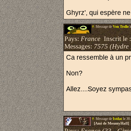
Ghyrz', qui espère n
#.
Message de
Von Trollo
l
Pays:
France
Inscrit le 
Messages:
7575 (Hydre
Ca ressemble à un pr
Non?
Allez....Soyez sympas,
#.
Message de
Istdas
le 30
[Ami de MountyHall]
Pays:
France (33 - Giro