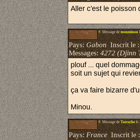
Aller c'est le poisson 
#.
Message de
monminou
l
Pays:
Gabon
Inscrit le 
Messages:
4272 (Djinn 
plouf ... quel dommag
soit un sujet qui revi
ça va faire bizarre d'u
Minou.
#.
Message de
Tarrache
le 
Pays:
France
Inscrit le 