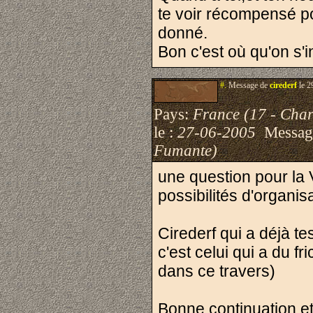
te voir récompensé po
donné.
Bon c'est où qu'on s'i
#.
Message de
cirederf
le 2
Pays:
France (17 - Char
le :
27-06-2005
Messag
Fumante)
une question pour la 
possibilités d'organis
Cirederf qui a déjà t
c'est celui qui a du f
dans ce travers)
Bonne continuation et