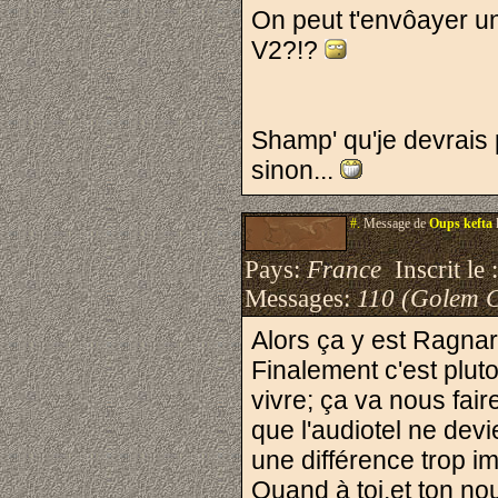
On peut t'envôayer u
V2?!?
Shamp' qu'je devrais 
sinon...
#.
Message de
Oups kefta
Pays:
France
Inscrit le 
Messages:
110 (Golem 
Alors ça y est Ragnaro
Finalement c'est plut
vivre; ça va nous fai
que l'audiotel ne dev
une différence trop imp
Quand à toi,et ton no