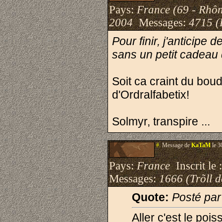
Pays:
France (69 - Rhô
2004
Messages:
4715 (
Pour finir, j'anticipe
sans un petit cadeau 
Soit ca craint du boud
d'Ordralfabetix!
Solmyr, transpire ...
#.
Message de
KaTaM
le 3
Pays:
France
Inscrit le 
Messages:
1666 (Trõll 
Quote:
Posté par
Aller c'est le pois