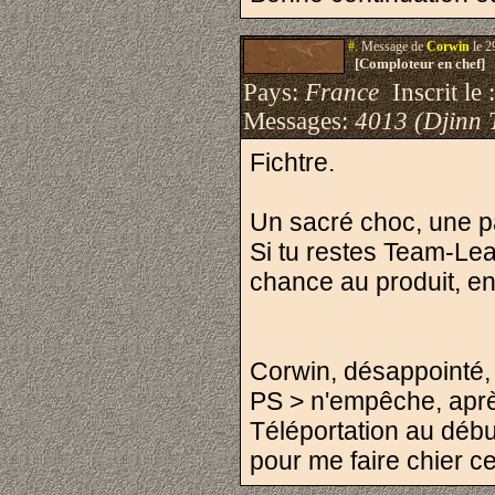
#.
Message de
Corwin
le 2
[Comploteur en chef]
Pays:
France
Inscrit le 
Messages:
4013 (Djinn 
Fichtre.
Un sacré choc, une p
Si tu restes Team-Lea
chance au produit, en
Corwin, désappointé,
PS > n'empêche, après
Téléportation au débu
pour me faire chier ce