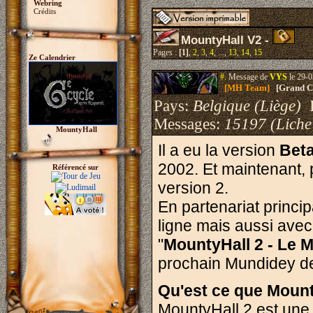
Webring
Crédits
MountyHall V2 -
Pages :
[1]
,
2
,
3
,
4
, ...,
13
,
14
,
15
Ze Calendrier
#.
Message de
VYS
le 29-0
[MH Team]
[Grand Cr
Pays:
Belgique (Liège)
I
Messages:
15197 (Liche
MountyHall
Il a eu la version
Bet
2002. Et maintenant, 
Référencé sur
version 2.
En partenariat princi
ligne mais aussi avec 
"
MountyHall 2 - Le 
prochain Mundidey de
Qu'est ce que Mount
MountyHall 2 est une v