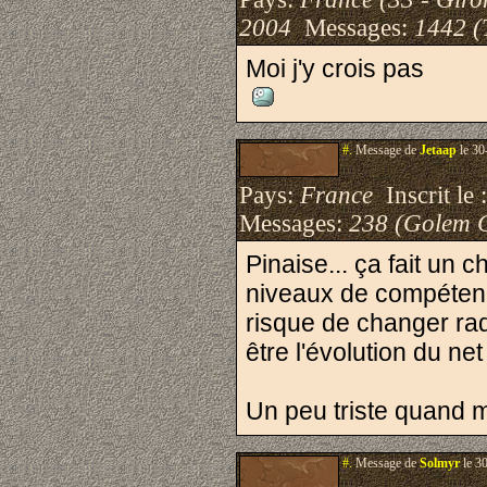
2004
Messages:
1442 (
Moi j'y crois pas
#.
Message de
Jetaap
le 30
Pays:
France
Inscrit le 
Messages:
238 (Golem 
Pinaise... ça fait un 
niveaux de compétences
risque de changer radi
être l'évolution du ne
Un peu triste quand 
#.
Message de
Solmyr
le 3