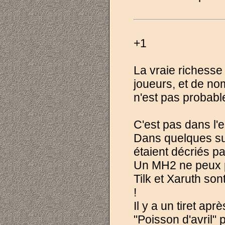
+1
La vraie richess
joueurs, et de no
n'est pas probabl
C'est pas dans l'es
Dans quelques suj
étaient décriés pa
Un MH2 ne peux p
Tilk et Xaruth son
!
Il y a un tiret apr
"Poisson d'avril" p