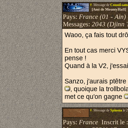
#.
Message de
Cooool-sam
[Ami de MountyHall]
Pays:
France (01 - Ain)
Messages:
2043 (Djinn 
Waoo, ça fais tout drôl
En tout cas merci VYS
pense !
Quand à la V2, j'essa
Sanzo, j'aurais ptêt
, quoique la trollbo
met ce qu'on gagne
#.
Message de
Spinoza
le 2
Pays:
France
Inscrit le 