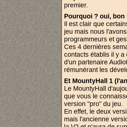
premier.
Pourquoi ? oui, bo
Il est clair que certa
jeu mais nous l'avons
programmeurs et gesti
Ces 4 dernières semai
contacts établis il y
d'un partenaire Audiot
rémunérant les dével
Et MountyHall 1 (l'an
Le MountyHall d'aujour
que vous le connaisse
version "pro" du jeu.
En effet, le deux vers
mais l'ancienne vers
la V2 et n'aura de su