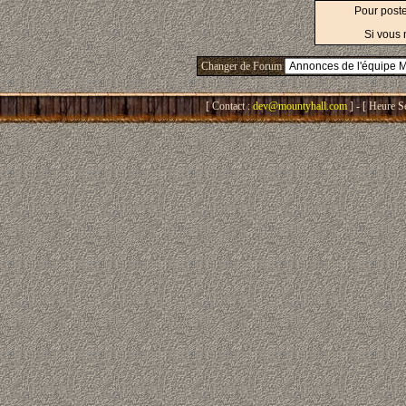
Pour post
Si vous 
Changer de Forum
[ Contact :
dev@mountyhall.com
] - [ Heure S