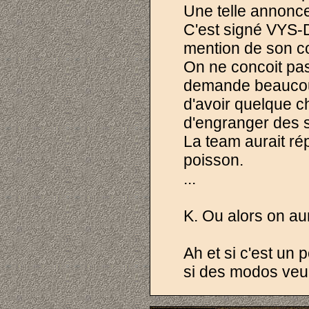
Une telle annonce 
C'est signé VYS-
mention de son co
On ne concoit pas
demande beaucoup
d'avoir quelque ch
d'engranger des s
La team aurait ré
poisson.
...
K. Ou alors on aur
Ah et si c'est un 
si des modos veul