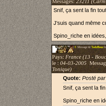
Messages:
23211 (Carmi
Snif, ça sent la fin tout
J'suis quand même cur
Spino_riche en idées,
#.
Message de
TadeBouz
le
Pays:
France (13 - Bou
le :
04-03-2005
Messag
Tonique)
Quote:
Posté pa
Snif, ça sent la fin
Spino_riche en id