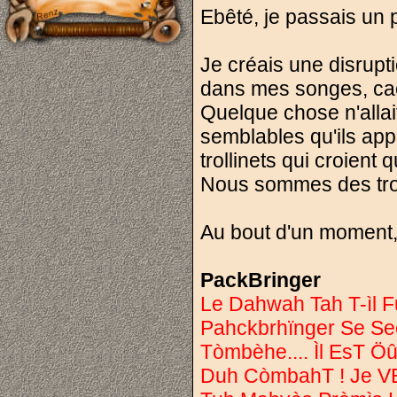
Ebêté, je passais un p
Je créais une disrupti
dans mes songes, cac
Quelque chose n'allai
semblables qu'ils appe
trollinets qui croient 
Nous sommes des troll
Au bout d'un moment, 
PackBringer
Le Dahwah Tah T-ìl F
Pahckbrhïnger Se S
Tòmbèhe.... Ìl EsT 
Duh CòmbahT ! Je 