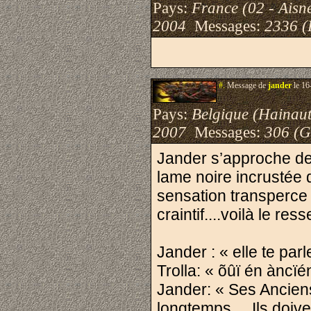
Pays:
France (02 - Aisn
2004
Messages:
2336 (
#.
Message de
jander
le 16
Pays:
Belgique (Hainaut
2007
Messages:
306 (G
Jander s’approche de 
lame noire incrustée 
sensation transperce
craintif....voilà le re
Jander : « elle te parl
Trolla: « õûï én àncïén 
Jander: « Ses Anciens
longtemps ... Ils doive