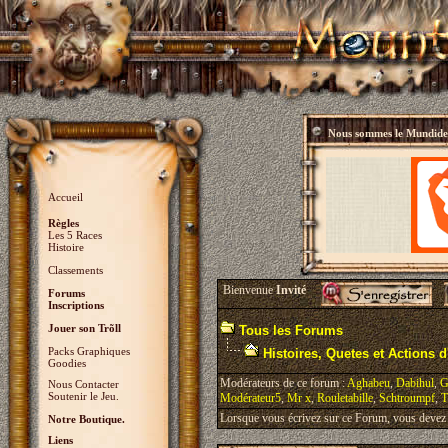
Nous sommes le
Mundidey
Accueil
Règles
Les 5 Races
Histoire
Classements
Bienvenue
Invité
Forums
Inscriptions
Jouer son Trõll
Tous les Forums
Packs Graphiques
Histoires, Quetes et Actions d'
Goodies
Modérateurs de ce forum :
Aghabeu
,
Dabihul
,
G
Nous Contacter
Soutenir le Jeu.
Modérateur5
,
Mr x
,
Rouletabille
,
Schtroumpf
,
T
Lorsque vous écrivez sur ce Forum, vous devez v
Notre Boutique.
Liens