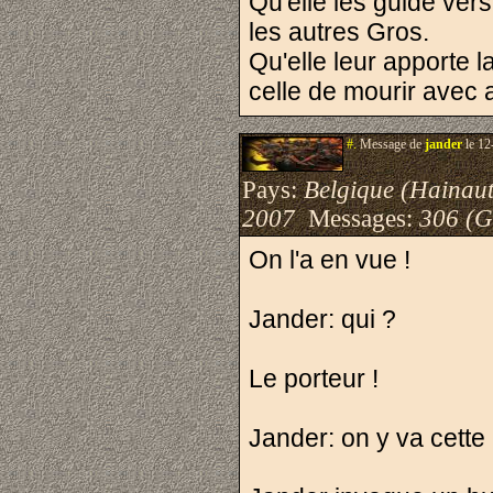
Qu'elle les guide vers
les autres Gros.
Qu'elle leur apporte la
celle de mourir avec a
#.
Message de
jander
le 12
Pays:
Belgique (Hainaut
2007
Messages:
306 (G
On l'a en vue !
Jander: qui ?
Le porteur !
Jander: on y va cette n