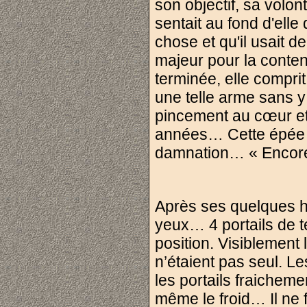
son objectif, sa volont
sentait au fond d'ell
chose et qu'il usait 
majeur pour la conteni
terminée, elle comprit 
une telle arme sans y 
pincement au cœur et
années… Cette épée c
damnation… « Encore
Après ses quelques heu
yeux… 4 portails de té
position. Visiblement
n’étaient pas seul. L
les portails fraicheme
même le froid… Il ne fa