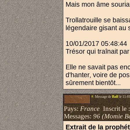
Mais mon âme souriait
Trollatrouille se ba
légendaire gisant au s
10/01/2017 05:48:44
Trésor qui traînait par
Elle ne savait pas enc
d'hanter, voire de pos
sûrement bientôt...
#.
Message de
Baff
le 11-0
Pays:
France
Inscrit le 
Messages:
96 (Momie B
Extrait de la prophé