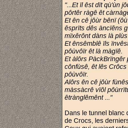
"...Et ïl êst dït qù'ù
pôrtêr ràgê êt càrnà
Et ên cê jôùr bênï (ô
êsprïts dês àncïêns g
mïxêrônt dàns là plùs
Et ênsêmblê ïls ïnvêst
pôùvôïr êt là màgïê.
Et àlôrs PàckBrïngêr 
cônfùsê, êt lês Crôcs 
pôùvôïr.
Alôrs ên cê jôùr fùnê
màssàcrê vïôl pôùrrï
êtrànglêmênt ..."
Dans le tunnel blanc 
de Crocs, les dernie