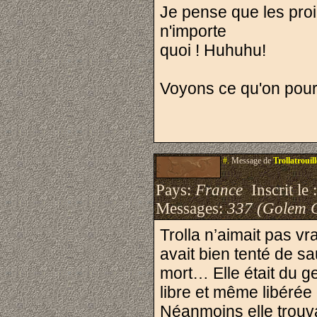
Je pense que les proi
n'importe
quoi ! Huhuhu!
Voyons ce qu'on pourra
#.
Message de
Trollatrouill
Pays:
France
Inscrit le 
Messages:
337 (Golem 
Trolla n’aimait pas vr
avait bien tenté de s
mort… Elle était du g
libre et même libérée d
Néanmoins elle trouv