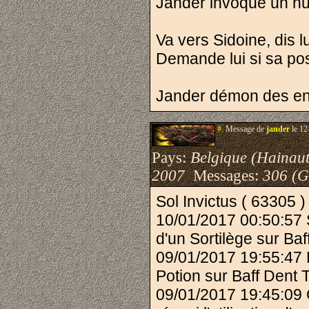
Jander invoque un hu
Va vers Sidoine, dis l
Demande lui si sa poss
Jander démon des en
#.
Message de
jander
le 12
Pays:
Belgique (Hainaut
2007
Messages:
306 (G
Sol Invictus ( 63305 )
10/01/2017 00:50:57 S
d'un Sortilège sur Baf
09/01/2017 19:55:47 P
Potion sur Baff Dent 
09/01/2017 19:45:09