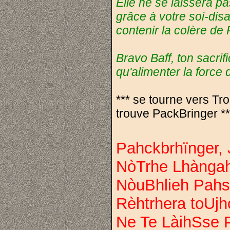
Elle ne se laissera pa
grâce à votre soi-dis
contenir la colère de
Bravo Baff, ton sacrif
qu'alimenter la force
*** se tourne vers Tro
trouve PackBringer **
Pahckbrhïnger,
NòTrhe Lhànga
NòuBhlieh Pahs
Rèhtrhera toUj
Ne Te LàihSse 