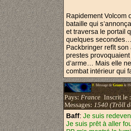
Rapidement Volcom ouv
bataille qui s’annonça
et traversa le portail 
quelques secondes… L
Packbringer refît son
prestes provoquaient
d’arme… Mais elle ne
combat intérieur qui 
#.
Message de
Grams
le 16
Pays:
France
Inscrit le 
Messages:
1540 (Trõll 
Baff
:
Je suis redeven
Je suis prêt à aller fo