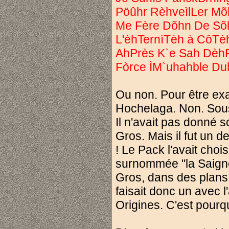
Pöûhr RèhveìlLer Mõ
Me Fère Dõhn De Sõh
L'èhTernìTèh à CôT
AhPrès K`e Sah DèhP
Fòrce ÌM`uhahble Du
Ou non. Pour être exac
Hochelaga. Non. Sous 
Il n'avait pas donné s
Gros. Mais il fut un 
! Le Pack l'avait cho
surnommée "la Saigner
Gros, dans des plans 
faisait donc un avec
Origines. C'est pourq