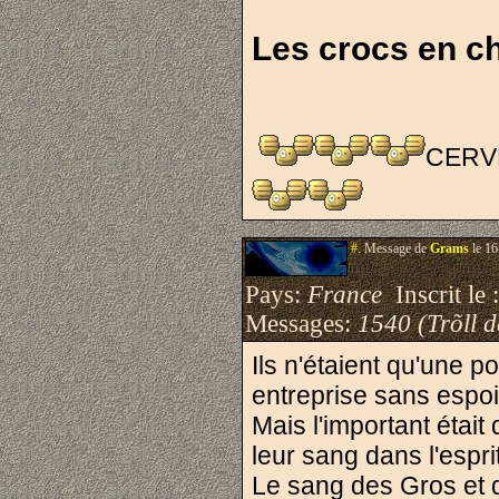
Les crocs en c
CERVE
#.
Message de
Grams
le 16
Pays:
France
Inscrit le 
Messages:
1540 (Trõll 
Ils n'étaient qu'une p
entreprise sans espoi
Mais l'important étai
leur sang dans l'espri
Le sang des Gros et d