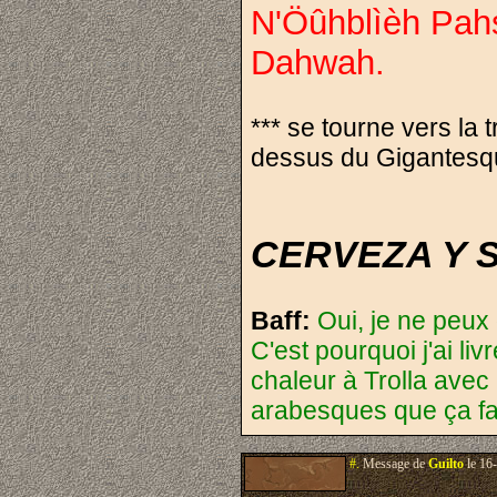
N'Öûhblìèh Pah
Dahwah.
*** se tourne vers la
dessus du Gigantesq
CERVEZA Y SANG
Baff:
Oui, je ne peux
C'est pourquoi j'ai li
chaleur à Trolla avec
arabesques que ça fai
#.
Message de
Guilto
le 16