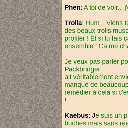
Phen
:
A toi de voir... 
Trolla
:
Hum... Viens t
des beaux trolls mus
profiter ! Et si tu fai
ensemble ! Ca me chang
Je veux pas parler po
Packbringer
ait véritablement envi
manqué de beaucoup 
remédier à celà si c'
!
Kaebus
: J
e suis un p
buches mais sans réag