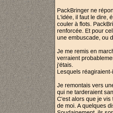
PackBringer ne répon
L'idée, il faut le dire
couler à flots. PackB
renforcée. Et pour cel
une embuscade, ou da
Je me remis en march
verraient probablemen
j'étais.
Lesquels réagiraient-
Je remontais vers un
qui ne tarderaient sa
C'est alors que je vi
de moi. A quelques dis
Soudainement, ils sor