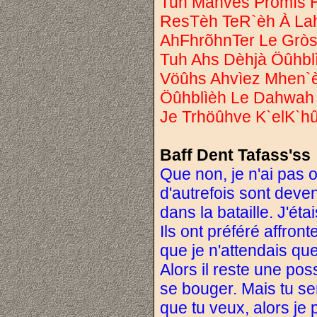
Tuh Mahvès Pròmìs 
ResTèh TeR`èh À Lah
AhFhrõhnTer Le Gròs 
Tuh Ahs Dèhjà Öûhbl
Vöûhs Ahvìez Mhen`è
Öûhblìèh Le Dahwah 
Je Trhöûhve K`elK`h
Baff Dent Tafass'ss
Que non, je n'ai pas o
d'autrefois sont deven
dans la bataille. J'éta
Ils ont préféré affront
que je n'attendais que
Alors il reste une poss
se bouger. Mais tu ser
que tu veux, alors je