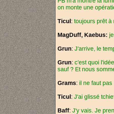
PB m'a montré la lumi
on monte une opératio
Ticul
:
toujours prêt à 
MagDuff, Kaebus:
j
Grun
:
J'arrive, le te
Grun
:
c'est quoi l'idé
sauf ? Et nous somme
Grams
:
il ne faut pas 
Ticul
:
J'ai glissé tchi
Baff
:
J'y vais. Je pr