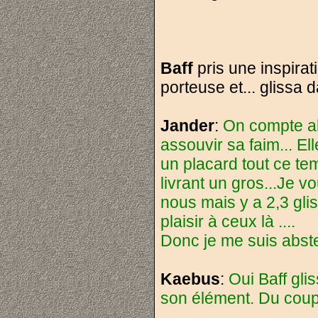
Baff
pris une inspirati
porteuse et... glissa d
Jander
:
On compte all
assouvir sa faim... El
un placard tout ce te
livrant un gros...Je v
nous mais y a 2,3 gli
plaisir à ceux là ....
Donc je me suis abst
Kaebus
:
Oui Baff gli
son élément. Du coup 