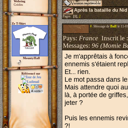
Webring
Crédits
Après la bataille du Ni
Pages :
[1]
,
2
Ze T-Shirt
#.
Message de
Baff
le 11-0
Pays:
France
Inscrit le 
Messages:
96 (Momie B
Je m'apprêtais à fonc
MountyHall
ennemis s'étaient repl
Et... rien.
Référencé sur
Le mot passa dans les r
Mais attendre quoi au 
là, à portée de griffe
jeter ?
Puis les ennemis revin
?!