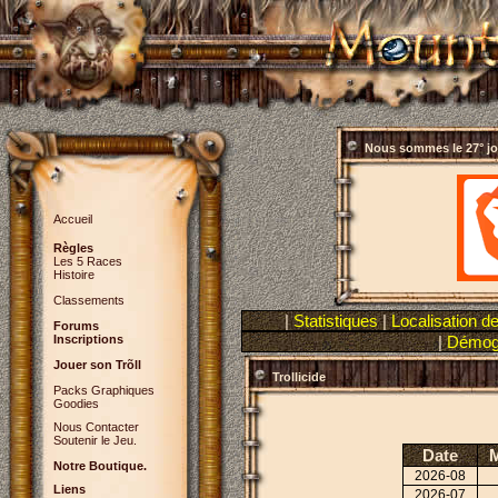
Nous sommes le
27° j
Accueil
Règles
Les 5 Races
Histoire
Classements
|
Statistiques
|
Localisation d
Forums
Inscriptions
|
Démogr
Jouer son Trõll
Trollicide
Packs Graphiques
Goodies
Nous Contacter
Soutenir le Jeu.
Date
M
Notre Boutique.
2026-08
Liens
2026-07