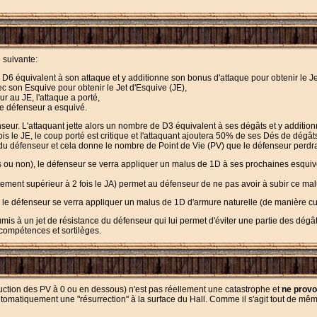
 suivante:
 D6 équivalent à son attaque et y additionne son bonus d'attaque pour obtenir le Je
 son Esquive pour obtenir le Jet d'Esquive (JE),
ur au JE, l'attaque a porté,
le défenseur a esquivé.
nseur. L'attaquant jette alors un nombre de D3 équivalent à ses dégâts et y additio
fois le JE, le coup porté est critique et l'attaquant ajoutera 50% de ses Dés de dégât
e du défenseur et cela donne le nombre de Point de Vie (PV) que le défenseur perdr
s ou non), le défenseur se verra appliquer un malus de 1D à ses prochaines esquiv
ictement supérieur à 2 fois le JA) permet au défenseur de ne pas avoir à subir ce mal
, le défenseur se verra appliquer un malus de 1D d'armure naturelle (de manière cu
mis à un jet de résistance du défenseur qui lui permet d'éviter une partie des dégât
 compétences et sortilèges.
uction des PV à 0 ou en dessous) n'est pas réellement une catastrophe et
ne provo
utomatiquement une "résurrection" à la surface du Hall. Comme il s'agit tout de mê