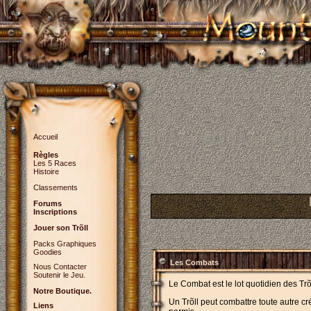
Accueil
Règles
Les 5 Races
Histoire
Classements
Forums
Inscriptions
Jouer son Trõll
Packs Graphiques
Goodies
Les Combats
Nous Contacter
Soutenir le Jeu.
Le Combat est le lot quotidien des Trõl
Notre Boutique.
Un Trõll peut combattre toute autre cr
Liens