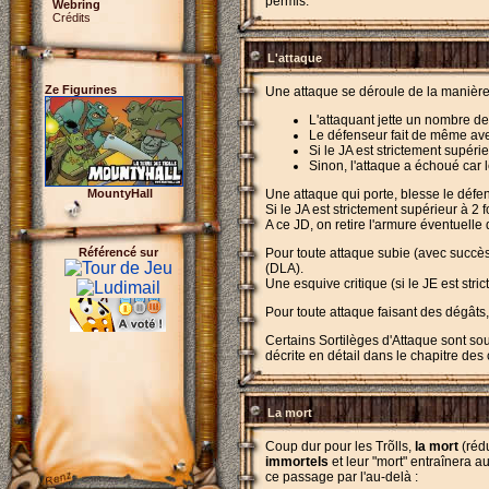
permis.
Webring
Crédits
L'attaque
Ze Figurines
Une attaque se déroule de la manière
L'attaquant jette un nombre de
Le défenseur fait de même avec
Si le JA est strictement supérie
Sinon, l'attaque a échoué car 
MountyHall
Une attaque qui porte, blesse le défe
Si le JA est strictement supérieur à 2 
A ce JD, on retire l'armure éventuell
Référencé sur
Pour toute attaque subie (avec succè
(DLA).
Une esquive critique (si le JE est str
Pour toute attaque faisant des dégâts
Certains Sortilèges d'Attaque sont sou
décrite en détail dans le chapitre des
La mort
Coup dur pour les Trõlls,
la mort
(réd
immortels
et leur "mort" entraînera a
ce passage par l'au-delà :