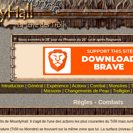
Nous sommes le
28° jour du Phoenix du 25° cycle après Ragnarok
|
Introduction
|
Général
|
Expérience
|
Actions
|
Combat
|
Monstres
|
T
|
Missions
|
Changements de Peau
|
Trolligion
Règles - Combats
ls de MountyHall. Il s'agit de l'une des actions les plus courantes du Trõll mais sur
éature (Trõll ou Monstre) se trouvant sur la même zone que lui. La surface (niveau 0