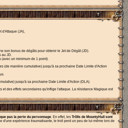
t d'Attaque (JA),
nne son bonus de dégâts pour obtenir le Jet de Dégât (JD).
s au JD.
a (avec un minimum de 1 point).
es (de manière cumulative) jusqu'à sa prochaine Date Limite d'Action
us.
mulative) jusqu'à sa prochaine Date Limite d'Action (DLA).
s et des effets secondaires qu'inflige l'attaque. La résistance Magique est
que pas la perte du personnage
. En effet, les
Trõlls de MountyHall sont
me d'une expérience traumatisante, le troll perd un peu de lui-même lors de