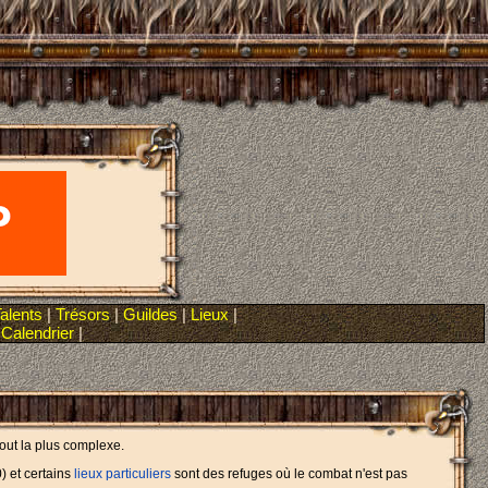
alents
|
Trésors
|
Guildes
|
Lieux
|
|
Calendrier
|
tout la plus complexe.
) et certains
lieux particuliers
sont des refuges où le combat n'est pas