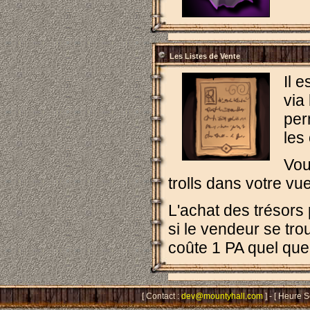
Les Listes de Vente
Il 
via
per
les
Vou
trolls dans votre v
L'achat des trésors 
si le vendeur se tr
coûte 1 PA quel que
[ Contact :
dev@mountyhall.com
] - [ Heure 