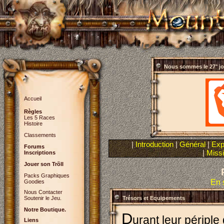
Nous sommes le
27° j
Accueil
Règles
Les 5 Races
Histoire
Classements
|
Introduction
|
Général
|
Exp
Forums
|
Miss
Inscriptions
Jouer son Trõll
Packs Graphiques
En 
Goodies
Nous Contacter
Soutenir le Jeu.
Trésors et Equipements
Notre Boutique.
D
urant leur péripl
Liens