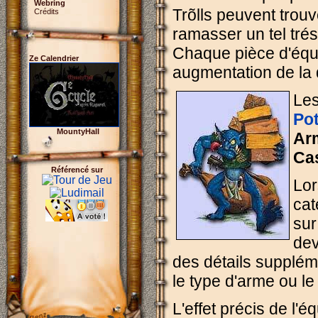
Webring
Trõlls peuvent trou
Crédits
ramasser un tel trés
Chaque pièce d'équi
Ze Calendrier
augmentation de la 
Les
Po
MountyHall
Arm
Ca
Référencé sur
Lor
cat
sur
dev
des détails supplém
le type d'arme ou le
L'effet précis de l