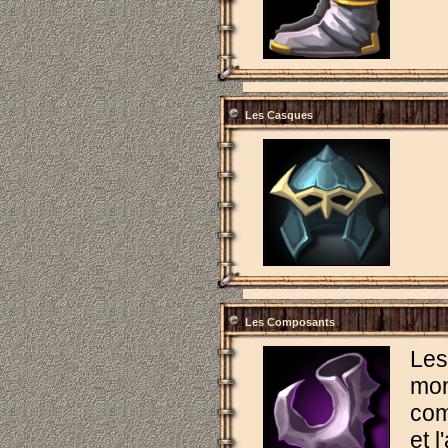
Les Casques
Les Composants
Le
mon
com
et l