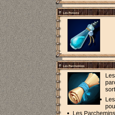
Les Potions
Les Parchemins
Les
par
sor
Les
pou
Les Parchemins 