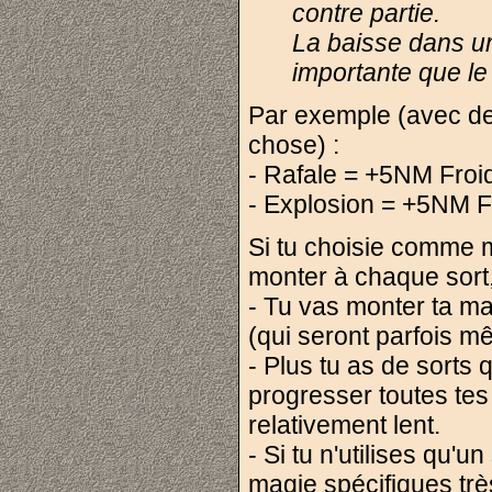
contre partie.
La baisse dans u
importante que le
Par exemple (avec de
chose) :
- Rafale = +5NM Froi
- Explosion = +5NM F
Si tu choisie comme m
monter à chaque sort, 
- Tu vas monter ta ma
(qui seront parfois m
- Plus tu as de sorts q
progresser toutes te
relativement lent.
- Si tu n'utilises qu'
magie spécifiques trè