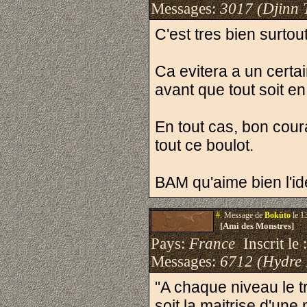
Messages:
3017 (Djinn 
C'est tres bien surto
Ca evitera a un certa
avant que tout soit en
En tout cas, bon coura
tout ce boulot.
BAM qu'aime bien l'id
#.
Message de
Bokûto
le 1
[Ami des Monstres]
Pays:
France
Inscrit le 
Messages:
6712 (Hydre
"A chaque niveau le t
soit la maitrise d'une