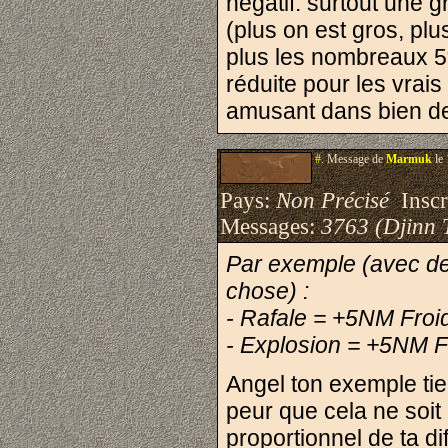
négatif: surtout une g
(plus on est gros, pl
plus les nombreaux 5
réduite pour les vrais
amusant dans bien de
#.
Message de
Marmuk
le 
Pays:
Non Précisé
Inscri
Messages:
3763 (Djinn 
Par exemple (avec de
chose) :
- Rafale = +5NM Froi
- Explosion = +5NM F
Angel ton exemple tien
peur que cela ne soit 
proportionnel de ta di