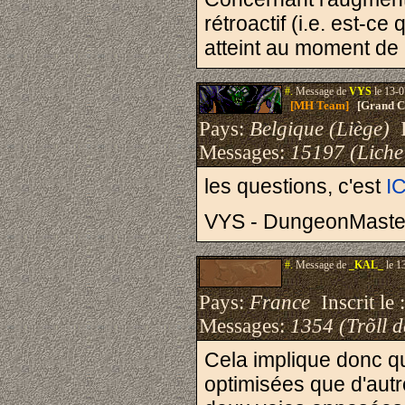
rétroactif (i.e. est-c
atteint au moment de 
#.
Message de
VYS
le 13-0
[MH Team]
[Grand Cr
Pays:
Belgique (Liège)
I
Messages:
15197 (Liche
les questions, c'est
IC
VYS - DungeonMaste
#.
Message de
_KAL_
le 1
Pays:
France
Inscrit le 
Messages:
1354 (Trõll 
Cela implique donc qu
optimisées que d'autr