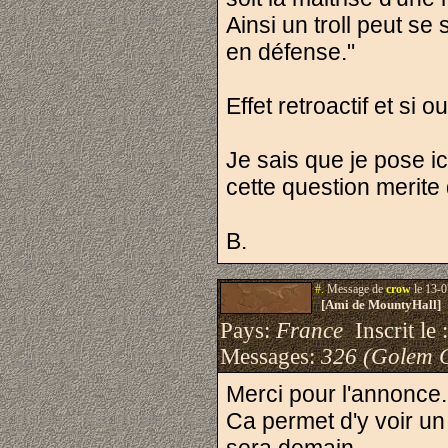
Ainsi un troll peut se
en défense."
Effet retroactif et si
Je sais que je pose i
cette question merite 
B.
#.
Message de
crow
le 13-0
[Ami de MountyHall]
Pays:
France
Inscrit le 
Messages:
326 (Golem 
Merci pour l'annonce.
Ca permet d'y voir u