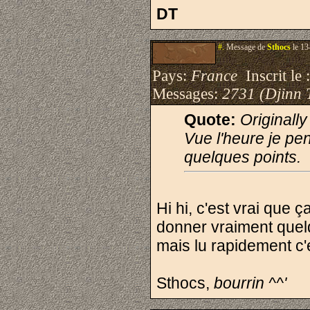
DT
#.
Message de
Sthocs
le 13
Pays:
France
Inscrit le 
Messages:
2731 (Djinn 
Quote:
Originall
Vue l'heure je pe
quelques points.
Hi hi, c'est vrai que ç
donner vraiment quelq
mais lu rapidement c'
Sthocs,
bourrin ^^'