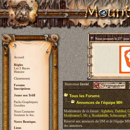
Nous sommes le
27° jour
Accueil
Règles
Les 5 Races
Histoire
Classements
Bienvenue
Invité
Forums
Inscriptions
Jouer son Trõll
Tous les Forums
Packs Graphiques
Annonces de l'équipe MH
Goodies
Modérateurs de ce forum :
Aghabeu
,
Dabihul
,
G
Nous Contacter
Soutenir le Jeu.
Modérateur5
,
Mr x
,
Rouletabille
,
Schtroumpf
,
T
Réservé aux annonces du DM et de l'équipe MH, 
Notre Boutique.
des annonces.
Liens