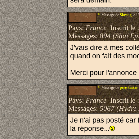
sera demain.
#.
Message de
Skraug
le 1
Pays:
France
Inscrit le 
Messages:
894 (Shaï Epi
J'vais dire à mes col
quand on fait des mod
Merci pour l'annonce .
#.
Message de
pere kastar
Pays:
France
Inscrit le 
Messages:
5067 (Hydre
Je n'ai pas posté car
la réponse...