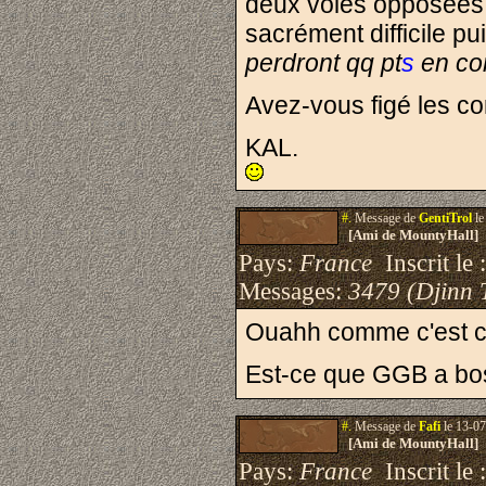
deux voies opposées p
sacrément difficile pu
perdront qq pt
s
en con
Avez-vous figé les c
KAL.
#.
Message de
GentiTrol
le
[Ami de MountyHall]
Pays:
France
Inscrit le 
Messages:
3479 (Djinn 
Ouahh comme c'est coo
Est-ce que GGB a bo
#.
Message de
Fafi
le 13-07
[Ami de MountyHall]
Pays:
France
Inscrit le 