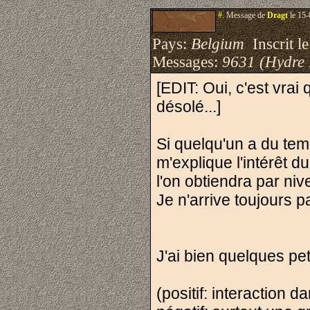
#.
Message de
Dragt
le 15-
Pays:
Belgium
Inscrit le
Messages:
9631 (Hydre
[EDIT: Oui, c'est vrai
désolé...]
Si quelqu'un a du temp
m'explique l'intérêt
l'on obtiendra par niv
Je n'arrive toujours 
J'ai bien quelques pe
(positif: interaction da