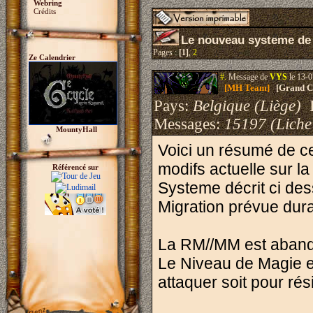
Webring
Crédits
Le nouveau systeme de
Pages :
[1]
,
2
Ze Calendrier
#.
Message de
VYS
le 13-0
[MH Team]
[Grand Cr
Pays:
Belgique (Liège)
I
Messages:
15197 (Liche
MountyHall
Voici un résumé de ce
modifs actuelle sur la
Référencé sur
Systeme décrit ci des
Migration prévue duran
La RM//MM est aband
Le Niveau de Magie es
attaquer soit pour rés