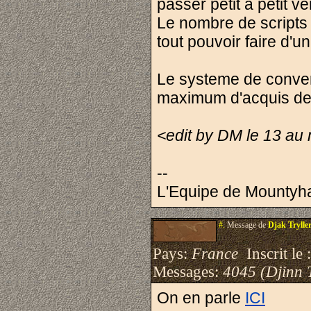
passer petit a petit 
Le nombre de scripts a
tout pouvoir faire d'un
Le systeme de conve
maximum d'acquis de vo
<edit by DM le 13 au m
--
L'Equipe de Mountyha
#.
Message de
Djak Trylle
Pays:
France
Inscrit le 
Messages:
4045 (Djinn 
On en parle
ICI