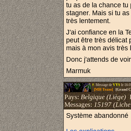
tu as de la chance tu
stagner. Mais si tu as
très lentement.
J'ai confiance en la 
peut être très délicat
mais à mon avis très lo
Donc j'attends de voi
Marmuk
#.
Message de
VYS
le 16-0
[MH Team]
[Grand Cr
Pays:
Belgique (Liège)
I
Messages:
15197 (Liche
Système abandonné