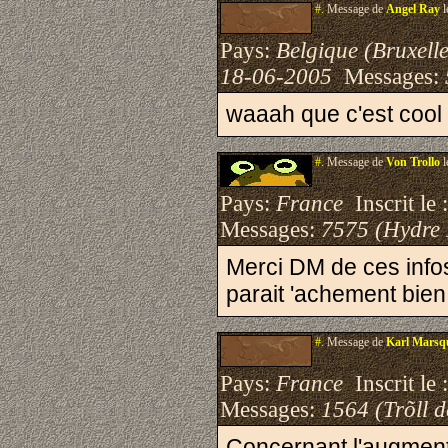
#.
Message de
Angel Ray
l
Pays:
Belgique (Bruxelle
18-06-2005
Messages:
waaah que c'est cool 
#.
Message de
Von Trollo
l
Pays:
France
Inscrit le 
Messages:
7575 (Hydre
Merci DM de ces infos
parait 'achement bien
#.
Message de
Karl Marsq
Pays:
France
Inscrit le 
Messages:
1564 (Trõll 
Concernant l'augment