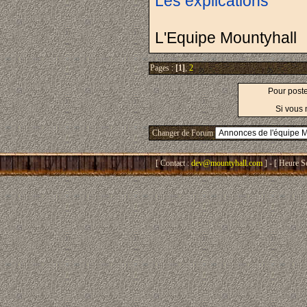
Les explications
L'Equipe Mountyhall
Pages :
[1]
,
2
Pour post
Si vous 
Changer de Forum
[ Contact :
dev@mountyhall.com
] - [ Heure S