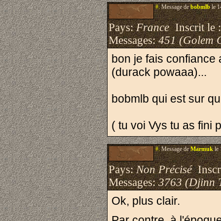
#.
Message de
bobmlb
le 1
Pays:
France
Inscrit le 
Messages:
451 (Golem 
bon je fais confiance
(durack powaaa)...
bobmlb qui est sur qu
( tu voi Vys tu as fini
#.
Message de
Marmuk
le 
Pays:
Non Précisé
Inscri
Messages:
3763 (Djinn 
Ok, plus clair.
Par contre, à l'époqu