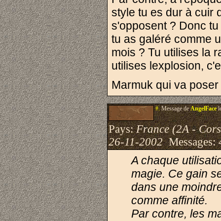
style tu es dur à cuir
s'opposent ? Donc tu
tu as galéré comme un
mois ? Tu utilises la r
utilises lexplosion, c'
Marmuk qui va poser l
#.
Message de
AngelFace
l
Pays:
France (2A - Cor
26-11-2002
Messages:
A chaque utilisati
magie. Ce gain se
dans une moindre 
comme affinité.
Par contre, les m