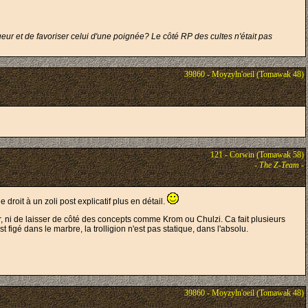
joueur et de favoriser celui d'une poignée? Le côté RP des cultes n'était pas
39860 - Moyzyln'oeil (Tomawak 48)
121 - Corwin (Tomawak 58)
-
The Z-Team
-
roit à un zoli post explicatif plus en détail.
venir, ni de laisser de côté des concepts comme Krom ou Chulzi. Ca fait plusieurs
figé dans le marbre, la trolligion n'est pas statique, dans l'absolu.
39860 - Moyzyln'oeil (Tomawak 48)