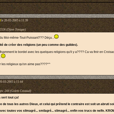
l
le 20-03-2005 à 11:39
2326 (Djinn Tonique)
n du Moi-même-Tout-Puissant??? Déçu...
lité de créer des religions (un peu comme des guildes).
fisamment le bordel avec les quelques religions qu'il y a???? Ca va finir en Croisade
.
r les religieux qu'on aime pas????^^
20-03-2005 à 11:44
es:
244 (Golem Costaud)
sert tout ça!
de tous les autres Dieux, et celui qui prétend le contraire est soit un abruti soit
 toutes vos silmagré... smilagré... slimagré... enfin vos trucs de nelfe. KROM, il s