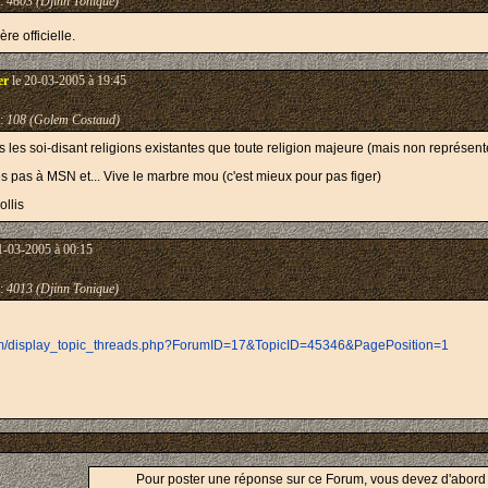
:
4603 (Djinn Tonique)
re officielle.
er
le 20-03-2005 à 19:45
:
108 (Golem Costaud)
ns les soi-disant religions existantes que toute religion majeure (mais non représent
s pas à MSN et... Vive le marbre mou (c'est mieux pour pas figer)
ollis
1-03-2005 à 00:15
:
4013 (Djinn Tonique)
rum/display_topic_threads.php?ForumID=17&TopicID=45346&PagePosition=1
Pour poster une réponse sur ce Forum, vous devez d'abor