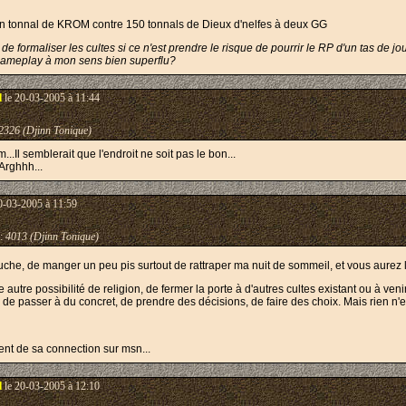
son tonnal de KROM contre 150 tonnals de Dieux d'nelfes à deux GG
êt de formaliser les cultes si ce n'est prendre le risque de pourrir le RP d'un tas de 
ct gameplay à mon sens bien superflu?
l
le 20-03-2005 à 11:44
2326 (Djinn Tonique)
..Il semblerait que l'endroit ne soit pas le bon...
 Arghhh...
0-03-2005 à 11:59
:
4013 (Djinn Tonique)
e, de manger un peu pis surtout de rattraper ma nuit de sommeil, et vous aurez le d
oute autre possibilité de religion, de fermer la porte à d'autres cultes existant ou à 
de passer à du concret, de prendre des décisions, de faire des choix. Mais rien n'est 
nt de sa connection sur msn...
l
le 20-03-2005 à 12:10