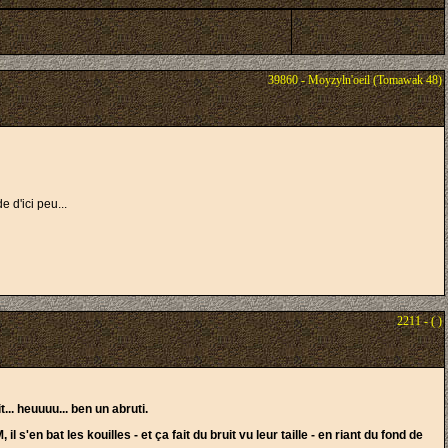
39860 - Moyzyln'oeil (Tomawak 48)
 d'ici peu...
2211 - ( )
... heuuuu... ben un abruti.
'en bat les kouilles - et ça fait du bruit vu leur taille - en riant du fond de