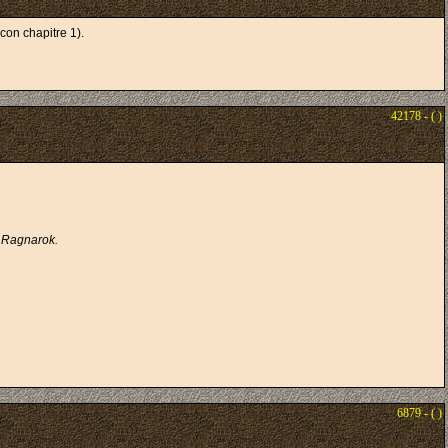
acon chapitre 1).
42178 - ( )
e Ragnarok.
6879 - ( )