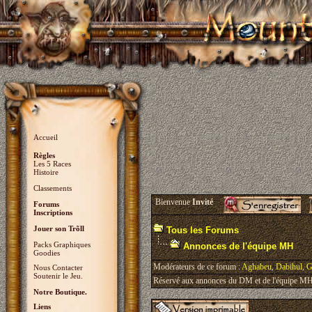
Accueil
Règles
Les 5 Races
Histoire
Classements
Bienvenue
Invité
Forums
Inscriptions
Jouer son Trõll
Tous les Forums
Packs Graphiques
Annonces de l'équipe MH
Goodies
Modérateurs de ce forum :
Aghabeu
,
Dabihul
,
G
Nous Contacter
Soutenir le Jeu.
Réservé aux annonces du DM et de l'équipe MH, 
Notre Boutique.
Liens