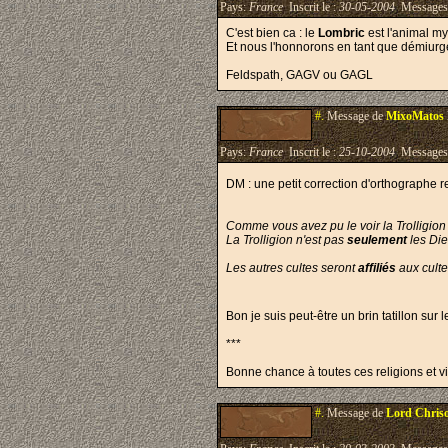
Pays:
France
Inscrit le :
30-05-2004
Messages
C'est bien ca : le
Lombric
est l'animal myt
Et nous l'honnorons en tant que démiurge 
Feldspath, GAGV ou GAGL
#.
Message de
MixoMatos
Pays:
France
Inscrit le :
25-10-2004
Messages
DM : une petit correction d'orthographe re
Comme vous avez pu le voir la Trolligio
La Trolligion n'est pas
seulement
les Die
Les autres cultes seront
affiliés
aux cult
Bon je suis peut-être un brin tatillon sur l
***
Bonne chance à toutes ces religions et viv
#.
Message de
Lord Chris