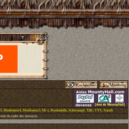
r3
,
Modérateur4
,
Modérateur5
,
Mr x
,
Rouletabille
,
Schtroumpf
,
TilK
,
VYS
,
Xaruth
ortir du cadre des annonces.