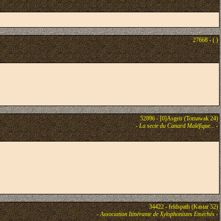
27668 - ( )
52896 - [0]Asgeir (Tomawak 24)
-
La secte du Canard Maléfique...
-
34422 - feldspath (Kastar 52)
-
Association Itinérante de Xylophonistes Eméchés
-