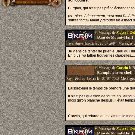
son gouffre.
Burgbor, qui n'est pas prêt d'échanger 
ps : plus sérieusement, c'est quoi l'intér
suffisant qu'il fallait y rajouter un aspe
#.
Message de
MoysylnOei
[Ami de MountyHall]
Pays:
Autre
Inscrit le :
15-07-2004
Messages:
Je viens de tenter de prier le Dieu du Hum.
En plus, va falloir trouver les chapelles...
#.
Message de
Corwin
le 2
[Comploteur en chef]
Pays:
France
Inscrit le :
21-05-2002
Messages
Laissez-moi le temps de prendre une douch
Il n'est pas question de foutre en l'air t
mois qu'on planche dessus, il était temps 
Corwin, qui retarde au maximum le mome
#.
Message de
MoysylnOei
[Ami de MountyHall]