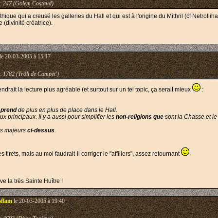
:
247 (Golem Costaud)
hique qui a creusé les galleries du Hall et qui est à l'origine du Mithril (cf Netrollih
(divinité créatrice).
le 20-03-2005 à 15:17
:
1782 (Trõll de Compèt')
ndrait la lecture plus agréable (et surtout sur un tel topic, ça serait mieux
:
n
prend
de plus en plus de place dans le Hall.
ux principaux. Il y a aussi pour simplifier les
non-religions
que
sont la Chasse et l
es majeurs
ci-dessus
.
es tirets, mais au moi faudrait-il corriger le "affiliers", assez retournant
e la très Sainte Huître !
oflam
le 20-03-2005 à 19:40