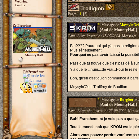
Webring
Crédits
Trolligion
Pages :
1
,
[2]
#.
Message de
MoysylnOei
Ze Figurines
[Ami de MountyHall]
Pays:
Autre
Inscrit le :
15-07-2004
Messages:
Bin???? Pourquoi qui y'a pas la religio
Plus sérieusement:
Pourquoi ne pas avoir laissé la possibi
MountyHall
Pass que tu trouve que c'est pas déjà suf
Y'a que le ...hum....de vrai...Pour le reste..
Référencé sur
Bon, qu'en c'est qu'on commence à baffe
Moysyln'Oeil, Trollfroy de Bouillon
#.
Message de
Burgbor
le 
[Ami de MountyHall]
Pays:
Polynesia
Inscrit le :
25-09-2002
Messag
Bah! Franchement je vois pas à quoi ça 
Tout le monde sait que KROM est le père 
Alors vous pouvez perdre votr' temps avec