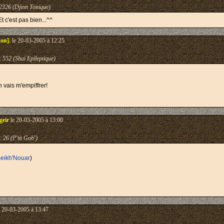
2326 (Djinn Tonique)
Et c'est pas bien...^^
on].
le 20-03-2005 à 12:25
:
552 (Shaï Epileptique)
 vais m'empiffrer!
geir
le 20-03-2005 à 13:00
:
26 (P'tit Gob')
Beikh'Nouar
)
 20-03-2005 à 13:47