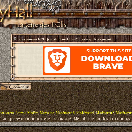
Nous sommes le
26° jour du Phoenix du 25° cycle après Ragnarok
rankausto
,
Loinvu
,
Madère
,
Mamoune
,
Modérateur 6
,
Modérateur1
,
Modérateur2
,
Modérateu
vous pouvez cependant commenter les nouveautés. Merci de rester dans le sujet et de ne pas s