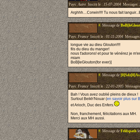
Pays:
Autre
Inscrit le :
15-07-2004
Messages:
Arghhh....Corwin!!!! Tu nous fait languir...
#.
Message de
BoB[leGlout
Pays:
France
Inscrit le :
01-11-2004
Messages
longue vie au dieu Glouton!!!!
fils du dieu du manger!
nous t'adorons! et pour te vénérez je m'en
miam
BoB[leGlouton(for ever)]
#.
Message de
[0]Sdz[0]As
Pays:
France
Inscrit le :
22-01-2005
Messages
Bah ! Vous avez oublié pleins de dieux !
Surtout Beikh'Nouar (
en savoir plus sur 
et Arioch, Duc des Enfers.
Non, franchement, félicitations aux MH.
Merci aux MH aussi.
#.
Message de
Feldspath
le