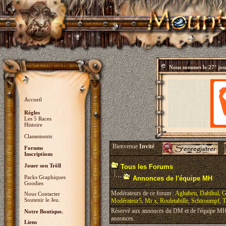
Nous sommes le
27° jo
Accueil
Règles
Les 5 Races
Histoire
Classements
Bienvenue
Invité
Forums
Inscriptions
Jouer son Trõll
Tous les Forums
Packs Graphiques
Annonces de l'équipe MH
Goodies
Modérateurs de ce forum :
Aghabeu
,
Dabihul
,
G
Nous Contacter
Soutenir le Jeu.
Modérateur5
,
Mr x
,
Rouletabille
,
Schtroumpf
,
T
Réservé aux annonces du DM et de l'équipe MH, 
Notre Boutique.
annonces.
Liens