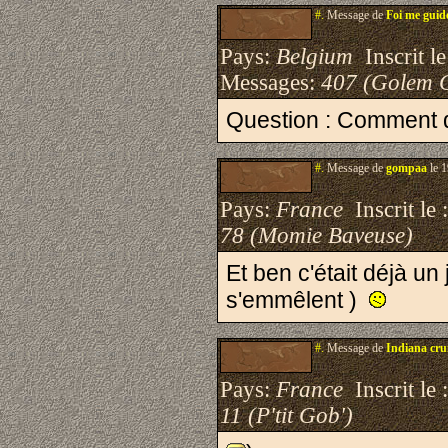
#.
Message de
Foi me guid
Pays:
Belgium
Inscrit le
Messages:
407 (Golem 
Question : Comment doi
#.
Message de
gompaa
le 1
Pays:
France
Inscrit le 
78 (Momie Baveuse)
Et ben c'était déjà un
s'emmêlent )
#.
Message de
Indiana cr
Pays:
France
Inscrit le 
11 (P'tit Gob')