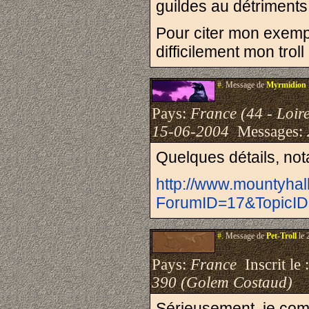
guildes au détriments
Pour citer mon exemp
difficilement mon troll
#.
Message de
Myrmidion
Pays:
France (44 - Loire
15-06-2004
Messages:
Quelques détails, nota
http://www.mountyhal
ForumID=17&TopicID
#.
Message de
Pet-Troll
le 
Pays:
France
Inscrit le 
390 (Golem Costaud)
Sérieusement, je comp