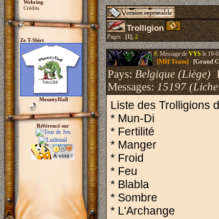
Webring
Crédits
Trolligion
Pages :
[1]
,
2
Ze T-Shirt
#.
Message de
VYS
le 19-0
[MH Team]
[Grand Cr
Pays:
Belgique (Liège)
I
Messages:
15197 (Liche
MountyHall
Liste des Trolligions d
* Mun-Di
Référencé sur
* Fertilité
* Manger
* Froid
* Feu
* Blabla
* Sombre
* L'Archange