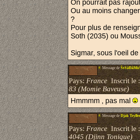
On pourrait pas rajou
Ou au moins changer 
?
Pour plus de renseig
Soth (2035) ou Mous
Sigmar, sous l'oeil d
#.
Message de
Št®åÐåMù
Pays:
France
Inscrit le 
83 (Momie Baveuse)
Hmmmm , pas mal
#.
Message de
Djak Trylle
Pays:
France
Inscrit le 
4045 (Djinn Tonique)