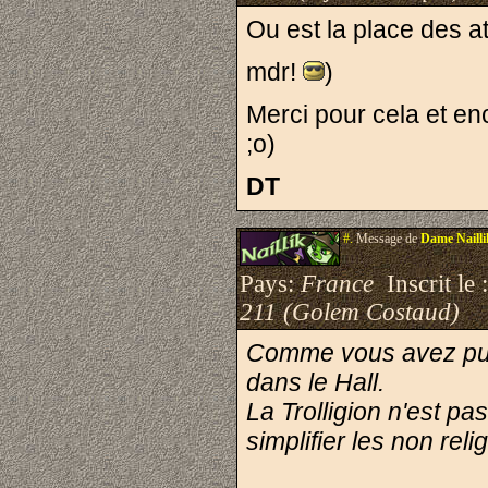
Ou est la place des a
mdr!
)
Merci pour cela et en
;o)
DT
#.
Message de
Dame Nailli
Pays:
France
Inscrit le 
211 (Golem Costaud)
Comme vous avez pu le
dans le Hall.
La Trolligion n'est pa
simplifier les non rel