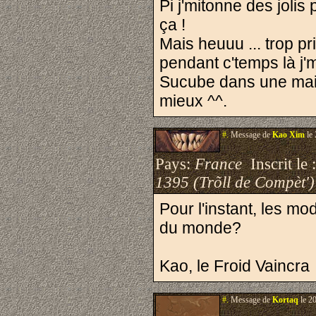
Pi j'mitonne des jolis 
ça !
Mais heuuu ... trop pr
pendant c'temps là j
Sucube dans une main 
mieux ^^.
#.
Message de
Kao Xim
le 
Pays:
France
Inscrit le 
1395 (Trõll de Compèt')
Pour l'instant, les mo
du monde?
Kao, le Froid Vaincra
#.
Message de
Kortaq
le 2