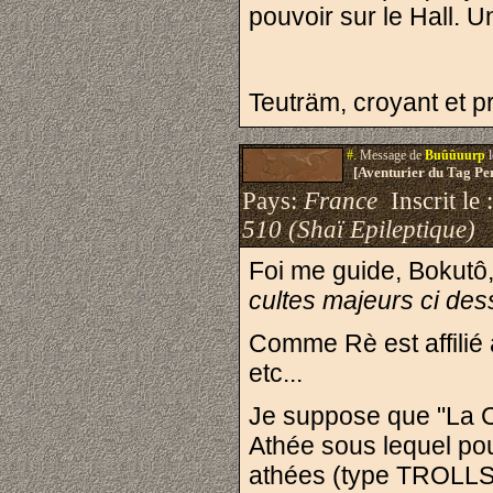
pouvoir sur le Hall. U
Teuträm, croyant et pr
#.
Message de
Buûûuurp
l
[Aventurier du Tag Pe
Pays:
France
Inscrit le 
510 (Shaï Epileptique)
Foi me guide, Bokutô,
cultes majeurs ci de
Comme Rè est affilié à
etc...
Je suppose que "La 
Athée sous lequel pou
athées (type TROLLS) 