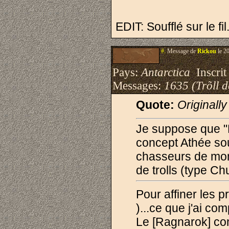
EDIT: Soufflé sur le fil..
#.
Message de
Rickou
le 2
Pays:
Antarctica
Inscrit 
Messages:
1635 (Trõll 
Quote:
Originall
Je suppose que "
concept Athée sous
chasseurs de mon
de trolls (type Chu
Pour affiner les 
)...ce que j'ai comp
Le [Ragnarok] con