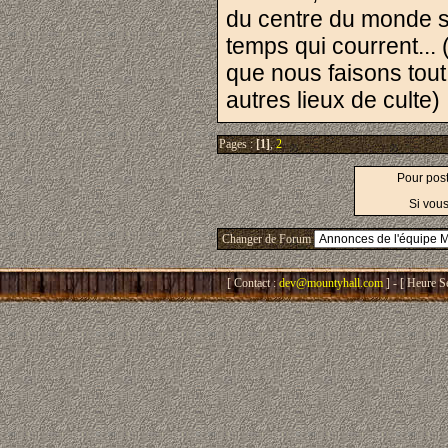
du centre du monde s
temps qui courrent...
que nous faisons tout
autres lieux de culte)
Pages :
[1]
,
2
Pour pos
Si vous
Changer de Forum
[ Contact :
dev@mountyhall.com
] - [ Heure S