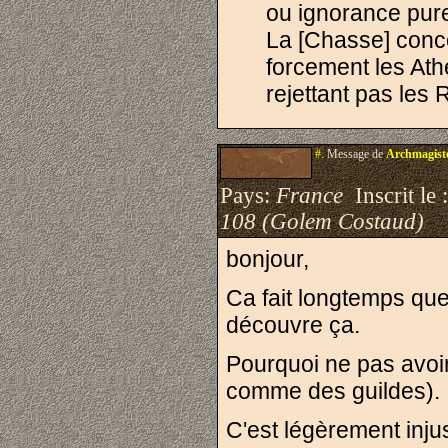
ou ignorance pure 
La [Chasse] conc
forcement les Ath
rejettant pas les R
#.
Message de
Archmagist
Pays:
France
Inscrit le 
108 (Golem Costaud)
bonjour,
Ca fait longtemps que 
découvre ça.
Pourquoi ne pas avoir 
comme des guildes).
C'est légèrement injus