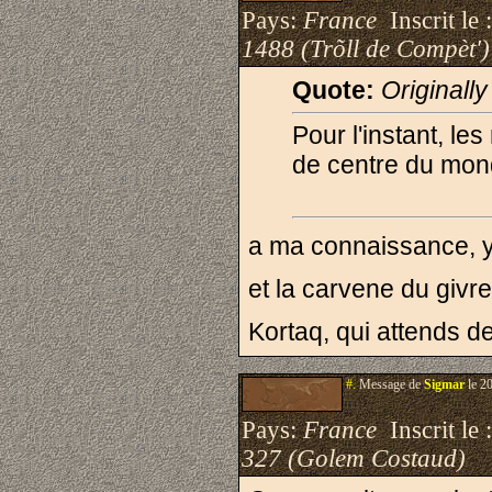
Pays:
France
Inscrit le 
1488 (Trõll de Compèt')
Quote:
Originall
Pour l'instant, le
de centre du mo
a ma connaissance, ya
et la carvene du givre
Kortaq, qui attends d
#.
Message de
Sigmar
le 2
Pays:
France
Inscrit le 
327 (Golem Costaud)