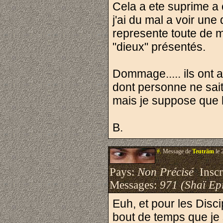
Cela a ete suprime a 
j'ai du mal a voir une
represente toute de 
"dieux" présentés.
Dommage..... ils ont 
dont personne ne sait
mais je suppose que l
B.
#.
Message de
Teuträm
le 
Pays:
Non Précisé
Inscri
Messages:
971 (Shaï Epi
Euh, et pour les Disc
bout de temps que je s