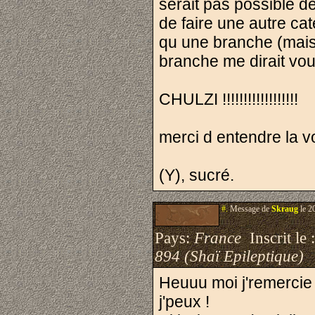
serait pas possible de
de faire une autre cat
qu une branche (mais 
branche me dirait vou
CHULZI !!!!!!!!!!!!!!!!!!
merci d entendre la v
(Y), sucré.
#.
Message de
Skraug
le 2
Pays:
France
Inscrit le 
894 (Shaï Epileptique)
Heuuu moi j'remercie 
j'peux !