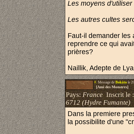
Les moyens d'utiliser 
Les autres cultes sero
Faut-il demander les a
reprendre ce qui avai
prières?
Naillik, Adepte de Lyand
#.
Message de
Bokûto
le 2
[Ami des Monstres]
Pays:
France
Inscrit le 
6712 (Hydre Fumante)
Dans la premiere prese
la possibilite d'une 