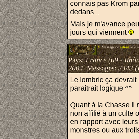
connais pas Krom par c
dedans...
Mais je m'avance peut
jours qui viennent
#.
Message de
arkan
le 20-
Pays:
France (69 - Rhô
2004
Messages:
3343 (
Le lombric ça devrait 
paraitrait logique ^^
Quant à la Chasse il 
non affilié à un culte
en rapport avec leurs 
monstres ou aux trolls