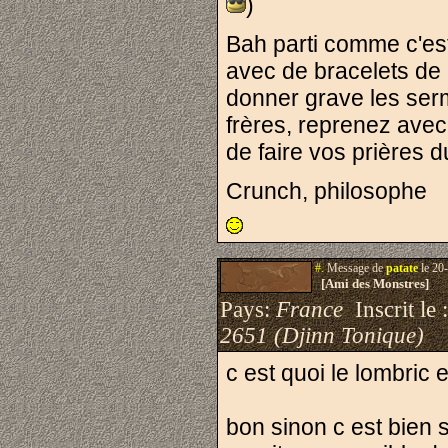
)
Bah parti comme c'est 
avec de bracelets de 
donner grave les ser
frères, reprenez ave
de faire vos prières du s
Crunch, philosophe
#.
Message de
patate
le 20
[Ami des Monstres]
Pays:
France
Inscrit le 
2651 (Djinn Tonique)
c est quoi le lombric 
bon sinon c est bien 