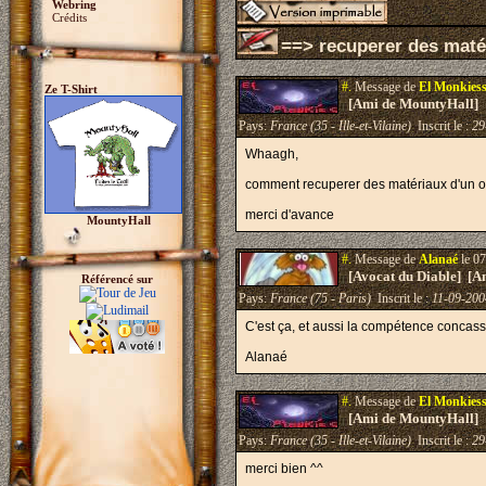
Webring
Crédits
==> recuperer des maté
#.
Message de
El Monkies
Ze T-Shirt
[Ami de MountyHall]
Pays:
France (35 - Ille-et-Vilaine)
Inscrit le :
29
Whaagh,
comment recuperer des matériaux d'un objet
merci d'avance
MountyHall
#.
Message de
Alanaé
le 07
[Avocat du Diable] [A
Référencé sur
Pays:
France (75 - Paris)
Inscrit le :
11-09-200
C'est ça, et aussi la compétence concas
Alanaé
#.
Message de
El Monkies
[Ami de MountyHall]
Pays:
France (35 - Ille-et-Vilaine)
Inscrit le :
29
merci bien ^^