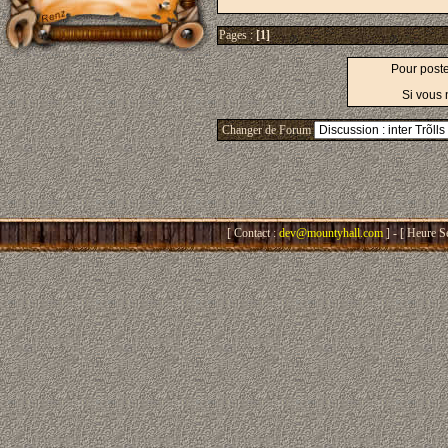
Pages :
[1]
Pour post
Si vous 
Changer de Forum
[ Contact :
dev@mountyhall.com
] - [ Heure S