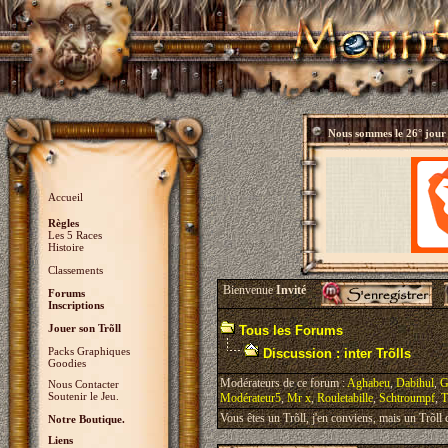
Nous sommes le
26° jour
Accueil
Règles
Les 5 Races
Histoire
Classements
Bienvenue
Invité
Forums
Inscriptions
Jouer son Trõll
Tous les Forums
Packs Graphiques
Discussion : inter Trõlls
Goodies
Modérateurs de ce forum :
Aghabeu
,
Dabihul
,
G
Nous Contacter
Soutenir le Jeu.
Modérateur5
,
Mr x
,
Rouletabille
,
Schtroumpf
,
T
Vous êtes un Trõll, j'en conviens, mais un Trõll ci
Notre Boutique.
Liens