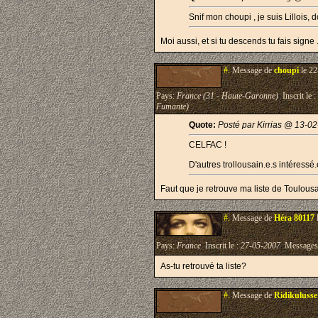
Snif mon choupi , je suis Lillois, 
Moi aussi, et si tu descends tu fais signe 
#.
Message de
choupi
le 22
Pays:
France (31 - Haute-Garonne)
Inscrit le :
Fumante)
Quote:
Posté par Kirrias @ 13-0
CELFAC !
D'autres trollousain.e.s intéressé.
Faut que je retrouve ma liste de Toulous
#.
Message de
Héra 80117
Pays:
France
Inscrit le :
27-05-2007
Messages
As-tu retrouvé ta liste?
#.
Message de
Ridikulusse