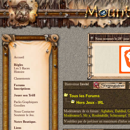
Nous sommes le
28° jour
Accueil
Règles
Les 5 Races
Histoire
Classements
Bienvenue
Invité
Forums
Inscriptions
Jouer son Trõll
Tous les Forums
Packs Graphiques
Hors Jeux - IRL
Goodies
Modérateurs de ce forum :
Aghabeu
,
Dabihul
,
G
Nous Contacter
Soutenir le Jeu.
Modérateur5
,
Mr x
,
Rouletabille
,
Schtroumpf
,
T
N'oubliez pas de préciser un maximum d'infos sur 
Notre Boutique.
Liens