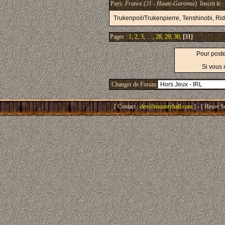
Pays:
France (31 - Haute-Garonne)
Inscrit le :
Trukenpoil/Trukenpierre, Tenshinobi, Ridi
Pages :
1
,
2
,
3
, ... ,
28
,
29
,
30
,
[31]
Pour post
Si vous 
Changer de Forum
[ Contact :
dev@mountyhall.com
] - [ Heure S