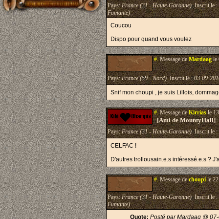
Pays:
France (31 - Haute-Garonne)
Inscrit le :
Fumante)
Coucou
Dispo pour quand vous voulez
#.
Message de
Mardaag
le
Pays:
France (59 - Nord)
Inscrit le :
03-09-201
Snif mon choupi , je suis Lillois, dommage
#.
Message de
Kirrias
le 13
[Ami de MountyHall]
Pays:
France (31 - Haute-Garonne)
Inscrit le :
CELFAC !
D'autres trollousain.e.s intéressé.e.s ? J'
#.
Message de
choupi
le 22
Pays:
France (31 - Haute-Garonne)
Inscrit le :
Fumante)
Quote:
Posté par Mardaag @ 07-