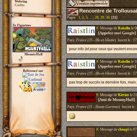
Webring
Crédits
Rencontre de Trollousa
Pages :
1
,
2
,
3
, ... ,
28
,
29
,
30
,
[31]
Ze Figurines
#.
Message de
Raistlin
le 0
[Appelez-moi Google]
Pays:
France (35 - Ille-et-Vilaine)
Inscrit le :
17
pour info (et pour ceux qui veulent encor
MountyHall
#.
Message de
Raistlin
le 1
[Appelez-moi Google]
Référencé sur
Pays:
France (35 - Ille-et-Vilaine)
Inscrit le :
17
pas trop de succès la dernière fois, mai
#.
Message de
Kirrias
le 21
[Ami de MountyHall]
Pays:
France (31 - Haute-Garonne)
Inscrit le :
#.
Message de
choupi
le 07