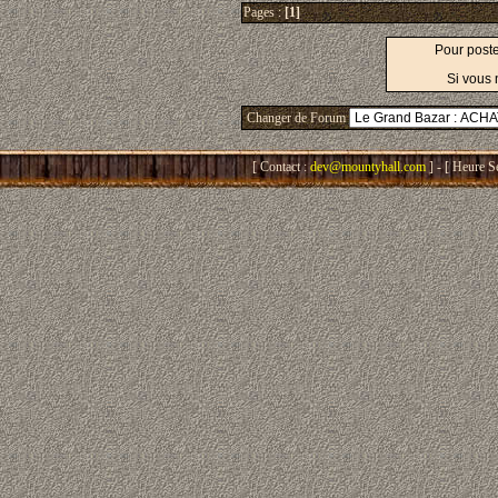
Pages :
[1]
Pour post
Si vous 
Changer de Forum
[ Contact :
dev@mountyhall.com
] - [ Heure S