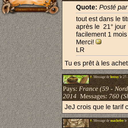
Quote:
Posté par
tout est dans le ti
après le 21° jour
facilement 1 mois
Merci!
LR
Tu es prêt à les ach
#.
Message de
leeroy
le 27-
Pays:
France (59 - Nord
2014
Messages:
760 (S
JeJ crois que le tari
#.
Message de
machefer
le