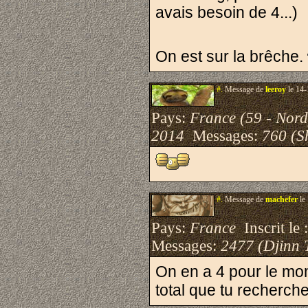
avais besoin de 4...)
On est sur la brêche.
#.
Message de
leeroy
le 14-
Pays:
France (59 - Nord
2014
Messages:
760 (S
#.
Message de
machefer
le
Pays:
France
Inscrit le 
Messages:
2477 (Djinn 
On en a 4 pour le mome
total que tu recherc