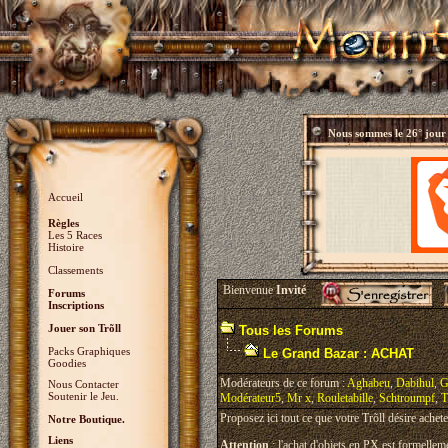
Nous sommes le
26° jour
Accueil
Règles
Les 5 Races
Histoire
Classements
Bienvenue
Invité
Forums
Inscriptions
Jouer son Trõll
Tous les Forums
Packs Graphiques
Le Grand Bazar : ACHAT
Goodies
Modérateurs de ce forum :
Aghabeu
,
Dabihul
,
G
Nous Contacter
Soutenir le Jeu.
Modérateur5
,
Mr x
,
Rouletabille
,
Schtroumpf
,
T
Proposez ici tout ce que votre Trõll désire achete
Notre Boutique.
Liens
Attention
: l'achat d'objets en PX est formelleme