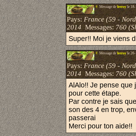
#.
Message de
leeroy
le 18-
Pays:
France (59 - Nord
2014
Messages:
760 (S
Super!! Moi je viens d
#.
Message de
leeroy
le 20-
Pays:
France (59 - Nord
2014
Messages:
760 (S
AlAlo!! Je pense que 
pour cette étape.
Par contre je sais qu
son des 4 en trop, env
passerai
Merci pour ton aide!!