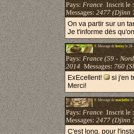
Pays:
France
Inscrit le 
Messages:
2477 (Djinn 
On va partir sur un ta
Je t'informe dès qu'o
#.
Message de
leeroy
le 28-
Pays:
France (59 - Nord
2014
Messages:
760 (S
ExEcellent!
si j'en 
Merci!
#.
Message de
machefer
le
Pays:
France
Inscrit le 
Messages:
2477 (Djinn 
C'est long, pour l'inst