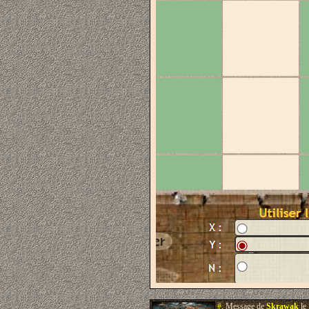
#.
Message de
Skrawak
le