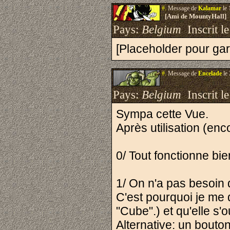
#.
Message de
Kalamar
le 
[Ami de MountyHall]
Pays:
Belgium
Inscrit le
[Placeholder pour gar
#.
Message de
Encelade
le 
Pays:
Belgium
Inscrit le
Sympa cette Vue.
Après utilisation (enco
0/ Tout fonctionne bie
1/ On n'a pas besoin 
C'est pourquoi je me 
"Cube".) et qu'elle s'
Alternative: un bouto