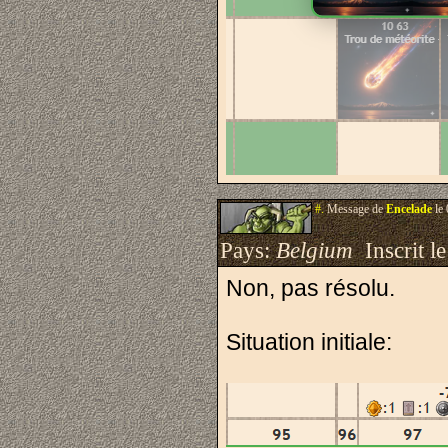
#.
Message de
Encelade
le 
Pays:
Belgium
Inscrit le
Non, pas résolu.
Situation initiale: