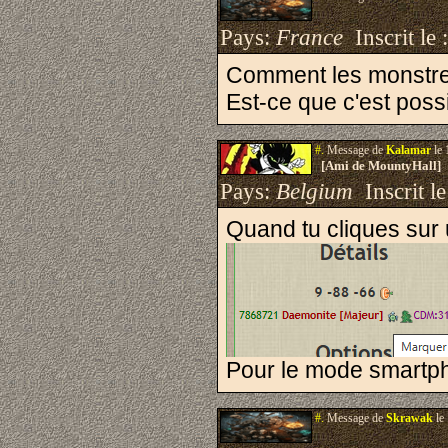
Pays:
France
Inscrit le 
Comment les monstres 
Est-ce que c'est poss
#.
Message de
Kalamar
le 
[Ami de MountyHall]
Pays:
Belgium
Inscrit le
Quand tu cliques sur u
Pour le mode smartpho
#.
Message de
Skrawak
le