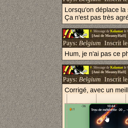
Lorsqu'on déplace la 
Ça n'est pas très agr
#.
Message de
Kalamar
le 
[Ami de MountyHall]
Pays:
Belgium
Inscrit le
Hum, je n'ai pas ce 
#.
Message de
Kalamar
le 
[Ami de MountyHall]
Pays:
Belgium
Inscrit le
Corrigé, avec un meil