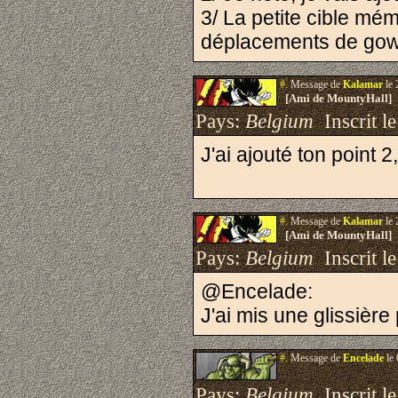
3/ La petite cible mé
déplacements de gowap
#.
Message de
Kalamar
le 
[Ami de MountyHall]
Pays:
Belgium
Inscrit le
J'ai ajouté ton point
#.
Message de
Kalamar
le 
[Ami de MountyHall]
Pays:
Belgium
Inscrit le
@Encelade:
J'ai mis une glissière
#.
Message de
Encelade
le 
Pays:
Belgium
Inscrit le