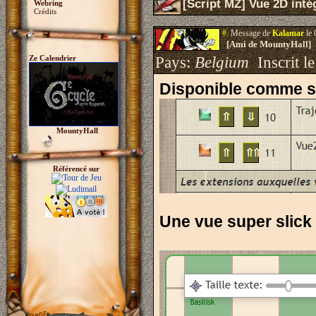
[Script MZ] Vue 2D intég
Webring
Crédits
#.
Message de
Kalamar
le 
[Ami de MountyHall]
Ze Calendrier
Pays:
Belgium
Inscrit le
Disponible comme sc
MountyHall
Référencé sur
Une vue super slick 