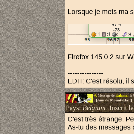
Lorsque je mets ma so
Firefox 145.0.2 sur 
---------------
EDIT: C'est résolu, il 
#.
Message de
Kalamar
le 
[Ami de MountyHall]
Pays:
Belgium
Inscrit le
C'est très étrange. 
As-tu des messages d