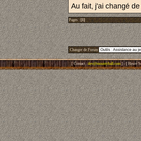
Au fait, j'ai changé 
Pages :
[1]
Changer de Forum
[ Contact :
dev@mountyhall.com
] - [ Heure S