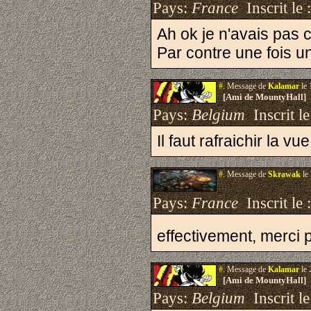
Pays:
France
Inscrit le 
Ah ok je n'avais pas c
Par contre une fois u
#.
Message de
Kalamar
le 
[Ami de MountyHall]
Pays:
Belgium
Inscrit le
Il faut rafraichir la 
#.
Message de
Skrawak
le
Pays:
France
Inscrit le 
effectivement, merci 
#.
Message de
Kalamar
le 
[Ami de MountyHall]
Pays:
Belgium
Inscrit le