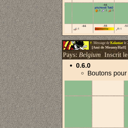
#.
Message de
Kalamar
le 
[Ami de MountyHall]
Pays:
Belgium
Inscrit le
0.6.0
Boutons pour