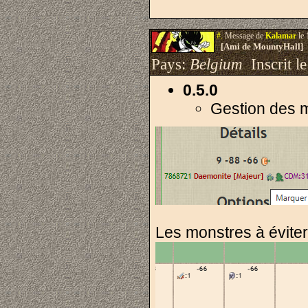
#.
Message de
Kalamar
le 
[Ami de MountyHall]
Pays:
Belgium
Inscrit le
0.5.0
Gestion des m
Les monstres à éviter