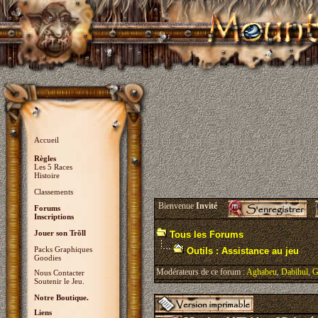
Accueil
Règles
Les 5 Races
Histoire
Classements
Bienvenue
Invité
Forums
Inscriptions
Jouer son Trõll
Tous les Forums
Packs Graphiques
Outils : Assistance au jeu
Goodies
Modérateurs de ce forum :
Aghabeu
,
Dabihul
,
G
Nous Contacter
Soutenir le Jeu.
Notre Boutique.
Liens