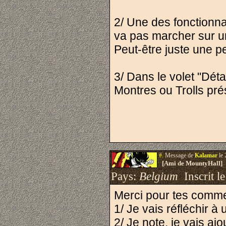
2/ Une des fonctionnal
va pas marcher sur u
Peut-être juste une pe
3/ Dans le volet "Détai
Montres ou Trolls pré
#.
Message de
Kalamar
le 
[Ami de MountyHall]
Pays:
Belgium
Inscrit le
Merci pour tes comme
1/ Je vais réfléchir 
2/ Je note, je vais ajo