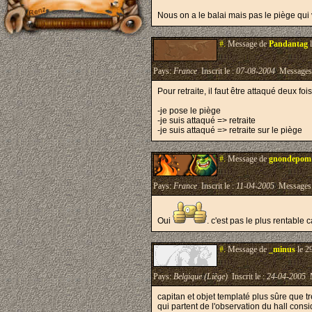
Nous on a le balai mais pas le piège qui
#.
Message de
Pandantag
l
Pays:
France
Inscrit le :
07-08-2004
Messages
Pour retraite, il faut être attaqué deux foi
-je pose le piège
-je suis attaqué => retraite
-je suis attaqué => retraite sur le piège
#.
Message de
gnondepom
Pays:
France
Inscrit le :
11-04-2005
Messages
Oui
. c'est pas le plus rentable
#.
Message de
_minus
le 2
Pays:
Belgique (Liège)
Inscrit le :
24-04-2005
M
capitan et objet templaté plus sûre que tré
qui partent de l'observation du hall co