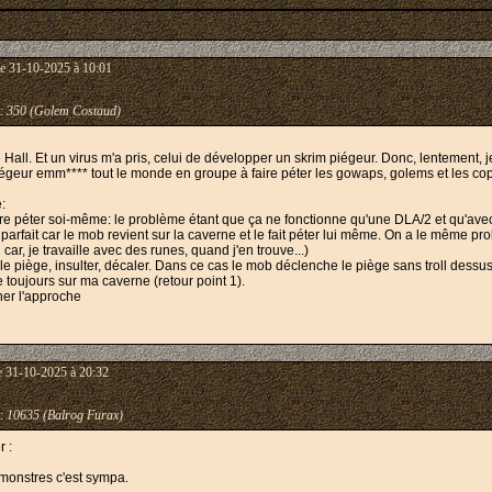
e 31-10-2025 à 10:01
:
350 (Golem Costaud)
e Hall. Et un virus m'a pris, celui de développer un skrim piégeur. Donc, lentement
iégeur emm**** tout le monde en groupe à faire péter les gowaps, golems et les cop
:
 faire péter soi-même: le problème étant que ça ne fonctionne qu'une DLA/2 et qu'
st parfait car le mob revient sur la caverne et le fait péter lui même. On a le même
car, je travaille avec des runes, quand j'en trouve...)
e piège, insulter, décaler. Dans ce cas le mob déclenche le piège sans troll dessus. C
 toujours sur ma caverne (retour point 1).
her l'approche
e 31-10-2025 à 20:32
:
10635 (Balrog Furax)
 :
e monstres c'est sympa.