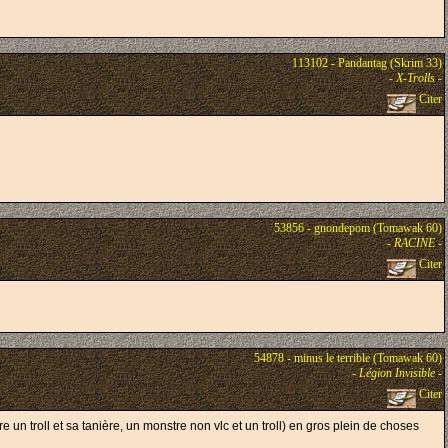
113102 - Pandantag (Skrim 33)
-
X-Trolls
-
Citer
53856 - gnondepom (Tomawak 60)
-
RACINE
-
Citer
54878 - minus le terrible (Tomawak 60)
-
Légion Invisible
-
Citer
tre un troll et sa tanière, un monstre non vlc et un troll) en gros plein de choses