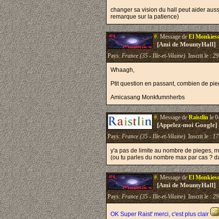
changer sa vision du hall peut aider auss
remarque sur la patience)
#.
Message de
El Monkies
[Ami de MountyHall]
Pays:
France (35 - Ille-et-Vilaine)
Inscrit le :
29
Whaagh,
Ptit question en passant, combien de pieg
Amicasang Monkfumnherbs
#.
Message de
Raistlin
le 0
[Appelez-moi Google]
Pays:
France (35 - Ille-et-Vilaine)
Inscrit le :
17
y'a pas de limite au nombre de pieges, ma
(ou tu parles du nombre max par cas ? da
#.
Message de
El Monkies
[Ami de MountyHall]
Pays:
France (35 - Ille-et-Vilaine)
Inscrit le :
29
OK Super Raist' merci, c'est plus clair