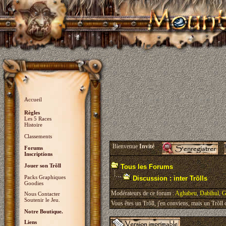
Accueil
Règles
Les 5 Races
Histoire
Classements
Bienvenue
Invité
Forums
Inscriptions
Jouer son Trõll
Tous les Forums
Packs Graphiques
Discussion : inter Trõlls
Goodies
Modérateurs de ce forum :
Aghabeu
,
Dabihul
,
G
Nous Contacter
Soutenir le Jeu.
Vous êtes un Trõll, j'en conviens, mais un Trõll ci
Notre Boutique.
Liens