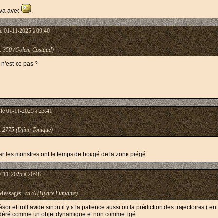
 va avec
.
e 01-11-2025 à 09:40
:
350 (Golem Costaud)
s n'est-ce pas ?
le 01-11-2025 à 23:41
:
2775 (Djinn Tonique)
 car les monstres ont le temps de bougé de la zone piégé
9-11-2025 à 20:48
essages:
7576 (Hydre Fumante)
sor et troll avide sinon il y a la patience aussi ou la prédiction des trajectoires ( en
nsidéré comme un objet dynamique et non comme figé.