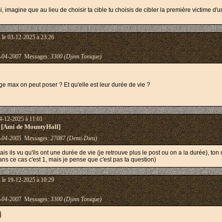
i, imagine que au lieu de choisir ta cible tu choisis de cibler la première victime
s
le 03-12-2025 à 23:26
-04-2007
Messages:
3300 (Djinn Tonique)
e max on peut poser ? Et qu'elle est leur durée de vie ?
4-12-2025 à 11:01
 [Ami de MountyHall]
-04-2005
Messages:
27087 (Demi-Dieu)
is ils vu qu'ils ont une durée de vie (je retrouve plus le post ou on a la durée), t
ns ce cas c'est 1, mais je pense que c'est pas ta question)
s
le 19-12-2025 à 10:29
-04-2007
Messages:
3300 (Djinn Tonique)