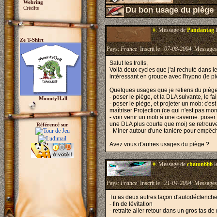
Webring
Crédits
Du bon usage du piège
#.
Message de
Pandantag
l
Ze T-Shirt
Pays:
France
Inscrit le :
07-08-2004
Messages
Salut les trolls,
Voilà deux cycles que j'ai rechuté dans l
intéressant en groupe avec l'hypno (le p
Quelques usages que je retiens du piège
- poser le piège, et la DLA suivante, le
MountyHall
- poser le piège, et projeter un mob: c'e
maîtriser Projection (ce qui n'est pas mon 
- voir venir un mob à une caverne: poser l
une DLA plus courte que moi) se retrouve
Référencé sur
- Miner autour d'une tanière pour empêc
Avez vous d'autres usages du piège ?
#.
Message de
chaton666
l
Pays:
France
Inscrit le :
21-04-2004
Messages
Tu as deux autres façon d'autodéclencher
- fin de lévitation
- retraite aller retour dans un gros tas d