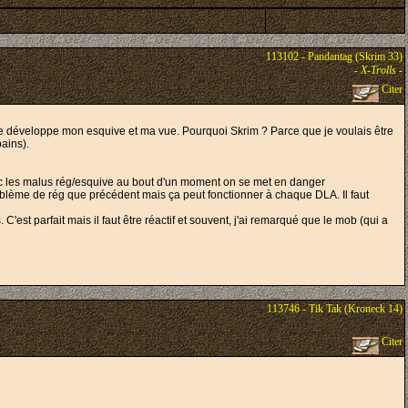
113102 - Pandantag (Skrim 33)
-
X-Trolls
-
Citer
, je développe mon esquive et ma vue. Pourquoi Skrim ? Parce que je voulais être
ains).
avec les malus rég/esquive au bout d'un moment on se met en danger
 problème de rég que précédent mais ça peut fonctionner à chaque DLA. Il faut
'est parfait mais il faut être réactif et souvent, j'ai remarqué que le mob (qui a
113746 - Tik Tak (Kroneck 14)
Citer