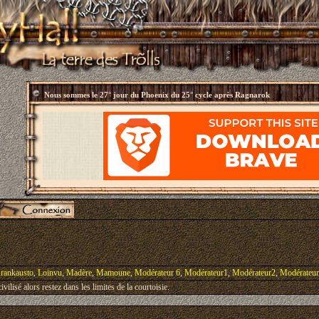
Nous sommes le
27° jour du Phoenix du 25° cycle après Ragnarok
rankausto
,
Loinvu
,
Madère
,
Mamoune
,
Modérateur 6
,
Modérateur1
,
Modérateur2
,
Modérateu
vilisé alors restez dans les limites de la courtoisie.