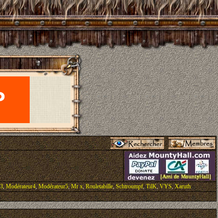
r3
,
Modérateur4
,
Modérateur5
,
Mr x
,
Rouletabille
,
Schtroumpf
,
TilK
,
VYS
,
Xaruth