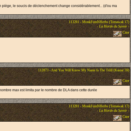
 d'un piège, le soucis de déclenchement change considérablement... (d'ou ma
113281 - MonkFumNHerbs (Tomawak 17)
-
La Horde du Savoïr
-
Citer
112873 - And You Will Know My Name Is The Trõll (Kastar 59)
Citer
on nombre max est limita par le nombre de DLA dans cette durée
113281 - MonkFumNHerbs (Tomawak 17)
-
La Horde du Savoïr
-
Citer