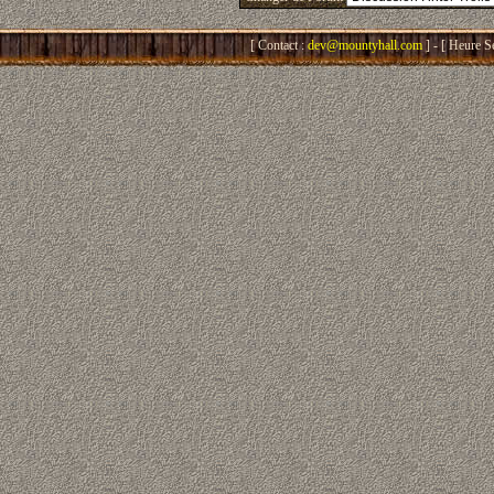
[ Contact :
dev@mountyhall.com
] - [ Heure S