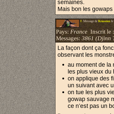
semaines.
Mais bon les gowaps 
#.
Message de
Krasseux
le
Pays:
France
Inscrit le 
Messages:
3861 (Djinn 
La façon dont ça fonc
observant les monstre
au moment de la m
les plus vieux du 
on applique des f
un suivant avec u
on tue les plus vie
gowap sauvage ma
ce n’est pas un b