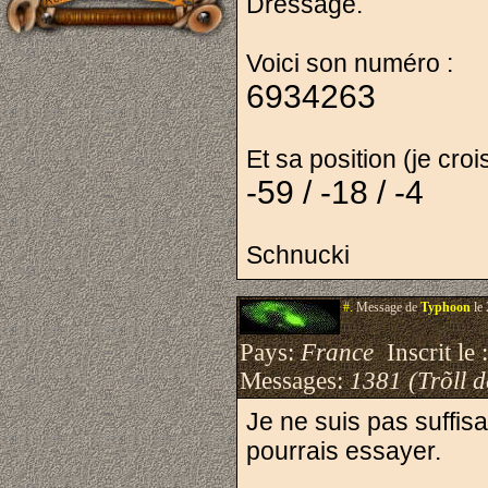
Dressage.
Voici son numéro :
6934263
Et sa position (je croi
-59 / -18 / -4
Schnucki
#.
Message de
Typhoon
le 
Pays:
France
Inscrit le 
Messages:
1381 (Trõll 
Je ne suis pas suffis
pourrais essayer.