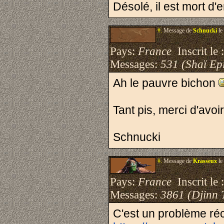
Désolé, il est mort d'e
#.
Message de
Schnucki
le
Pays:
France
Inscrit le 
Messages:
531 (Shaï Epi
Ah le pauvre bichon
Tant pis, merci d'avoi
Schnucki
#.
Message de
Krasseux
le
Pays:
France
Inscrit le 
Messages:
3861 (Djinn 
C'est un problème r