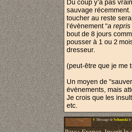
Du coup y’a pas vrai
sauvage récemment. Un
toucher au reste sera
l’évènement "
a repris
bout de 8 jours comm
pousser à 1 ou 2 mois 
dresseur.
(peut-être que je me t
Un moyen de "sauver s
évènements, mais att
Je crois que les insul
etc.
#.
Message de
Schnucki
le
Pays:
France
Inscrit le 