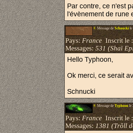
Par contre, ce n'est pa
l'évènement de rune e
#.
Message de
Schnucki
le
Pays:
France
Inscrit le 
Messages:
531 (Shaï Epi
Hello Typhoon,
Ok merci, ce serait avec
Schnucki
#.
Message de
Typhoon
le 
Pays:
France
Inscrit le 
Messages:
1381 (Trõll 