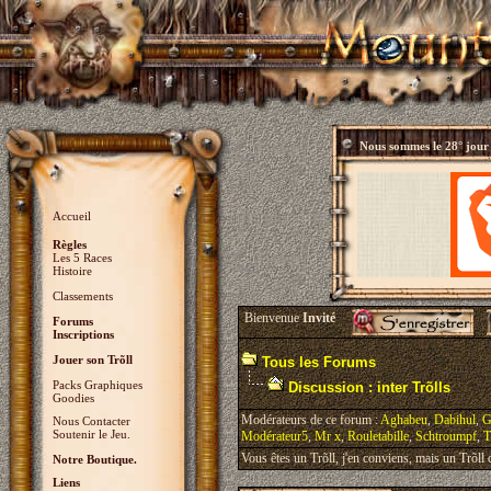
Nous sommes le
28° jour
Accueil
Règles
Les 5 Races
Histoire
Classements
Bienvenue
Invité
Forums
Inscriptions
Jouer son Trõll
Tous les Forums
Packs Graphiques
Discussion : inter Trõlls
Goodies
Modérateurs de ce forum :
Aghabeu
,
Dabihul
,
G
Nous Contacter
Soutenir le Jeu.
Modérateur5
,
Mr x
,
Rouletabille
,
Schtroumpf
,
T
Vous êtes un Trõll, j'en conviens, mais un Trõll ci
Notre Boutique.
Liens