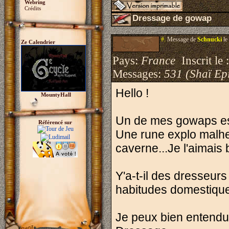
Webring
Crédits
Dressage de gowap
#.
Message de
Schnucki
le
Ze Calendrier
Pays:
France
Inscrit le 
Messages:
531 (Shaï Epi
Hello !
MountyHall
Un de mes gowaps est
Référencé sur
Une rune explo malheu
caverne...Je l'aimais
Y'a-t-il des dresseurs
habitudes domestiqu
Je peux bien entendu