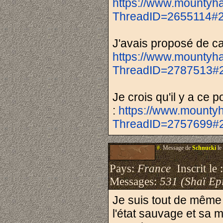
https://www.mountyha
ThreadID=2655114#
J'avais proposé de ca
https://www.mountyha
ThreadID=2787513#
Je crois qu'il y a ce 
:
https://www.mountyh
ThreadID=2757699#
#.
Message de
Schnucki
le
Pays:
France
Inscrit le 
Messages:
531 (Shaï Epi
Je suis tout de même 
l'état sauvage et sa m