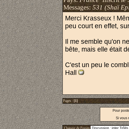
Messages:
531 (Shaï Epi
Merci Krasseux ! Mê
peu court en effet, s
Il me semble qu'on ne
bête, mais elle était d
C'est un peu le comble
Hall
Pages :
[1]
Pour post
Si vous 
Changer de Forum