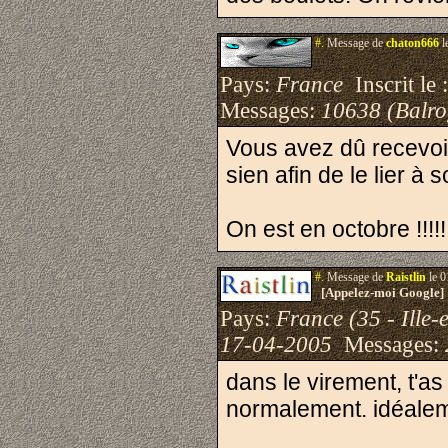
#.
Message de
chaton666
l
Pays:
France
Inscrit le 
Messages:
10638 (Balro
Vous avez dû recevoir
sien afin de le lier à 
On est en octobre !!!!!
#.
Message de
Raistlin
le 0
[Appelez-moi Google]
Pays:
France (35 - Ille-e
17-04-2005
Messages:
dans le virement, t'a
normalement. idéaleme