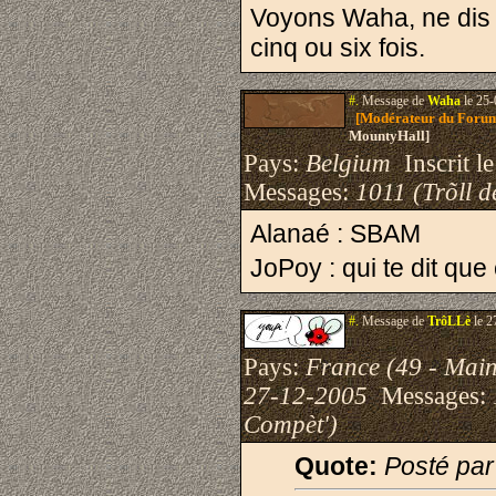
Voyons Waha, ne dis 
cinq ou six fois.
#.
Message de
Waha
le 25-
[Modérateur du Foru
MountyHall]
Pays:
Belgium
Inscrit le
Messages:
1011 (Trõll d
Alanaé : SBAM
JoPoy : qui te dit qu
#.
Message de
TrôLLè
le 2
Pays:
France (49 - Main
27-12-2005
Messages:
Compèt')
Quote:
Posté pa