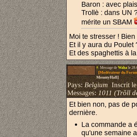
Baron : avec plais
Trollè : dans UN ?
mérite un SBAM
Moi te stresser ! Bien
Et il y aura du Poulet 
Et des spaghettis à 
#.
Message de
Waha
le 28-
[Modérateur du Foru
MountyHall]
Pays:
Belgium
Inscrit le
Messages:
1011 (Trõll d
Et bien non, pas de po
dernière.
La commande a ét
qu'une semaine av