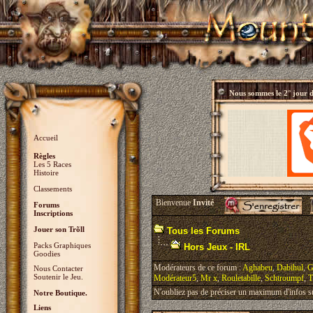
Nous sommes le
2° jour 
Accueil
Règles
Les 5 Races
Histoire
Classements
Bienvenue
Invité
Forums
Inscriptions
Jouer son Trõll
Tous les Forums
Packs Graphiques
Hors Jeux - IRL
Goodies
Modérateurs de ce forum :
Aghabeu
,
Dabihul
,
G
Nous Contacter
Soutenir le Jeu.
Modérateur5
,
Mr x
,
Rouletabille
,
Schtroumpf
,
T
N'oubliez pas de préciser un maximum d'infos sur 
Notre Boutique.
Liens