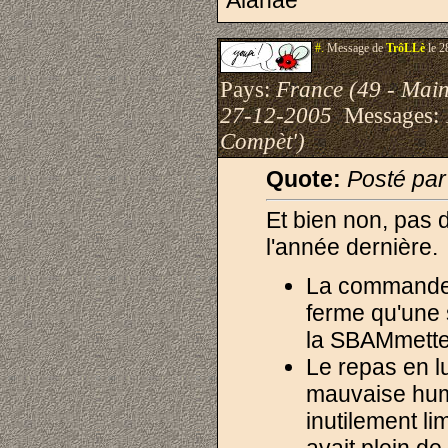
Alanaé
#.
Message de
TrôLLè
le 2
Pays:
France (49 - Main
27-12-2005
Messages:
Compèt')
Quote:
Posté pa
Et bien non, pas d
l'année dernière.
La commande a
ferme qu'une s
la SBAMmette 
Le repas en l
mauvaise hume
inutilement lim