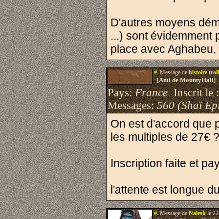
D'autres moyens démat
...) sont évidemment p
place avec Aghabeu, R
#.
Message de
histoire troll
[Ami de MountyHall]
Pays:
France
Inscrit le 
Messages:
560 (Shaï Epi
On est d'accord que p
les multiples de 27€ 
Inscription faite et 
l'attente est longue 
#.
Message de
Nalesk
le 22