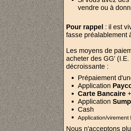
vendre ou à donne
Pour rappel
: il est 
fasse préalablement 
Les moyens de paiem
acheter des GG' (I.E.
décroissante :
Prépaiement d'u
Application
Payc
Carte Bancaire
+
Application
Sump
Cash
Application/virement
Nous n'acceptons plu