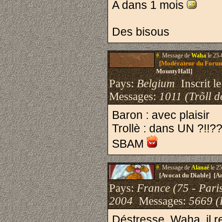
A dans 1 mois
Des bisous
#.
Message de
Waha
le 25-
[Modérateur du Foru
MountyHall]
Pays:
Belgium
Inscrit le
Messages:
1011 (Trõll d
Baron : avec plaisir
Trollè : dans UN ?!!??
SBAM
#.
Message de
Alanaé
le 25
[Avocat du Diable] [A
Pays:
France (75 - Pari
2004
Messages:
5669 (
Déstresse, Waha, il 