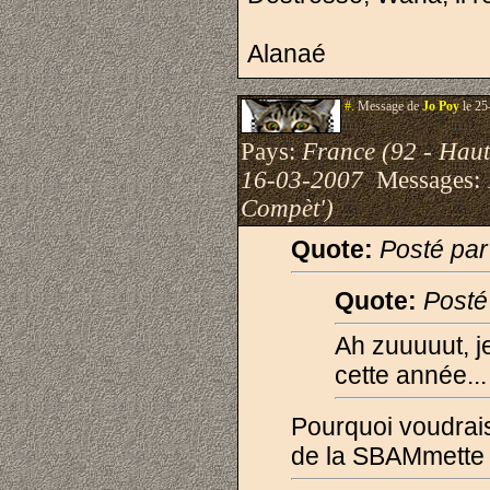
Alanaé
#.
Message de
Jo Poy
le 25
Pays:
France (92 - Haut
16-03-2007
Messages:
Compèt')
Quote:
Posté pa
Quote:
Posté
Ah zuuuuut, j
cette année...
Pourquoi voudrais-
de la SBAMmette