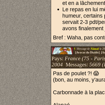
et en a lâchement 
Le repas en lui 
humeur, certains p
servait 2-3 pdt/pe
avons finalement 
Bref : Waha, pas cont
#.
Message de
Alanaé
le 28
[Avocat du Diable] [A
Pays:
France (75 - Pari
2004
Messages:
5669 (
Pas de poulet ?! 😱
(bon, au moins, y'au
Carbonnade à la pla