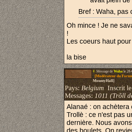
avait plein de
Bref : Waha, pas 
Oh mince ! Je ne savai
!
Les coeurs haut pour
la bise
#.
Message de
Waha
le 28-
[Modérateur du Foru
MountyHall]
Pays:
Belgium
Inscrit le
Messages:
1011 (Trõll d
Alanaé : on achètera 
Trollè : ce n'est pas 
dernière. Nous avons 
des boulets. On revie