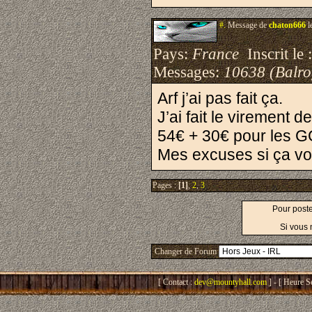
#.
Message de
chaton666
l
Pays:
France
Inscrit le 
Messages:
10638 (Balro
Arf j’ai pas fait ça.
J’ai fait le virement 
54€ + 30€ pour les G
Mes excuses si ça vo
Pages :
[1]
,
2
,
3
Pour post
Si vous 
Changer de Forum
[ Contact :
dev@mountyhall.com
] - [ Heure S