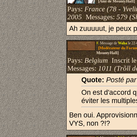
[Ami de MountyHall]
Pays:
France (78 - Yveli
2005
Messages:
579 (S
Ah zuuuuut, je peux p
#.
Message de
Waha
le 22-
[Modérateur du Foru
MountyHall]
Pays:
Belgium
Inscrit le
Messages:
1011 (Trõll d
Quote:
Posté par
On est d'accord 
éviter les multipl
Ben oui. Approvisionn
VYS, non ?!?