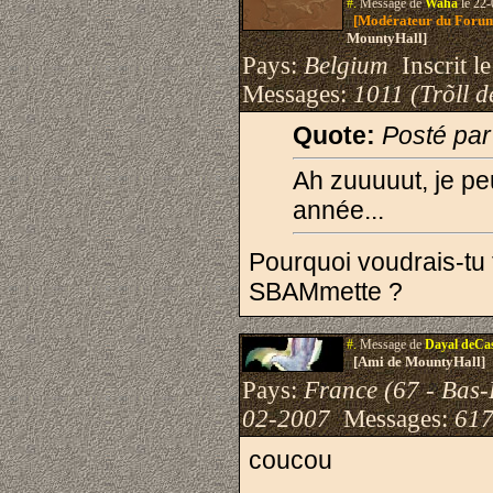
#.
Message de
Waha
le 22-
[Modérateur du Foru
MountyHall]
Pays:
Belgium
Inscrit le
Messages:
1011 (Trõll d
Quote:
Posté par
Ah zuuuuut, je pe
année...
Pourquoi voudrais-tu t'
SBAMmette ?
#.
Message de
Dayal deCa
[Ami de MountyHall]
Pays:
France (67 - Bas-
02-2007
Messages:
617
coucou