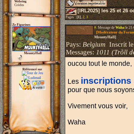
Webring
Crédits
[IRL2025] les 25 et 26 o
Pages :
[1]
,
2
,
3
Ze Figurines
#.
Message de
Waha
le 21-
[Modérateur du Foru
MountyHall]
Pays:
Belgium
Inscrit le
Messages:
1011 (Trõll d
MountyHall
oucou tout le monde,
Référencé sur
inscriptions 
Les
pour que nous soyon
Vivement vous voir,
Waha