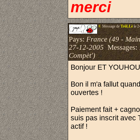
merci
#.
Message de
TrôLLè
le 2
Pays:
France (49 - Main
27-12-2005
Messages:
Compèt')
Bonjour ET YOUHOU
Bon il m'a fallut quan
ouvertes !
Paiement fait + cagnot
suis pas inscrit avec 
actif !