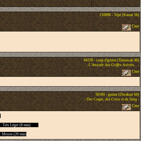
110896 - Tépé (Kastar 56)
Citer
84339 - coup d'grizou (Tomawak 46)
-
L'Amicale Aux Griffes Acérées...
-
Citer
58169 - guntar (Durakuir 60)
-
Des Coups, des Crocs et du Sang
-
Citer
: Très Léger (8 min)
s : Moyen (20 min)