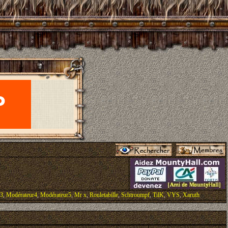
r3
,
Modérateur4
,
Modérateur5
,
Mr x
,
Rouletabille
,
Schtroumpf
,
TilK
,
VYS
,
Xaruth