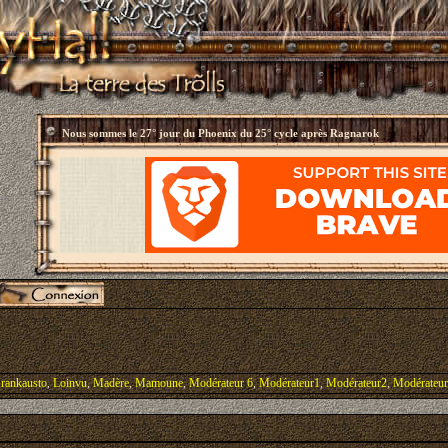
Nous sommes le
27° jour du Phoenix du 25° cycle après Ragnarok
rankausto
,
Loinvu
,
Madère
,
Mamoune
,
Modérateur 6
,
Modérateur1
,
Modérateur2
,
Modérateu