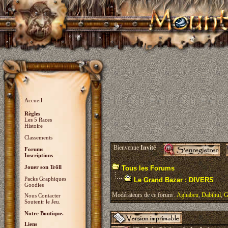
Accueil
Règles
Les 5 Races
Histoire
Classements
Bienvenue
Invité
Forums
Inscriptions
Jouer son Trõll
Tous les Forums
Packs Graphiques
Le Grand Bazar : DIVERS
Goodies
Modérateurs de ce forum :
Aghabeu
,
Dabihul
,
G
Nous Contacter
Soutenir le Jeu.
Notre Boutique.
Liens