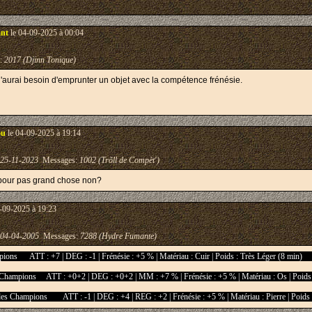
ant
le 04-09-2025 à 00:04
:
2017 (Djinn Tonique)
j'aurai besoin d'emprunter un objet avec la compétence frénésie.
ou
le 04-09-2025 à 19:14
25-11-2023
Messages:
1002 (Trõll de Compèt')
te pour pas grand chose non?
-09-2025 à 19:23
04-04-2005
Messages:
7288 (Hydre Fumante)
pions
ATT : +7 | DEG : -1 | Frénésie : +5 % | Matériau : Cuir | Poids : Très Léger (8 min)
 Champions
ATT : +0+2 | DEG : +0+2 | MM : +7 % | Frénésie : +5 % | Matériau : Os | Poids 
 des Champions
ATT : -1 | DEG : +4 | REG : +2 | Frénésie : +5 % | Matériau : Pierre | Poid