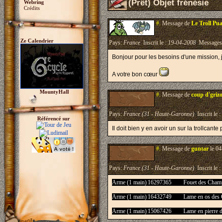
(Prêt) Objet frénésie
Webring
Crédits
#.
Message de
Le Troll Pu
Ze Calendrier
Pays:
France
Inscrit le :
19-04-2008
Messages
Bonjour pour les besoins d'une mission, 
A votre bon cœur
MountyHall
#.
Message de
coup d'griz
Pays:
France (31 - Haute-Garonne)
Inscrit le :
Référencé sur
Il doit bien y en avoir un sur la trollcan
#.
Message de
guntar
le 04
Pays:
France (31 - Haute-Garonne)
Inscrit le :
Arme (1 main)
16297365
Fouet des Cham
Arme (1 main)
16432749
Lame en os des
Arme (1 main)
15067426
Lame en pierre