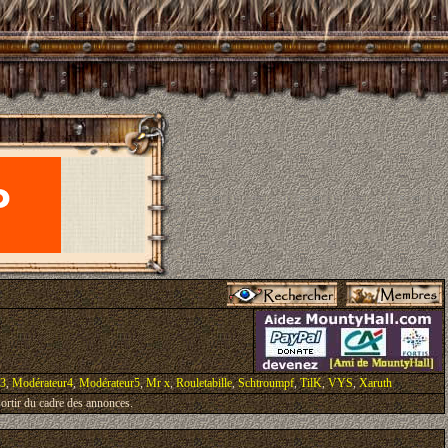
r3
,
Modérateur4
,
Modérateur5
,
Mr x
,
Rouletabille
,
Schtroumpf
,
TilK
,
VYS
,
Xaruth
ortir du cadre des annonces.