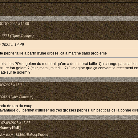
 02-09-2025 à 15:00
:
3861 (Djinn Tonique)
9-2025 à 14:49
te pepite taille a partir d'une grosse. ca a marche sans probleme
hoisir les PO du golem du moment qu’on a du minerai taillé. Ça change pas mal les 
ruire ton golem ? (cuir, metal, mithril... ?) J’imagine que ça convertit directement en
late sur le golem ?
-09-2025 à 15:31
8682 (Hydre Fumante)
rendu de rab du coup.
avantage qui permet d'utiliser les tres grosses pepites. un petit pas ds la bonne dir
e 02-09-2025 à 15:35
MountyHall]
essages:
14404 (Balrog Furax)