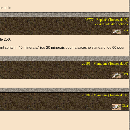
 taille.
98777 - Raphaël (Tomawak 60)
-
La guilde du Kochon
-
Citer
de 250.
uvant contenir 40 minerais." (ou 20 minerais pour la sacoche standard, ou 60 pour
20191 - Mamoune (Tomawak 60)
Citer
20191 - Mamoune (Tomawak 60)
Citer