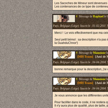
Les Sacoches de Mineur sont devenues
Les contenances de ce type de conteneur 
#.
Message de
Raphael
le 
Pays:
Belgique (Liège)
Inscrit le :
01-02-2011
M
Merci ! Le vois effectivement que ma ce
Seul petit bémol : sa description n'a pas
la GuahduChnor')
#.
Message de
Mamoune
l
[MH Team]
[Ami de 
Pays:
Belgique (Liège)
Inscrit le :
04-04-2004
M
bonne remarque pour la description, j'ai 
#.
Message de
Mamoune
l
[MH Team]
[Ami de 
Pays:
Belgique (Liège)
Inscrit le :
04-04-2004
M
Je vous annonce que les différentes unité
Pour faciliter dans le code, il ne restera
Il n'y aura plus de qualité, plus de taille,