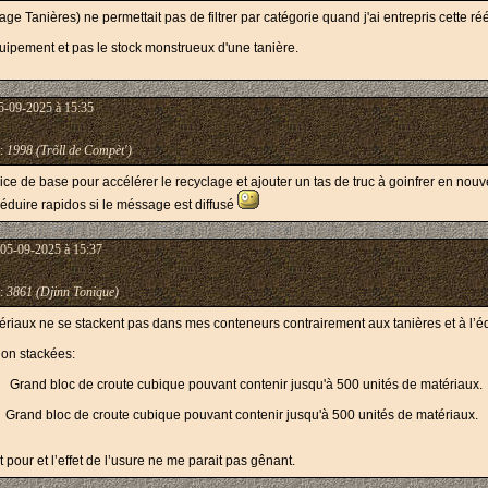
ge Tanières) ne permettait pas de filtrer par catégorie quand j'ai entrepris cette réé
équipement et pas le stock monstrueux d'une tanière.
5-09-2025 à 15:35
:
1998 (Trõll de Compèt')
vice de base pour accélérer le recyclage et ajouter un tas de truc à goinfrer en nouv
réduire rapidos si le méssage est diffusé
 05-09-2025 à 15:37
:
3861 (Djinn Tonique)
riaux ne se stackent pas dans mes conteneurs contrairement aux tanières et à l’éq
non stackées:
and bloc de croute cubique pouvant contenir jusqu'à 500 unités de matériaux.
and bloc de croute cubique pouvant contenir jusqu'à 500 unités de matériaux.
t pour et l’effet de l’usure ne me parait pas gênant.