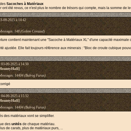
 des
Sacoches à Matériaux
ont été revus, ce n'est plus le nombre de trésors qui compte, mais la somme de leur
03-09-2025 à 14:42
essages:
148 (Golem Costaud)
inture contient maintenant une "Sacoche à Matériaux XL" d'une capacité maximale 
 été ajustée. Elle fait toujours référence aux minerais : "Bloc de croute cubique po
e 03-09-2025 à 14:50
MountyHall]
essages:
14404 (Balrog Furax)
corrigé
e 04-09-2025 à 15:52
MountyHall]
essages:
14404 (Balrog Furax)
s des matériaux vont se simplifier.
 que des
unités
de chaque matériau.
 plus de carats, plus de matériaux purs, ...