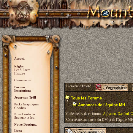
Accueil
Règles
Les 5 Races
Histoire
Classements
Bienvenue
Invité
Forums
Inscriptions
Jouer son Trõll
Tous les Forums
Packs Graphiques
Annonces de l'équipe MH
Goodies
Modérateurs de ce forum :
Aghabeu
,
Dabihul
,
G
Nous Contacter
Soutenir le Jeu.
Réservé aux annonces du DM et de l'équipe MH, 
Notre Boutique.
Liens