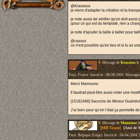
@Krasseux
je viens d'adapter la création et la trans
je note aussi de vérifier qu'on doit aussi
(pour ce qui est du templaté, rien a cha
je note d'ajouter la taille à tailler pour tail
@cassos
ce n'est possible qu'en lieu et si tu as u
#.
Message de
Krasseux
le
Pays:
France
Inscrit le :
08-08-2004
Messages
Merci Mamoune.
Il faudrait peut-être aussi noter une modi
[15182486] Sacoche de Mineur GuahduCh
J’ai bien peur qu’en l’état ça permette de
#.
Message de
Mamoune
l
[MH Team]
[Ami de 
Pays:
Belgique (Liège)
Inscrit le :
04-04-2004
M