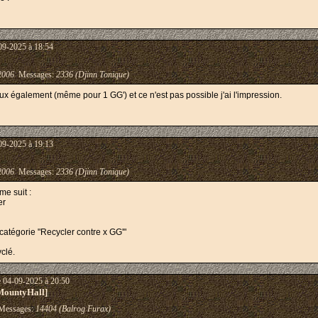
09-2025 à 18:54
2006
Messages:
2336 (Djinn Tonique)
iaux également (même pour 1 GG') et ce n'est pas possible j'ai l'impression.
09-2025 à 19:13
2006
Messages:
2336 (Djinn Tonique)
me suit :
ler
catégorie "Recycler contre x GG'"
clé.
e 04-09-2025 à 20:50
MountyHall]
essages:
14404 (Balrog Furax)