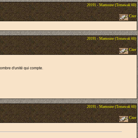
20191 - Mamoune (Tomawak 60)
Citer
20191 - Mamoune (Tomawak 60)
Citer
nombre d'unité qui compte.
20191 - Mamoune (Tomawak 60)
Citer