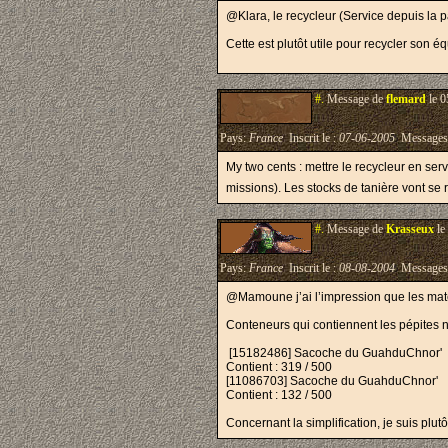
@Klara, le recycleur (Service depuis la pa
Cette est plutôt utile pour recycler son 
#.
Message de
flemard
le 0
Pays:
France
Inscrit le :
07-06-2005
Messages
My two cents : mettre le recycleur en ser
missions). Les stocks de tanière vont se 
#.
Message de
Krasseux
le
Pays:
France
Inscrit le :
08-08-2004
Messages
@Mamoune j’ai l’impression que les maté
Conteneurs qui contiennent les pépites 
[15182486] Sacoche du GuahduChnor' Gr
Contient : 319 / 500
[11086703] Sacoche du GuahduChnor' Gr
Contient : 132 / 500
Concernant la simplification, je suis plutô