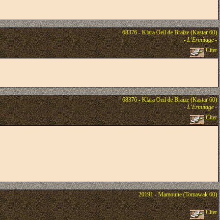
68376 - Klara Oeil de Braize (Kastar 60)
-
L'Ermitage
-
Citer
68376 - Klara Oeil de Braize (Kastar 60)
-
L'Ermitage
-
Citer
20191 - Mamoune (Tomawak 60)
Citer