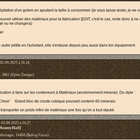
pépitation d'un golem en ajoutant la taille à consommer (
je vous laisse tester, je ne
 pouvoir utiliser des matériaux pour la fabrication [EDIT, c'est le cas, reste donc à 
ngé ou ne changera)
ler
ne autre pétite en l'achetant, elle s'entasse depuis peu aussi dans ton équipement
 02-09-2025 à 16:24
:
3861 (Djinn Tonique)
fication à faire sur les conteneurs à Matériaux (anciennement minerai). Du style :
nor' Grand bloc de croute cubique pouvant contenir 60 minerais.
 transporter un poids infini de matériaux une fois qu’on a tout stacké.
e 02-09-2025 à 16:27
MountyHall]
essages:
14404 (Balrog Furax)