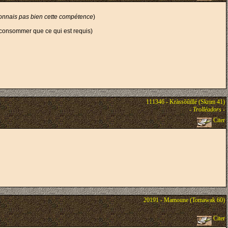
 connais pas bien cette compétence
)
ne consommer que ce qui est requis)
111346 - Kràssõûïllé (Skrim 41)
-
Trolléadors
-
Citer
20191 - Mamoune (Tomawak 60)
Citer