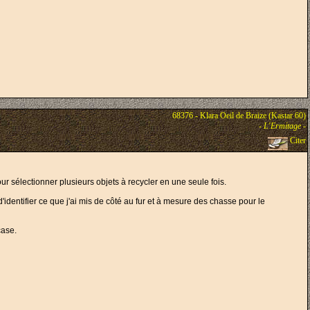
68376 - Klara Oeil de Braize (Kastar 60)
-
L'Ermitage
-
Citer
ur sélectionner plusieurs objets à recycler en une seule fois.
'identifier ce que j'ai mis de côté au fur et à mesure des chasse pour le
case.