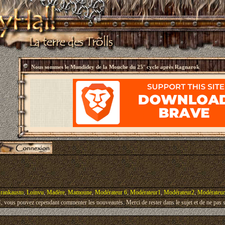
Nous sommes le
Mundidey de la Mouche du 25° cycle après Ragnarok
rankausto
,
Loinvu
,
Madère
,
Mamoune
,
Modérateur 6
,
Modérateur1
,
Modérateur2
,
Modérateu
vous pouvez cependant commenter les nouveautés. Merci de rester dans le sujet et de ne pas s