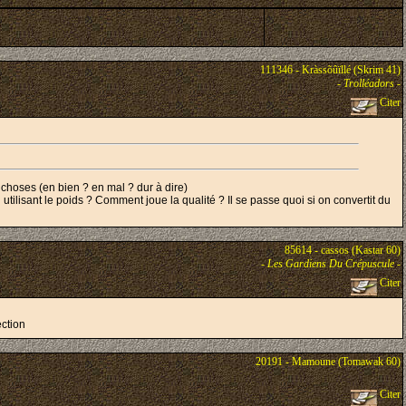
111346 - Kràssõûïllé (Skrim 41)
-
Trolléadors
-
Citer
choses (en bien ? en mal ? dur à dire)
 utilisant le poids ? Comment joue la qualité ? Il se passe quoi si on convertit du
85614 - cassos (Kastar 60)
-
Les Gardiens Du Crépuscule
-
Citer
ection
20191 - Mamoune (Tomawak 60)
Citer