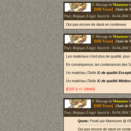
#.
Message de
Mamoune
l
[MH Team]
[Ami de 
Pays:
Belgique (Liège)
Inscrit le :
04-04-2004
M
Oui pas encore de stack en conteneur
#.
Message de
Mamoune
l
[MH Team]
[Ami de 
Pays:
Belgique (Liège)
Inscrit le :
04-04-2004
M
Les matériaux n'ont plus de qualité, plus 
En conséquence, les contenances des S
Un
matériau (Taille
X
)
de qualité Except
...
Un
matériau (Taille
X
)
de qualité Médioc
[EDIT à +/- 19h40]
#.
Message de
Mamoune
l
[MH Team]
[Ami de 
Pays:
Belgique (Liège)
Inscrit le :
04-04-2004
M
Quote:
Posté par Mamoune @ 05
Oui pas encore de stack en cont