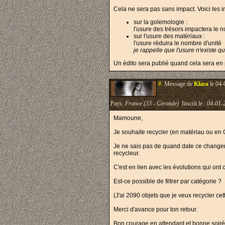
Cela ne sera pas sans impact. Voici les im
sur la golemologie :
l'usure des trésors impactera le n
sur l'usure des matériaux :
l'usure réduira le nombre d'unité
je rappelle que l'usure n'existe qu
Un édito sera publié quand cela sera en p
#.
Message de
Klara
le 04-
Pays:
France (33 - Gironde)
Inscrit le :
04-01-
Mamoune,
Je souhaite recycler (en matériau ou en G
Je ne sais pas de quand date ce changemen
recycleur.
C'est en lien avec les évolutions qui ont
Est-ce possible de filtrer par catégorie ?
(J'ai 2090 objets que je veux recycler cet
Merci d'avance pour ton retour.
Bon courage en attendant et bonne soiré