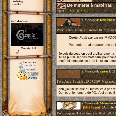
Webring
Crédits
De minerai à matériau
Pages :
1
,
2
,
3
,
[4]
,
5
,
6
,
7
#.
Message de
Krasseux
le
Ze Calendrier
Pays:
France
Inscrit le :
08-08-2004
Messages
Quote:
Posté par cassos @ 02-0
Pour golem, j;ai preparer une peti
MountyHall
Je vois du coup on peut arbitrairement c
Tu as pu utiliser des matériaux pour const
matériel templaté, on perd l’effet du temp
Référencé sur
#.
Message de
cassos
le 02
Pays:
Autre
Inscrit le :
29-04-2007
Messages:
non, j;ai utilise que du matos. ca a pas 
Oui, pour le nombre de PO. c'est un petit 
#.
Message de
Mamoune
l
[MH Team]
[Ami de 
Pays:
Belgique (Liège)
Inscrit le :
04-04-2004
M