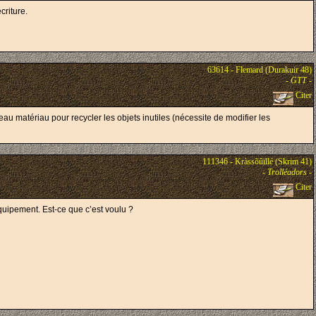
criture.
63614 - Flemard (Durakuir 48)
-
GTT
-
Citer
eau matériau pour recycler les objets inutiles (nécessite de modifier les
111346 - Kràssõûïllé (Skrim 41)
-
Trolléadors
-
Citer
uipement. Est-ce que c’est voulu ?