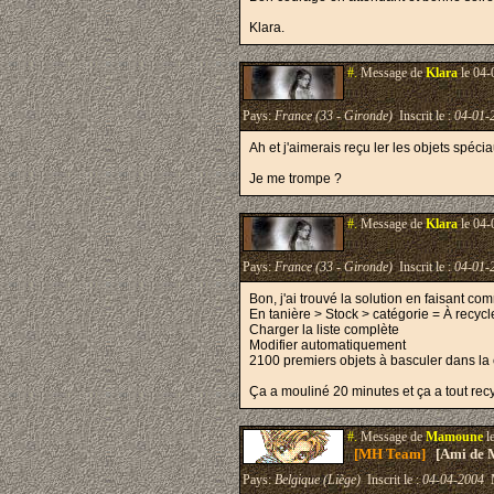
Klara.
#.
Message de
Klara
le 04-
Pays:
France (33 - Gironde)
Inscrit le :
04-01-
Ah et j'aimerais reçu ler les objets spéc
Je me trompe ?
#.
Message de
Klara
le 04-
Pays:
France (33 - Gironde)
Inscrit le :
04-01-
Bon, j'ai trouvé la solution en faisant com
En tanière > Stock > catégorie = À recyc
Charger la liste complète
Modifier automatiquement
2100 premiers objets à basculer dans la 
Ça a mouliné 20 minutes et ça a tout recy
#.
Message de
Mamoune
l
[MH Team]
[Ami de 
Pays:
Belgique (Liège)
Inscrit le :
04-04-2004
M