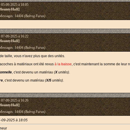
e 05-09-2025 à 18:05
MountyHall]
essages:
14404 (Balrog Furax)
e 07-09-2025 à 16:22
MountyHall]
essages:
14404 (Balrog Furax)
de taille, vous n'avez plus que des unités.
acoches à matériaux ont été revus
à la baisse
, c'est maintenant la somme de leur 
ionnelle
, c'est devenu un
matériau (
X
unités)
.
re
, c'est devenu un
matériau (
X/5
unités)
.
e 07-09-2025 à 16:26
MountyHall]
essages:
14404 (Balrog Furax)
-09-2025 à 18:05
eneur