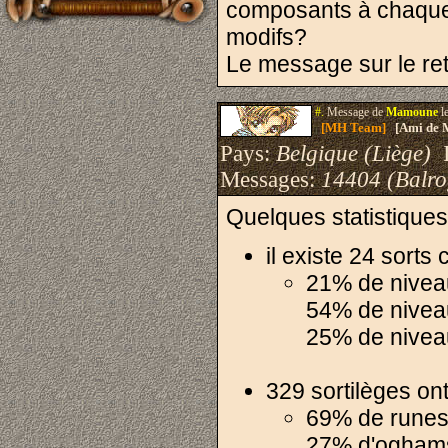
composants à chaque 
modifs?
Le message sur le reto
#.
Message de
Mamoune
l
[MH Team]
[Ami de 
Pays:
Belgique (Liège)
I
Messages:
14404 (Balro
Quelques statistiques
il existe 24 sorts
21% de nivea
54% de nivea
25% de nivea
329 sortilèges on
69% de rune
27% d'ogham