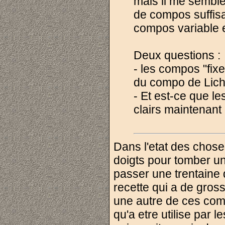
mais il me sembl
de compos suffisa
compos variable e
Deux questions :
- les compos "fixe
du compo de Lich
- Et est-ce que l
clairs maintenant
Dans l'etat des choses
doigts pour tomber un
passer une trentaine 
recette qui a de gros
une autre de ces com
qu'a etre utilise par