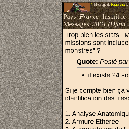
#.
Message de
Krasseux
le
Pays:
France
Inscrit le 
Messages:
3861 (Djinn 
Trop bien les stats 
missions sont incluse
monstres" ?
Quote:
Posté pa
il existe 24 s
Si je compte bien ça v
identification des tré
1. Analyse Anatomiq
2. Armure Ethérée