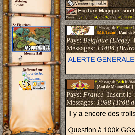
Webring
Crédits
Ecriture Magique: son 
Pages :
1
,
2
,
3
, ... ,
74
,
75
,
76
,
[77]
,
78
,
79
,
80
Ze Figurines
#.
Message de
Mamoune
l
[MH Team]
[Ami de 
Pays:
Belgique (Liège)
I
Messages:
14404 (Balro
MountyHall
ALERTE GENERALE : 
Référencé sur
#.
Message de
Bork
le 28-0
[Ami de MountyHall]
Pays:
France
Inscrit le 
Messages:
1088 (Trõll 
Il y a encore des troll
Question à 100k GGs 