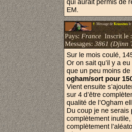
qui aurait permis de r
EM.
#.
Message de
Krasseux
le
Pays:
France
Inscrit le 
Messages:
3861 (Djinn 
Sur le mois coulé, 14
Or on sait qu’il y a 
que un peu moins d
ogham/sort pour 150
Vient ensuite s’ajoute
sur 4 d’être complète
qualité de l’Ogham e
Du coup je ne serais p
complètement inutile,
complètement l’aléato