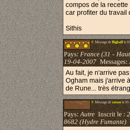
compos de la recette 
car profiter du travai
Sithis
#.
Message de
Bigbaff
le 0
Pays:
France (31 - Hau
19-04-2007
Messages:
Au fait, je n'arrive p
Ogham mais j'arrive à
de Rune... très étran
#.
Message de
cassos
le 01
Pays:
Autre
Inscrit le :
8682 (Hydre Fumante)