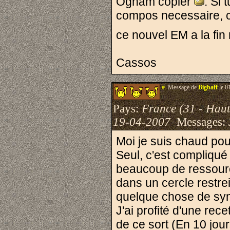
Ogham copier
. Si 
compos necessaire, c'e
ce nouvel EM a la fin
Cassos
#.
Message de
Bigbaff
le 0
Pays:
France (31 - Hau
19-04-2007
Messages:
Moi je suis chaud pou
Seul, c'est compliqué
beaucoup de ressourc
dans un cercle restrei
quelque chose de sy
J'ai profité d'une rec
de ce sort (En 10 jou