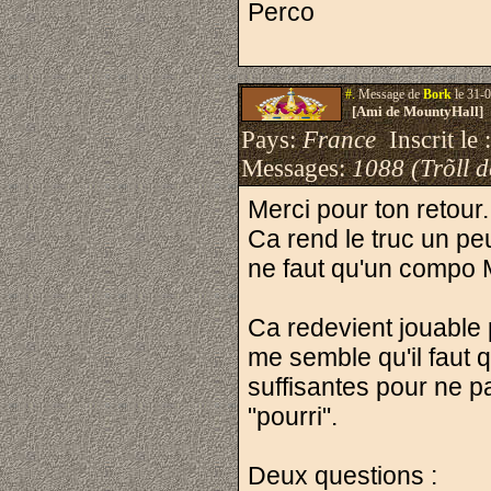
Perco
#.
Message de
Bork
le 31-0
[Ami de MountyHall]
Pays:
France
Inscrit le 
Messages:
1088 (Trõll 
Merci pour ton retour.
Ca rend le truc un peu 
ne faut qu'un compo 
Ca redevient jouable po
me semble qu'il fau
suffisantes pour ne pa
"pourri".
Deux questions :