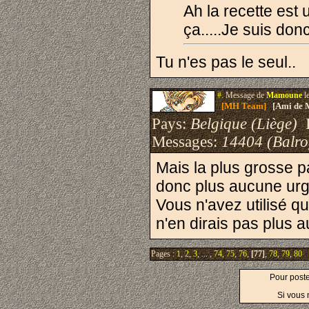
Ah la recette est
ça.....Je suis do
Tu n'es pas le seul..
#.
Message de
Mamoune
l
[MH Team]
[Ami de 
Pays:
Belgique (Liège)
I
Messages:
14404 (Balro
Mais la plus grosse p
donc plus aucune urge
Vous n'avez utilisé que
n'en dirais pas plus a
Pages :
1
,
2
,
3
, ... ,
74
,
75
,
76
,
[77]
,
78
,
79
,
80
Pour post
Si vous 