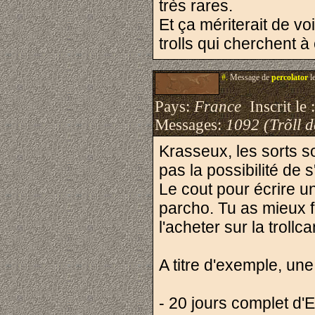
très rares.
Et ça mériterait de vo
trolls qui cherchent à 
#.
Message de
percolator
l
Pays:
France
Inscrit le 
Messages:
1092 (Trõll 
Krasseux, les sorts so
pas la possibilité de 
Le cout pour écrire un 
parcho. Tu as mieux f
l'acheter sur la trollca
A titre d'exemple, un
- 20 jours complet d'