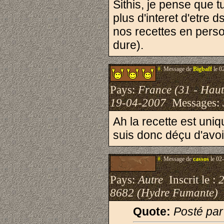
Sithis, je pense que 
plus d'interet d'etre 
nos recettes en perso 
dure).
#.
Message de
Bigbaff
le 0
Pays:
France (31 - Hau
19-04-2007
Messages:
Ah la recette est uniq
suis donc déçu d'avo
#.
Message de
cassos
le 02
Pays:
Autre
Inscrit le :
8682 (Hydre Fumante)
Quote:
Posté par