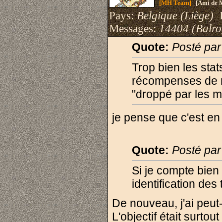
[MH Team]
[Ami de 
Pays:
Belgique (Liège)
I
Messages:
14404 (Balro
Quote:
Posté pa
Trop bien les sta
récompenses de m
"droppé par les m
je pense que c'est en
Quote:
Posté pa
Si je compte bien 
identification des
De nouveau, j'ai peut
L'objectif était surto