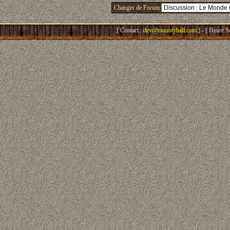
Changer de Forum
[ Contact :
dev@mountyhall.com
] - [ Heure S