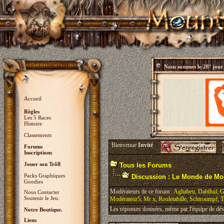
Nous sommes le
28° jour
Accueil
Règles
Les 5 Races
Histoire
Classements
Bienvenue
Invité
Forums
Inscriptions
Jouer son Trõll
Tous les Forums
Packs Graphiques
Discussion : Le Monde de Mo
Goodies
Modérateurs de ce forum :
Aghabeu
,
Dabihul
,
G
Nous Contacter
Soutenir le Jeu.
Modérateur5
,
Mr x
,
Rouletabille
,
Schtroumpf
,
T
Les réponses données, même par l'équipe de déve
Notre Boutique.
Liens