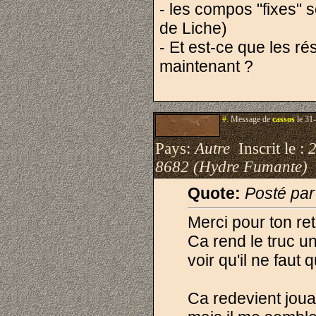
- les compos "fixes" 
de Liche)
- Et est-ce que les r
maintenant ?
#.
Message de
cassos
le 31
Pays:
Autre
Inscrit le :
8682 (Hydre Fumante)
Quote:
Posté par
Merci pour ton ret
Ca rend le truc un
voir qu'il ne fau
Ca redevient jouabl