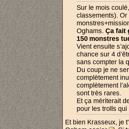
Sur le mois coulé
classements). Or 
monstres+mission
Oghams.
Ça fait
150 monstres tu
Vient ensuite s’ajo
chance sur 4 d’êt
sans compter la q
Du coup je ne sera
complètement inut
complètement l’al
sont très rares.
Et ça mériterait d
pour les trolls qu
Et bien Krasseux, je t