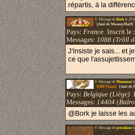
répartis, à la différe
#.
Message de
Bork
le 29-0
[Ami de MountyHall]
Pays:
France
Inscrit le 
Messages:
1088 (Trõll 
J'insiste je sais... et
ce que l'assujettisse
#.
Message de
Mamoune
l
[MH Team]
[Ami de 
Pays:
Belgique (Liège)
I
Messages:
14404 (Balro
@Bork je laisse les au
#.
Message de
percolator
l