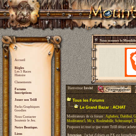
Nous sommes le
Mundidey
Accueil
Règles
Les 5 Races
Histoire
Classements
Bienvenue
Invité
Forums
Inscriptions
Jouer son Trõll
Tous les Forums
Packs Graphiques
Le Grand Bazar : ACHAT
Goodies
Modérateurs de ce forum :
Aghabeu
,
Dabihul
,
G
Nous Contacter
Soutenir le Jeu.
Modérateur5
,
Mr x
,
Rouletabille
,
Schtroumpf
,
T
Proposez ici tout ce que votre Trõll désire achete
Notre Boutique.
Liens
Attention
: l'achat d'objets en PX est formelleme