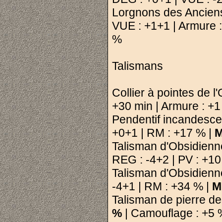
Lorgnons des Anciens 
VUE : +1+1 | Armure :
%
Talismans
Collier à pointes de 
+30 min | Armure : +
Pendentif incandesc
+0+1 | RM : +17 % |
M
Talisman d'Obsidienne
REG : -4+2 | PV : +1
Talisman d'Obsidienn
-4+1 | RM : +34 % |
M
Talisman de pierre 
%
| Camouflage : +5