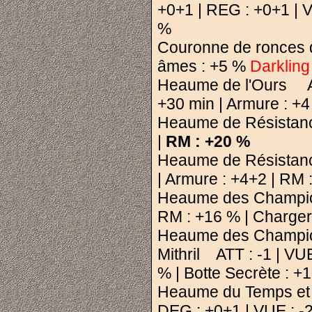
+0+1 | REG : +0+1 | V
%
Couronne de ronces 
âmes : +5 %
Darkling
Heaume de l'Ours ATT
+30 min | Armure : +4
Heaume de Résistance
|
RM : +20 %
Heaume de Résistance
| Armure : +4+2 | RM 
Heaume des Champions
RM : +16 % | Charger
Heaume des Champio
Mithril ATT : -1 | VU
% | Botte Secrète : 
Heaume du Temps et d
DEG : +0+1 | VUE : -2