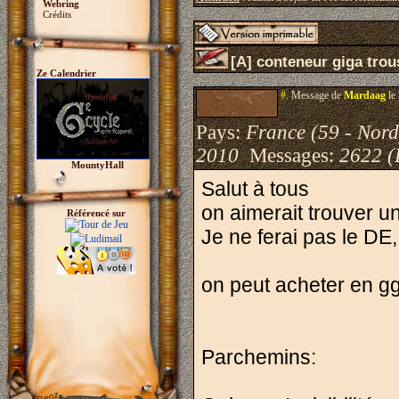
Webring
Crédits
[A] conteneur giga trou
Ze Calendrier
#.
Message de
Mardaag
le
Pays:
France (59 - Nord
2010
Messages:
2622 (
MountyHall
Salut à tous
on aimerait trouver u
Référencé sur
Je ne ferai pas le DE
on peut acheter en gg
Parchemins: