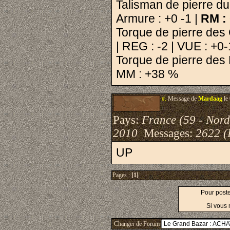
Talisman de pierre d
Armure : +0 -1 |
RM :
Torque de pierre de
| REG : -2 | VUE : +0
Torque de pierre des 
MM : +38 %
#.
Message de
Mardaag
le
Pays:
France (59 - Nord
2010
Messages:
2622 (
UP
Pages :
[1]
Pour post
Si vous 
Changer de Forum