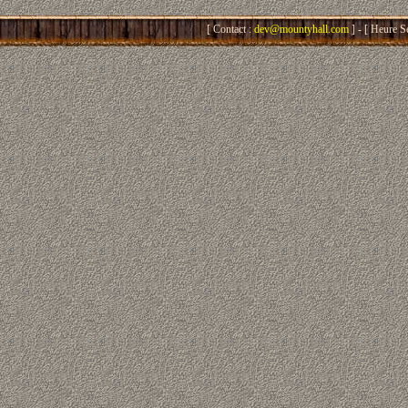
[ Contact :
dev@mountyhall.com
] - [ Heure S