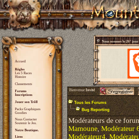
Nous sommes le
26° jour
Accueil
Règles
Les 5 Races
Histoire
Classements
Bienvenue
Invité
Forums
Inscriptions
Jouer son Trõll
Tous les Forums
Packs Graphiques
Bug Reporting
Goodies
Modérateurs de ce foru
Nous Contacter
Soutenir le Jeu.
Mamoune
,
Modérateur 
Notre Boutique.
Modérateur4
,
Modérate
Liens