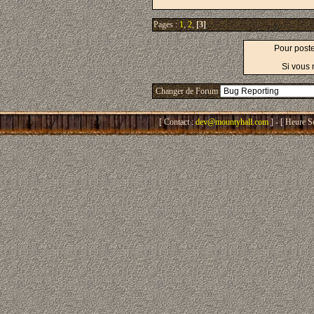
Pages :
1
,
2
,
[3]
Pour post
Si vous 
Changer de Forum
[ Contact :
dev@mountyhall.com
] - [ Heure S