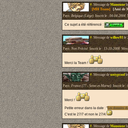
#.
Message de
Mamoune
l
[MH Team]
[Ami de 
Pays:
Belgique (Liège)
Inscrit le :
04-04-2004
M
Ce sujet a été référencé :
#.
Message de
willow93
le 
Pays:
Non Précisé
Inscrit le :
13-10-2008
Mess
Merci la Team !
#.
Message de
untypcool
le
Pays:
France (77 - Seine-et-Marne)
Inscrit le :
Merci !
Petite erreur dans la date : "
Les données du 
C'est le 27/7 et non le 27/4.
#.
Message de
Mamoune
l