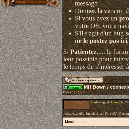
message.
Donnez la version d
Si vous avez un
pro
votre OS, votre navi
S'il s'agit d'un bug 
ne le postez pas ici
5/
Patientez
..... le for
leur possible pour interv
le temps de s'intéresser 
MH Down / connexi
Pages :
1
,
2
,
[3]
#.
Message de
Lierre
le 28-
Pays:
Australia
Inscrit le :
21-05-2002
Messag
Merci pour tout!