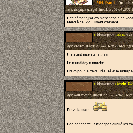
[MH Team]
[Ami de 
Pays:
Belgique (Liège)
Inscrit le :
04-04-2004
M
Décidément, j'ai vraiment besoin de vacan
Merci à ceux qui lisent vraiment.
#.
Message de
malsat
le 29
Pays:
France
Inscrit le :
14-03-2008
Messages
Un grand merci à la team,
Le mundidey a marché
Bravo pour le travail réalisé et le rattrap
#.
Message de
Sisyphe-11
Pays:
Non Précisé
Inscrit le :
30-01-2023
Mess
Bravo la team !
Bon par contre ils n''ont pas oublié les f