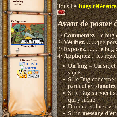
Webring
Crédits
Tous les
bugs référencé
Avant de poster 
Ze Figurines
1/
Commentez
...le bug
2/
Vérifiez
........que pe
MountyHall
3/
Exposez
.........le b
4/
Appliquez
... les règl
Référencé sur
Un bug = Un sujet 
sujets.
Si le Bug concerne u
particulier,
signale
Si le Bug survient 
qui y mène
Donnez et datez votr
Si un
message d'er