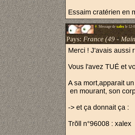
Essaim cratérien en 
#.
Message de
xalex
le 12-0
Pays:
France (49 - Main
Merci ! J'avais aussi
Vous l'avez TUÉ et v
A sa mort,apparait un
en mourant, son corp
-> et ça donnait ça :
Trõll n°96008 : xalex