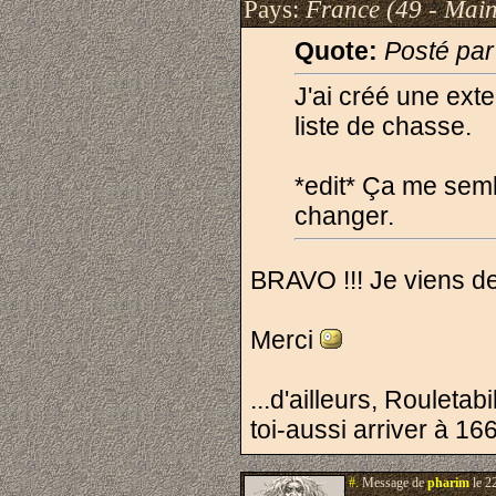
Pays:
France (49 - Main
Quote:
Posté par
J'ai créé une ext
liste de chasse.
*edit* Ça me sembla
changer.
BRAVO !!! Je viens de 
Merci
...d'ailleurs, Rouleta
toi-aussi arriver à 166
#.
Message de
pharim
le 2