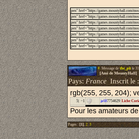
pen" href="https://games.mountyhall.com/m
pen" href="https://games.mountyhall.com/m
pen" href="https://games.mountyhall.com/m
pen" href="https://games.mountyhall.com/m
pen" href="https://games.mountyhall.com/m
pen" href="https://games.mountyhall.com/m
pen" href="https://games.mountyhall.com/
#.
Message de
the_pit
le 31
[Ami de MountyHall]
Pays:
France
Inscrit le 
rgb(255, 255, 204); ve
5| −1
⩾68
7754629
Liche Cori
Pour les amateurs de
Pages :
[1]
,
2
,
3