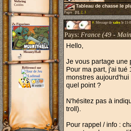
Webring
Crédits
Tableau de chasse le plu
Pages :
[1]
,
2
,
3
#.
Message de
xalex
le 11-0
Ze Figurines
Pays:
France (49 - Main
Hello,
MountyHall
Je vous partage une p
Pour ma part, j'ai tu
Référencé sur
monstres aujourd'hui d
quel point ?
N'hésitez pas à indiq
troll).
Pour rappel / info : c