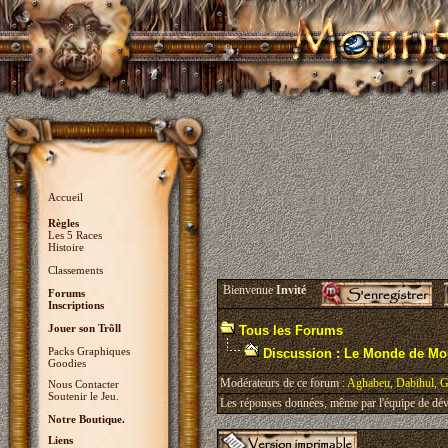
Accueil
Règles
Les 5 Races
Histoire
Classements
Bienvenue
Invité
Forums
Inscriptions
Jouer son Trõll
Tous les Forums
Packs Graphiques
Discussion : Le Monde de Mo
Goodies
Modérateurs de ce forum :
Aghabeu
,
Dabihul
,
G
Nous Contacter
Soutenir le Jeu.
Les réponses données, même par l'équipe de déve
Notre Boutique.
Liens