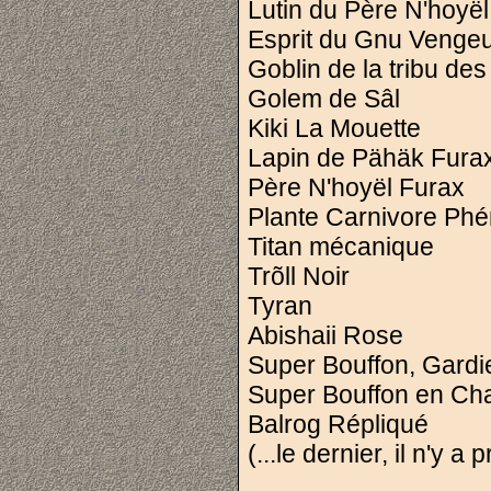
Lutin du Père N'hoyël
Esprit du Gnu Venge
Goblin de la tribu de
Golem de Sâl
Kiki La Mouette
Lapin de Pähäk Fura
Père N'hoyël Furax
Plante Carnivore Ph
Titan mécanique
Trõll Noir
Tyran
Abishaii Rose
Super Bouffon, Gardi
Super Bouffon en Ch
Balrog Répliqué
(...le dernier, il n'y