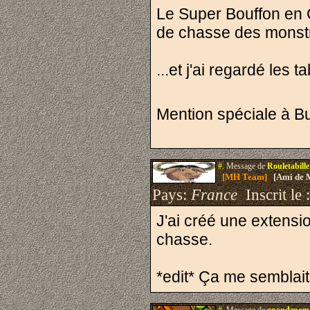
Le Super Bouffon en C
de chasse des monstre
...et j'ai regardé le
Mention spéciale à Bu
#.
Message de
Rouletabille
[MH Team]
[Ami de 
Pays:
France
Inscrit le 
J'ai créé une extensio
chasse.
*edit* Ça me semblait é