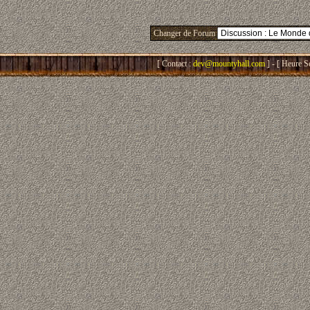
Changer de Forum
[ Contact :
dev@mountyhall.com
] - [ Heure S