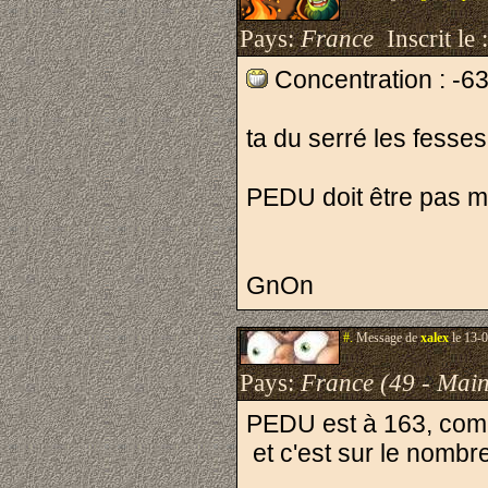
Pays:
France
Inscrit le 
Concentration : -
ta du serré les fesses
PEDU doit être pas mal
GnOn
#.
Message de
xalex
le 13-0
Pays:
France (49 - Main
PEDU est à 163, com
et c'est sur le nombre