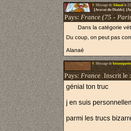
#.
Message de
Alanaé
le 22
[Avocat du Diable] [A
Pays:
France (75 - Pari
Dans la catégorie vété
Du coup, on peut pas comp
Alanaé
#.
Message de
bistouquett
Pays:
France
Inscrit le 
génial ton truc
j en suis personnell
parmi les trucs bizarre