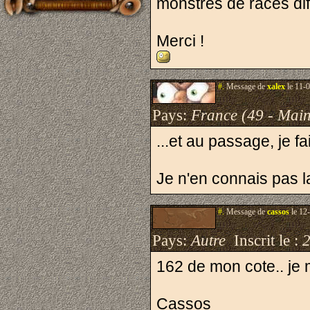
monstres de races dif
Merci !
#.
Message de
xalex
le 11-0
Pays:
France (49 - Main
...et au passage, je 
Je n'en connais pas l
#.
Message de
cassos
le 12
Pays:
Autre
Inscrit le :
162 de mon cote.. je
Cassos