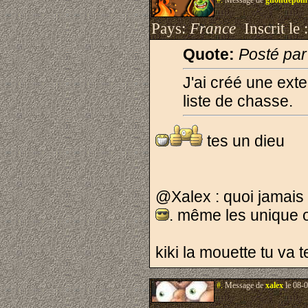
#.
Message de
gnondepom
Pays:
France
Inscrit le 
Quote:
Posté par
J'ai créé une ext
liste de chasse.
tes un dieu
@Xalex : quoi jamais
. même les unique 
kiki la mouette tu va 
#.
Message de
xalex
le 08-0