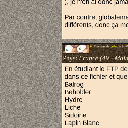
), je n'en ai donc jam
Par contre, globaleme
différents, donc ça m
#.
Message de
xalex
le 16-0
Pays:
France (49 - Main
En étudiant le FTP de
dans ce fichier et que
Balrog
Beholder
Hydre
Liche
Sidoine
Lapin Blanc