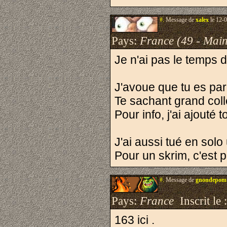
#.
Message de
xalex
le 12-0
Pays:
France (49 - Main
Je n'ai pas le temps d
J'avoue que tu es parm
Te sachant grand coll
Pour info, j'ai ajouté
J'ai aussi tué en solo
Pour un skrim, c'est p
#.
Message de
gnondepom
Pays:
France
Inscrit le 
163 ici .