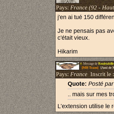
Pays:
France (92 - Haut
j'en ai tué 150 différ
Je ne pensais pas avo
c'était vieux.
Hikarim
#.
Message de
Rouletabille
[MH Team]
[Ami de 
Pays:
France
Inscrit le 
Quote:
Posté par
.. mais sur mes tr
L’extension utilise le