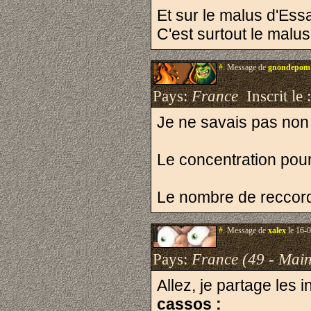
Et sur le malus d'Essa
C'est surtout le malus 
#.
Message de
gnondepom
Pays:
France
Inscrit le 
Je ne savais pas non 
Le concentration pour
Le nombre de reccord 
#.
Message de
xalex
le 16-0
Pays:
France (49 - Main
Allez, je partage les 
cassos :