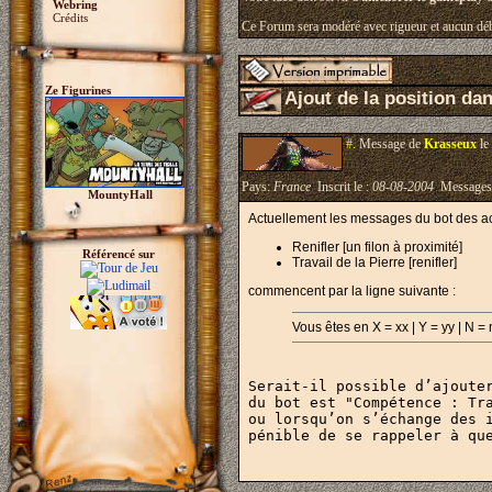
Webring
Crédits
Ce Forum sera modéré avec rigueur et aucun déb
Ze Figurines
Ajout de la position da
#.
Message de
Krasseux
le
Pays:
France
Inscrit le :
08-08-2004
Messages
MountyHall
Actuellement les messages du bot des ac
Renifler [un filon à proximité]
Référencé sur
Travail de la Pierre [renifler]
commencent par la ligne suivante :
Vous êtes en X = xx | Y = yy | N =
Serait-il possible d’ajoute
du bot est "Compétence : Tr
ou lorsqu’on s’échange des 
pénible de se rappeler à qu