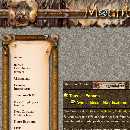
Accueil
Règles
Les 5 Races
Histoire
Classements
Bienvenue
Invité
Forums
Inscriptions
Jouer son Trõll
Tous les Forums
Packs Graphiques
Avis et Idées : Modifications
Goodies
Modérateurs de ce forum :
Aghabeu
,
Dabihul
,
G
Nous Contacter
Soutenir le Jeu.
Si vous avez une idée, n'hésitez pas à en faire p
avis des autres participants et donnez un maximu
Notre Boutique.
Liens
Votre idée doit servir à
améliorer le gameplay
d