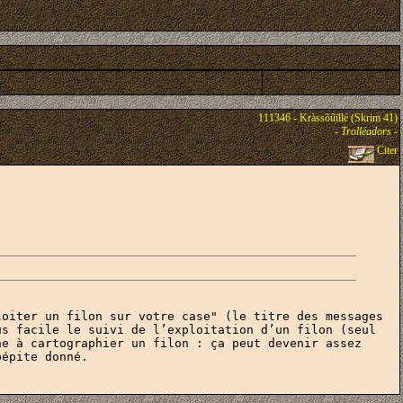
111346 - Kràssõûïllé (Skrim 41)
-
Trolléadors
-
Citer
oiter un filon sur votre case" (le titre des messages 
s facile le suivi de l’exploitation d’un filon (seul 
e à cartographier un filon : ça peut devenir assez 
pépite donné.