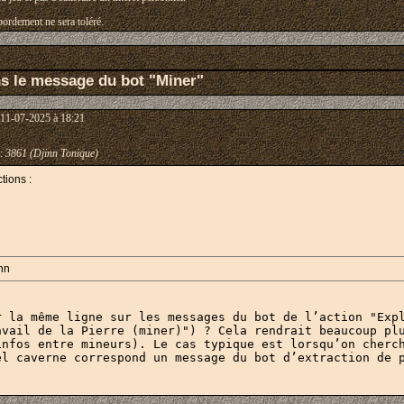
ordement ne sera toléré.
ns le message du bot "Miner"
 11-07-2025 à 18:21
:
3861 (Djinn Tonique)
tions :
 nn
r la même ligne sur les messages du bot de l’action "Expl
avail de la Pierre (miner)") ? Cela rendrait beaucoup plu
infos entre mineurs). Le cas typique est lorsqu’on cherch
el caverne correspond un message du bot d’extraction de 