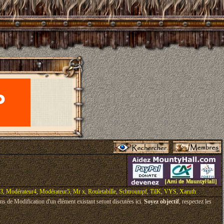
r3
,
Modérateur4
,
Modérateur5
,
Mr x
,
Rouletabille
,
Schtroumpf
,
TilK
,
VYS
,
Xaruth
ons de Modification d'un élément existant seront discutées ici.
Soyez objectif
, respectez les