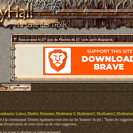
Nous sommes le
27° jour du Phoenix du 25° cycle après Ragnarok
rankausto
,
Loinvu
,
Madère
,
Mamoune
,
Modérateur 6
,
Modérateur1
,
Modérateur2
,
Modérateu
art à la communauté. Donnez également votre avis sur les 'features' du jeu.', 'Toutes les suggesti
m d'explications de votre choix ou de votre suggestion.
u jeu et pas à satisfaire un intéret personnel.