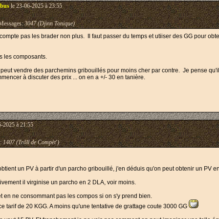
mbus
le 23-06-2025 à 23:55
essages:
3047 (Djinn Tonique)
compte pas les brader non plus. Il faut passer du temps et utiiser des GG pour obte
s les composants.
n peut vendre des parchemins gribouillés pour moins cher par contre. Je pense qu'
ncer à discuter des prix ... on en a +/- 30 en tanière.
6-2025 à 21:55
:
1407 (Trõll de Compèt')
tient un PV à partir d'un parcho gribouillé, j'en déduis qu'on peut obtenir un PV e
tivement il virginise un parcho en 2 DLA, voir moins.
t en ne consommant pas les compos si on s'y prend bien.
e tarif de 20 KGG. A moins qu'une tentative de grattage coute 3000 GG