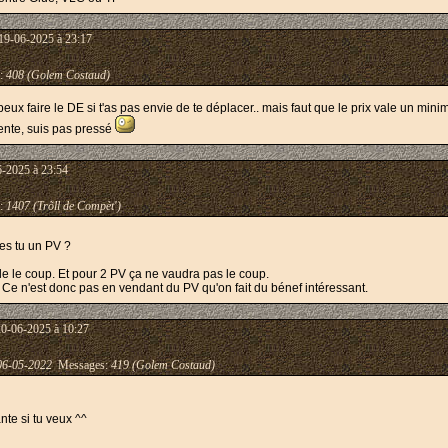
19-06-2025 à 23:17
:
408 (Golem Costaud)
peux faire le DE si t'as pas envie de te déplacer.. mais faut que le prix vale un min
ente, suis pas pressé
6-2025 à 23:54
:
1407 (Trõll de Compèt')
es tu un PV ?
lle le coup. Et pour 2 PV ça ne vaudra pas le coup.
. Ce n'est donc pas en vendant du PV qu'on fait du bénef intéressant.
20-06-2025 à 10:27
06-05-2022
Messages:
419 (Golem Costaud)
nte si tu veux ^^