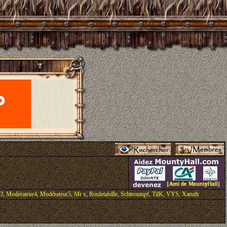
r3
,
Modérateur4
,
Modérateur5
,
Mr x
,
Rouletabille
,
Schtroumpf
,
TilK
,
VYS
,
Xaruth