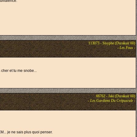
quivalence.
113073 - Sisyphe (Durakuir 60)
-
Les Fous
-
s cher et tu me snobe...
66762 - Jaki (Durakuir 60)
-
Les Gardiens Du Crépuscule
-
M... je ne sais plus quoi penser.