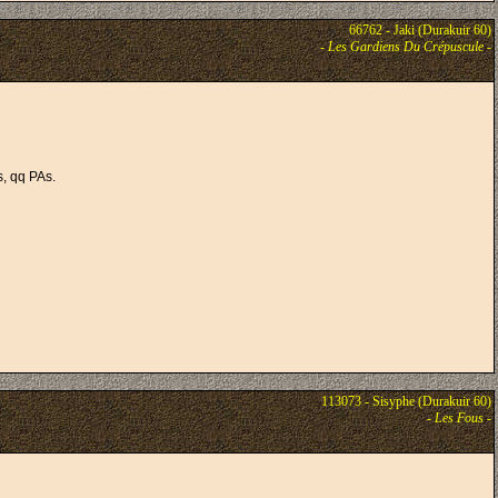
66762 - Jaki (Durakuir 60)
-
Les Gardiens Du Crépuscule
-
, qq PAs.
113073 - Sisyphe (Durakuir 60)
-
Les Fous
-