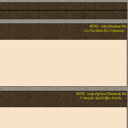
66762 - Jaki (Durakuir 60)
-
Les Gardiens Du Crépuscule
-
84339 - coup d'grizou (Tomawak 46)
-
L'Amicale Aux Griffes Acérées...
-