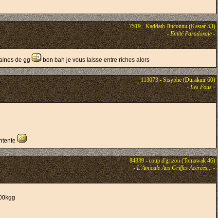
7519 - Kaddath l'inconnu (Kastar 53)
-
Entité Paradoxale
-
ntaines de gg
bon bah je vous laisse entre riches alors
113073 - Sisyphe (Durakuir 60)
-
Les Fous
-
entente
84339 - coup d'grizou (Tomawak 46)
-
L'Amicale Aux Griffes Acérées...
-
100kgg