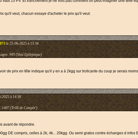
plo vaut 15 PV. Et franchement je ne vois pas comment on peut imaginer une telle é
x qu'il veut, chacun essaye d'acheter le prix qu'il veut.
3073
le 25-06-2025 à 13:34
ages:
949 (Shaï Epileptique)
voir de prix en tête indique qu'il y en a à 2kgg sur trollcante du coup je serais moin
6-2025 à 14:30
:
1407 (Trõll de Compèt')
ais avant de répondre.
00gg DE compris, celles à 2k, 4k... 20kgg. Ou semi gratos contre échanges d infos E