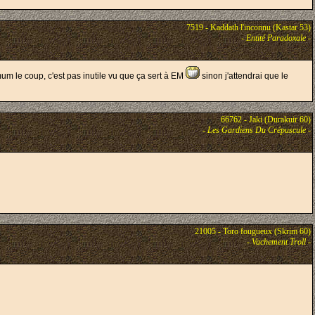
7519 - Kaddath l'inconnu (Kastar 53)
-
Entité Paradoxale
-
imum le coup, c'est pas inutile vu que ça sert à EM
sinon j'attendrai que le
66762 - Jaki (Durakuir 60)
-
Les Gardiens Du Crépuscule
-
21005 - Toro fougueux (Skrim 60)
-
Vachement Troll
-