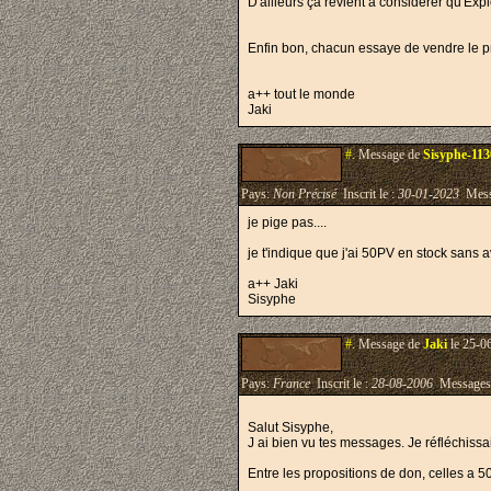
D'ailleurs ça revient à considérer qu'Ex
Enfin bon, chacun essaye de vendre le pri
a++ tout le monde
Jaki
#.
Message de
Sisyphe-11
Pays:
Non Précisé
Inscrit le :
30-01-2023
Mess
je pige pas....
je t'indique que j'ai 50PV en stock sans a
a++ Jaki
Sisyphe
#.
Message de
Jaki
le 25-0
Pays:
France
Inscrit le :
28-08-2006
Messages
Salut Sisyphe,
J ai bien vu tes messages. Je réfléchiss
Entre les propositions de don, celles a 5