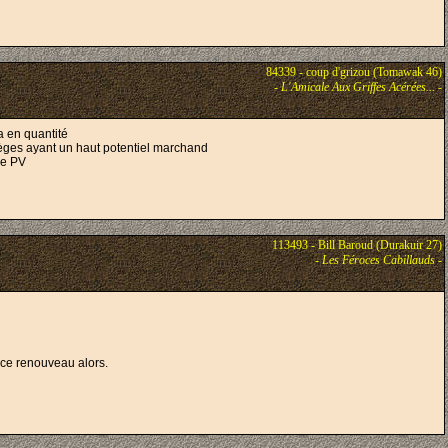
84339 - coup d'grizou (Tomawak 46)
-
L'Amicale Aux Griffes Acérées...
-
 a en quantité
rtilèges ayant un haut potentiel marchand
de PV
113493 - Bill Baroud (Durakuir 27)
-
Les Féroces Cabillauds
-
 ce renouveau alors.