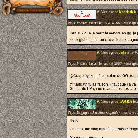
#.
Message de
Kaddath
le 
Pays:
France
Inscrit le :
30-05-2003
Messages
J'en ai 2 que je peux te vendre en gg, je 
stock global diminue et que le prix augm
#.
Message de
Jaki
le 19-0
Pays:
France
Inscrit le :
28-08-2006
Messages
@Coup d'grizou, à combien de GG estim
@Kaddath tu as raison. Il faut que ça vai
Gratter du PV ça ne revient pas très cher
#.
Message de
TAARA
le 
Pays:
Belgique (Bruxelles Capitale)
Inscrit le :
Hello
On en a une vingtaine à la génisse fringa
Meuuuuuuuuuuuuh