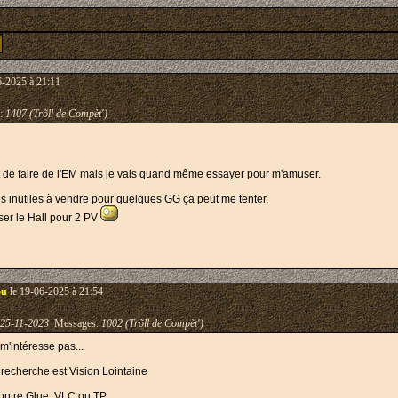
6-2025 à 21:11
:
1407 (Trõll de Compèt')
 de faire de l'EM mais je vais quand même essayer pour m'amuser.
s inutiles à vendre pour quelques GG ça peut me tenter.
rser le Hall pour 2 PV
ou
le 19-06-2025 à 21:54
25-11-2023
Messages:
1002 (Trõll de Compèt')
m'intéresse pas...
e recherche est Vision Lointaine
contre Glue, VLC ou TP