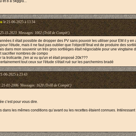
u et 8 à 5kgg/u...
ou
le 21-06-2025 à 13:34
25-11-2023
Messages:
1002 (Trõll de Compèt')
nnées il était possible de dropper des PV sans pouvoir les utiliser pour EM il y en
 pour l'étude, mais il ne faut pas oublier que l'objectif final est de produire des so
, mais dans mon souvenir un très gros sortilèges était négociable pour une vingtaine 
g et sacrifier nombres de compo
ur la trollcante, j'en ai vu qu'un et était proposé 20k???
certainement tout ceux sur l'étude s'était rué sur les parchemins bradé
21-06-2025 à 23:43
 :
21-01-2006
Messages:
1620 (Trõll de Compèt')
ée c’est pour vous dire.
pas dans les mêmes conditions qu’avant ou les recettes étaient connues. Intéressant