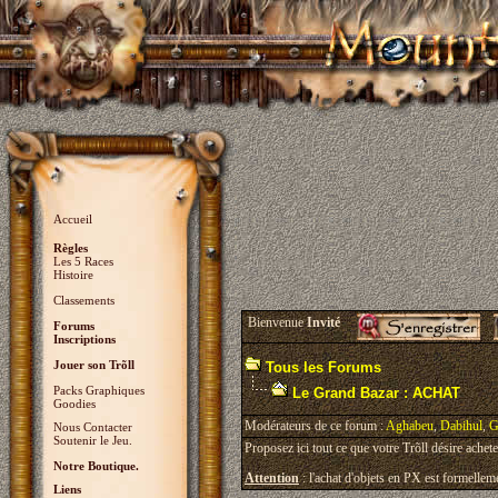
Accueil
Règles
Les 5 Races
Histoire
Classements
Bienvenue
Invité
Forums
Inscriptions
Jouer son Trõll
Tous les Forums
Packs Graphiques
Le Grand Bazar : ACHAT
Goodies
Modérateurs de ce forum :
Aghabeu
,
Dabihul
,
G
Nous Contacter
Soutenir le Jeu.
Proposez ici tout ce que votre Trõll désire achete
Notre Boutique.
Attention
: l'achat d'objets en PX est formelleme
Liens