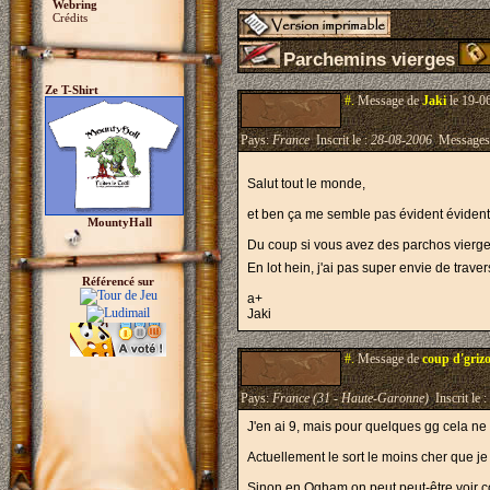
Webring
Crédits
Parchemins vierges
Ze T-Shirt
#.
Message de
Jaki
le 19-0
Pays:
France
Inscrit le :
28-08-2006
Messages
Salut tout le monde,
et ben ça me semble pas évident évident
MountyHall
Du coup si vous avez des parchos vierge
En lot hein, j'ai pas super envie de trave
Référencé sur
a+
Jaki
#.
Message de
coup d'griz
Pays:
France (31 - Haute-Garonne)
Inscrit le :
J'en ai 9, mais pour quelques gg cela ne 
Actuellement le sort le moins cher que j
Sinon en Ogham on peut peut-être voir 