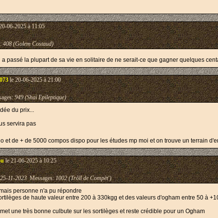
20-06-2025 à 11:05
:
408 (Golem Costaud)
i a passé la plupart de sa vie en solitaire de ne serait-ce que gagner quelques ce
3073
le 20-06-2025 à 21:00
ages:
949 (Shaï Epileptique)
dée du prix...
us servira pas
cho et de + de 5000 compos dispo pour les études mp moi et on trouve un terrain d'
ou
le 21-06-2025 à 10:25
25-11-2023
Messages:
1002 (Trõll de Compèt')
n mais personne n'a pu répondre
ortilèges de haute valeur entre 200 à 330kgg et des valeurs d'ogham entre 50 à +
ermet une très bonne culbute sur les sortilèges et reste crédible pour un Ogham