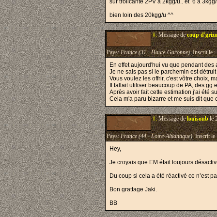
sur trollcante 2PV à 2kgg/u.. et 6 à 3kgg/
bien loin des 20kgg/u ^^
#.
Message de
coup d'griz
Pays:
France (31 - Haute-Garonne)
Inscrit le :
En effet aujourd'hui vu que pendant des a
Je ne sais pas si le parchemin est détruit
Vous voulez les offrir, c'est vôtre choix
Il fallait utiliser beaucoup de PA, des g
Après avoir fait cette estimation j'ai été s
Cela m'a paru bizarre et me suis dit que 
#.
Message de
louisonb
le 
Pays:
France (44 - Loire-Altlantique)
Inscrit le
Hey,
Je croyais que EM était toujours désactiv
Du coup si cela a été réactivé ce n’est 
Bon grattage Jaki.
BB