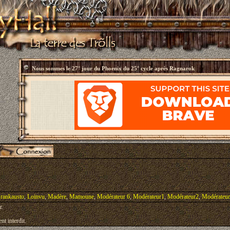
Nous sommes le
27° jour du Phoenix du 25° cycle après Ragnarok
rankausto
,
Loinvu
,
Madère
,
Mamoune
,
Modérateur 6
,
Modérateur1
,
Modérateur2
,
Modérateu
r.
nt interdit.