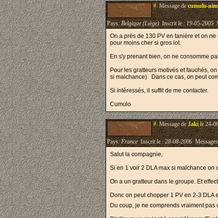
#.
Message de
cumulo-ni
Pays:
Belgique (Liège)
Inscrit le :
19-05-2005
M
On a près de 130 PV en tanière et on ne 
pour moins cher si gros lot.
En s'y prenant bien, on ne consomme pa
Pour les gratteurs motivés et fauchés, o
si malchance). Dans ce cas, on peut comme
Si intéressés, il suffit de me contacter.
Cumulo
#.
Message de
Jaki
le 24-0
Pays:
France
Inscrit le :
28-08-2006
Messages
Salut la compagnie,
Si en 1 voir 2 DLA max si malchance on ob
On a un gratteur dans le groupe. Et effec
Donc on peut chopper 1 PV en 2-3 DLA e
Du coup, je ne comprends vraiment pas c