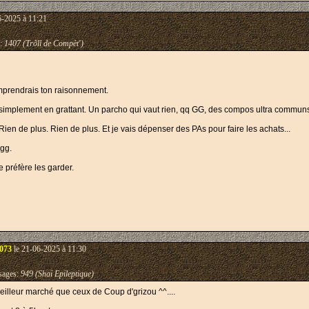
6-2025 à 11:21
:
1407 (Trõll de Compèt')
comprendrais ton raisonnement.
simplement en grattant. Un parcho qui vaut rien, qq GG, des compos ultra communs
en de plus. Rien de plus. Et je vais dépenser des PAs pour faire les achats...
 gg.
e préfère les garder.
3073
le 21-06-2025 à 11:30
ages:
949 (Shaï Epileptique)
illeur marché que ceux de Coup d'grizou ^^....