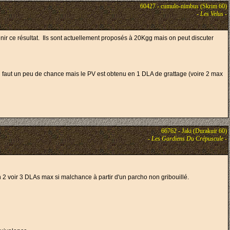
60427 - cumulo-nimbus (Skrim 60)
-
Les Velus
-
nir ce résultat. Ils sont actuellement proposés à 20Kgg mais on peut discuter
il faut un peu de chance mais le PV est obtenu en 1 DLA de grattage (voire 2 max
66762 - Jaki (Durakuir 60)
-
Les Gardiens Du Crépuscule
-
n 2 voir 3 DLAs max si malchance à partir d'un parcho non gribouillé.