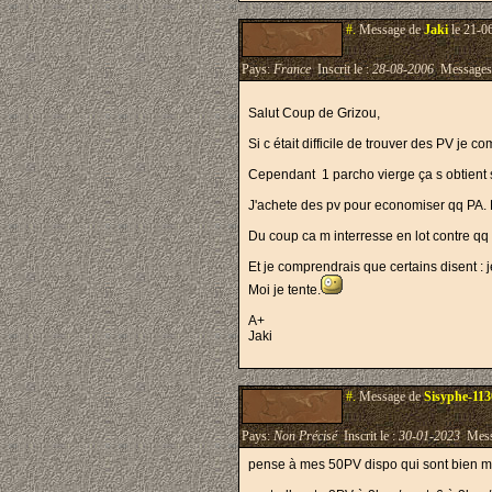
#.
Message de
Jaki
le 21-0
Pays:
France
Inscrit le :
28-08-2006
Messages
Salut Coup de Grizou,
Si c était difficile de trouver des PV je 
Cependant 1 parcho vierge ça s obtient 
J'achete des pv pour economiser qq PA. Ri
Du coup ca m interresse en lot contre qq
Et je comprendrais que certains disent : j
Moi je tente.
A+
Jaki
#.
Message de
Sisyphe-11
Pays:
Non Précisé
Inscrit le :
30-01-2023
Mess
pense à mes 50PV dispo qui sont bien me