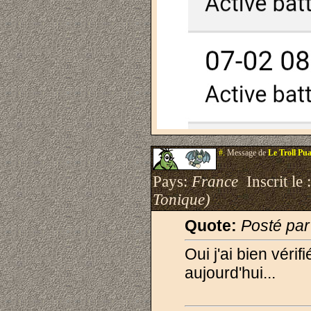
#.
Message de
Le Troll Pu
Pays:
France
Inscrit le 
Tonique)
Quote:
Posté pa
Oui j'ai bien véri
aujourd'hui...