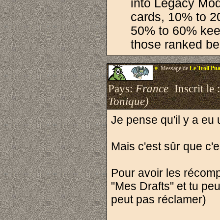
into Legacy Mod
cards, 10% to 
50% to 60% keep
those ranked bel
#.
Message de
Le Troll Pu
Pays:
France
Inscrit le 
Tonique)
Je pense qu'il y a eu 
Mais c'est sûr que c'e
Pour avoir les récomp
"Mes Drafts" et tu peu
peut pas réclamer)