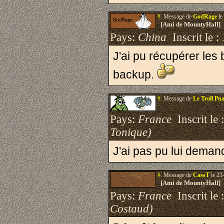
#.
Message de
GodRage
le
[Ami de MountyHall]
Pays:
China
Inscrit le :
J'ai pu récupérer les 
backup.
#.
Message de
Le Troll Pu
Pays:
France
Inscrit le 
Tonique)
J'ai pas pu lui deman
#.
Message de
CassT
le 23
[Ami de MountyHall]
Pays:
France
Inscrit le 
Costaud)