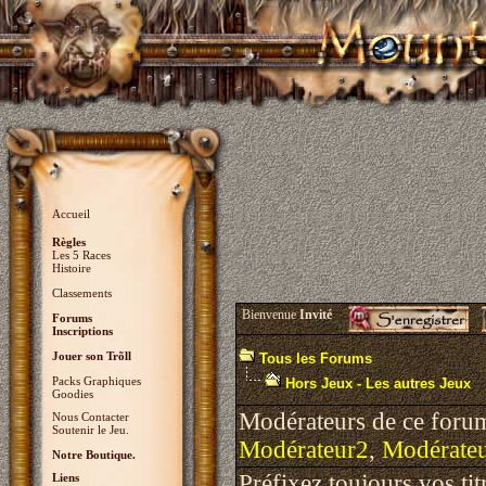
Accueil
Règles
Les 5 Races
Histoire
Classements
Bienvenue
Invité
Forums
Inscriptions
Jouer son Trõll
Tous les Forums
Packs Graphiques
Hors Jeux - Les autres Jeux
Goodies
Modérateurs de ce foru
Nous Contacter
Soutenir le Jeu.
Modérateur2
,
Modérate
Notre Boutique.
Préfixez toujours vos ti
Liens