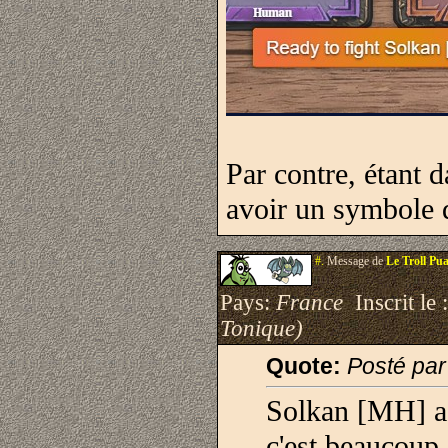
Par contre, étant d
avoir un symbole q
#.
Message de
Le Troll Pu
Pays:
France
Inscrit le 
Tonique)
Quote:
Posté pa
Solkan [MH] a u
c'est beaucoup