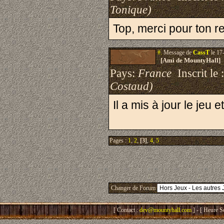
Tonique)
Top, merci pour ton re
#.
Message de
CassT
le 17
[Ami de MountyHall]
Pays:
France
Inscrit le 
Costaud)
Il a mis à jour le jeu 
Pages :
1
,
2
,
[3]
,
4
,
5
Changer de Forum
[ Contact :
dev@mountyhall.com
] - [ Heure S