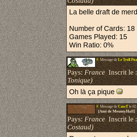
Costaud)
La belle draft de merd
Number of Cards: 18
Games Played: 15
Win Ratio: 0%
#.
Message de
Le Troll Pu
Pays:
France
Inscrit le 
Tonique)
Oh là ça pique
#.
Message de
CassT
le 02
[Ami de MountyHall]
Pays:
France
Inscrit le 
Costaud)