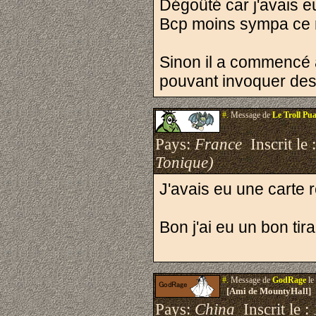
Dégoûté car j'avais eu
Bcp moins sympa ce 
Sinon il a commencé 
pouvant invoquer des 
#.
Message de
Le Troll Pu
Pays:
France
Inscrit le 
Tonique)
J'avais eu une carte
Bon j'ai eu un bon ti
#.
Message de
GodRage
le
[Ami de MountyHall]
Pays:
China
Inscrit le :