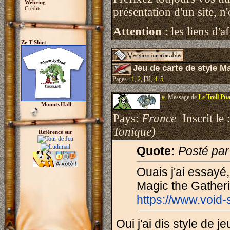
Webring
Crédits
présentation d'un site, 
Attention
: les liens d'a
Ze T-Shirt
Jeu de carte de style M
Pages :
1
,
2
,
[3]
,
4
,
5
#.
Message de
Le Troll Pu
MountyHall
Pays:
France
Inscrit le 
Tonique)
Référencé sur
Quote:
Posté pa
Ouais j'ai essayé
Magic the Gatheri
https://www.void
Oui j'ai dis style de