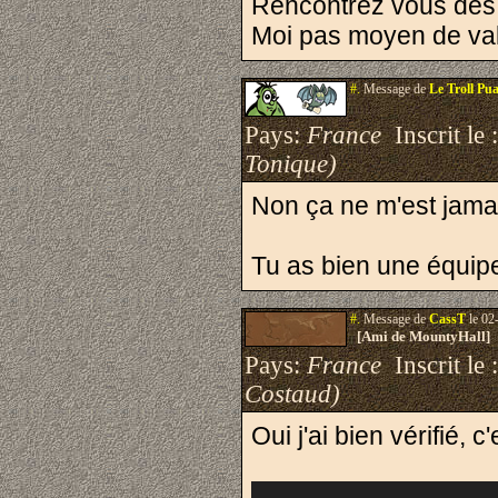
Rencontrez vous des 
Moi pas moyen de val
#.
Message de
Le Troll Pu
Pays:
France
Inscrit le 
Tonique)
Non ça ne m'est jamai
Tu as bien une équip
#.
Message de
CassT
le 02
[Ami de MountyHall]
Pays:
France
Inscrit le 
Costaud)
Oui j'ai bien vérifié,