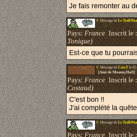
Je fais remonter au 
#.
Message de
Le Troll Pu
Pays:
France
Inscrit le 
Tonique)
Est-ce que tu pourrais
#.
Message de
CassT
le 02
[Ami de MountyHall]
Pays:
France
Inscrit le 
Costaud)
C'est bon !!
J'ai complété la quê
#.
Message de
Le Troll Pu
Pays:
France
Inscrit le 