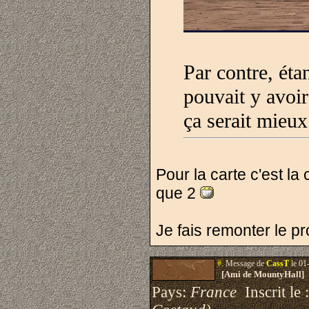
Par contre, étan
pouvait y avoir
ça serait mieu
Pour la carte c'est la
que 2
Je fais remonter le p
#.
Message de
CassT
le 01
[Ami de MountyHall]
Pays:
France
Inscrit le 