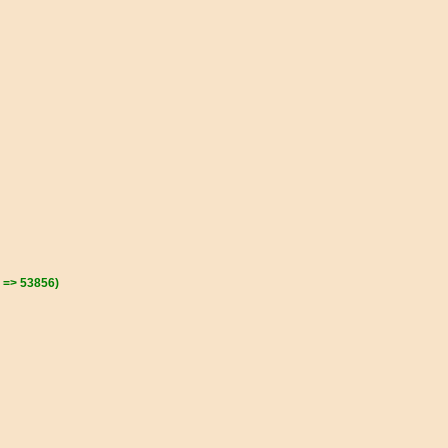
m =>
53856)