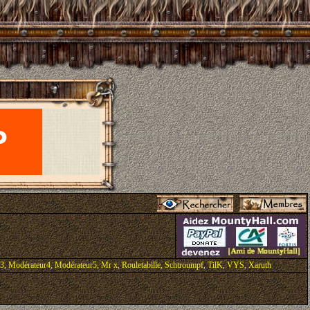
r3
,
Modérateur4
,
Modérateur5
,
Mr x
,
Rouletabille
,
Schtroumpf
,
TilK
,
VYS
,
Xaruth