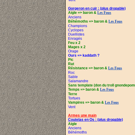
Vent
Gorgeron en cuir :
(plus dropable)
Aigle =>
baron &
Les Fous
Anciens
Béhémoths =>
baron &
Les Fous
Champions
Cyclopes
Duellistes
Enragés
Feu x 2
Mages x 2
Orage
Ours
=> kaddath ?
Pic
Rat
Résistance =>
baron &
Les Fous
Roc
Sable
Salamandre
Sans template
(don du troll gnondepo
Temps =>
baron &
Les Fous
Terre
Tortues
Vampires =>
baron &
Les Fous
Vent
Armes une main
Coutelas en Os :
(plus dropable)
Aigle
Anciens
Béhémoths