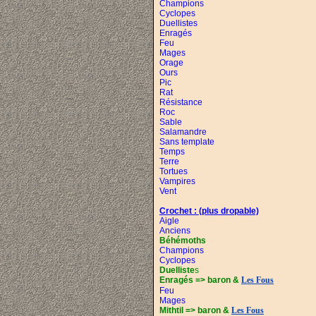
Champions
Cyclopes
Duellistes
Enragés
Feu
Mages
Orage
Ours
Pic
Rat
Résistance
Roc
Sable
Salamandre
Sans template
Temps
Terre
Tortues
Vampires
Vent
Crochet :
(plus dropable)
Aigle
Anciens
Béhémoths
Champions
Cyclopes
Duelliste
s
Enragés =>
baron &
Les Fous
Feu
Mages
Mithtil =>
baron &
Les Fous