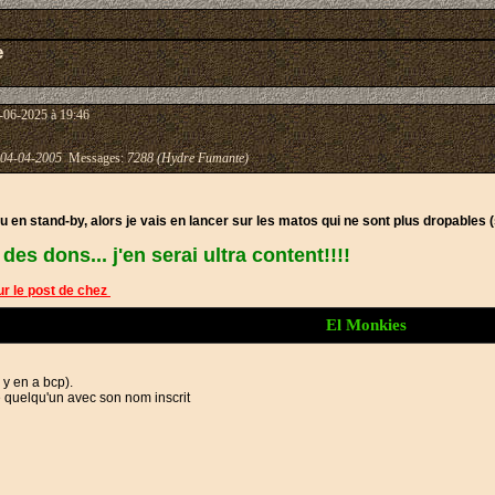
e
-06-2025 à 19:46
04-04-2005
Messages:
7288 (Hydre Fumante)
 stand-by, alors je vais en lancer sur les matos qui ne sont plus dropables (si j
es dons... j'en serai ultra content!!!!
sur le post de chez
El Monkies
 y en a bcp).
e quelqu'un avec son nom inscrit