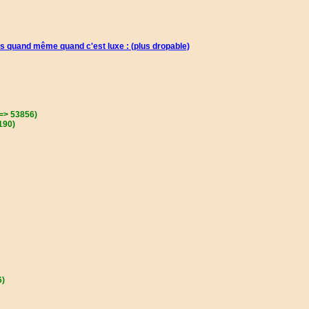
nds quand même quand c'est luxe :
(plus dropable)
 =>
53856)
190)
6)