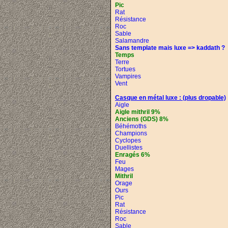
Pic
Rat
Résistance
Roc
Sable
Salamandre
Sans template mais luxe => kaddath ?
Temps
Terre
Tortues
Vampires
Vent
Casque en métal luxe :
(plus dropable)
Aigle
Aigle mithril 9%
Anciens (GDS) 8%
Béhémoths
Champions
Cyclopes
Duellistes
Enragés 6%
Feu
Mages
Mithril
Orage
Ours
Pic
Rat
Résistance
Roc
Sable