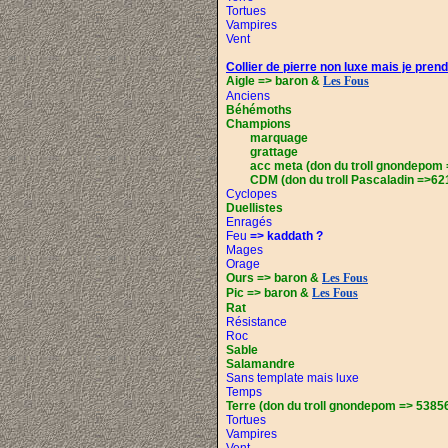
Tortues
Vampires
Vent
Collier de pierre non luxe mais je pre
Aigle =>
baron &
Les Fous
Anciens
Béhémoths
Champions
marquage
grattage
acc meta
(don du troll gnondepom
CDM (don du troll Pascaladin =>
62
Cyclopes
Duellistes
Enragés
Feu
=> kaddath ?
Mages
Orage
Ours =>
baron &
Les Fous
Pic =>
baron &
Les Fous
Rat
Résistance
Roc
Sable
Salamandre
Sans template mais luxe
Temps
Terre
(don du troll gnondepom =>
5385
Tortues
Vampires