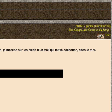
58169 - guntar (Durakuir 60)
-
Des Coups, des Crocs et du Sang
-
Citer
e marche sur les pieds d'un troll qui fait la collection, dites le moi.