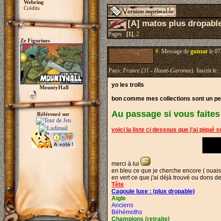
Webring
Crédits
[A] matos plus dropabl
Pages :
[1]
,
2
Ze Figurines
#.
Message de
guntar
le 07
Pays:
France (31 - Haute-Garonne)
Inscrit le :
yo les trolls
MountyHall
bon comme mes collections sont un peu en
Au passage si vous faites d
Référencé sur
voici la liste ci dessous que j'ai piqué 
merci à lui
en bleu ce que je cherche encore ( ouais
en vert ce que j'ai déjà trouvé ou dons d
Tête
Cagoule luxe :
(plus dropable)
Aigle
Anciens
Béhémoths
Champions (retraite)