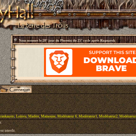
Nous sommes le
28° jour du Phoenix du 25° cycle après Ragnarok
rankausto
,
Loinvu
,
Madère
,
Mamoune
,
Modérateur 6
,
Modérateur1
,
Modérateur2
,
Modérateu
r.
nt interdit.