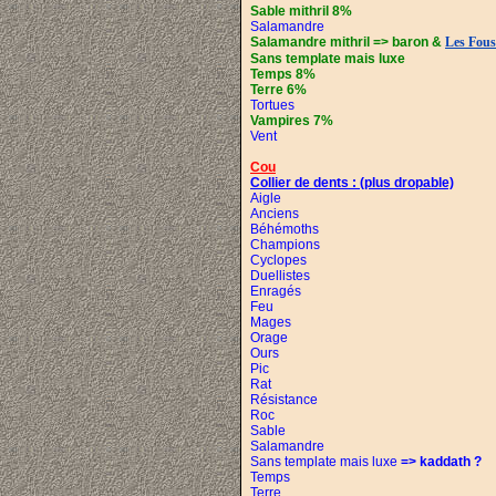
Sable mithril 8%
Salamandre
Salamandre mithril => baron &
Les Fous
Sans template mais luxe
Temps 8%
Terre 6%
Tortues
Vampires 7%
Vent
Cou
Collier de dents :
(plus dropable)
Aigle
Anciens
Béhémoths
Champions
Cyclopes
Duellistes
Enragés
Feu
Mages
Orage
Ours
Pic
Rat
Résistance
Roc
Sable
Salamandre
Sans template mais luxe
=> kaddath ?
Temps
Terre