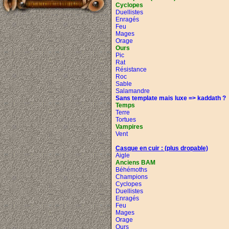
Cyclopes
Duellistes
Enragés
Feu
Mages
Orage
Ours
Pic
Rat
Résistance
Roc
Sable
Salamandre
Sans template mais luxe => kaddath ?
Temps
Terre
Tortues
Vampires
Vent
Casque en cuir :
(plus dropable)
Aigle
Anciens BAM
Béhémoths
Champions
Cyclopes
Duellistes
Enragés
Feu
Mages
Orage
Ours