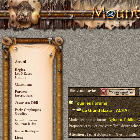
Accueil
Règles
Les 5 Races
Histoire
Classements
Bienvenue
Invité
Forums
Inscriptions
Jouer son Trõll
Tous les Forums
Packs Graphiques
Le Grand Bazar : ACHAT
Goodies
Modérateurs de ce forum :
Aghabeu
,
Dabihul
,
G
Nous Contacter
Soutenir le Jeu.
Proposez ici tout ce que votre Trõll désire achete
Notre Boutique.
Attention
: l'achat d'objets en PX est formelleme
Liens