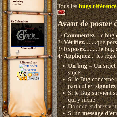
Webring
Crédits
Tous les
bugs référencé
Avant de poster 
Ze Calendrier
1/
Commentez
...le bug
2/
Vérifiez
........que pe
3/
Exposez
.........le b
MountyHall
4/
Appliquez
... les règl
Référencé sur
Un bug = Un sujet 
sujets.
Si le Bug concerne u
particulier,
signale
Si le Bug survient 
qui y mène
Donnez et datez votr
Si un
message d'er