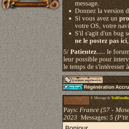
message.
Donnez la version d
Si vous avez un
pro
votre OS, votre navi
S'il s'agit d'un bug 
ne le postez pas ici
5/
Patientez
..... le for
leur possible pour interv
le temps de s'intéresser 
Régénération Accrue
#.
Message de
TrollSnotli
Pays:
France (57 - Mose
2023
Messages:
5 (P'ti
Bonjour,