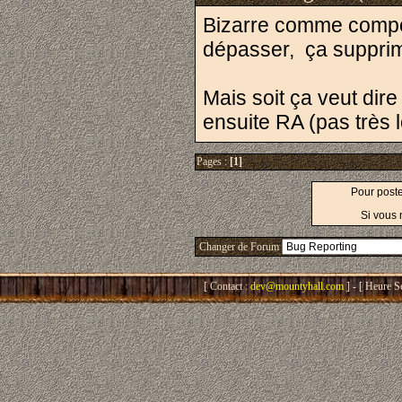
Bizarre comme compor
dépasser, ça supprim
Mais soit ça veut dire
ensuite RA (pas très 
Pages :
[1]
Pour post
Si vous 
Changer de Forum
[ Contact :
dev@mountyhall.com
] - [ Heure S