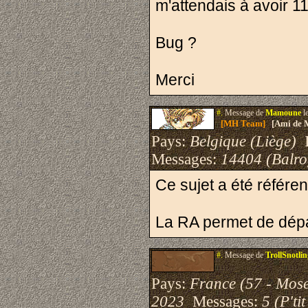
m'attendais à avoir 
Bug ?
Merci
#.
Message de
Mamoune
l
[MH Team]
[Ami de 
Pays:
Belgique (Liège)
I
Messages:
14404 (Balro
Ce sujet a été référe
La RA permet de dépa
#.
Message de
TrollSnotli
Pays:
France (57 - Mose
2023
Messages:
5 (P'ti