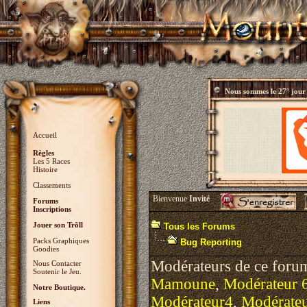
Nous sommes le
27° jour
Accueil
Règles
Les 5 Races
Histoire
Classements
Bienvenue
Invité
Forums
Inscriptions
Jouer son Trõll
Tous les Forums
Packs Graphiques
Bug Reporting
Goodies
Modérateurs de ce foru
Nous Contacter
Soutenir le Jeu.
Mamoune
,
Modérateur 
Notre Boutique.
Modérateur4
,
Modérate
Liens