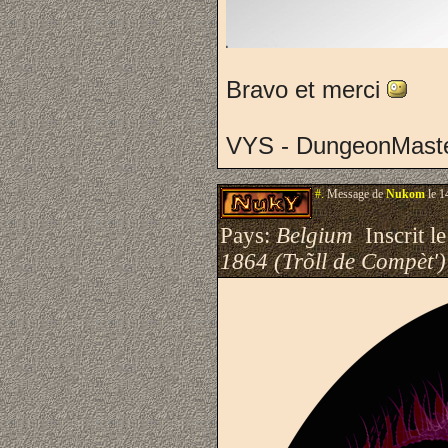
Bravo et merci
VYS - DungeonMast
#.
Message de
Nukom
le 1
Pays:
Belgium
Inscrit le
1864 (Trõll de Compèt')