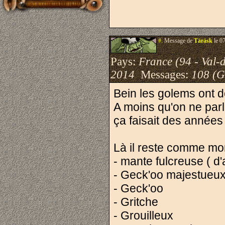
#.
Message de
Täräsk
le 0
Pays:
France (94 - Val-
2014
Messages:
108 (G
Bein les golems ont dé
A moins qu'on ne par
ça faisait des années
Là il reste comme mon
- mante fulcreuse ( d'
- Geck'oo majestueu
- Geck'oo
- Gritche
- Grouilleux