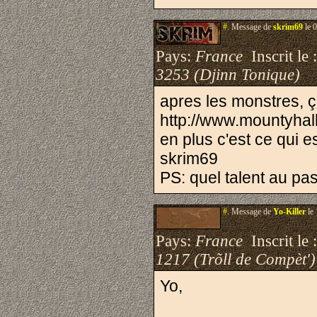
#.
Message de
skrim69
le 
Pays:
France
Inscrit le 
3253 (Djinn Tonique)
apres les monstres, ç
http://www.mountyha
en plus c'est ce qui e
skrim69
PS: quel talent au pa
#.
Message de
Yo-Killer
le 
Pays:
France
Inscrit le 
1217 (Trõll de Compèt')
Yo,