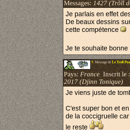
Messages:
1427 (Trõll 
Je parlais en effet de
De beaux dessins sur c
cette compétence
Je te souhaite bonne i
#.
Message de
Le Troll Pu
Pays:
France
Inscrit le 
2017 (Djinn Tonique)
Je viens juste de tomb
C'est super bon et en
de la coccigruelle ca
le reste