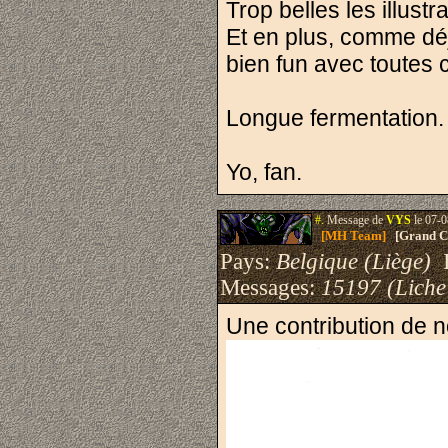
Trop belles les illustr
Et en plus, comme déjà
bien fun avec toutes 
Longue fermentation.
Yo, fan.
#.
Message de
VYS
le 07-0
[MH Team]
[Grand Cr
Pays:
Belgique (Liège)
I
Messages:
15197 (Liche
Une contribution de 