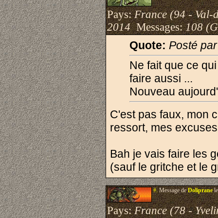
Pays:
France (94 - Val-
2014
Messages:
108 (G
Quote:
Posté pa
Ne fait que ce qui 
faire aussi ...
Nouveau aujourd'h
C'est pas faux, mon cô
ressort, mes excuses
Bah je vais faire les 
(sauf le gritche et le g
#.
Message de
Doliprane
le
Pays:
France (78 - Yveli