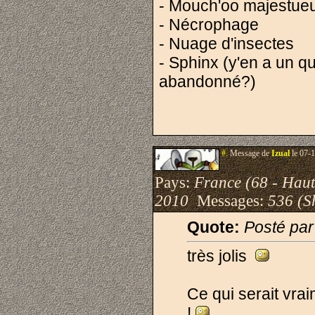
- Mouch'oo majestue
- Nécrophage
- Nuage d'insectes
- Sphinx (y'en a un q
abandonné?)
#.
Message de
Izual
le 07-1
Pays:
France (68 - Haut
2010
Messages:
536 (S
Quote:
Posté par
très jolis
Ce qui serait vra
!