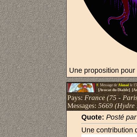
Une proposition pour u
#.
Message de
Alanaé
le 15
[Avocat du Diable] [A
Pays:
France (75 - Pari
Messages:
5669 (Hydre
Quote:
Posté pa
Une contribution