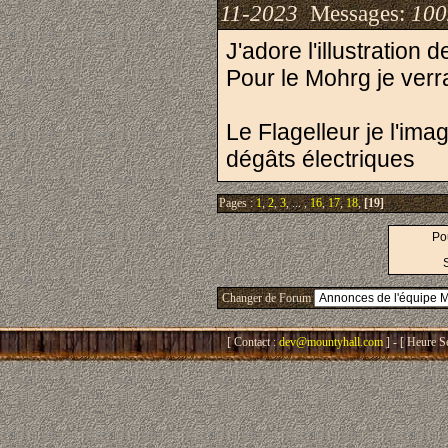
11-2023
Messages:
100
J'adore l'illustration 
Pour le Mohrg je verra
Le Flagelleur je l'im
dégâts électriques
Pages :
1
,
2
,
3
, ... ,
16
,
17
,
18
,
[19]
Po
Changer de Forum
[ Contact :
dev@mountyhall.com
] - [ Heure S