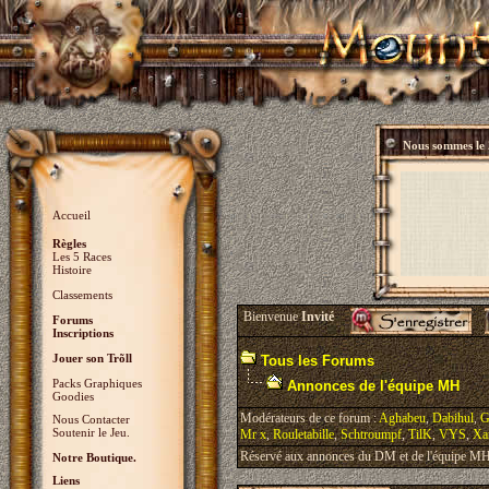
Nous sommes le
Accueil
Règles
Les 5 Races
Histoire
Classements
Bienvenue
Invité
Forums
Inscriptions
Jouer son Trõll
Tous les Forums
Packs Graphiques
Annonces de l'équipe MH
Goodies
Modérateurs de ce forum :
Aghabeu
,
Dabihul
,
G
Nous Contacter
Soutenir le Jeu.
Mr x
,
Rouletabille
,
Schtroumpf
,
TilK
,
VYS
,
Xa
Réservé aux annonces du DM et de l'équipe MH, 
Notre Boutique.
Liens