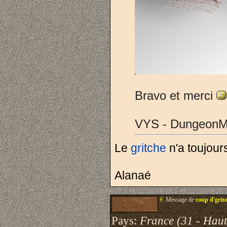
Bravo et merci
VYS - DungeonM
Le
gritche
n'a toujours
Alanaé
#.
Message de
coup d'griz
Pays:
France (31 - Hau