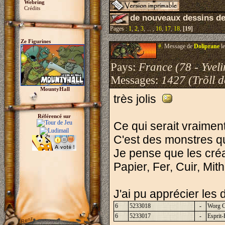
Webring
Crédits
de nouveaux dessins d
Pages :
1
,
2
,
3
, ... ,
16
,
17
,
18
,
[19]
Ze Figurines
#.
Message de
Doliprane
le
Pays:
France (78 - Yveli
Messages:
1427 (Trõll 
MountyHall
très jolis
Référencé sur
Ce qui serait vraimen
C'est des monstres qu
Je pense que les cré
Papier, Fer, Cuir, Mith
J'ai pu apprécier les
6
5233018
-
Worg C
6
5233017
-
Esprit-