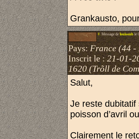
Grankausto, pour
#.
Message de
louisonb
le 
Pays:
France (44 - 
Inscrit le :
21-01-2
1620 (Trõll de Com
Salut,
Je reste dubitatif
poisson d’avril o
Clairement le ret