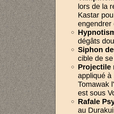
lors de la r
Kastar pou
engendrer 
Hypnotis
dégâts doub
Siphon d
cible de se 
Projectil
appliqué à 
Tomawak l'a
est sous V
Rafale Ps
au Durakui