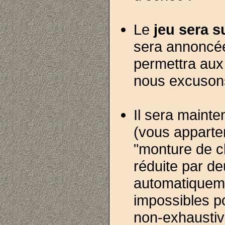
Le
jeu sera 
sera annoncée
permettra aux 
nous excusons
Il sera maint
(vous apparten
"monture de c
réduite par d
automatiqueme
impossibles pou
non-exhaustiv