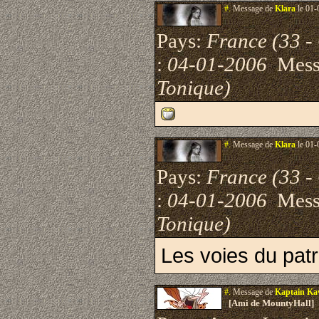
#.
Message de
Klara
le 01-
Pays:
France (33 -
:
04-01-2006
Mess
Tonique)
#.
Message de
Klara
le 01-
Pays:
France (33 -
:
04-01-2006
Mess
Tonique)
Les voies du patr
#.
Message de
Kaptain Ka
[Ami de MountyHall]