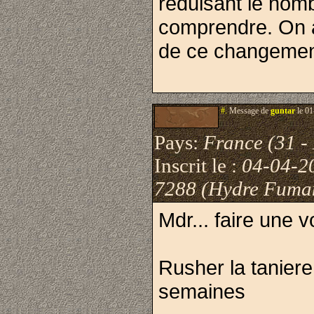
reduisant le nomb
comprendre. On à
de ce changement
#.
Message de
guntar
le 01
Pays:
France (31 -
Inscrit le :
04-04-2
7288 (Hydre Fuma
Mdr... faire une v
Rusher la taniere
semaines