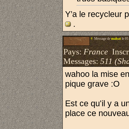
Y’a le recycleur 
.
#.
Message de
malsat
le 01
Pays:
France
Inscri
Messages:
511 (Sha
wahoo la mise en 
pique grave :O
Est ce qu'il y a u
place ce nouveau