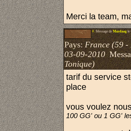
Merci la team, ma
#.
Message de
Mardaag
le
Pays:
France (59 -
03-09-2010
Messa
Tonique)
tarif du service s
place
vous voulez nou
100 GG' ou 1 GG' le