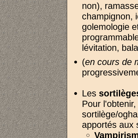
non), ramasser
champignon, id
golemologie e
programmables
lévitation, bal
(
en cours de 
progressivemen
Les
sortilège
Pour l'obtenir
sortilège/ogha
apportés aux s
Vampiris