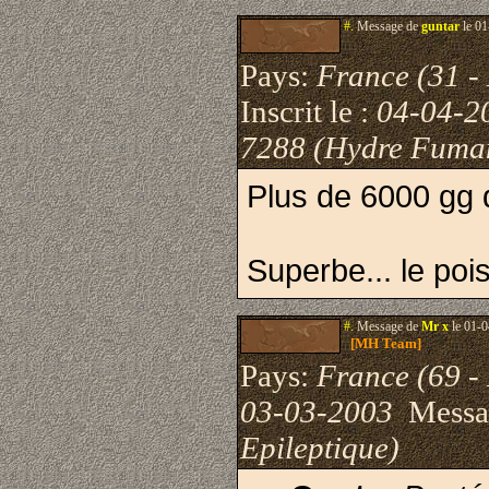
#.
Message de
guntar
le 01
Pays:
France (31 -
Inscrit le :
04-04-2
7288 (Hydre Fuma
Plus de 6000 gg
Superbe... le pois
#.
Message de
Mr x
le 01-0
[MH Team]
Pays:
France (69 -
03-03-2003
Messa
Epileptique)