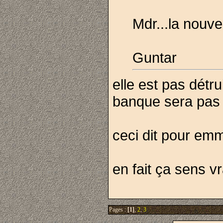
Mdr...la nouve
Guntar
elle est pas détru
banque sera pas
ceci dit pour e
en fait ça sens vr
Pages :
[1]
,
2
,
3