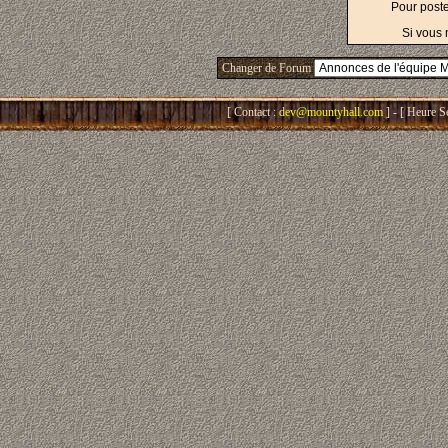
Pour post
Si vous 
Changer de Forum
[ Contact :
dev@mountyhall.com
] - [ Heure S