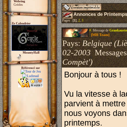
Webring
Crédits
Annonces de Printemps
Pages :
[1]
,
2
,
3
Ze Calendrier
#.
Message de
Grankausto
[MH Team]
Pays:
Belgique (Li
02-2003
Messages
MountyHall
Compèt')
Référencé sur
Bonjour à tous !
Vu la vitesse à l
parvient à mettr
nous voyons dans 
printemps.