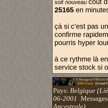
cout d
soit nouveau
25165
en minute
çà si c'est pas un
confirme rapideme
pourris hyper lou
à ce rythme là en
service stock si
#.
Message de
VYS
le 01-0
[MH Team]
[Grand Cr
Pays:
Belgique (Li
06-2001
Messages
Ancestrale)