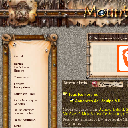
Nous sommes le
27° jour
Accueil
Règles
Les 5 Races
Histoire
Classements
Bienvenue
Invité
Forums
Inscriptions
Jouer son Trõll
Tous les Forums
Packs Graphiques
Annonces de l'équipe MH
Goodies
Modérateurs de ce forum :
Aghabeu
,
Dabihul
,
G
Nous Contacter
Soutenir le Jeu.
Modérateur5
,
Mr x
,
Rouletabille
,
Schtroumpf
,
T
Réservé aux annonces du DM et de l'équipe MH, 
Notre Boutique.
des annonces.
Liens