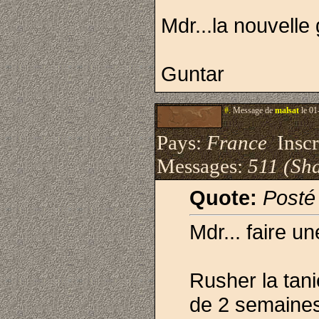
Mdr...la nouvelle
Guntar
#.
Message de
malsat
le 01
Pays:
France
Inscri
Messages:
511 (Sha
Quote:
Posté
Mdr... faire u
Rusher la tani
de 2 semaine