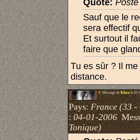
Quote:
Posté
Sauf que le re
sera effectif 
Et surtout il 
faire que glan
Tu es sûr ? Il me
distance.
#.
Message de
Klara
le 01-
Pays:
France (33 -
:
04-01-2006
Mess
Tonique)