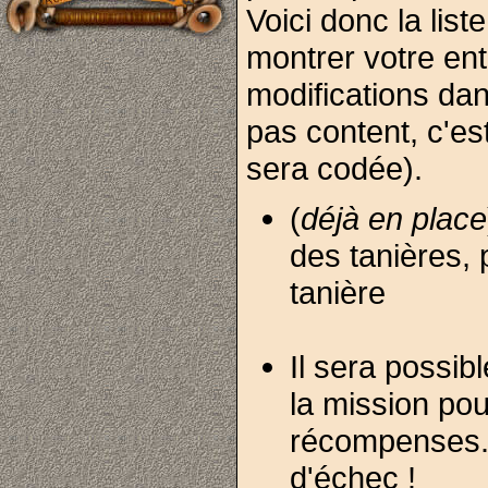
Voici donc la list
montrer votre ent
modifications dan
pas content, c'
sera codée).
(
déjà en place
des tanières, 
tanière
Il sera possib
la mission po
récompenses.
d'échec !