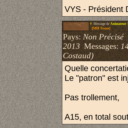
VYS - Président 
#.
Message de
Animateur 
[MH Team]
Pays:
Non Précisé
I
2013
Messages:
1
Costaud)
Quelle concertat
Le "patron" est in
Pas trollement,
A15, en total sou