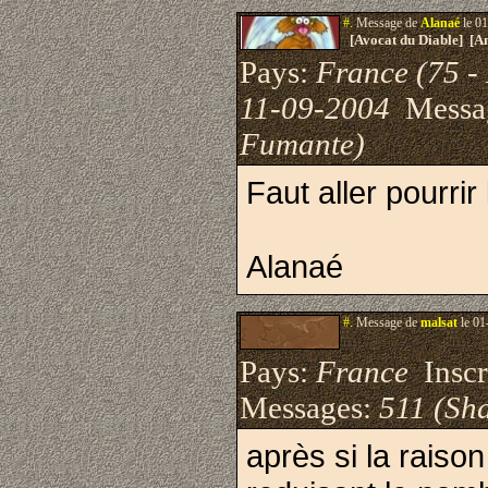
#.
Message de
Alanaé
le 01
[Avocat du Diable] [A
Pays:
France (75 - 
11-09-2004
Messa
Fumante)
Faut aller pourrir
Alanaé
#.
Message de
malsat
le 01
Pays:
France
Inscri
Messages:
511 (Sha
après si la raison