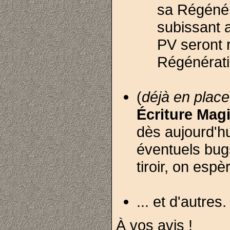
sa Régénér
subissant 
PV seront 
Régénératio
(
déjà en place
Écriture Mag
dès aujourd'hu
éventuels bug
tiroir, on esp
... et d'autres.
À vos avis !