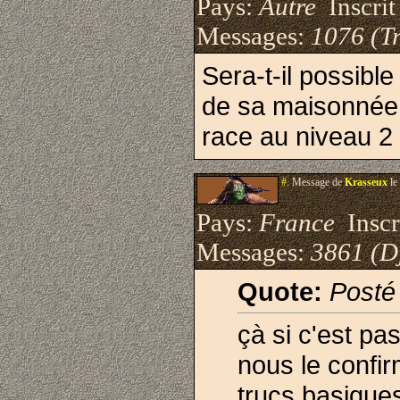
Pays:
Autre
Inscrit 
Messages:
1076 (Tr
Sera-t-il possible
de sa maisonnée 
race au niveau 2
#.
Message de
Krasseux
le
Pays:
France
Inscri
Messages:
3861 (D
Quote:
Posté
çà si c'est pas
nous le confir
trucs basiques