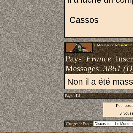
Cassos
#.
Message de
Krasseux
le
Pays:
France
Inscri
Messages:
3861 (D
Non il a été mass
Pages :
[1]
Pour post
Si vous 
Changer de Forum