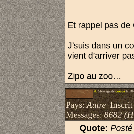
Et rappel pas de
J’suis dans un coi
vient d’arriver p
Zipo au zoo…
#.
Message de
cassos
le 18
Pays:
Autre
Inscrit 
Messages:
8682 (H
Quote:
Posté