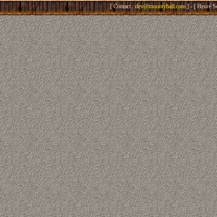
[ Contact :
dev@mountyhall.com
] - [ Heure S