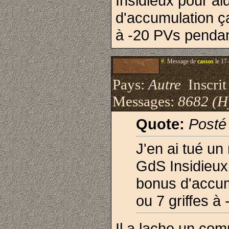
Insidieux pour ai
d'accumulation ça 
à -20 PVs pendan
#.
Message de
cassos
le 17
Pays:
Autre
Inscrit 
Messages:
8682 (H
Quote:
Posté
J'en ai tué u
GdS Insidieux 
bonus d'accumu
ou 7 griffes à
Il a lache un co