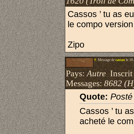
1620 (Trõll de Com
Cassos ’ tu as e
le compo version
Zipo
#.
Message de
cassos
le 18
Pays:
Autre
Inscrit 
Messages:
8682 (H
Quote:
Posté
Cassos ’ tu a
acheté le com