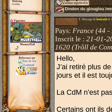
Webring
Crédits
Dindon du glouglou im
#.
Message de
louisonb
le 
Ze Figurines
Pays:
France (44 - 
Inscrit le :
21-01-2
MountyHall
1620 (Trõll de Com
Hello,
Référencé sur
J’ai retiré plus 
jours et il est to
La CdM n’est pa
Certains ont ils 