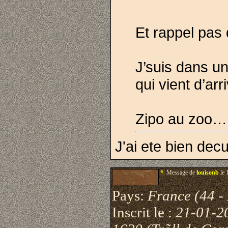
Et rappel pas
J’suis dans un
qui vient d’ar
Zipo au zoo…
J'ai ete bien dec
#.
Message de
louisonb
le 
Pays:
France (44 - 
Inscrit le :
21-01-2