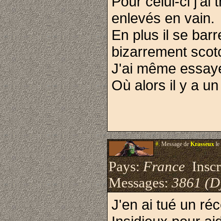
Pour celui-ci j'a
enlevés en vain.
En plus il se bar
bizarrement scot
J'ai même essayé
Où alors il y a 
#.
Message de
Krasseux
le
Pays:
France
Inscri
Messages:
3861 (D
J'en ai tué un r