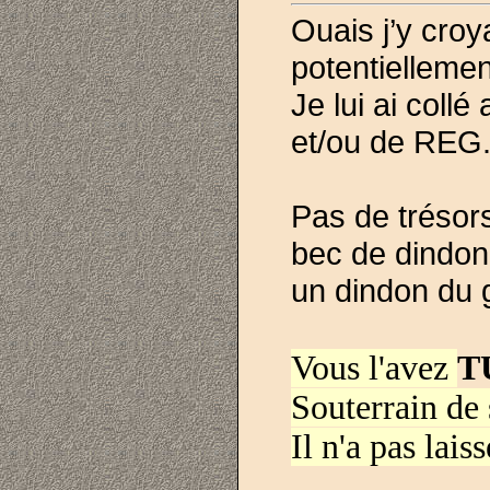
Ouais j’y croy
potentiellemen
Je lui ai col
et/ou de REG
Pas de trésor
bec de dindon 
un dindon du
Vous l'avez
T
Souterrain de
Il n'a pas lais