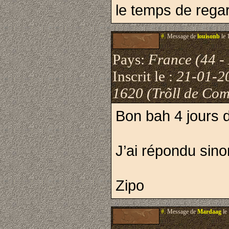
le temps de regar
#.
Message de
louisonb
le 
Pays:
France (44 - 
Inscrit le :
21-01-2
1620 (Trõll de Com
Bon bah 4 jours 
J’ai répondu sino
Zipo
#.
Message de
Mardaag
le