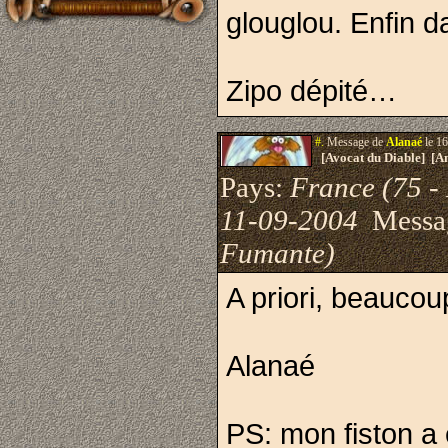
glouglou. Enfin 
Zipo dépité…
#.
Message de
Alanaé
le 16
[Avocat du Diable] [A
Pays:
France (75 - 
11-09-2004
Messa
Fumante)
A priori, beaucou
Alanaé
PS: mon fiston a 