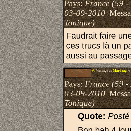
Pays:
France (59 -
03-09-2010
Messa
Tonique)
Faudrait faire un
ces trucs là un pa
aussi au passag
#.
Message de
Mardaag
le
Pays:
France (59 -
03-09-2010
Messa
Tonique)
Quote:
Posté
Bon bah 4 jou