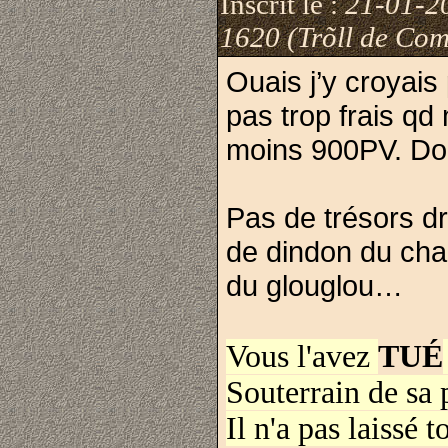
Inscrit le :
21-01-2
1620 (Trõll de Com
Ouais j’y croyais 
pas trop frais qd 
moins 900PV. Do
Pas de trésors d
de dindon du chao
du glouglou…
Vous l'avez
TUÉ
Souterrain de sa 
Il n'a pas laissé 