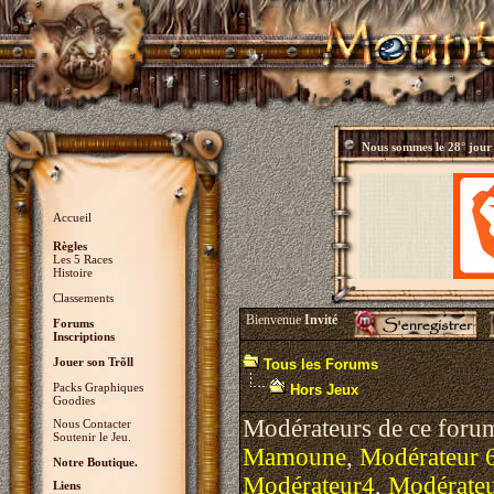
Nous sommes le
28° jour
Accueil
Règles
Les 5 Races
Histoire
Classements
Bienvenue
Invité
Forums
Inscriptions
Jouer son Trõll
Tous les Forums
Packs Graphiques
Hors Jeux
Goodies
Modérateurs de ce foru
Nous Contacter
Soutenir le Jeu.
Mamoune
,
Modérateur 
Notre Boutique.
Modérateur4
,
Modérate
Liens