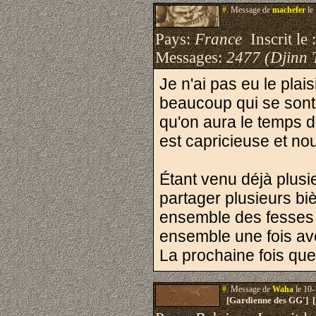
#.
Message de
machefer
le
Pays:
France
Inscrit le 
Messages:
2477 (Djinn 
Je n'ai pas eu le pla
beaucoup qui se sont 
qu'on aura le temps de
est capricieuse et nou
Étant venu déjà plusie
partager plusieurs bi
ensemble des fesses 
ensemble une fois av
La prochaine fois que
#.
Message de
Waha
le 10-
[Gardienne des GG'] 