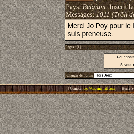
Pays:
Belgium
Inscrit le
Messages:
1011 (Trõll d
Merci Jo Poy pour le l
suis preneuse.
Pages :
[1]
Pour post
Si vous 
Changer de Forum
[ Contact :
dev@mountyhall.com
] - [ Heure S