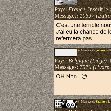
Pays:
France
Inscrit le 
Messages:
10637 (Balro
C'est une terrible nou
J'ai eu la chance de l
refermera pas.
#.
Message de
_minus
le 0
Pays:
Belgique (Liège)
I
Messages:
7576 (Hydre
OH Non 😔
#.
Message de
Shanitou
le