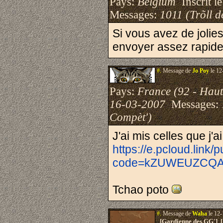
Pays:
Belgium
Inscrit le
Messages:
1011 (Trõll d
Si vous avez de jolie
envoyer assez rapid
#.
Message de
Jo Poy
le 12
Pays:
France (92 - Haut
16-03-2007
Messages:
Compèt')
J'ai mis celles que j'ai
https://e.pcloud.link/
code=kZUWEUZCQAs
Tchao poto
#.
Message de
Waha
le 12-
[Gardienne des GG'] 