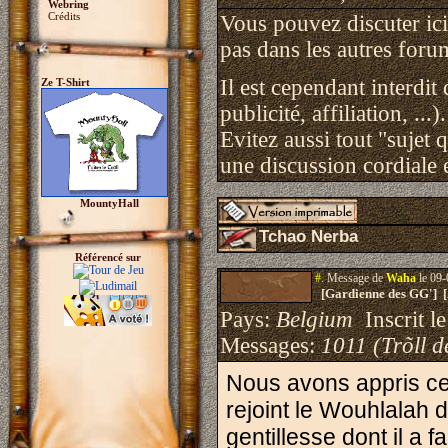
Webring
Crédits
Vous pouvez discuter ici 
pas dans les autres foru
Il est cependant interdit
Ze T-Shirt
publicité, affiliation, ...).
Evitez aussi tout "sujet 
une discussion cordiale e
MountyHall
Tchao Nerba
Référencé sur
#.
Message de
Waha
le 09-
[Gardienne des GG'] 
Pays:
Belgium
Inscrit le
Messages:
1011 (Trõll d
Nous avons appris ce
rejoint le Wouhlalah 
gentillesse dont il a f