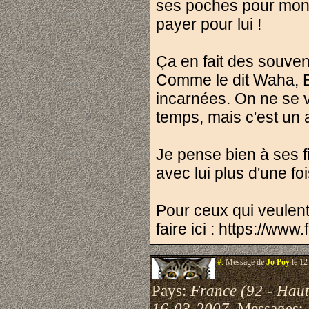
ses poches pour montre
payer pour lui !
Ça en fait des souven
Comme le dit Waha, Be
incarnées. On ne se vo
temps, mais c'est un 
Je pense bien à ses fi
avec lui plus d'une foi
Pour ceux qui veulent
faire ici : https://w
#.
Message de
Jo Poy
le 12
Pays:
France (92 - Haut
16-03-2007
Messages: