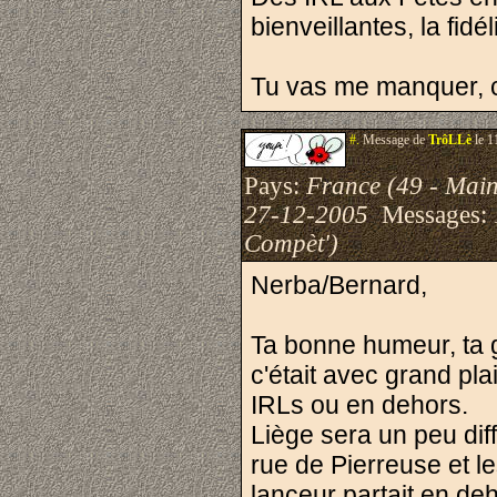
bienveillantes, la fidél
Tu vas me manquer, 
#.
Message de
TrôLLè
le 1
Pays:
France (49 - Main
27-12-2005
Messages:
Compèt')
Nerba/Bernard,
Ta bonne humeur, ta g
c'était avec grand plai
IRLs ou en dehors.
Liège sera un peu diff
rue de Pierreuse et le
lanceur partait en de