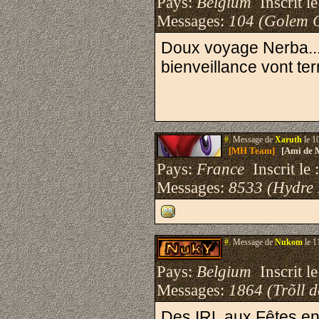
Pays:
Belgium
Inscrit le
Messages:
104 (Golem 
Doux voyage Nerba...
bienveillance vont t
#.
Message de
Xaruth
le 1
[MH Team]
[Ami de 
Pays:
France
Inscrit le 
Messages:
8533 (Hydre
#.
Message de
Nukom
le 1
Pays:
Belgium
Inscrit le
Messages:
1864 (Trõll 
Des IRL aux Fêtes en 