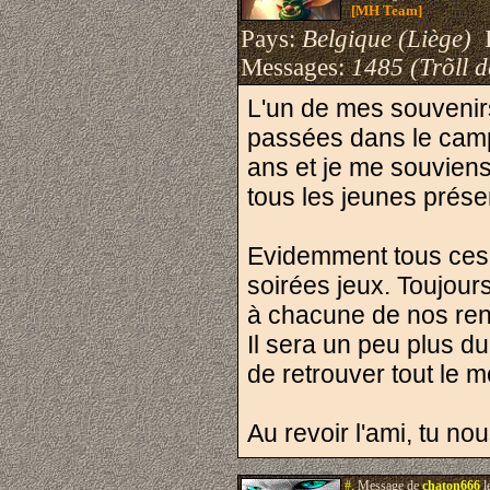
[MH Team]
Pays:
Belgique (Liège)
I
Messages:
1485 (Trõll 
L'un de mes souvenirs
passées dans le camp 
ans et je me souviens
tous les jeunes prése
Evidemment tous ces 
soirées jeux. Toujour
à chacune de nos ren
Il sera un peu plus d
de retrouver tout le 
Au revoir l'ami, tu no
#.
Message de
chaton666
l