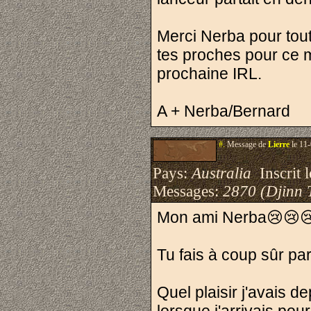
Merci Nerba pour tou
tes proches pour ce m
prochaine IRL.
A + Nerba/Bernard
#.
Message de
Lierre
le 11-
Pays:
Australia
Inscrit l
Messages:
2870 (Djinn 
Mon ami Nerba😢😢
Tu fais à coup sûr pa
Quel plaisir j'avais 