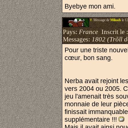
Byebye mon ami.
#.
Message de
Milouh
le 1
Pays:
France
Inscrit le 
Messages:
1802 (Trõll 
Pour une triste nouvell
cœur, bon sang.
Nerba avait rejoint l
vers 2004 ou 2005. C'é
jeu l'amenait très sou
monnaie de leur pièce
finissait immanquable
supplémentaire !!!
Mais il avait ainsi n