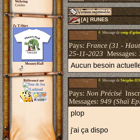
Webring
Crédits
[A] RUNES
Ze T-Shirt
#.
Message de
coup d'griz
Pays:
France (31 - Hau
25-11-2023
Messages:
Aucun besoin actuel
MountyHall
#.
Message de
Sisyphe-11
Référencé sur
Pays:
Non Précisé
Inscri
Messages:
949 (Shaï Epi
plop
j'ai ça dispo