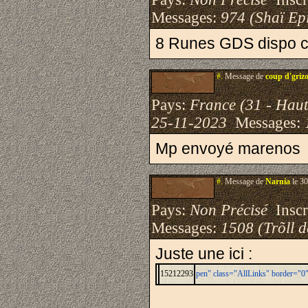
Messages:
974 (Shaï Epi
8 Runes GDS dispo ch
#.
Message de
coup d'griz
Pays:
France (31 - Hau
25-11-2023
Messages:
Mp envoyé marenos
#.
Message de
Narnia
le 30
Pays:
Non Précisé
Inscri
Messages:
1508 (Trõll 
Juste une ici :
15212293
pen" class="AllLinks" border="0"