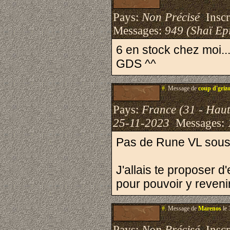
Pays:
Non Précisé
Inscri
Messages:
949 (Shaï Epi
6 en stock chez moi...
GDS ^^
#.
Message de
coup d'griz
Pays:
France (31 - Hau
25-11-2023
Messages:
Pas de Rune VL sous l
J'allais te proposer d'
pour pouvoir y revenir
#.
Message de
Marenos
le 
Pays:
Non Précisé
Inscri