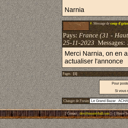
Narnia
#.
Message de
coup d'griz
Pays:
France (31 - Hau
25-11-2023
Messages:
Merci Narnia, on en a
actualiser l'annonce
Pages :
[1]
Pour post
Si vous 
Changer de Forum
[ Contact :
dev@mountyhall.com
] - [ Heure S