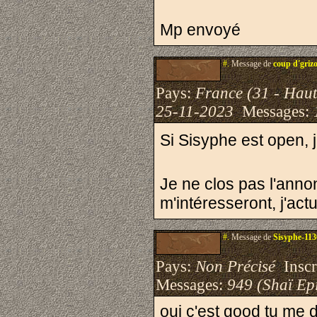
Mp envoyé
#.
Message de
coup d'griz
Pays:
France (31 - Hau
25-11-2023
Messages:
Si Sisyphe est open, j
Je ne clos pas l'anno
m'intéresseront, j'act
#.
Message de
Sisyphe-11
Pays:
Non Précisé
Inscri
Messages:
949 (Shaï Epi
oui c'est good tu me d