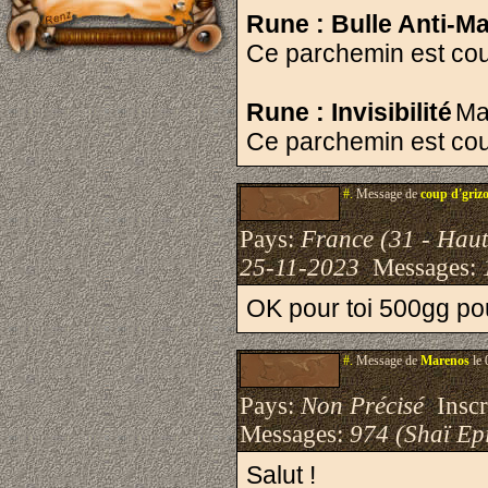
Rune : Bulle Anti-M
Ce parchemin est couver
Rune : Invisibilité
Ma
Ce parchemin est couve
#.
Message de
coup d'griz
Pays:
France (31 - Hau
25-11-2023
Messages:
OK pour toi 500gg po
#.
Message de
Marenos
le 
Pays:
Non Précisé
Inscri
Messages:
974 (Shaï Epi
Salut !