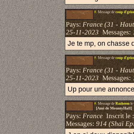
#.
Message de
coup d'griz
Pays:
France (31 - Hau
25-11-2023
Messages:
Je te mp, on chasse 
#.
Message de
coup d'griz
Pays:
France (31 - Hau
25-11-2023
Messages:
Up pour une annonce
#.
Message de
Razheem
le
[Ami de MountyHall]
Pays:
France
Inscrit le 
Messages:
914 (Shaï Epi