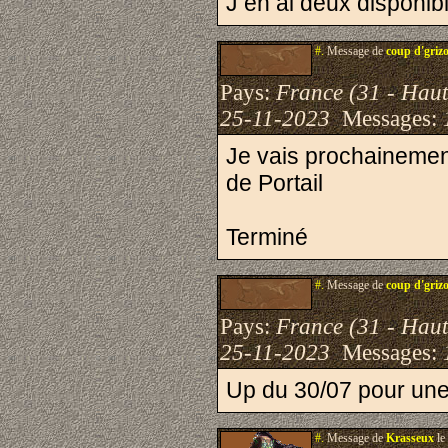
J en ai deux disponibl
#.
Message de
coup d'griz
Pays:
France (31 - Hau
25-11-2023
Messages:
Je vais prochainemen
de Portail
Terminé
#.
Message de
coup d'griz
Pays:
France (31 - Hau
25-11-2023
Messages:
Up du 30/07 pour un
#.
Message de
Krasseux
le