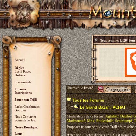
Nous sommes le
28° jour
Accueil
Règles
Les 5 Races
Histoire
Classements
Bienvenue
Invité
Forums
Inscriptions
Jouer son Trõll
Tous les Forums
Packs Graphiques
Le Grand Bazar : ACHAT
Goodies
Modérateurs de ce forum :
Aghabeu
,
Dabihul
,
G
Nous Contacter
Soutenir le Jeu.
Modérateur5
,
Mr x
,
Rouletabille
,
Schtroumpf
,
T
Proposez ici tout ce que votre Trõll désire achete
Notre Boutique.
Liens
Attention
: l'achat d'objets en PX est formelleme