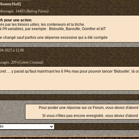
MountyHall]
essages:
14403 (Balrog Furax)
A pour une action
.
és par les trésors
utiles
, les conteneurs et la triche.
 PA variables, par exemple : Bidouille, Baroufle, Goinfrer et IdT
 changé sauf parfois une dépense excessive qui a été corrigée
04-2025 à 12:06
sages:
209 (Golem Costaud)
et .... y parait qu'faut maint'nant les 6 PAs max pour pouvoir lancer 'Bidouille', là où 
Pour poster une réponse sur ce Forum, vous devez d'abor
Si vous n'êtes pas encore enregistré, vous devez d'abord