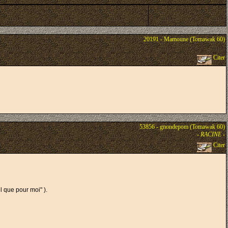
20191 - Mamoune (Tomawak 60)
Citer
53856 - gnondepom (Tomawak 60)
-
RACINE
-
Citer
l que pour moi" ).