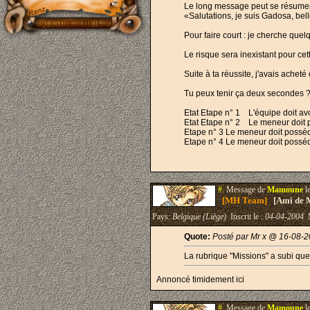
Le long message peut se résumer 
«Salutations, je suis Gadosa, bel
Pour faire court : je cherche quel
Le risque sera inexistant pour cet
Suite à ta réussite, j'avais achet
Tu peux tenir ça deux secondes ? Me
Etat Etape n° 1 L'équipe doit av
Etat Etape n° 2 Le meneur doit p
Etape n° 3 Le meneur doit posséd
Etape n° 4 Le meneur doit posséde
#.
Message de
Mamoune
l
[MH Team]
[Ami de 
Pays:
Belgique (Liège)
Inscrit le :
04-04-2004
M
Quote:
Posté par Mr x @ 16-08-2
La rubrique "Missions" a subi que
Annoncé timidement ici
#.
Message de
Mamoune
l