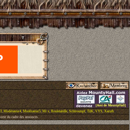
r3
,
Modérateur4
,
Modérateur5
,
Mr x
,
Rouletabille
,
Schtroumpf
,
TilK
,
VYS
,
Xaruth
ortir du cadre des annonces.