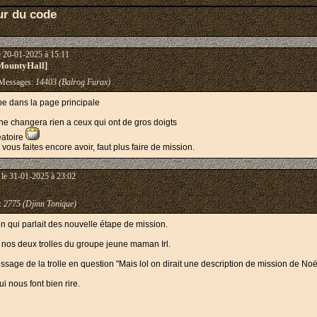
ur du code
e 20-01-2025 à 15:11
MountyHall]
essages:
14403 (Balrog Furax)
ape dans la page principale
e ne changera rien a ceux qui ont de gros doigts
éatoire
vous faites encore avoir, faut plus faire de mission.
le 31-01-2025 à 23:02
:
2775 (Djinn Tonique)
ion qui parlait des nouvelle étape de mission.
e nos deux trolles du groupe jeune maman Irl.
ssage de la trolle en question "Mais lol on dirait une description de mission de Noë
i nous font bien rire.