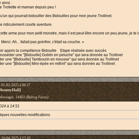
ainsi :
le Trollette et maman depuis peu !
qu'un qui pourrait bidouiller des Bidouilles pour mon jeune Trollinet.
te ridiculement courte aventure.
é cette arme pour mon petit monstre, mais il est peut-être encore un peu jeune, je te 
rci. Ah... fallait pas goinfrer, c'était sa couche. »
oir appris la compétence Bidouille Etape réalisée avec succès
osséder une "[Bidouille] Goblin en peluche" qui sera donnée au Trollinet
er une "[Bidouille] Tambourin en mousse" qui sera donnée au Trollinet
r une "[Bidouille] Mini-épée en mithril" qui sera donnée au Trollinet
e 01-02-2025 à 06:17
MountyHall]
essages:
14403 (Balrog Furax)
024 à 14:51
lques nouvelles modifications.
e 16-04-2025 à 15:10