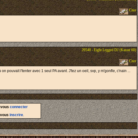
Citer
29540 - Eight Legged DJ (Kastar 60)
Citer
on pouvait l'tenter avec 1 seul PA avant. J'tez un oeil, svp, y m'gonfle, c'nain ...
d
vous
connecter
vous
inscrire
.