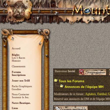
Accueil
Règles
Les 5 Races
Histoire
Classements
Bienvenue
Invité
Forums
Inscriptions
Jouer son Trõll
Tous les Forums
Packs Graphiques
Annonces de l'équipe MH
Goodies
Modérateurs de ce forum :
Aghabeu
,
Dabihul
,
G
Nous Contacter
Soutenir le Jeu.
Réservé aux annonces du DM et de l'équipe MH, 
Notre Boutique.
Liens