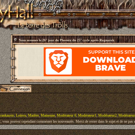
Nous sommes le
26° jour du Phoenix du 25° cycle après Ragnarok
rankausto
,
Loinvu
,
Madère
,
Mamoune
,
Modérateur 6
,
Modérateur1
,
Modérateur2
,
Modérateu
vous pouvez cependant commenter les nouveautés. Merci de rester dans le sujet et de ne pas s