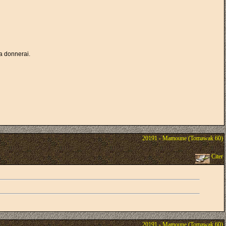
la donnerai.
20191 - Mamoune (Tomawak 60)
Citer
20191 - Mamoune (Tomawak 60)