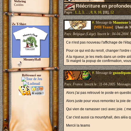
Webring
Crédits
Réécriture en profonde
Pages :
1
,
2
,
3
, ... ,
8
,
9
,
10
,
[11]
,
12
#.
Message de
Mamoune
l
Ze T-Shirt
[MH Team]
[Ami de 
Pays:
Belgique (Liège)
Inscrit le :
04-04-2004
M
Ce n'est pas nouveau l'affichage de l'ét
Pour ce qui est du reroll, changer l'ordr
A la rigueur, je les mets dans un ordre al
MountyHall
Si malgré la popup de confirmation, vous 
#.
Message de
gnondepom
Référencé sur
Pays:
France
Inscrit le :
11-04-2005
Messages
Alors j'ai pas retrouvé le poste en quest
Alors juste pour vous remontez la joie d
Qui vien de ramasser ceci avec joie. ( me
Car c'est aussi ca mountyhall, des aléa qu
Mercii la teams