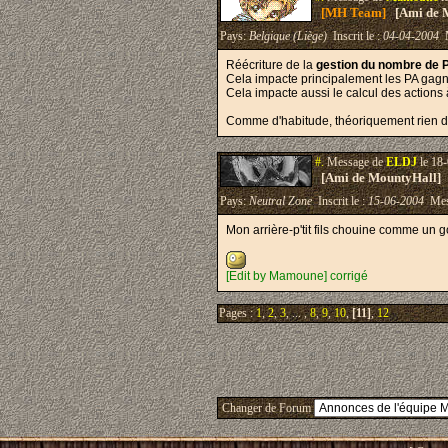
[MH Team]
[Ami de 
Pays:
Belgique (Liège)
Inscrit le :
04-04-2004
M
Réécriture de la
gestion du nombre de P
Cela impacte principalement les PA gagn
Cela impacte aussi le calcul des actions à
Comme d'habitude, théoriquement rien de
#.
Message de
ELDJ
le 18-
[Ami de MountyHall]
Pays:
Neutral Zone
Inscrit le :
15-06-2004
Mes
Mon arrière-p'tit fils chouine comme un gor
[Edit by Mamoune] corrigé
Pages :
1
,
2
,
3
, ... ,
8
,
9
,
10
,
[11]
,
12
Changer de Forum