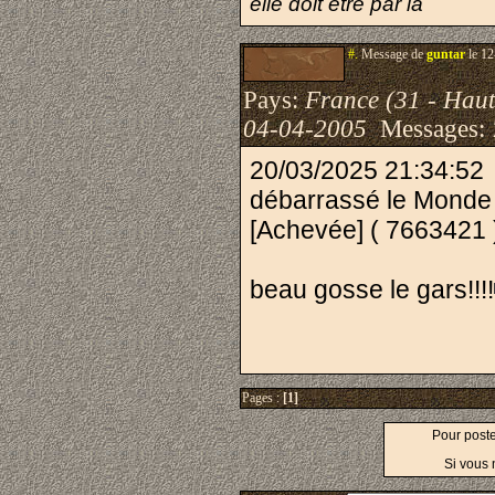
elle doit être par là
#.
Message de
guntar
le 12
Pays:
France (31 - Hau
04-04-2005
Messages:
20/03/2025 21:34:52
débarrassé le Monde 
[Achevée] ( 7663421 
beau gosse le gars!!!!
Pages :
[1]
Pour post
Si vous 