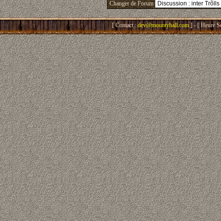
Changer de Forum
[ Contact :
dev@mountyhall.com
] - [ Heure S