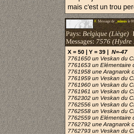
mais c'est un trou per
#.
Message de
_minus
le 0
Pays:
Belgique (Liège)
I
Messages:
7576 (Hydre
X = 50 | Y = 39
|
N=-47
7761650
un Veskan du C
7761653
un Elémentaire 
7761958
une Aragnarok d
7761959
un Veskan du C
7761960
un Veskan du C
7761961
un Veskan du C
7762302
un Veskan du C
7762556
un Veskan du C
7762558
un Veskan du C
7762559
un Elémentaire 
7762792
une Aragnarok 
7762793
un Veskan du C