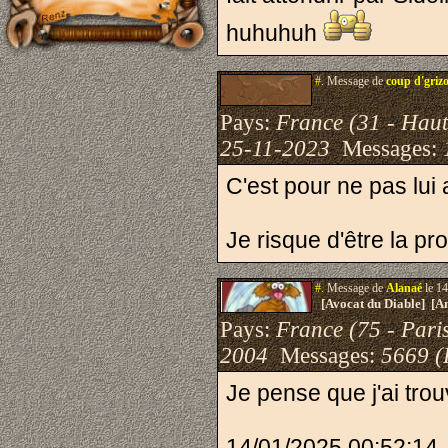
huhuhuh
#.
Message de
coup d'griz
Pays:
France (31 - Hau
25-11-2023
Messages:
C'est pour ne pas lui 
Je risque d'être la pr
#.
Message de
Alanaé
le 14
[Avocat du Diable] [A
Pays:
France (75 - Pari
2004
Messages:
5669 (
Je pense que j'ai trou
14/01/2025 00:52:14