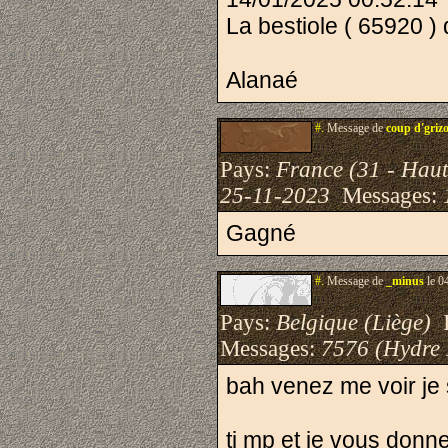
La bestiole ( 65920 ) 
Alanaé
#.
Message de
coup d'griz
Pays:
France (31 - Hau
25-11-2023
Messages:
Gagné
#.
Message de
_minus
le 0
Pays:
Belgique (Liège)
I
Messages:
7576 (Hydre
bah venez me voir je 
ti mp et je vous donne