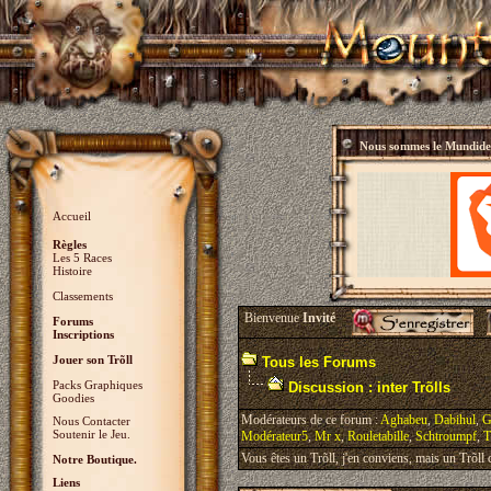
Nous sommes le
Mundidey
Accueil
Règles
Les 5 Races
Histoire
Classements
Bienvenue
Invité
Forums
Inscriptions
Jouer son Trõll
Tous les Forums
Packs Graphiques
Discussion : inter Trõlls
Goodies
Modérateurs de ce forum :
Aghabeu
,
Dabihul
,
G
Nous Contacter
Soutenir le Jeu.
Modérateur5
,
Mr x
,
Rouletabille
,
Schtroumpf
,
T
Vous êtes un Trõll, j'en conviens, mais un Trõll ci
Notre Boutique.
Liens