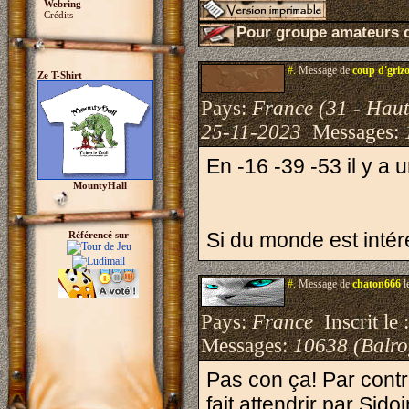
Webring
Crédits
Pour groupe amateurs d
#.
Message de
coup d'griz
Ze T-Shirt
Pays:
France (31 - Hau
25-11-2023
Messages:
En -16 -39 -53 il y a
MountyHall
Si du monde est intére
Référencé sur
#.
Message de
chaton666
l
Pays:
France
Inscrit le 
Messages:
10638 (Balro
Pas con ça! Par contr
fait attendrir par Si