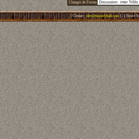
Changer de Forum
[ Contact :
dev@mountyhall.com
] - [ Heure S