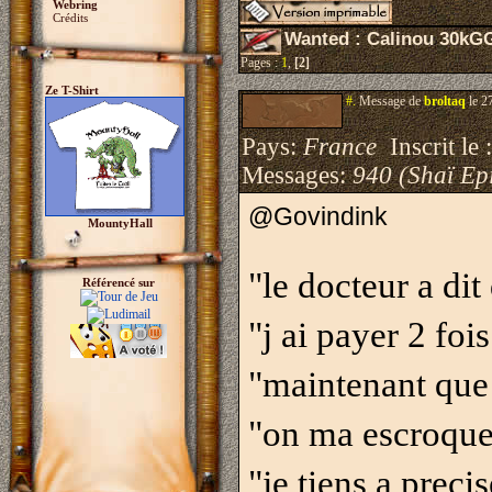
Webring
Crédits
Wanted : Calinou 30kG
Pages :
1
,
[2]
Ze T-Shirt
#.
Message de
broltaq
le 2
Pays:
France
Inscrit le 
Messages:
940 (Shaï Epi
@Govindink
MountyHall
"le docteur a dit
Référencé sur
"j ai payer 2 foi
"maintenant que 
"on ma escroque
"je tiens a preci