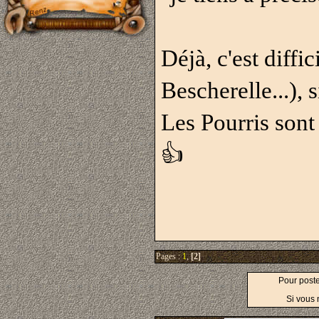
Déjà, c'est diffic
Bescherelle...), 
Les Pourris sont 
👍
Pages :
1
,
[2]
Pour post
Si vous 