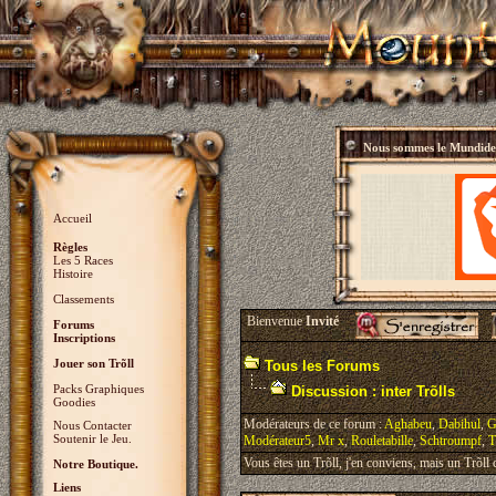
Nous sommes le
Mundidey
Accueil
Règles
Les 5 Races
Histoire
Classements
Bienvenue
Invité
Forums
Inscriptions
Jouer son Trõll
Tous les Forums
Packs Graphiques
Discussion : inter Trõlls
Goodies
Modérateurs de ce forum :
Aghabeu
,
Dabihul
,
G
Nous Contacter
Soutenir le Jeu.
Modérateur5
,
Mr x
,
Rouletabille
,
Schtroumpf
,
T
Vous êtes un Trõll, j'en conviens, mais un Trõll ci
Notre Boutique.
Liens