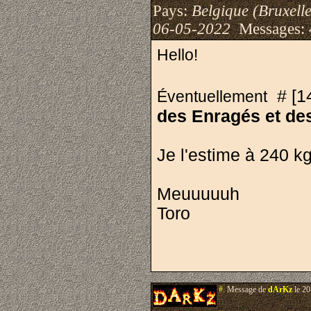
Pays:
Belgique (Bruxelle
06-05-2022
Messages:
Hello!
# [1
Éventuellement
des Enragés et des
Je l'estime à 240 k
Meuuuuuh
Toro
#.
Message de
dArKz
le 20