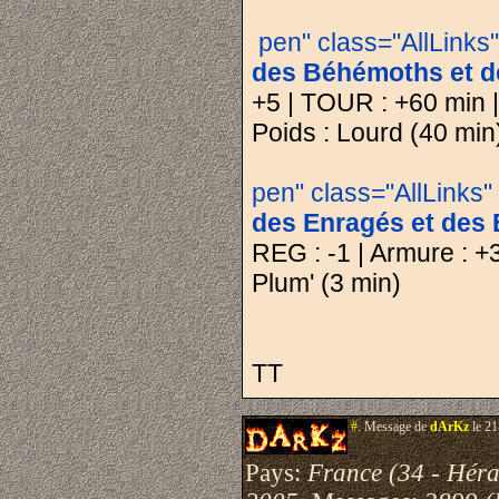
pen" class="AllLinks
des Béhémoths et de 
+5 | TOUR : +60 min | 
Poids : Lourd (40 min
pen" class="AllLinks
des Enragés et des
REG : -1 | Armure : +3
Plum' (3 min)
TT
#.
Message de
dArKz
le 21
Pays:
France (34 - Héra