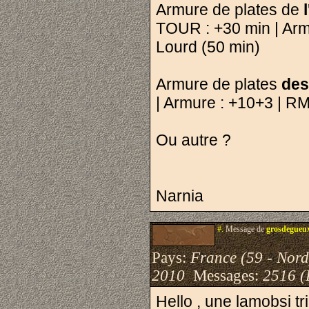
Armure de plates de
l
TOUR : +30 min | Armur
Lourd (50 min)
Armure de plates
des
| Armure : +10+3 | RM 
Ou autre ?
Narnia
#.
Message de
grosdegueu
Pays:
France (59 - Nord
2010
Messages:
2516 (
Hello , une lamobsi t