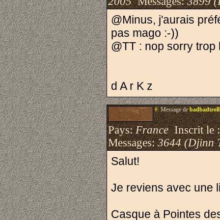
2005
Messages:
3899 (
@Minus, j'aurais préf
pas mago :-))
@TT : nop sorry trop 
d A r K z
#.
Message de
badbadtroll
Pays:
France
Inscrit le 
Messages:
3644 (Djinn 
Salut!
Je reviens avec une li
Casque à Pointes des