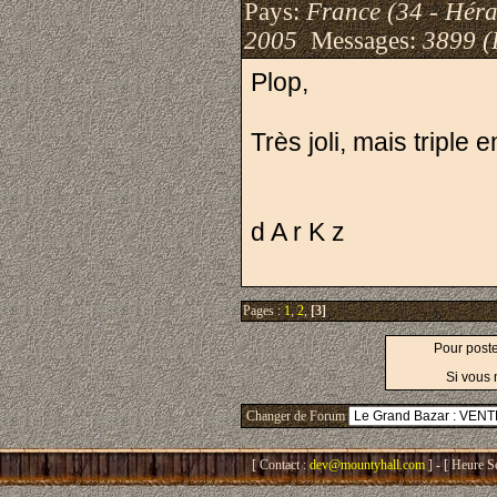
Pays:
France (34 - Héra
2005
Messages:
3899 (
Plop,
Très joli, mais triple 
d A r K z
Pages :
1
,
2
,
[3]
Pour post
Si vous 
Changer de Forum
[ Contact :
dev@mountyhall.com
] - [ Heure S