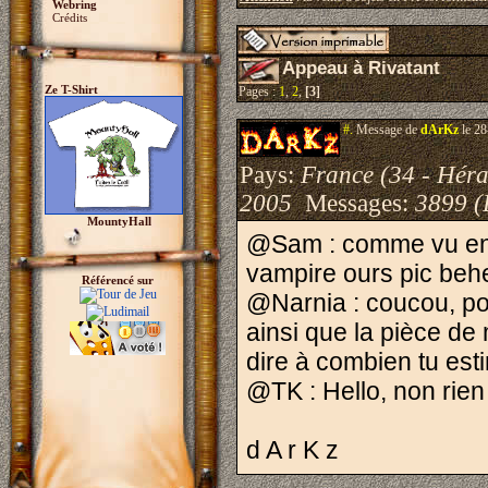
Webring
Crédits
Appeau à Rivatant
Ze T-Shirt
Pages :
1
,
2
,
[3]
#.
Message de
dArKz
le 28
Pays:
France (34 - Héra
2005
Messages:
3899 (
MountyHall
@Sam : comme vu en M
vampire ours pic beh
Référencé sur
@Narnia : coucou, po
ainsi que la pièce d
dire à combien tu es
@TK : Hello, non rien
d A r K z