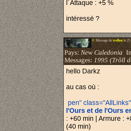
l´Attaque : +5 %
intéressé ?
#.
Message de
trollou
le 21
Pays:
New Caledonia
Ins
Messages:
1995 (Trõll 
hello Darkz
au cas où :
pen" class="AllLink
l'Ours et de l'Ours e
: +60 min | Armure : +
(40 min)