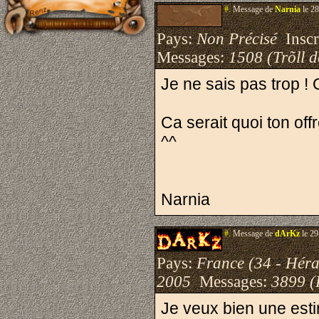
#.
Message de
Narnia
le 28
Pays:
Non Précisé
Inscri
Messages:
1508 (Trõll 
Je ne sais pas trop 
Ca serait quoi ton o
^^
Narnia
#.
Message de
dArKz
le 29
Pays:
France (34 - Héra
2005
Messages:
3899 (
Je veux bien une esti