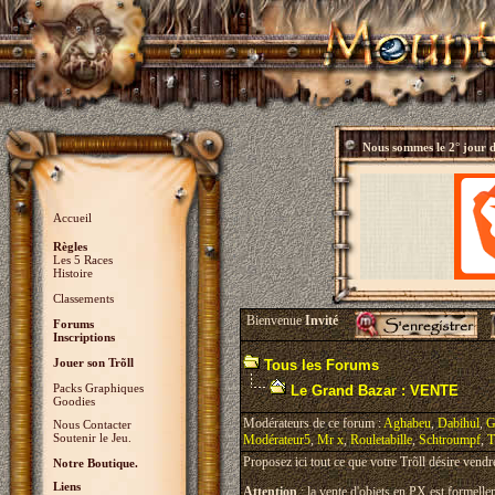
Nous sommes le
2° jour 
Accueil
Règles
Les 5 Races
Histoire
Classements
Bienvenue
Invité
Forums
Inscriptions
Jouer son Trõll
Tous les Forums
Packs Graphiques
Le Grand Bazar : VENTE
Goodies
Modérateurs de ce forum :
Aghabeu
,
Dabihul
,
G
Nous Contacter
Soutenir le Jeu.
Modérateur5
,
Mr x
,
Rouletabille
,
Schtroumpf
,
T
Proposez ici tout ce que votre Trõll désire vendr
Notre Boutique.
Liens
Attention
: la vente d'objets en PX est formellem