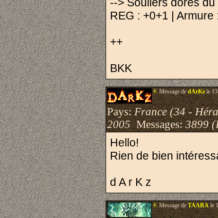
--> Souliers dorés du
REG : +0+1 | Armure :
++
BKK
#.
Message de
dArKz
le 13
Pays:
France (34 - Héra
2005
Messages:
3899 (
Hello!
Rien de bien intéress
d A r K z
#.
Message de
TAARA
le 