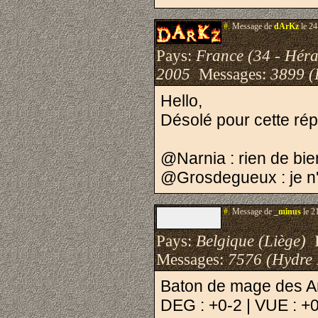
#.
Message de
dArKz
le 24
Pays:
France (34 - Héra
2005
Messages:
3899 (
Hello,
Désolé pour cette rép
@Narnia : rien de bi
@Grosdegueux : je n'
#.
Message de
_minus
le 2
Pays:
Belgique (Liège)
I
Messages:
7576 (Hydre
Baton de mage des An
DEG : +0-2 | VUE : +0