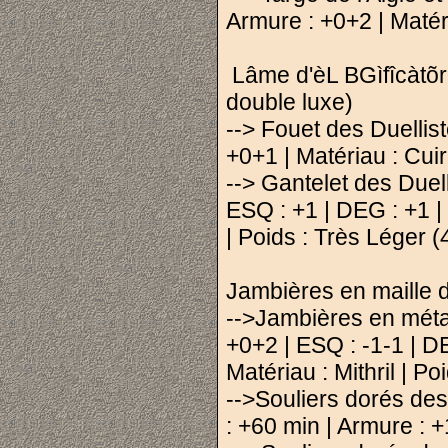
Armure : +0+2 | Matéri
Lâme d'èL BGìfîcàtõ
double luxe)
--> Fouet des Duellist
+0+1 | Matériau : Cuir
--> Gantelet des Duel
ESQ : +1 | DEG : +1 |
| Poids : Très Léger (
Jambières en maille d
-->Jambières en méta
+0+2 | ESQ : -1-1 | D
Matériau : Mithril |
-->Souliers dorés d
: +60 min | Armure : +