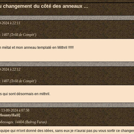
u changement du côté des anneaux ...
9-2024 à 22:11
:
1407 (Trõll de Compèt')
métal et mon anneau templaté en Mithril !!!!!!
9-2024 à 22:12
:
1407 (Trõll de Compèt')
s qui sont désormais en mithril.
e 13-09-2024 à 07:58
MountyHall]
essages:
14404 (Balrog Furax)
quipe qui m'ont donné des idées, sans eux je n'aurai pas pu vous sortir ce change