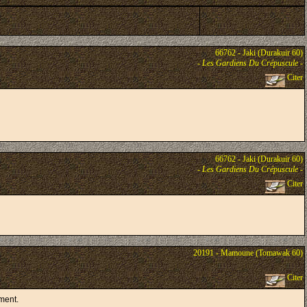
66762 - Jaki (Durakuir 60)
-
Les Gardiens Du Crépuscule
-
Citer
66762 - Jaki (Durakuir 60)
-
Les Gardiens Du Crépuscule
-
Citer
20191 - Mamoune (Tomawak 60)
Citer
ment.