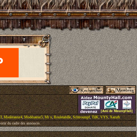
r3
,
Modérateur4
,
Modérateur5
,
Mr x
,
Rouletabille
,
Schtroumpf
,
TilK
,
VYS
,
Xaruth
ortir du cadre des annonces.