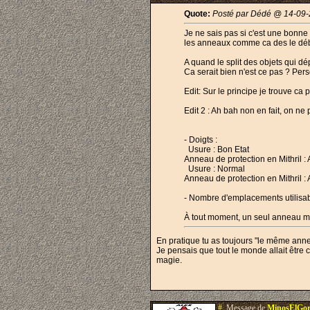
Quote:
Posté par Dédé @ 14-09-
Je ne sais pas si c'est une bonne 
les anneaux comme ca des le début
A quand le split des objets qui d
Ca serait bien n'est ce pas ? Per
Edit: Sur le principe je trouve ca
Edit 2 : Ah bah non en fait, on ne
- Doigts :
Usure : Bon Etat
Anneau de protection en Mithril :
Usure : Normal
Anneau de protection en Mithril 
- Nombre d'emplacements utilisab
À tout moment, un seul anneau ma
En pratique tu as toujours "le même anne
Je pensais que tout le monde allait être 
magie.
#.
Message de
MinosElGor