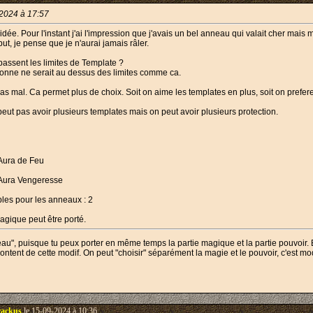
2024 à 17:57
idée. Pour l'instant j'ai l'impression que j'avais un bel anneau qui valait cher mais
, je pense que je n'aurai jamais râler.
épassent les limites de Template ?
sonne ne serait au dessus des limites comme ca.
 pas mal. Ca permet plus de choix. Soit on aime les templates en plus, soit on prefe
 peut pas avoir plusieurs templates mais on peut avoir plusieurs protection.
 Aura de Feu
: Aura Vengeresse
les pour les anneaux : 2
gique peut être porté.
au", puisque tu peux porter en même temps la partie magique et la partie pouvoir.
content de cette modif. On peut "choisir" séparément la magie et le pouvoir, c'est m
ackus
le 15-09-2024 à 10:36