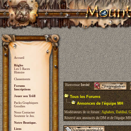
Accueil
Règles
Les 5 Races
Histoire
Classements
Bienvenue
Invité
Forums
Inscriptions
Jouer son Trõll
Tous les Forums
Packs Graphiques
Annonces de l'équipe MH
Goodies
Modérateurs de ce forum :
Aghabeu
,
Dabihul
,
G
Nous Contacter
Soutenir le Jeu.
Réservé aux annonces du DM et de l'équipe MH, 
Notre Boutique.
Liens