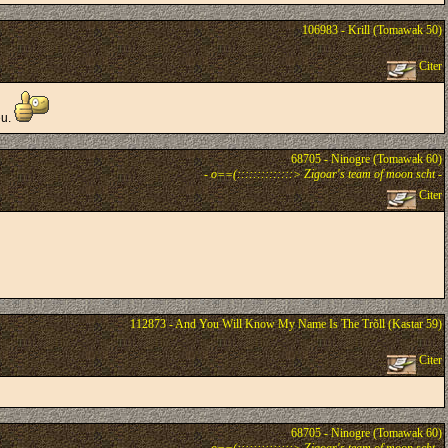
106983 - Krill (Tomawak 50)
Citer
eu.
68705 - Ninogre (Tomawak 60)
-
o==(::::::::::::::> Zigoar's team of moon scht
-
Citer
112873 - And You Will Know My Name Is The Trõll (Kastar 59)
Citer
68705 - Ninogre (Tomawak 60)