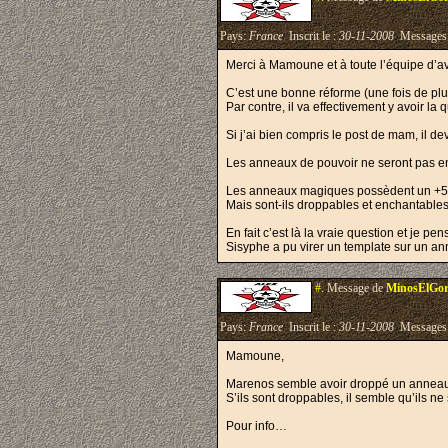
Pays:
France
Inscrit le :
30-11-2008
Messages
Merci à Mamoune et à toute l’équipe d’av
C’est une bonne réforme (une fois de plus
Par contre, il va effectivement y avoir la
Si j’ai bien compris le post de mam, il 
Les anneaux de pouvoir ne seront pas en
Les anneaux magiques possèdent un +5%
Mais sont-ils droppables et enchantables
En fait c’est là la vraie question et je pe
Sisyphe a pu virer un template sur un a
#.
Message de
MinosElGor
Pays:
France
Inscrit le :
30-11-2008
Messages
Mamoune,
Marenos semble avoir droppé un anneau 
S’ils sont droppables, il semble qu’ils ne
Pour info…