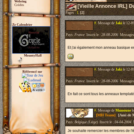
Webring
Crédits
[Vieille Annonce IRL] D
Pages :
1
,
[2]
#.
Message de
Jaki
le 12-0
Ze Calendrier
Pays:
France
Inscrit le :
28-08-2006
Messages
Et j'ai également mon anneau basique en 
MountyHall
#.
Message de
Jaki
le 12-0
Référencé sur
Pays:
France
Inscrit le :
28-08-2006
Messages
En fait ce sont tous les anneaux templaté
#.
Message de
Mamoune
l
[MH Team]
[Ami de 
Pays:
Belgique (Liège)
Inscrit le :
04-04-2004
M
Je souhaite remercier les membres de l'é