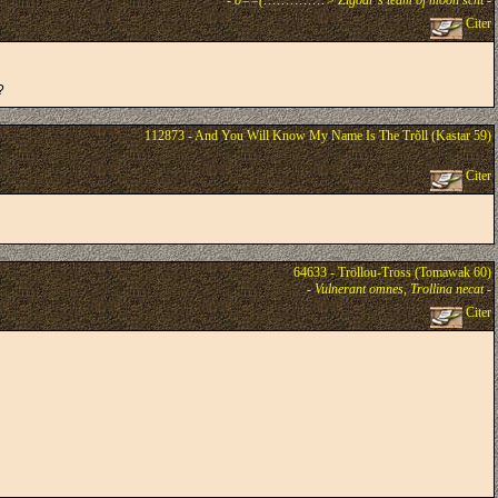
-
o==(::::::::::::::> Zigoar's team of moon scht
-
Citer
?
112873 - And You Will Know My Name Is The Trõll (Kastar 59)
Citer
64633 - Tröllou-Tross (Tomawak 60)
-
Vulnerant omnes, Trollina necat
-
Citer