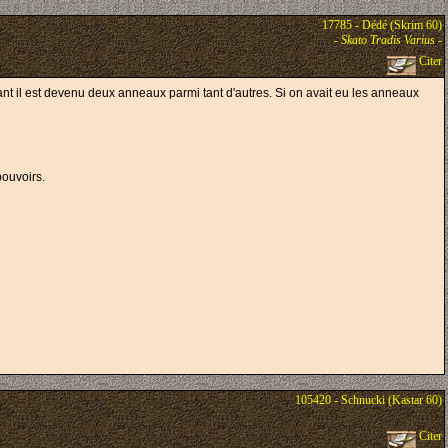
17785 - Dédé (Skrim 60)
-
Skato Tradis Varius
-
Citer
nant il est devenu deux anneaux parmi tant d'autres. Si on avait eu les anneaux
pouvoirs.
105420 - Schnucki (Kastar 60)
Citer