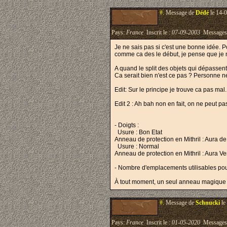
#.
Message de
Dédé
le 14-0
Pays:
France
Inscrit le :
07-09-2003
Messages
Je ne sais pas si c'est une bonne idée. P
comme ca des le début, je pense que je n
A quand le split des objets qui dépassent
Ca serait bien n'est ce pas ? Personne n
Edit: Sur le principe je trouve ca pas ma
Edit 2 : Ah bah non en fait, on ne peut pa
- Doigts :
Usure : Bon Etat
Anneau de protection en Mithril : Aura d
Usure : Normal
Anneau de protection en Mithril : Aura 
- Nombre d'emplacements utilisables pou
À tout moment, un seul anneau magique p
#.
Message de
Schnucki
le
Pays:
France
Inscrit le :
01-05-2020
Messages