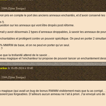
:
3344 (Djinn Tonique)
oir pris en compte le port des anciens anneaux enchantés, et d’avoir conservé les 
 !).
 question sur les anneaux qui vont être dropés post réforme.
devrait y avoir désormais 2 types d’anneaux droppables, à savoir les anneaux de po
chantables et protègent contre un pouvoir spécifique. On peut en porter 2 simulta
 MM/RM de base, et on ne peut en porter qu’un seul.
 ?
nse que la trollanité attend de le savoir…
nneau magique et l’enchanteur lui propose de pouvoir lancer un enchantement des
ackus
le 16-09-2024 à 10:40
:
3344 (Djinn Tonique)
magique (qui avait un bug de bonus RM/MM visiblement mais que tu as corrigé…
 soient pas forgeables. D’ailleurs aucun anneau ne l’ait à priori. J’ai envoyé uns de