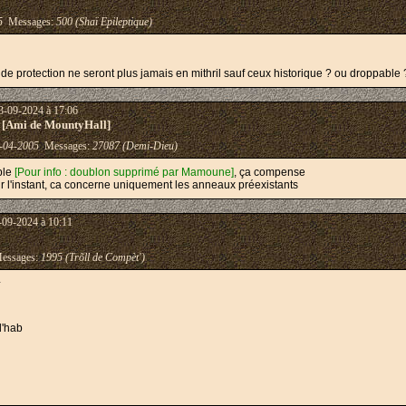
5
Messages:
500 (Shaï Epileptique)
de protection ne seront plus jamais en mithril sauf ceux historique ? ou droppable 
3-09-2024 à 17:06
 [Ami de MountyHall]
-04-2005
Messages:
27087 (Demi-Dieu)
uble
[Pour info : doublon supprimé par Mamoune]
, ça compense
our l'instant, ca concerne uniquement les anneaux préexistants
-09-2024 à 10:11
ssages:
1995 (Trõll de Compèt')
^
d'hab