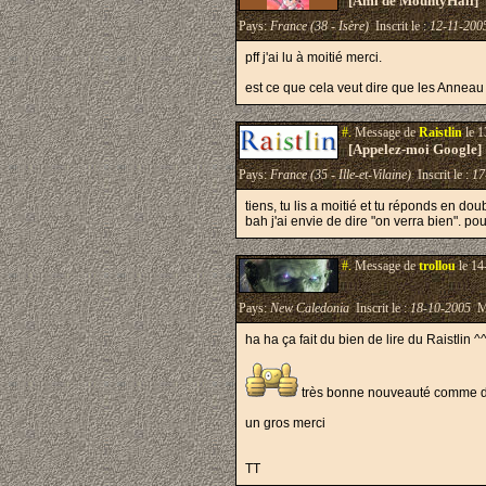
[Ami de MountyHall]
Pays:
France (38 - Isère)
Inscrit le :
12-11-200
pff j'ai lu à moitié merci.
est ce que cela veut dire que les Anneau 
#.
Message de
Raistlin
le 1
[Appelez-moi Google]
Pays:
France (35 - Ille-et-Vilaine)
Inscrit le :
17
tiens, tu lis a moitié et tu réponds en do
bah j'ai envie de dire "on verra bien". p
#.
Message de
trollou
le 14
Pays:
New Caledonia
Inscrit le :
18-10-2005
Me
ha ha ça fait du bien de lire du Raistlin ^
très bonne nouveauté comme 
un gros merci
TT