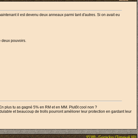
 maintenant il est devenu deux anneaux parmi tant d'autres. Si on avait eu
re deux pouvoirs.
 En plus tu as gagné 5% en RM et en MM. Plutôt cool non ?
odulable et beaucoup de trolls pourront améliorer leur protection en gardant leur
95389 - Gorrackus (Tomawak 60)