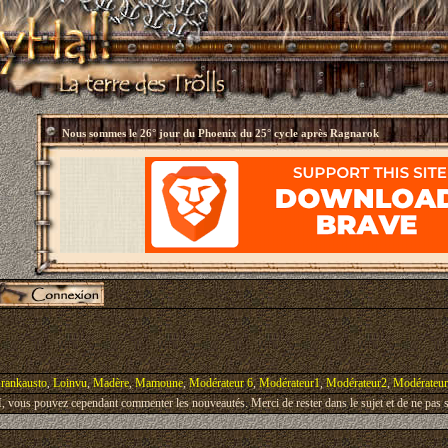
Nous sommes le
26° jour du Phoenix du 25° cycle après Ragnarok
rankausto
,
Loinvu
,
Madère
,
Mamoune
,
Modérateur 6
,
Modérateur1
,
Modérateur2
,
Modérateu
vous pouvez cependant commenter les nouveautés. Merci de rester dans le sujet et de ne pas s