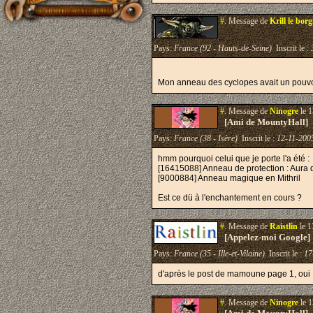
#.
Message de
Krill le bor
Pays:
France (92 - Hauts-de-Seine)
Inscrit le :
Mon anneau des cyclopes avait un pouvoi
#.
Message de
Ninogre
le 1
[Ami de MountyHall]
Pays:
France (38 - Isère)
Inscrit le :
12-11-200
hmm pourquoi celui que je porte l'a été :
[16415088] Anneau de protection : Aura 
[9000884] Anneau magique en Mithril
Est ce dü à l'enchantement en cours ?
#.
Message de
Raistlin
le 1
[Appelez-moi Google]
Pays:
France (35 - Ille-et-Vilaine)
Inscrit le :
17
d'après le post de mamoune page 1, oui
#.
Message de
Ninogre
le 1