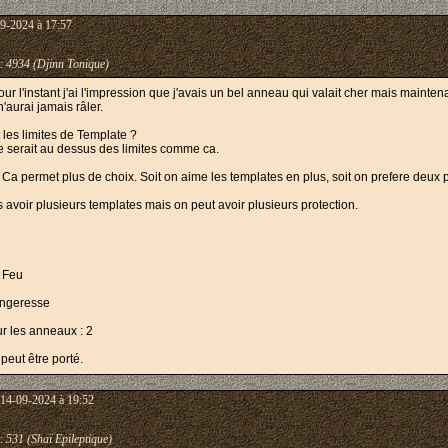
9-2024 à 17:57
:
4934 (Djinn Tonique)
our l'instant j'ai l'impression que j'avais un bel anneau qui valait cher mais mainte
'aurai jamais râler.
 les limites de Template ?
e serait au dessus des limites comme ca.
l. Ca permet plus de choix. Soit on aime les templates en plus, soit on prefere deux 
s avoir plusieurs templates mais on peut avoir plusieurs protection.
e Feu
Vengeresse
r les anneaux : 2
eut être porté.
 14-09-2024 à 19:52
:
531 (Shaï Epileptique)