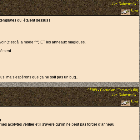
-
Les Dobertrolls
-
Citer
templates qui étaient dessus !
uvoir (c’est à la mode ^^) ET les anneaux magiques.
nément.
sus, mais espérons que ça ne soit pas un bug…
95389 - Gorrackus (Tomawak 60)
-
Les Dobertrolls
-
Citer
).
 mes acolytes vérifier et il s’avère qu’on ne peut pas forger d’anneau.