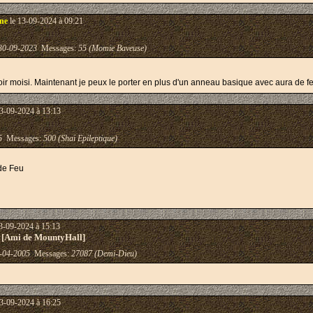
gne
le 13-09-2024 à 09:21
30-09-2023
Messages:
55 (Momie Baveuse)
r moisi. Maintenant je peux le porter en plus d'un anneau basique avec aura de f
3-09-2024 à 13:13
5
Messages:
500 (Shaï Epileptique)
de Feu
3-09-2024 à 15:13
 [Ami de MountyHall]
-04-2005
Messages:
27087 (Demi-Dieu)
3-09-2024 à 16:25