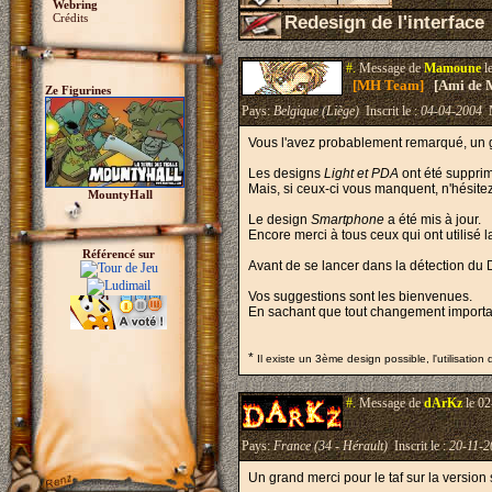
Webring
Crédits
Redesign de l'interface
#.
Message de
Mamoune
l
[MH Team]
[Ami de 
Ze Figurines
Pays:
Belgique (Liège)
Inscrit le :
04-04-2004
M
Vous l'avez probablement remarqué, un g
Les designs
Light et PDA
ont été suppri
Mais, si ceux-ci vous manquent, n'hésitez 
MountyHall
Le design
Smartphone
a été mis à jour.
Encore merci à tous ceux qui ont utilisé l
Référencé sur
Avant de se lancer dans la détection du D
Vos suggestions sont les bienvenues.
En sachant que tout changement important
*
Il existe un 3ème design possible, l'utilisation
#.
Message de
dArKz
le 02
Pays:
France (34 - Hérault)
Inscrit le :
20-11-2
Un grand merci pour le taf sur la version