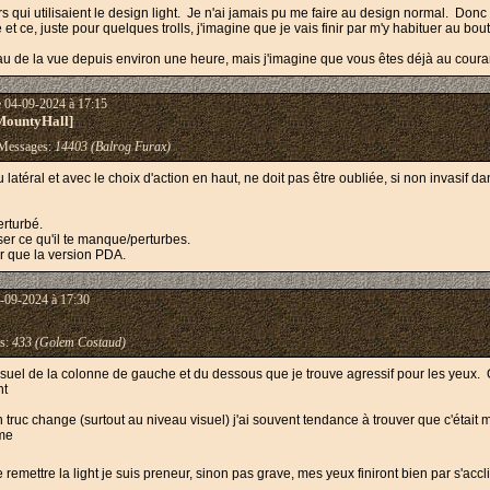
rs qui utilisaient le design light. Je n'ai jamais pu me faire au design normal. D
re et ce, juste pour quelques trolls, j'imagine que je vais finir par m'y habituer au 
veau de la vue depuis environ une heure, mais j'imagine que vous êtes déjà au coura
e 04-09-2024 à 17:15
MountyHall]
essages:
14403 (Balrog Furax)
atéral et avec le choix d'action en haut, ne doit pas être oubliée, si non invasif d
erturbé.
iser ce qu'il te manque/perturbes.
er que la version PDA.
-09-2024 à 17:30
s:
433 (Golem Costaud)
isuel de la colonne de gauche et du dessous que je trouve agressif pour les yeux. Qua
ht
 truc change (surtout au niveau visuel) j'ai souvent tendance à trouver que c'était m
ème
 remettre la light je suis preneur, sinon pas grave, mes yeux finiront bien par s'acc