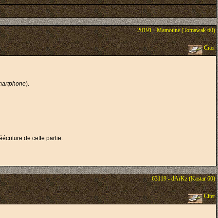
20191 - Mamoune (Tomawak 60)
Citer
martphone
).
criture de cette partie.
63119 - dArKz (Kastar 60)
Citer