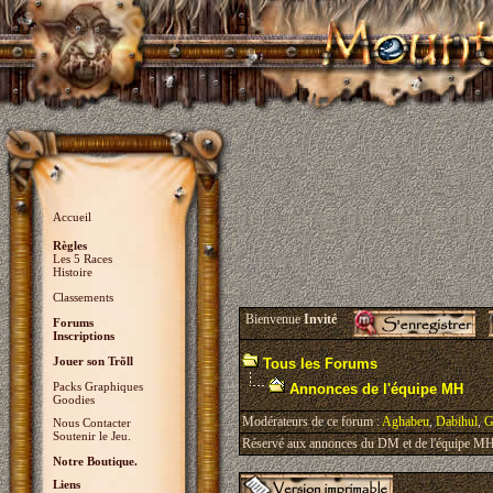
Accueil
Règles
Les 5 Races
Histoire
Classements
Bienvenue
Invité
Forums
Inscriptions
Jouer son Trõll
Tous les Forums
Packs Graphiques
Annonces de l'équipe MH
Goodies
Modérateurs de ce forum :
Aghabeu
,
Dabihul
,
G
Nous Contacter
Soutenir le Jeu.
Réservé aux annonces du DM et de l'équipe MH, 
Notre Boutique.
Liens