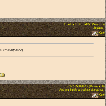
113413 - PIL0UFAHSS (Skrim 33)
-
Bouseux
-
Citer
al et Smartphone
).
22927 - SOKHAR (Durakuir 60)
-
chuis une bande de troll à moi tout seul
-
Citer