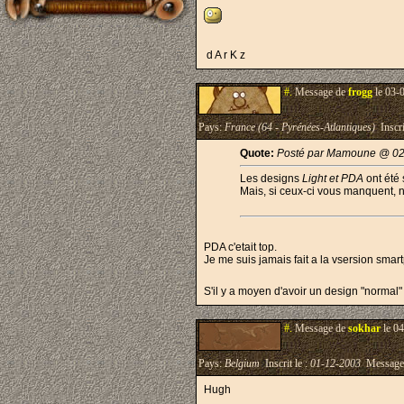
d A r K z
#.
Message de
frogg
le 03-
Pays:
France (64 - Pyrénées-Atlantiques)
Inscri
Quote:
Posté par Mamoune @ 02
Les designs
Light et PDA
ont été
Mais, si ceux-ci vous manquent, n'
PDA c'etait top.
Je me suis jamais fait a la vsersion smar
S'il y a moyen d'avoir un design "normal"
#.
Message de
sokhar
le 04
Pays:
Belgium
Inscrit le :
01-12-2003
Message
Hugh