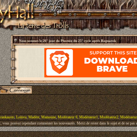
Nous sommes le
26° jour du Phoenix du 25° cycle après Ragnarok
rankausto
,
Loinvu
,
Madère
,
Mamoune
,
Modérateur 6
,
Modérateur1
,
Modérateur2
,
Modérateu
vous pouvez cependant commenter les nouveautés. Merci de rester dans le sujet et de ne pas s