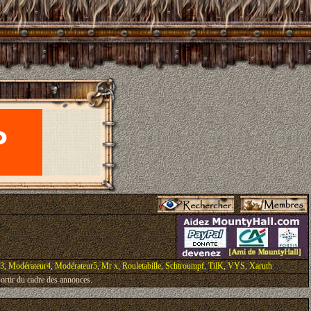
r3
,
Modérateur4
,
Modérateur5
,
Mr x
,
Rouletabille
,
Schtroumpf
,
TilK
,
VYS
,
Xaruth
ortir du cadre des annonces.