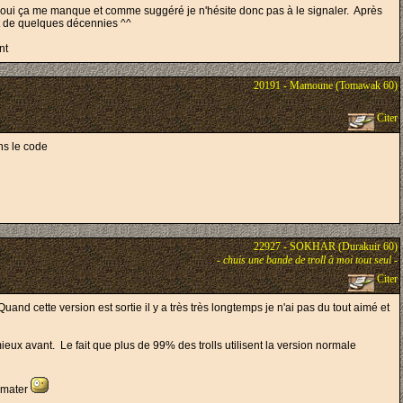
onc oui ça me manque et comme suggéré je n'hésite donc pas à le signaler. Après
bout de quelques décennies ^^
nt
20191 - Mamoune (Tomawak 60)
Citer
ans le code
22927 - SOKHAR (Durakuir 60)
-
chuis une bande de troll à moi tout seul
-
Citer
nd cette version est sortie il y a très très longtemps je n'ai pas du tout aimé et
ieux avant. Le fait que plus de 99% des trolls utilisent la version normale
limater