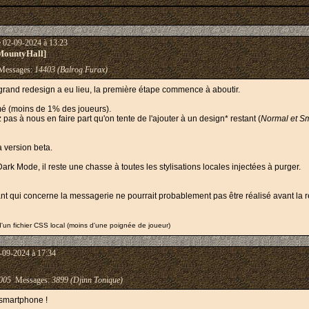
e 02-09-2024 à 13:23
MountyHall]
essages:
14403 (Balrog Furax)
rand redesign a eu lieu, la première étape commence à aboutir.
mé (moins de 1% des joueurs).
pas à nous en faire part qu'on tente de l'ajouter à un design* restant (
Normal et S
a version beta.
ark Mode, il reste une chasse à toutes les stylisations locales injectées à purger.
 qui concerne la messagerie ne pourrait probablement pas être réalisé avant la réé
 d'un fichier CSS local (moins d'une poignée de joueur)
-09-2024 à 17:34
005
Messages:
3899 (Djinn Tonique)
 smartphone !