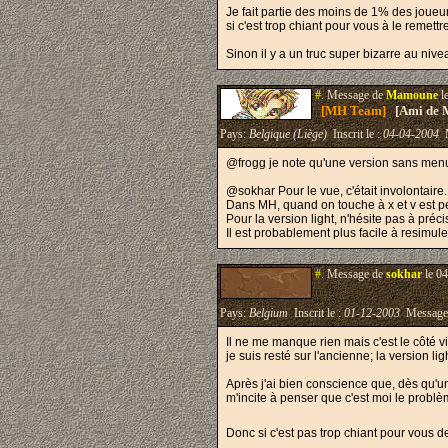
Je fait partie des moins de 1% des joueu
si c'est trop chiant pour vous à le remett
Sinon il y a un truc super bizarre au ni
#.
Message de
Mamoune
l
[MH Team]
[Ami de 
Pays:
Belgique (Liège)
Inscrit le :
04-04-2004
M
@frogg je note qu'une version sans menu l
@sokhar Pour le vue, c'était involontaire.
Dans MH, quand on touche à x et v est p
Pour la version light, n'hésite pas à préc
Il est probablement plus facile à resimul
#.
Message de
sokhar
le 04
Pays:
Belgium
Inscrit le :
01-12-2003
Message
Il ne me manque rien mais c'est le côté v
je suis resté sur l'ancienne; la version lig
Après j'ai bien conscience que, dès qu'un
m'incite à penser que c'est moi le probl
Donc si c'est pas trop chiant pour vous de