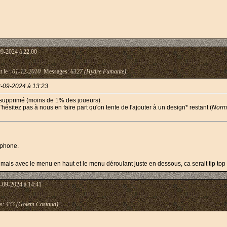
09-2024 à 22:00
t le :
01-12-2010
Messages:
6327 (Hydre Fumante)
-09-2024 à 13:23
 supprimé (moins de 1% des joueurs).
hésitez pas à nous en faire part qu'on tente de l'ajouter à un design* restant (
Norm
tphone.
 mais avec le menu en haut et le menu déroulant juste en dessous, ca serait tip top
-09-2024 à 14:41
s:
433 (Golem Costaud)