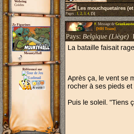
Webring
Crédits
Les mouchquetaires (et
Pages :
1
,
2
,
3
,
4
,
[5]
#.
Message de
Grankausto
Ze Figurines
[MH Team]
Pays:
Belgique (Liège)
I
La bataille faisait r
MountyHall
Référencé sur
Après ça, le vent se 
rocher à ses pieds et
Puis le soleil. "Tiens