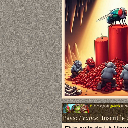
#.
Message de
gorzak
le 26
Pays:
France
Inscrit le 