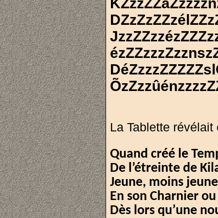
KZzzZZàZzzzzn
DZzZzZZzélZZz
JzzZZzzézZZZz
ézZZzzzZzznsz
DéZzzzZZZZZsl
ÕzZzzûénzzzzZ
La Tablette révélait 
Quand créé le Temp
De l’étreinte de Ki
Jeune, moins jeune 
En son Charnier ou 
Dès lors qu’une no