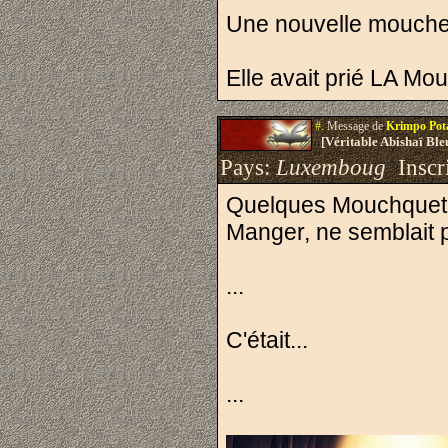
Une nouvelle mouche sc
Elle avait prié LA Mou
#.
Message de
Krimpo Po
[Véritable Abishaï Bl
Pays:
Luxemboug
Inscri
Quelques Mouchquetair
Manger, ne semblait pa
...
C'était...
...