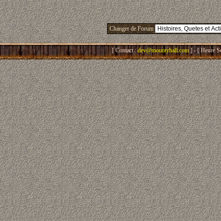
Changer de Forum
[ Contact :
dev@mountyhall.com
] - [ Heure S