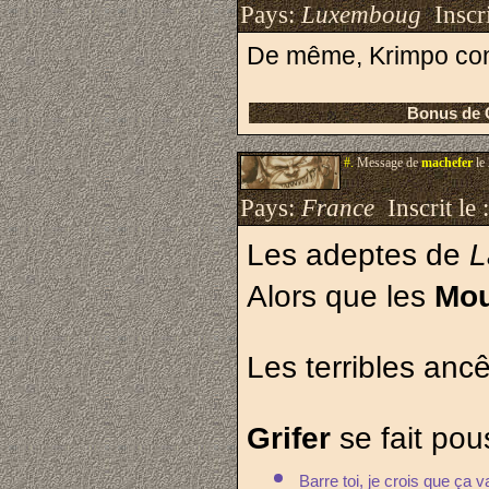
Pays:
Luxemboug
Inscri
De même, Krimpo conti
Bonus de Concen
#.
Message de
machefer
le
Pays:
France
Inscrit le 
Les adeptes de 
L
Alors que les 
Mou
Les terribles anc
Grifer 
se fait po
Barre toi, je crois que ça 