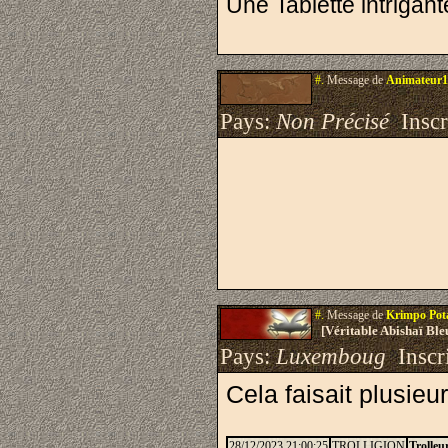
Une Tablette intrigan
#.
Message de
Animateur1
Pays:
Non Précisé
Inscri
#.
Message de
Krimpo Po
[Véritable Abishaï Bl
Pays:
Luxemboug
Inscri
Cela faisait plusie
28/12/2023 21:00:25
TROLLIGION
Trolleur