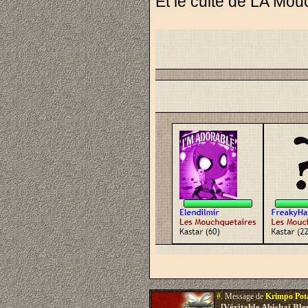
Et le culte de LA Mou
#.
Message de
Krimpo Po
[Véritable Abishaï Bl