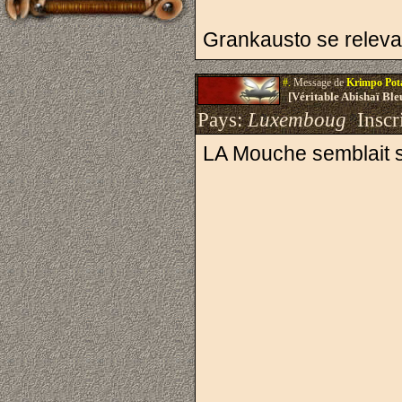
Grankausto se releva 
#.
Message de
Krimpo Po
[Véritable Abishaï Bl
Pays:
Luxemboug
Inscri
LA Mouche semblait s'a