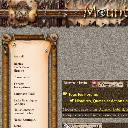
Accueil
Règles
Les 5 Races
Histoire
Classements
Bienvenue
Invité
Forums
Inscriptions
Jouer son Trõll
Tous les Forums
Packs Graphiques
Histoires, Quetes et Actions d'
Goodies
Modérateurs de ce forum :
Aghabeu
,
Dabihul
,
G
Nous Contacter
Soutenir le Jeu.
Lorsque vous écrivez sur ce Forum, vous devez v
Notre Boutique.
Liens