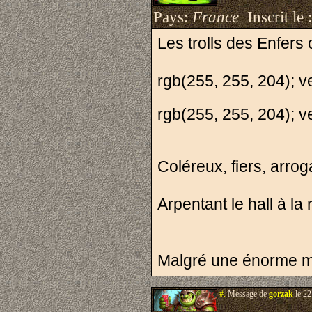
Pays:
France
Inscrit le 
Les trolls des Enfers 
rgb(255, 255, 204); ve
rgb(255, 255, 204); ve
Coléreux, fiers, arroga
Arpentant le hall à la 
Malgré une énorme mou
#.
Message de
gorzak
le 22