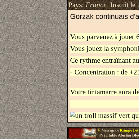
Pays:
France
Inscrit le 
Gorzak continuais d'
Vous parvenez à jouer 6
Vous jouez la symphoni
Ce rythme entraînant aur
- Concentration : de +2
Votre tintamarre aura de
#.
Message de
Krimpo Po
[Véritable Abishaï Bl