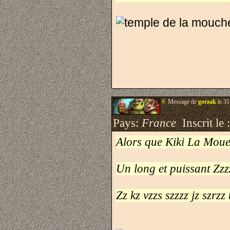
#.
Message de
gorzak
le 31
Pays:
France
Inscrit le 
Alors que Kiki La Mouet
Un long et puissant Zzz
Zz kz vzzs szzzz jz szrzz 