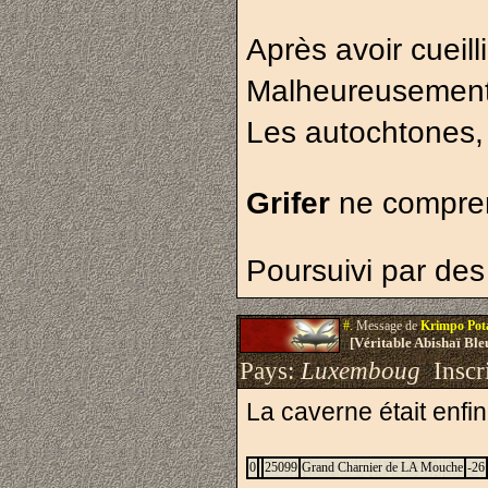
Après avoir cueil
Malheureusement l
Les autochtones, 
Grifer 
ne compren
Poursuivi par des 
#.
Message de
Krimpo Po
[Véritable Abishaï Bl
Pays:
Luxemboug
Inscri
La caverne était enfi
0
25099
Grand Charnier de LA Mouche
-26