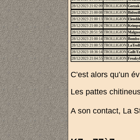
28/12/2023 21:02:09
TROLLIGION
Gorzak
28/12/2023 21:00:08
TROLLIGION
Bidouil
28/12/2023 21:00:13
TROLLIGION
Elendil
28/12/2023 21:00:24
TROLLIGION
Krimp
28/12/2023 20:51:58
TROLLIGION
Malgn
28/12/2023 21:00:14
TROLLIGION
Bombo
28/12/2023 21:00:53
TROLLIGION
LaTroll
28/12/2023 18:36:14
TROLLIGION
Galh'E
28/12/2023 21:04:55
TROLLIGION
Freaky
C'est alors qu'un é
Les pattes chitineus
A son contact, La St