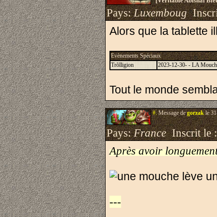
[Véritable Abishaï Bl
Pays:
Luxemboug
Inscri
Alors que la tablette 
Evènements Spéciaux
Trõlligion
2023-12-30- - LA Mouche 
Tout le monde semblai
#.
Message de
gorzak
le 31
Pays:
France
Inscrit le 
Après avoir longuement o
---