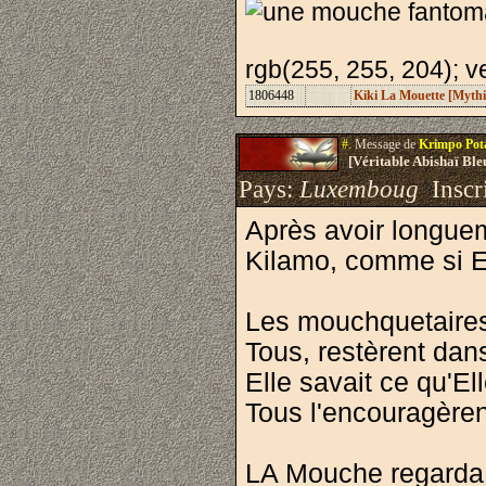
rgb(255, 255, 204); ve
1806448
Kiki La Mouette [Myth
#.
Message de
Krimpo Po
[Véritable Abishaï Bl
Pays:
Luxemboug
Inscri
Après avoir longuem
Kilamo, comme si Ell
Les mouchquetaires 
Tous, restèrent dan
Elle savait ce qu'Ell
Tous l'encouragèren
LA Mouche regarda 