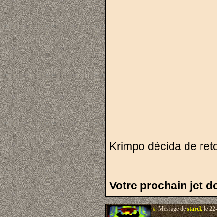
Krimpo décida de reto
Votre prochain jet 
#.
Message de
starck
le 22