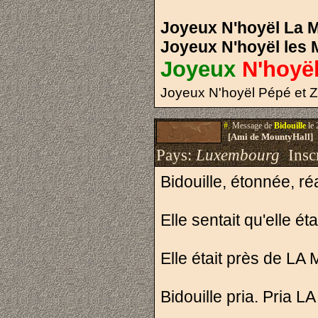
Joyeux N'hoyël La 
Joyeux N'hoyël les 
Joyeux
N'hoyë
Joyeux N'hoyël Pépé et Z
#.
Message de
Bidouille
le 
[Ami de MountyHall]
Pays:
Luxembourg
Inscr
Bidouille, étonnée, ré
Elle sentait qu'elle ét
Elle était près de LA 
Bidouille pria. Pria 