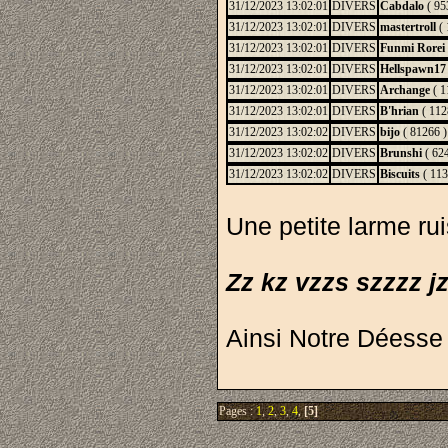
31/12/2023 13:02:01
DIVERS
Cabdalo
( 95
31/12/2023 13:02:01
DIVERS
mastertroll
( 
31/12/2023 13:02:01
DIVERS
Funmi Rorei
31/12/2023 13:02:01
DIVERS
Hellspawn17
31/12/2023 13:02:01
DIVERS
Archange
( 1
31/12/2023 13:02:01
DIVERS
B'hrian
( 112
31/12/2023 13:02:02
DIVERS
bijo
( 81266 )
31/12/2023 13:02:02
DIVERS
Brunshi
( 624
31/12/2023 13:02:02
DIVERS
Biscuits
( 113
Une petite larme rui
Zz kz vzzs szzzz jz
Ainsi Notre Déesse s
Pages :
1
,
2
,
3
,
4
,
[5]