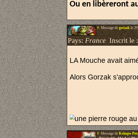
Ou en libèreront a
#.
Message de
gorzak
le 29
Pays:
France
Inscrit le 
LA Mouche avait aimée 
Alors Gorzak s'approc
#.
Message de
Krimpo Po