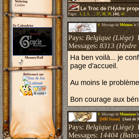
Webring
Crédits
Le Troc de l'Hydre propo
Pages :
1
,
2
,
3
, ... ,
37
,
38
,
39
,
[40]
,
41
#.
Message de
Mérinos
le 
Ze Calendrier
Pays:
Belgique (Liège)
I
Messages:
8313 (Hydre
Ha ben voilà... je con
MountyHall
page d'accueil.
Référencé sur
Au moins le problème
Bon courage aux bé
#.
Message de
Mamoune
l
[MH Team]
[Ami de 
Pays:
Belgique (Liège)
I
Messages:
14404 (Balro