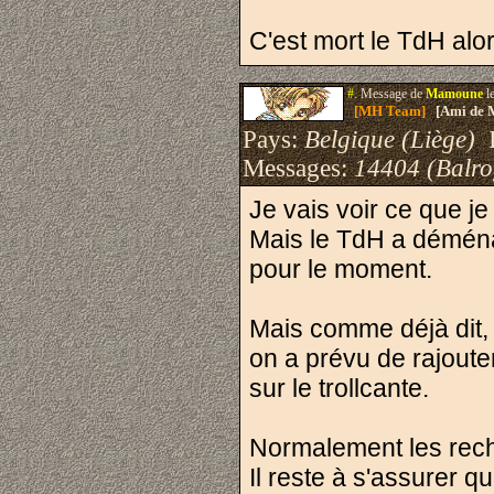
C'est mort le TdH alo
#.
Message de
Mamoune
l
[MH Team]
[Ami de 
Pays:
Belgique (Liège)
I
Messages:
14404 (Balro
Je vais voir ce que j
Mais le TdH a déména
pour le moment.
Mais comme déjà dit,
on a prévu de rajouter
sur le trollcante.
Normalement les rech
Il reste à s'assurer qu