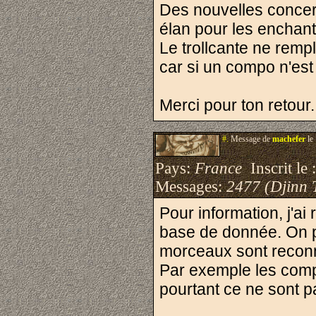
Des nouvelles concer
élan pour les enchant
Le trollcante ne remp
car si un compo n'est
Merci pour ton retour.
#.
Message de
machefer
le
Pays:
France
Inscrit le 
Messages:
2477 (Djinn 
Pour information, j'ai
base de donnée. On pe
morceaux sont reconn
Par exemple les compo
pourtant ce ne sont 