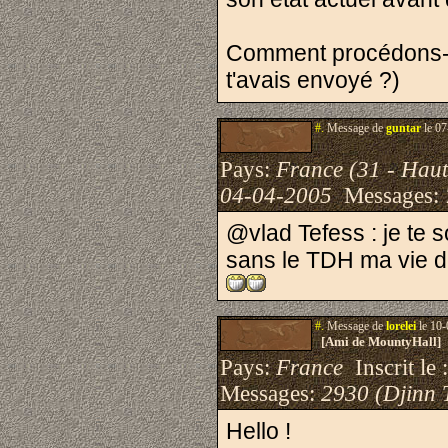
Comment procédons-no
t'avais envoyé ?)
#.
Message de
guntar
le 07
Pays:
France (31 - Hau
04-04-2005
Messages:
@vlad Tefess : je te 
sans le TDH ma vie 
#.
Message de
lorelei
le 10-
[Ami de MountyHall]
Pays:
France
Inscrit le 
Messages:
2930 (Djinn 
Hello !