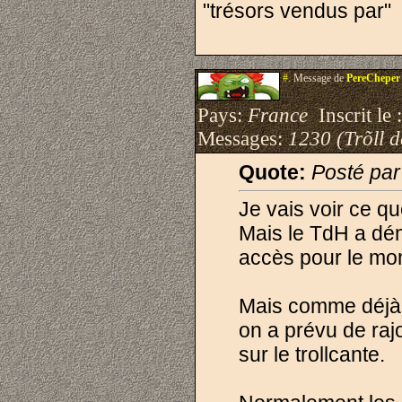
"trésors vendus par"
#.
Message de
PereCheper
Pays:
France
Inscrit le 
Messages:
1230 (Trõll 
Quote:
Posté pa
Je vais voir ce q
Mais le TdH a dém
accès pour le mo
Mais comme déjà 
on a prévu de rajo
sur le trollcante.