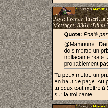
#.
Message de
Krasseux
le
Pays:
France
Inscrit le 
Messages:
3861 (Djinn 
Quote:
Posté par
@Mamoune : Dans 
dois mettre un pr
trollacante reste
probablement pas 
Tu peux mettre un prix
en haut de page. Au p
tu peux tout mettre à
sur la trollcante.
#.
Message de
Glakvurk
le