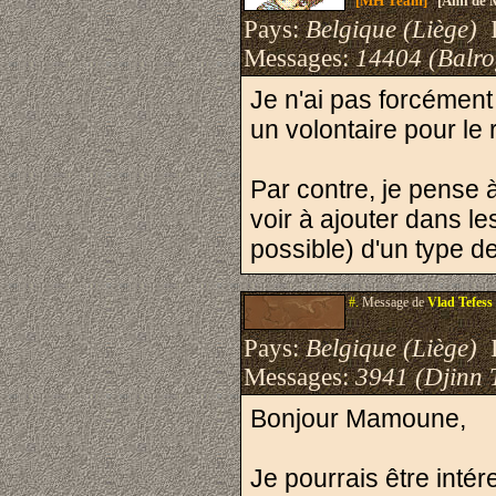
[MH Team]
[Ami de 
Pays:
Belgique (Liège)
I
Messages:
14404 (Balro
Je n'ai pas forcément
un volontaire pour le
Par contre, je pense 
voir à ajouter dans le
possible) d'un type de
#.
Message de
Vlad Tefess
Pays:
Belgique (Liège)
I
Messages:
3941 (Djinn 
Bonjour Mamoune,
Je pourrais être intér