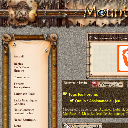
Nous sommes le
28° jour
Accueil
Règles
Les 5 Races
Histoire
Classements
Bienvenue
Invité
Forums
Inscriptions
Jouer son Trõll
Tous les Forums
Packs Graphiques
Outils : Assistance au jeu
Goodies
Modérateurs de ce forum :
Aghabeu
,
Dabihul
,
G
Nous Contacter
Soutenir le Jeu.
Modérateur5
,
Mr x
,
Rouletabille
,
Schtroumpf
,
T
Notre Boutique.
Liens