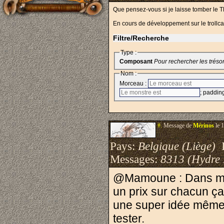
Que pensez-vous si je laisse tomber le TD
En cours de développement sur le trollc
Filtre/Recherche
Type :
Composant
Pour rechercher les trésor
Nom :
Morceau :
; padding
#.
Message de
Mérinos
le 
Pays:
Belgique (Liège)
I
Messages:
8313 (Hydre
@Mamoune : Dans mon 
un prix sur chacun ça 
une super idée même s
tester.