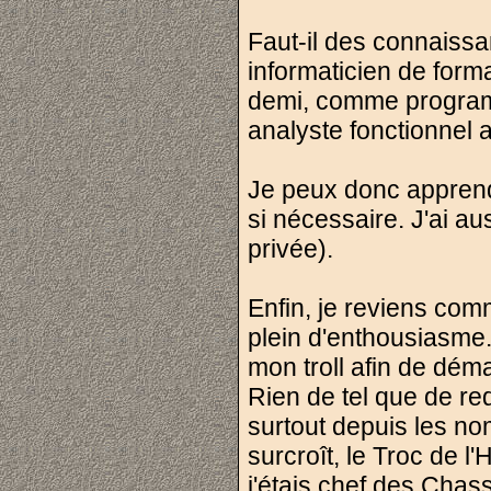
Faut-il des connaissa
informaticien de form
demi, comme programme
analyste fonctionnel a
Je peux donc apprend
si nécessaire. J'ai a
privée).
Enfin, je reviens co
plein d'enthousiasme.
mon troll afin de dé
Rien de tel que de redé
surtout depuis les n
surcroît, le Troc de l'
j'étais chef des Chas