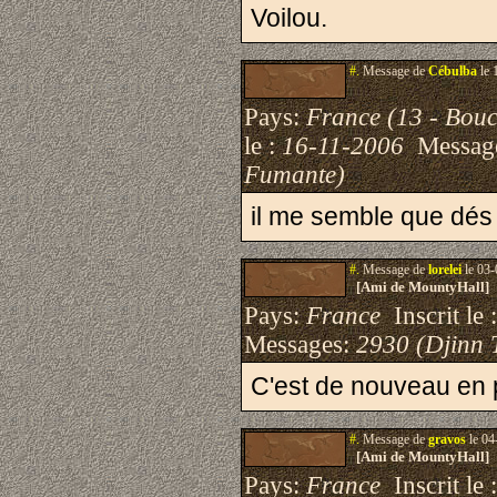
Voilou.
#.
Message de
Cébulba
le 
Pays:
France (13 - Bou
le :
16-11-2006
Messag
Fumante)
il me semble que dés 
#.
Message de
lorelei
le 03-
[Ami de MountyHall]
Pays:
France
Inscrit le 
Messages:
2930 (Djinn 
C'est de nouveau en
#.
Message de
gravos
le 04
[Ami de MountyHall]
Pays:
France
Inscrit le 