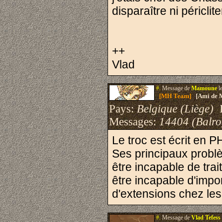
disparaître ni périclite
++
Vlad
#.
Message de
Mamoune
l
[MH Team]
[Ami de 
Pays:
Belgique (Liège)
I
Messages:
14404 (Balro
Le troc est écrit en 
Ses principaux probl
être incapable de trai
être incapable d'impo
d'extensions chez les
#.
Message de
Vlad Tefess