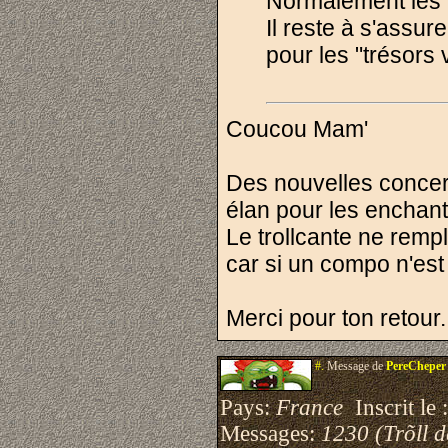
Normalement les 
Il reste à s'assure
pour les "trésors
Coucou Mam'
Des nouvelles concer
élan pour les enchant
Le trollcante ne remp
car si un compo n'est
Merci pour ton retour.
#.
Message de
PereCheper
Pays:
France
Inscrit le 
Messages:
1230 (Trõll 