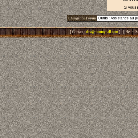
Si vous 
Changer de Forum
[ Contact :
dev@mountyhall.com
] - [ Heure S