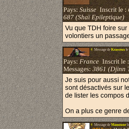
Pays:
Suisse
Inscrit le :
687 (Shaï Epileptique)
Vu que TDH foire sur
volontiers un passage 
#.
Message de
Krasseux
le
Pays:
France
Inscrit le 
Messages:
3861 (Djinn 
Je suis pour aussi no
sont désactivés sur l
de lister les compos 
On a plus ce genre de
#.
Message de
Mamoune
l