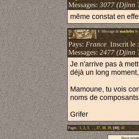
Messages:
3077 (Djinn 
même constat en effe
#.
Message de
machefer
le
Pays:
France
Inscrit le 
Messages:
2477 (Djinn 
Je n'arrive pas à mett
déjà un long moment, m
Mamoune, tu vois com
noms de composants
Grifer
Pages :
1
,
2
,
3
, ... ,
37
,
38
,
39
,
[40]
,
41
Pour post