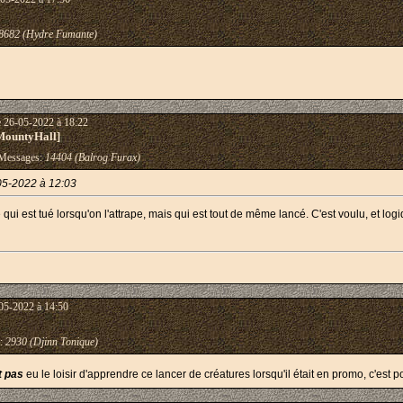
8682 (Hydre Fumante)
e 26-05-2022 à 18:22
MountyHall]
essages:
14404 (Balrog Furax)
05-2022 à 12:03
ui est tué lorsqu'on l'attrape, mais qui est tout de même lancé. C'est voulu, et log
05-2022 à 14:50
:
2930 (Djinn Tonique)
 pas
eu le loisir d'apprendre ce lancer de créatures lorsqu'il était en promo, c'est po