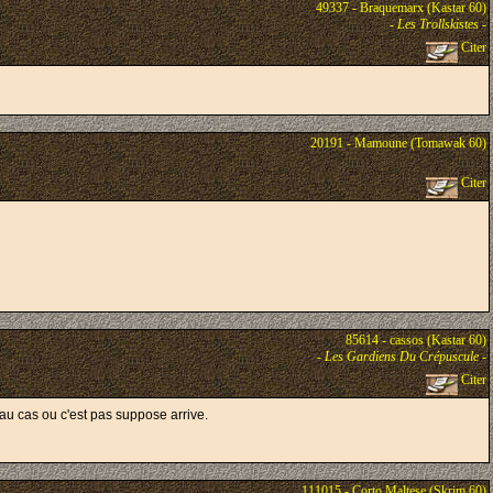
49337 - Braquemarx (Kastar 60)
-
Les Trollskistes
-
Citer
20191 - Mamoune (Tomawak 60)
Citer
85614 - cassos (Kastar 60)
-
Les Gardiens Du Crépuscule
-
Citer
au cas ou c'est pas suppose arrive.
111015 - Corto Maltese (Skrim 60)