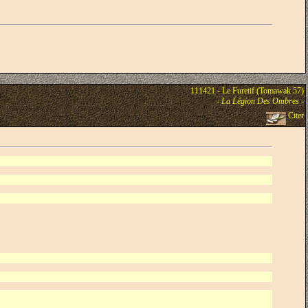
111421 - Le Furetif (Tomawak 57)
-
La Légion Des Ombres
-
Citer