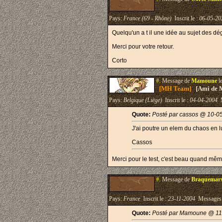
Pays:
France (69 - Rhône)
Inscrit le :
06-05-20
Quelqu'un a t il une idée au sujet des dég
Merci pour votre retour.
Corto
#.
Message de
Mamoune
l
[MH Team]
[Ami de 
Pays:
Belgique (Liège)
Inscrit le :
04-04-2004
M
Quote:
Posté par cassos @ 10-0
J'ai poutre un elem du chaos en l
Cassos
Merci pour le test, c'est beau quand mêm
#.
Message de
Braquemar
Pays:
France
Inscrit le :
23-11-2004
Messages
Quote:
Posté par Mamoune @ 11