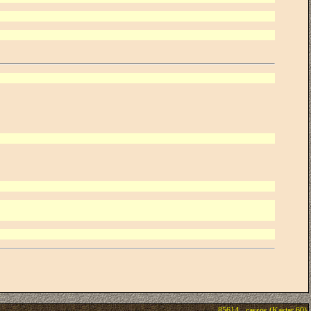
85614 - cassos (Kastar 60)