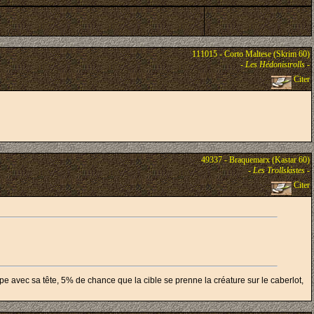
111015 - Corto Maltese (Skrim 60)
-
Les Hédonistrolls
-
Citer
49337 - Braquemarx (Kastar 60)
-
Les Trollskistes
-
Citer
pe avec sa tête, 5% de chance que la cible se prenne la créature sur le caberlot,