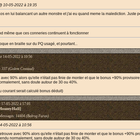
@ 10-05-2022 à 19:35
os en lui balancant un autre monstre et j'ai eu quand meme la malediction. Juste po
uand même que ces conneries continuent à fonctionner
oque en braille sur du PQ usagé, et pourtant...
le 14-05-2022 à 10:56
:
337 (Golem Costaud)
e avec 90% alors qu'elle n'était pas finie de monter et que le bonus +90% provisoir
 normalement, sans doute autour de 30 ou 40%.
u courant serait calculé bonus déduit)
e 17-05-2022 à 17:01
MountyHall]
essages:
14404 (Balrog Furax)
14-05-2022 à 10:56
retrouve avec 90% alors qu'elle n'était pas finie de monter et que le bonus +90% p
s rendu normalement, sans doute autour de 30 ou 40%.