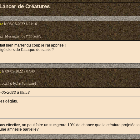
Lancer de Créatures
se
le 06-05-2022 à 21:16
22
Messages:
6 (P'tit Gob')
it bien marrer du coup je l'ai apprise !
ligés lors de l'attaque de saisie?
x
le 09-05-2022 à 07:40
:
5031 (Hydre Fumante)
-05-2022 à 09:53
les dégâts.
pas effective, on peut faire un truc genre 10% de chance que la créature projetée ta
 une amnésie partielle?