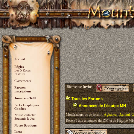
Accueil
Règles
Les 5 Races
Histoire
Classements
Bienvenue
Invité
Forums
Inscriptions
Jouer son Trõll
Tous les Forums
Packs Graphiques
Annonces de l'équipe MH
Goodies
Modérateurs de ce forum :
Aghabeu
,
Dabihul
,
G
Nous Contacter
Soutenir le Jeu.
Réservé aux annonces du DM et de l'équipe MH, 
Notre Boutique.
Liens