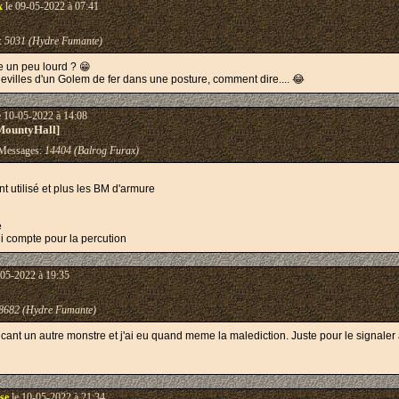
x
le 09-05-2022 à 07:41
:
5031 (Hydre Fumante)
e un peu lourd ? 😁
hevilles d'un Golem de fer dans une posture, comment dire.... 😂
e 10-05-2022 à 14:08
MountyHall]
essages:
14404 (Balrog Furax)
t utilisé et plus les BM d'armure
e
qui compte pour la percution
-05-2022 à 19:35
8682 (Hydre Fumante)
cant un autre monstre et j'ai eu quand meme la malediction. Juste pour le signaler 
se
le 10-05-2022 à 21:34