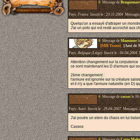
#.
Message de
Braquemar
Pays:
France
Inscrit le :
23-11-2004
Messages
Quelqu'un a essayé d'attraper un monstr
J'ai un poto qui est resté accroché aux c
#.
Message de
Mamoune
l
[MH Team]
[Ami de 
Pays:
Belgique (Liège)
Inscrit le :
04-04-2004
M
Attention changement sur la corpulence
ce sont maintenant les D d'armure qui son
2ème changement :
l'armure est ignorée sur la créature saisi
et il n'y a que l'armure naturelle (en D) 
#.
Message de
cassos
le 10
Pays:
Autre
Inscrit le :
29-04-2007
Messages:
J'ai poutre un elem du chaos en lui balan
Cassos
#.
Message de
Corto Malte