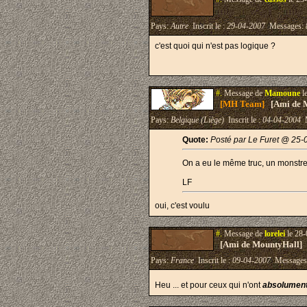
Pays:
Autre
Inscrit le :
29-04-2007
Messages:
c'est quoi qui n'est pas logique ?
#.
Message de
Mamoune
l
[MH Team]
[Ami de 
Pays:
Belgique (Liège)
Inscrit le :
04-04-2004
M
Quote:
Posté par Le Furet @ 25-
On a eu le même truc, un monstre q
LF
oui, c'est voulu
#.
Message de
lorelei
le 28-
[Ami de MountyHall]
Pays:
France
Inscrit le :
09-04-2007
Messages
Heu ... et pour ceux qui n'ont
absolument