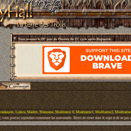
Nous sommes le
28° jour du Phoenix du 25° cycle après Ragnarok
rankausto
,
Loinvu
,
Madère
,
Mamoune
,
Modérateur 6
,
Modérateur1
,
Modérateur2
,
Modérateu
vous pouvez cependant commenter les nouveautés. Merci de rester dans le sujet et de ne pas s