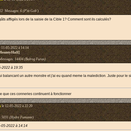
22
Messages:
6 (P'tit Gob')
âts affligés lors de la saisie de la Cible 1? Comment sont ils calculés?
e 11-05-2022 à 14:14
MountyHall]
essages:
14404 (Balrog Furax)
5-2022 à 19:35
ui balancant un autre monstre et j'ai eu quand meme la malediction. Juste pour le s
e que ces conneries continuent à fonctionner
x
le 12-05-2022 à 22:20
:
5031 (Hydre Fumante)
-05-2022 à 14:14