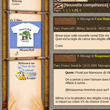
Webring
Crédits
[Nouvelle compétence] 
Pages :
1
,
2
,
3
,
4
,
[5]
,
6
#.
Message de
Corto Malte
Ze T-Shirt
Pays:
France (69 - Rhône)
Inscrit le :
06-05-20
Bravo pour cette nouvelle comp! Elle me fa
Quel est la règle de calcul des dégâts aff
Corto
MountyHall
#.
Message de
Braquemar
Référencé sur
Pays:
France
Inscrit le :
23-11-2004
Messages
Quote:
Posté par Mamoune @ 06
On a pensé à virer l'armure dans 
Affaire à suivre...
@braquemax Amnésie pour qui?
Même si la localisation des dégâts n'est 
si impact au crâne x% de chance d'avoir