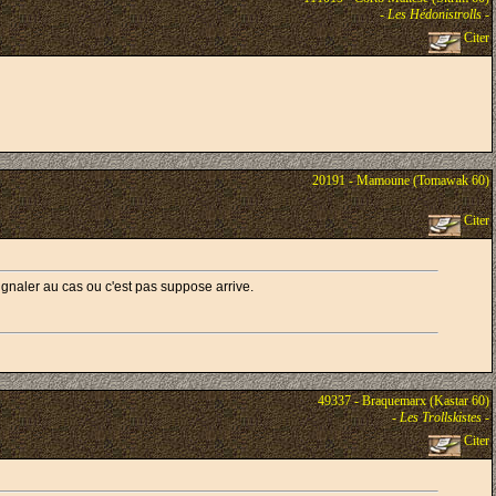
-
Les Hédonistrolls
-
Citer
20191 - Mamoune (Tomawak 60)
Citer
ignaler au cas ou c'est pas suppose arrive.
49337 - Braquemarx (Kastar 60)
-
Les Trollskistes
-
Citer