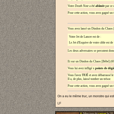
Votre
Death Note
a été
abîmée
par ce 
Pour cette action, vous avez gagné un 
Vous avez lancé un Dindon du Chaos 
Votre Jet de Lancer est de :
Le Jet d'Esquive de votre cible est de 
Les deux adversaires se percutent donc
Et sur un Dindon du Chaos [Bébé] (6
Vous lui avez infligé x
points de dégâ
Vous l'avez
TUÉ
et avez débarrassé l
Il a, de plus, laissé tomber un trésor.
Pour cette action, vous avez gagné un 
On a eu le même truc, un monstre qui est 
LF
#.
Message de
cassos
le 25