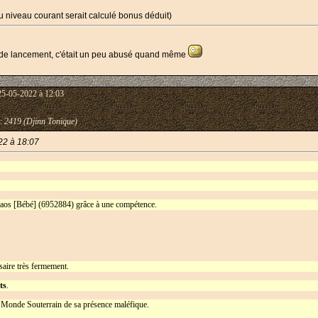
u niveau courant serait calculé bonus déduit)
e de lancement, c'était un peu abusé quand même
25-05-2022 à 12:03
:
2419 (Djinn Tonique)
22 à 18:07
haos [Bébé] (6952884) grâce à une compétence.
saire très fermement.
ts
.
e Monde Souterrain de sa présence maléfique.