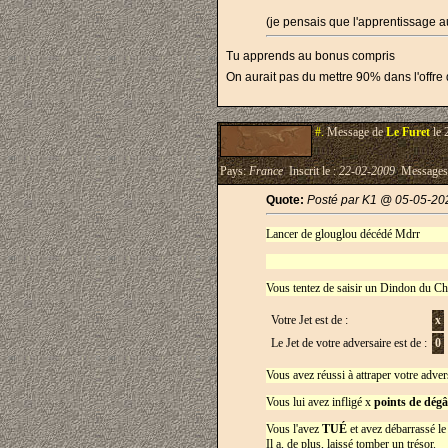
(je pensais que l'apprentissage a
Tu apprends au bonus compris
On aurait pas du mettre 90% dans l'offr
#.
Message de
Le Furet
le 
Pays:
France
Inscrit le :
22-02-2009
Messages
Quote:
Posté par K1 @ 05-05-20
Lancer de glouglou décédé Mdrr
Vous tentez de saisir un Dindon du C
Votre Jet est de :
x
Le Jet de votre adversaire est de :
0
Vous avez réussi à attraper votre adver
Vous lui avez infligé x
points de dégâ
Vous l'avez
TUÉ
et avez débarrassé l
Il a, de plus, laissé tomber un trésor.