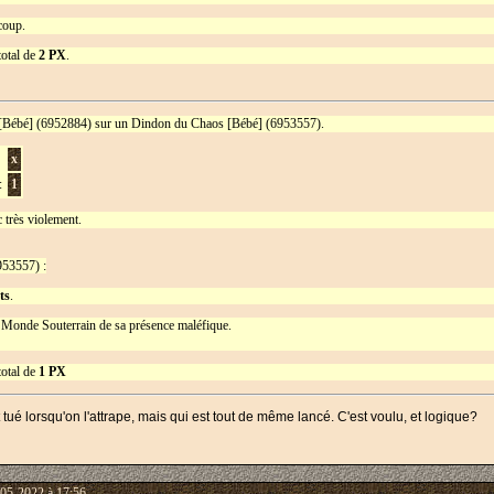
coup.
total de
2 PX
.
[Bébé] (6952884) sur un Dindon du Chaos [Bébé] (6953557).
x
:
1
 très violement.
953557) :
ts
.
e Monde Souterrain de sa présence maléfique.
total de
1 PX
tué lorsqu'on l'attrape, mais qui est tout de même lancé. C'est voulu, et logique?
-05-2022 à 17:56