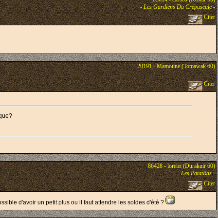
-
Les Gardiens Du Crépuscule
-
Citer
20191 - Mamoune (Tomawak 60)
Citer
ique?
86428 - lorelei (Durakuir 60)
-
Les PatatRaz
-
Citer
ssible d'avoir un petit plus ou il faut attendre les soldes d'été ?