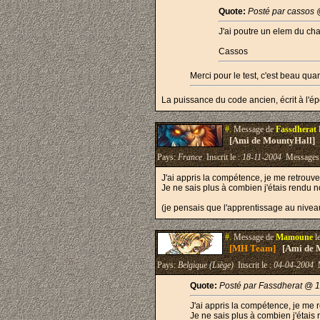
Quote:
Posté par cassos 
J'ai poutre un elem du cha
Cassos
Merci pour le test, c'est beau q
La puissance du code ancien, écrit à l'ép
#.
Message de
Fassdherat
[Ami de MountyHall]
Pays:
France
Inscrit le :
18-11-2004
Messages
J'ai appris la compétence, je me retrouv
Je ne sais plus à combien j'étais rendu
(je pensais que l'apprentissage au nivea
#.
Message de
Mamoune
l
[MH Team]
[Ami de 
Pays:
Belgique (Liège)
Inscrit le :
04-04-2004
M
Quote:
Posté par Fassdherat @ 
J'ai appris la compétence, je me 
Je ne sais plus à combien j'étai