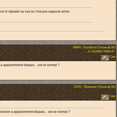
ur le signaler au cas ou c'est pas suppose arrive.
49604 - Fassdherat (Tomawak 60)
-
Le Syndikat Vitiktroll
-
Citer
e a apparemment disparu... est-ce normal ?
20191 - Mamoune (Tomawak 60)
Citer
rovisoire a apparemment disparu... est-ce normal ?