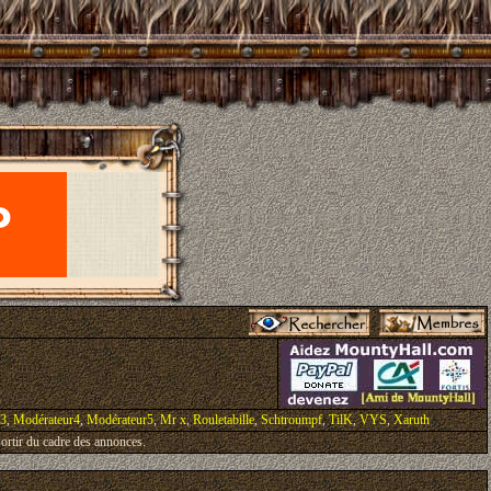
r3
,
Modérateur4
,
Modérateur5
,
Mr x
,
Rouletabille
,
Schtroumpf
,
TilK
,
VYS
,
Xaruth
ortir du cadre des annonces.