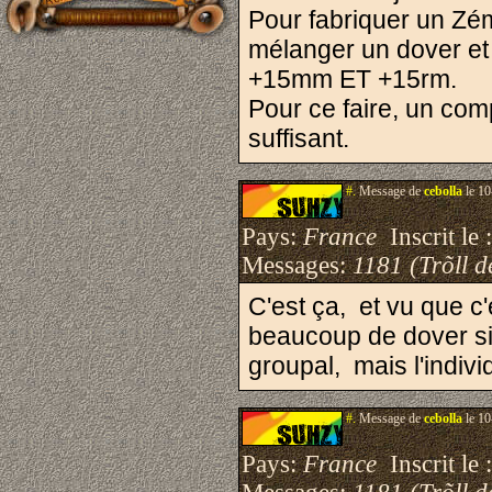
Pour fabriquer un Zém
mélanger un dover et 
+15mm ET +15rm.
Pour ce faire, un co
suffisant.
#.
Message de
cebolla
le 10
Pays:
France
Inscrit le 
Messages:
1181 (Trõll d
C'est ça, et vu que c
beaucoup de dover sin
groupal, mais l'indivi
#.
Message de
cebolla
le 10
Pays:
France
Inscrit le 