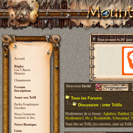
Nous sommes le
26° jour
Accueil
Règles
Les 5 Races
Histoire
Classements
Bienvenue
Invité
Forums
Inscriptions
Jouer son Trõll
Tous les Forums
Packs Graphiques
Discussion : inter Trõlls
Goodies
Modérateurs de ce forum :
Aghabeu
,
Dabihul
,
G
Nous Contacter
Soutenir le Jeu.
Modérateur5
,
Mr x
,
Rouletabille
,
Schtroumpf
,
T
Vous êtes un Trõll, j'en conviens, mais un Trõll ci
Notre Boutique.
Liens