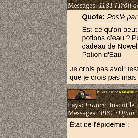
Messages:
1181 (Trõll d
Quote:
Posté pa
Est-ce qu'on peut
potions d'eau ? 
cadeau de Nowel 
Potion d'Eau
Je crois pas avoir te
que je crois pas mais 
#.
Message de
Krasseux
le
Pays:
France
Inscrit le 
Messages:
3861 (Djinn 
État de l'épidémie :