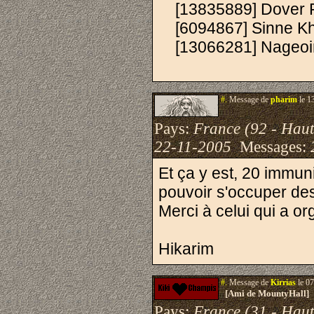
[13835889] Dover P
[6094867] Sinne Kho
[13066281] Nageoire
#.
Message de
pharim
le 1
Pays:
France (92 - Haut
22-11-2005
Messages:
Et ça y est, 20 immun
pouvoir s'occuper des
Merci à celui qui a or
Hikarim
#.
Message de
Kirrias
le 07
[Ami de MountyHall]
Pays:
France (31 - Hau