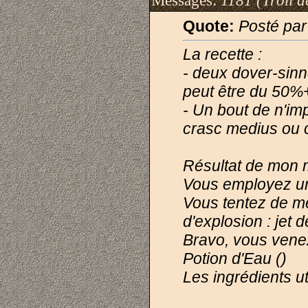
Messages:
1181 (Trõll d
Quote:
Posté par
La recette :
- deux dover-sinn
peut être du 50%+ 
- Un bout de n'im
crasc medius ou 
Résultat de mon 
Vous employez une
Vous tentez de m
d'explosion : jet 
Bravo, vous vene
Potion d'Eau ()
Les ingrédients ut