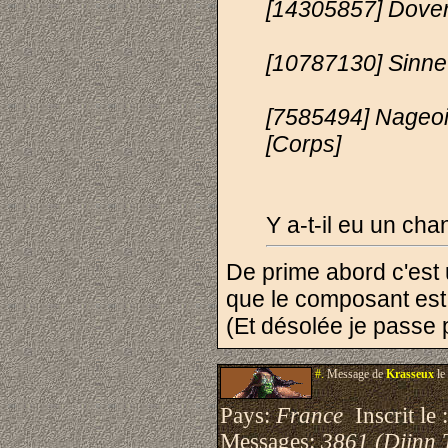
[14305857] Dover
[10787130] Sinne
[7585494] Nageoi
[Corps]
Y a-t-il eu un ch
De prime abord c'est 
que le composant est
(Et désolée je passe 
#.
Message de
Krasseux
le
Pays:
France
Inscrit le 
Messages:
3861 (Djinn 