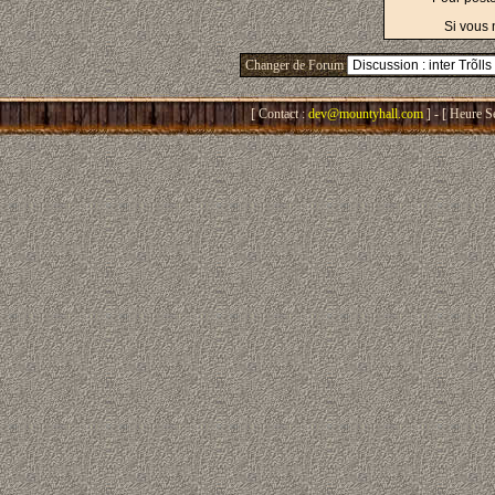
Si vous 
Changer de Forum
[ Contact :
dev@mountyhall.com
] - [ Heure S