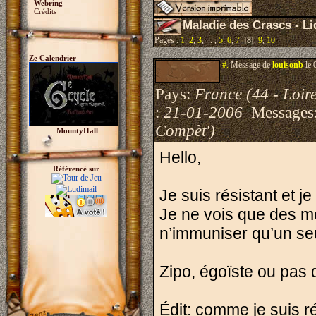
Webring
Crédits
Maladie des Crascs - Liq
Pages :
1
,
2
,
3
, ... ,
5
,
6
,
7
,
[8]
,
9
,
10
Ze Calendrier
#.
Message de
louisonb
le 
Pays:
France (44 - Loire
:
21-01-2006
Messages
Compèt')
MountyHall
Hello,
Référencé sur
Je suis résistant et j
Je ne vois que des m
n’immuniser qu’un seu
Zipo, égoïste ou pas 
Édit: comme je suis rés