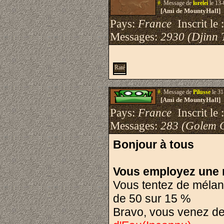
#.
Message de
lorelei
le 13-
[Ami de MountyHall]
Pays:
France
Inscrit le 
Messages:
2930 (Djinn 
Raté
#.
Message de
Pilusse
le 31
[Ami de MountyHall]
Pays:
France
Inscrit le 
Messages:
283 (Golem 
Bonjour à tous
Vous employez une re
Vous tentez de mélang
de 50 sur 15 %
Bravo, vous venez de