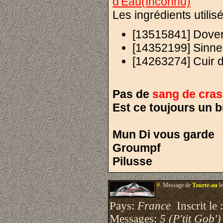
d'Eau(Inconnu)
Les ingrédients utilis
[13515841] Dover
[14352199] Sinne
[14263274] Cuir 
Pas de
sang de cra
Est ce toujours un 
Mun Di vous garde
Groumpf
Pilusse
#.
Message de
Tourte-au
le
Pays:
France
Inscrit le 
Messages:
5 (P'tit Gob')