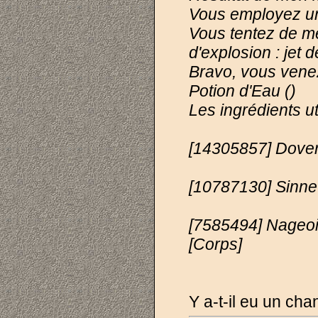
Vous employez une
Vous tentez de m
d'explosion : jet 
Bravo, vous vene
Potion d'Eau ()
Les ingrédients ut
[14305857] Dover
[10787130] Sinne
[7585494] Nageoi
[Corps]
Y a-t-il eu un ch