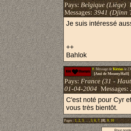
Pays:
Belgique (Liège)
I
Messages:
3941 (Djinn 
Je suis intéressé auss
++
Bahlok
#.
Message de
Kirrias
le 23
[Ami de MountyHall]
Pays:
France (31 - Hau
01-04-2004
Messages:
C'est noté pour Cyr e
vous très bientôt.
Pages :
1
,
2
,
3
, ... ,
5
,
6
,
7
,
[8]
,
9
,
10
Pour post