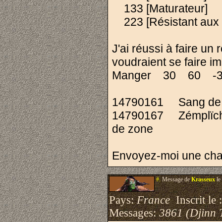
133 [Maturateur]
223 [Résistant aux 
J'ai réussi à faire u
voudraient se faire 
Manger 30 60 -3
14790161 Sang de C
14790167 Zémplïchà
de zone
Envoyez-moi une chau
#.
Message de
Krasseux
le
Pays:
France
Inscrit le 
Messages:
3861 (Djinn 