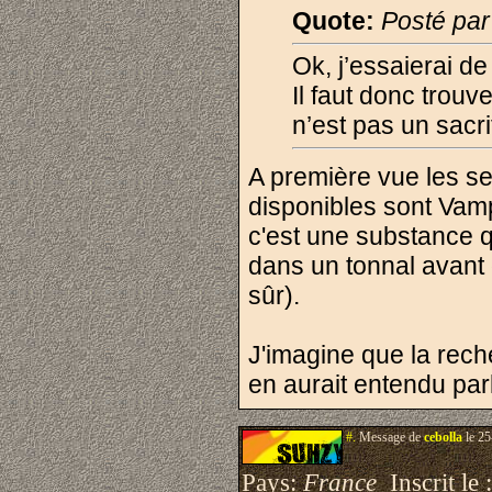
Quote:
Posté par
Ok, j’essaierai de
Il faut donc trouve
n’est pas un sacri
A première vue les se
disponibles sont Vamp
c'est une substance qu
dans un tonnal avant 
sûr).
J'imagine que la rech
en aurait entendu par
#.
Message de
cebolla
le 25
Pays:
France
Inscrit le 