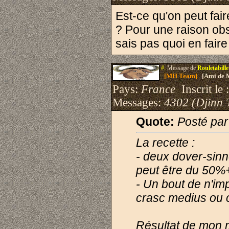
Est-ce qu'on peut fai
? Pour une raison ob
sais pas quoi en fa
#.
Message de
Rouletabille
[MH Team]
[Ami de 
Pays:
France
Inscrit le 
Messages:
4302 (Djinn 
Quote:
Posté par
La recette :
- deux dover-sinn
peut être du 50%+ 
- Un bout de n'im
crasc medius ou 
Résultat de mon 