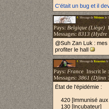
C'était un bug et il de
#.
Message de
Mérinos
le 
Pays:
Belgique (Liège)
I
Messages:
8313 (Hydre
@Suh Zan Luk : mes 6
profiter le hall
#.
Message de
Krasseux
le
Pays:
France
Inscrit le 
Messages:
3861 (Djinn 
État de l'épidémie :
420 [Immunisé aux C
130 [Incubateur]