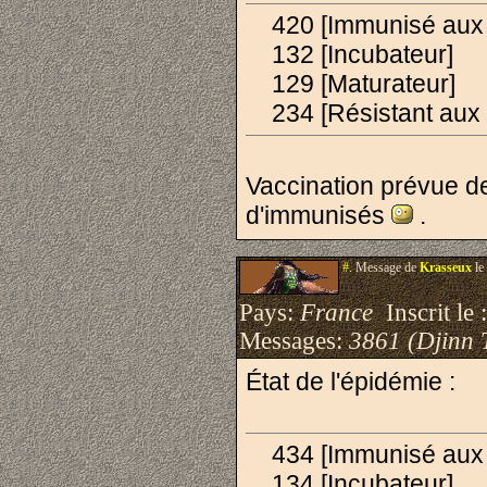
420 [Immunisé aux C
132 [Incubateur]
129 [Maturateur]
234 [Résistant aux 
Vaccination prévue de
d'immunisés
.
#.
Message de
Krasseux
le
Pays:
France
Inscrit le 
Messages:
3861 (Djinn 
État de l'épidémie :
434 [Immunisé aux C
134 [Incubateur]