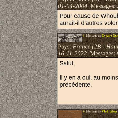
01-04-2004
Messages:
Pour cause de Whouhla
aurait-il d'autres volo
#.
Message de
Cyrano Ger
Pays:
France (2B - Hau
16-11-2022
Messages:
Salut,
Il y en a oui, au moi
précédente.
#.
Message de
Vlad Tefess