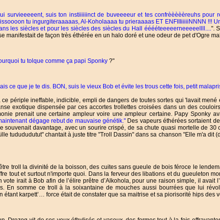
ui survieeeeent, suis ton instiiiiiinct de buveeeeur et tes confrèèèèèreuhs pour
issoooon tu ingurgiteraaaaas, Al-Koholaaaa tu prieraaaas ET ENFIIIiiiiiNNNN !!! U
s les siècles et pour les siècles des siècles du Hall ééééteeeeerneeeeellll....
". 
e manifestait de façon très éthérée en un halo doré et une odeur de pet d'Ogre ma
 pourquoi tu tolque comme ça papi Sponky
?"
is ce que je te dis. BON, suis le vieux Bob et évite les trous cette fois, petit malapris
 ce périple ineffable, indicible, empli de dangers de toutes sortes qui 'lavait m
anse exotique dispensée par ces accortes trollettes croisées dans un des couloirs
onie prenait une certaine ampleur voire une ampleur certaine. Papy Sponky ava
a, maintenant dégage rebut de mauvaise génétik."
Des vapeurs éthérées sortaient de
s se souvenait davantage, avec un sourire crispé, de sa chute quasi mortelle de 30
 Aille tudududutut" chantait à juste titre "Troll Dassin" dans sa chanson "Elle m'a dit (d
être troll la divinité de la boisson, des cuites sans gueule de bois féroce le lendem
ffre tout et surtout n'importe quoi. Dans la ferveur des libations et du gueuleton mo
 vote irait à Bob afin de l’élire prêtre d’Alkohola, pour une raison simple, il avait
s. En somme ce troll à la soixantaine de mouches aussi bourrées que lui révolue
 étant karpett’… force était de constater que sa maitrise et sa piorisorité hips des v