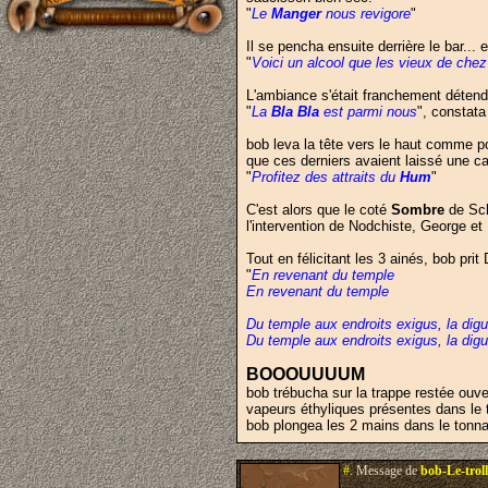
"
Le
Manger
nous revigore
"
Il se pencha ensuite derrière le bar... e
"
Voici un alcool que les vieux de che
L'ambiance s'était franchement détendu
"
La
Bla Bla
est parmi nous
", constata
bob leva la tête vers le haut comme p
que ces derniers avaient laissé une c
"
Profitez des attraits du
Hum
"
C'est alors que le coté
Sombre
de Sch
l'intervention de Nodchiste, George et
Tout en félicitant les 3 ainés, bob pri
"
En revenant du temple
En revenant du temple
Du temple aux endroits exigus, la digu
Du temple aux endroits exigus, la digu
BOOOUUUUM
bob trébucha sur la trappe restée ouver
vapeurs éthyliques présentes dans le 
bob plongea les 2 mains dans le tonnal e
#.
Message de
bob-Le-troll