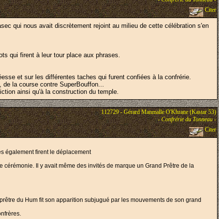
Citer
sec qui nous avait discrètement rejoint au milieu de cette célébration s'en
s qui firent à leur tour place aux phrases.
sse et sur les différentes taches qui furent confiées à la confrérie.
, de la course contre SuperBouffon...
ction ainsi qu'à la construction du temple.
112729 - Gérard Manmalle O'Khrane (Kastar 53)
-
Confrérie du Tonneau
-
Citer
es également firent le déplacement
ue cérémonie. Il y avait même des invités de marque un Grand Prêtre de la
re prêtre du Hum fit son apparition subjugué par les mouvements de son grand
onfrères.