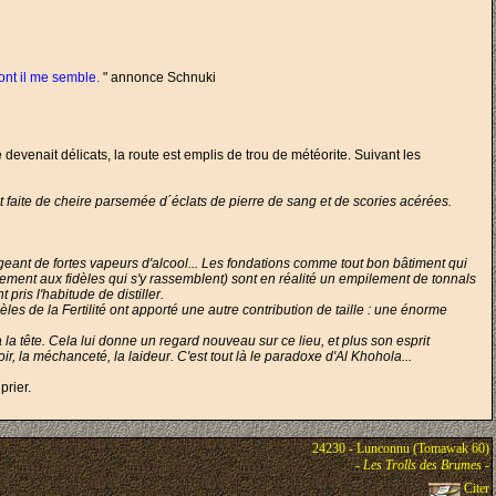
pont il me semble.
" annonce Schnuki
 devenait délicats, la route est emplis de trou de météorite. Suivant les
 faite de cheire parsemée d´éclats de pierre de sang et de scories acérées.
geant de fortes vapeurs d'alcool... Les fondations comme tout bon bâtiment qui
irement aux fidèles qui s'y rassemblent) sont en réalité un empilement de tonnals
pris l'habitude de distiller.
les de la Fertilité ont apporté une autre contribution de taille : une énorme
a tête. Cela lui donne un regard nouveau sur ce lieu, et plus son esprit
ir, la méchanceté, la laideur. C'est tout là le paradoxe d'Al Khohola...
prier.
24230 - Lunconnu (Tomawak 60)
-
Les Trolls des Brumes
-
Citer