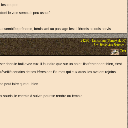
 les troupes :
dont le vote semblait peu assuré :
 l’assemblée présente, bénissant au passage les différents alcools servis
24230 - Lunconnu (Tomawak 60)
-
Les Trolls des Brumes
-
Citer
 dans le hall avec eux. Il faut dire que sur un point, ils s'entendent bien, c'est
veillé certains de ses frères des Brumes qui eux aussi les avaient rejoins.
ne peut faire que du bien.
es-souris, le chemin à suivre pour se rendre au temple.