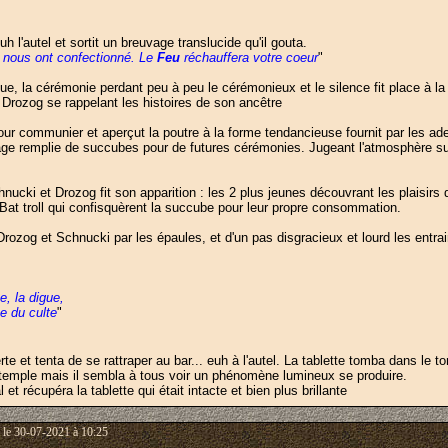
uh l'autel et sortit un breuvage translucide qu'il gouta.
z nous ont confectionné. Le
Feu
réchauffera votre coeur
"
e, la cérémonie perdant peu à peu le cérémonieux et le silence fit place à la
 Drozog se rappelant les histoires de son ancêtre
our communier et aperçut la poutre à la forme tendancieuse fournit par les a
age remplie de succubes pour de futures cérémonies. Jugeant l'atmosphère suf
nucki et Drozog fit son apparition : les 2 plus jeunes découvrant les plaisirs
 Bat troll qui confisquèrent la succube pour leur propre consommation.
t Drozog et Schnucki par les épaules, et d'un pas disgracieux et lourd les entr
e, la digue,
e du culte
"
te et tenta de se rattraper au bar... euh à l'autel. La tablette tomba dans le 
temple mais il sembla à tous voir un phénomène lumineux se produire.
t récupéra la tablette qui était intacte et bien plus brillante
le 30-07-2021 à 10:25