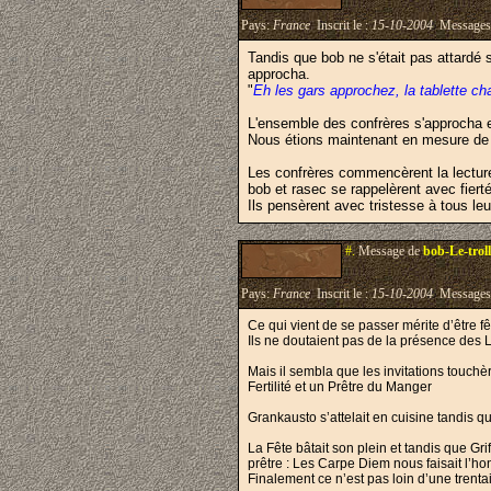
Pays:
France
Inscrit le :
15-10-2004
Messages
Tandis que bob ne s'était pas attardé 
approcha.
"
Eh les gars approchez, la tablette 
L'ensemble des confrères s'approcha et
Nous étions maintenant en mesure de li
Les confrères commencèrent la lecture, 
bob et rasec se rappelèrent avec fiert
Ils pensèrent avec tristesse à tous le
#.
Message de
bob-Le-troll
Pays:
France
Inscrit le :
15-10-2004
Messages
Ce qui vient de se passer mérite d’être f
Ils ne doutaient pas de la présence des
Mais il sembla que les invitations touch
Fertilité et un Prêtre du Manger
Grankausto s’attelait en cuisine tandis q
La Fête bâtait son plein et tandis que G
prêtre : Les Carpe Diem nous faisait l’h
Finalement ce n’est pas loin d’une trenta