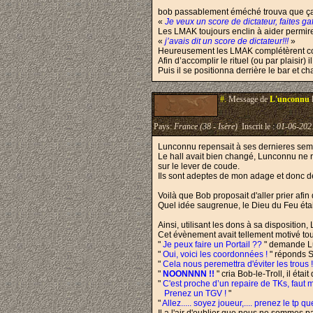
bob passablement éméché trouva que ça avai
«
Je veux un score de dictateur, faites gaf
Les LMAK toujours enclin à aider permire
«
j’avais dit un score de dictateur!!!
»
Heureusement les LMAK complétèrent comm
Afin d’accomplir le rituel (ou par plaisir
Puis il se positionna derrière le bar et 
#.
Message de
L'unconnu
Pays:
France (38 - Isère)
Inscrit le :
01-06-202
Lunconnu repensait à ses dernieres sema
Le hall avait bien changé, Lunconnu ne ret
sur le lever de coude.
Ils sont adeptes de mon adage et donc de
Voilà que Bob proposait d'aller prier afin
Quel idée saugrenue, le Dieu du Feu était
Ainsi, utilisant les dons à sa disposition,
Cet évènement avait tellement motivé tous
"
Je peux faire un Portail ??
" demande 
"
Oui, voici les coordonnées !
" réponds 
"
Cela nous peremettra d'éviter les trous 
"
NOONNNN !!
" cria Bob-le-Troll, il étai
"
C'est proche d’un repaire de TKs, faut m
Prenez un TGV !
"
"
Allez..... soyez joueur,.... prenez le tp q