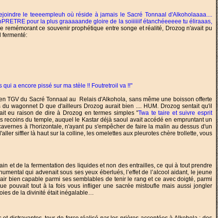
 rejoindre le teeeempleuh où réside à jamais le Sacré Tonnaal d'Alkoholaaaa....
nPRETRE pour la plus graaaaande gloire de la soiiiiiif étanchéeeeee tu éliraaas,
Se remémorant ce souvenir prophétique entre songe et réalité, Drozog n'avait pu
l fermenté:
 qui a encore pissé sur ma stèle !! Foutretroil va !!"
ené en TGV du Sacré Tonnaal au Relais d'Alkohola, sans même une boisson offerte
 du wagonnet D que d'ailleurs Drozog aurait bien .... HUM. Drozog sentait qu'il
it eu raison de dire à Drozog en termes simples "
Twa te taire et suivre esprit
s recoins du temple, auquel le Kastar déjà saoul avait accédé en empruntant un
 cavernes à l'horizontale, n'ayant pu s'empêcher de faire la malin au dessus d'un
'aller siffler là haut sur la colline, les omelettes aux pleurotes chère trollette, vous
ain et de la fermentation des liquides et non des entrailles, ce qui à tout prendre
numental qui advenait sous ses yeux éberlués, l’effet de l’alcool aidant, le jeune
 l’air bien capable parmi ses semblables de tenir le rang et ce avec doigté, parmi
 pouvait tout à la fois vous infliger une sacrée mistoufle mais aussi jongler
oies de la divinité était inégalable…