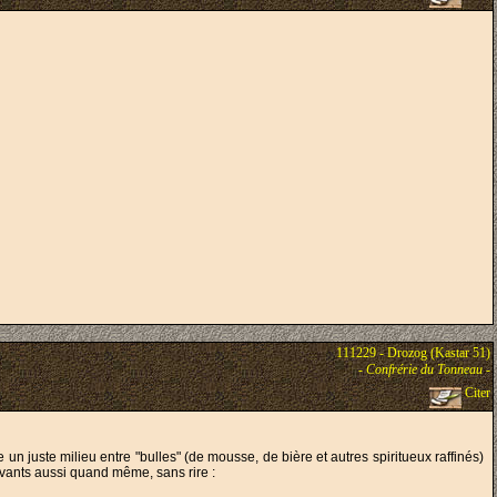
111229 - Drozog (Kastar 51)
-
Confrérie du Tonneau
-
Citer
un juste milieu entre "bulles" (de mousse, de bière et autres spiritueux raffinés)
avants aussi quand même, sans rire :