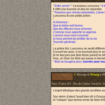
"
Enfin arrivé !
" s’exclama Lunconnu "
Il
Il offrit une tournée et alla les rejoindre.
"
Passons aux choses plaisantes, j’aime l
Lunconnu fit une petite prière :
“
Al Khohola !
Que ta bière soit bonne,
Que tes éffluves nous enivrent,
L’ivresse nous apporte la sagesse
L’alcool nous rend convivial
et nous permet de profiter de la vie
Tournée générale
"
La prière fini, Lunconnu se sentit différent
Il rouvrit les yeux, il ne touchait plus le so
[Il ne faut pas que Bob fasse pareil]
se di
Hop, un Glue sur Bob qui passe à mervei
" Bob ne bougera plus,
tournée pour tou
#.
Message de
Drozog
le 0
Pays:
France (62 - Pas-de-Calais)
Inscrit le :
0
L'esprit éthylique des grands ancêtres avai
Son skrim d'aïeul l'avait bien dit à Droz
et "colique" (qui donne envie de faire K