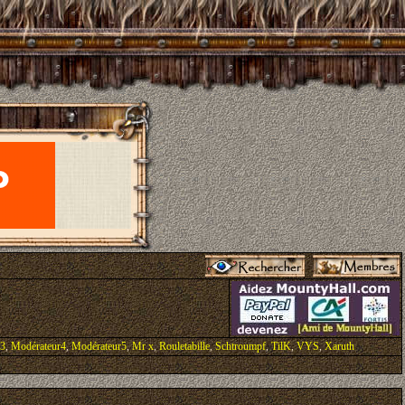
r3
,
Modérateur4
,
Modérateur5
,
Mr x
,
Rouletabille
,
Schtroumpf
,
TilK
,
VYS
,
Xaruth