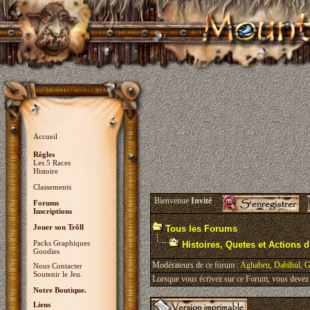
Accueil
Règles
Les 5 Races
Histoire
Classements
Bienvenue
Invité
Forums
Inscriptions
Jouer son Trõll
Tous les Forums
Packs Graphiques
Histoires, Quetes et Actions d'
Goodies
Modérateurs de ce forum :
Aghabeu
,
Dabihul
,
G
Nous Contacter
Soutenir le Jeu.
Lorsque vous écrivez sur ce Forum, vous devez v
Notre Boutique.
Liens