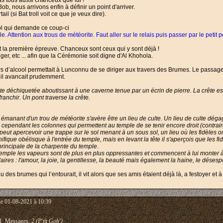
as tous aussi chanceux que lui !
b, nous arrivons enfin à définir un point d'arriver.
ail (si Bat troll voit ce que je veux dire).
tol qui demande ce coup-ci
e. Attention aux trous de météorite. Faut aller sur le relais puis passer par le petit 
st la première épreuve. Chanceux sont ceux qui y sont déjà !
nger, etc ... afin que la Cérémonie soit digne d'Al Khohola.
peurs d’alcool permettait à Lunconnu de se diriger aux travers des Brumes. Le passage
, il avancait prudemment.
e déchiquetée aboutissant à une caverne tenue par un écrin de pierre. La crête est
ranchir. Un pont traverse la crête.
.
manant d'un trou de météorite s'avère être un lieu de culte. Un lieu de culte déga
le, cependant les colonnes qui permettent au temple de se tenir encore droit (contra
eut apercevoir une trappe sur le sol menant à un sous sol, un lieu où les fidèles ont 
que obélisque à l'entrée du temple, mais en levant la tête il s'aperçois que les fidè
principale de la charpente du temple
.
temple les vapeurs sont de plus en plus oppressantes et commencent à lui monter à l
ires : l'amour, la joie, la gentillesse, la beauté mais également la haine, le désespo
es brumes qui l’entourait, il vit alors que ses amis étaient déjà là, a festoyer et à 
le 01-08-2021 à 10:39
1
Messages:
2 (P'tit Gob')