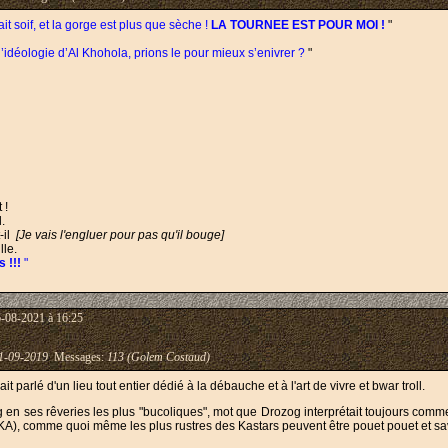
 fait soif, et la gorge est plus que sèche !
LA TOURNEE EST POUR MOI !
"
’idéologie d’Al Khohola, prions le pour mieux s’enivrer ?
"
 !
l.
t-il
[Je vais l'engluer pour pas qu'il bouge]
lle.
s !!!
"
6-08-2021 à 16:25
1-09-2019
Messages:
113 (Golem Costaud)
t parlé d'un lieu tout entier dédié à la débauche et à l'art de vivre et bwar troll.
og en ses rêveries les plus "bucoliques", mot que Drozog interprétait toujours comme 
AKA), comme quoi même les plus rustres des Kastars peuvent être pouet pouet et s