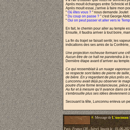
Il a l'air d'oublier que nous ne sommes p
Après moult échanges entre Schnicki et Bo
Après moult essai, j'arrive à faire mon port
"
Où êtes vous ?
" nous demande Joutet
"
Du coup on passe ?
" c'est George Abi
"
Oui on peut passer et aller vers le Templ
En fait, le chemin pour aller au temple e
Ensuite, il faudra arriver à tout boire, ma
La fin du trajet se faisait sentir, les va
indications des ses amis de la Confrérie
Une projection rocheuse formant une crêt
Aucun être de ce hall ne parviendra à le f
Dernière étape avant d’arriver au temple
Ce qui ressemblait à un nuage vaporeux é
se respecte sont faites de pierre de tail
de bière. En y regardant de plus près on p
Lunconnu avait déjà pu observer le magnifi
poutre d'une forme tendancieuse, pièce 
Au fur et à mesure qu’il avance dans ce 
s'embrouille plus ses idées deviennent cla
Secouant la tête, Lunconnu enleva un peu d
#.
Message de
L'unconnu
Pays:
France (38 - Isère)
Inscrit le :
01-06-202