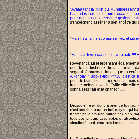
"Avaaaaant la fiiiiin du Mundideeeeyy q
Làààà tes frères tu honoreraaaaas, la bo
pour nous rassasieeeeer le gosieeeer dan
s'empêcher d'asséner à son ancêtre qui s
"
Mais heu j'ai rien compris mwa.. et pis
"
Mais tais twwaaaa petit gowap bâté !!!! Fa
Revenant à lui et repensant également à
pour le modeste prix du trajet, ni une d
ségarait à nouveau tandis que la cérém
Alkohola". " Bob-le-troll ?" "Oui c'est ç
pont de bois. Il était déjà venu là, mai
trou de météorite voisin. "Aille Aille Aille
connaissez l'air et la chanson...).
Drozog en était donc à prier de tout son 
n'est pas rien pour un troll moyen qui ba
Kastar prit alors une murge décision, son
tous ces prieurs assemblés et alcoolisé
simultanément avec trois tonnelets tout en