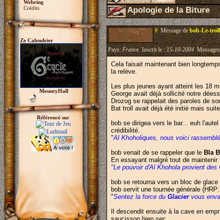
Webring
Crédits
Apologie de la Biture
#.
Message de
bob-Le-troll
Ze Calendrier
Pays:
France
Inscrit le :
15-10-2004
Messages
Cela faisait maintenant bien longtemps
la relève.
Les plus jeunes ayant atteint les 18 m
MountyHall
George avait déjà sollicité notre déess
Drozog se rappelait des paroles de son
Bat troll avait déjà été initié mais sui
Référencé sur
bob se dirigea vers le bar... euh l'aut
crédibilité.
"
Al Khoholiques, nous voici rassemblés
bob venait de se rappeler que le
Bla B
En essayant malgré tout de maintenir
"Le pouvoir d'Al Khohola provient de
bob se retourna vers un bloc de glace
bob servit une tournée générale (HRP: 
"
Sentez la force du
Glacier
vous envah
Il descendit ensuite à la cave en empr
saucisson bien sec.