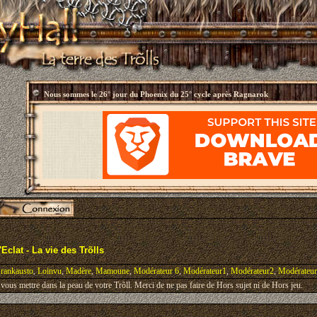
Nous sommes le
26° jour du Phoenix du 25° cycle après Ragnarok
Eclat - La vie des Trõlls
rankausto
,
Loinvu
,
Madère
,
Mamoune
,
Modérateur 6
,
Modérateur1
,
Modérateur2
,
Modérateu
ous mettre dans la peau de votre Trõll. Merci de ne pas faire de Hors sujet ni de Hors jeu.