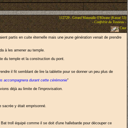
112729 - Gérard Manmalle O'Khrane (Kastar 53)
-
Confrérie du Tonneau
-
Citer
ient partis en cuite éternelle mais une jeune génération venait de prendre
ida à les amener au temple.
te du temple et la construction du pont.
endre il fit semblant de lire la tablette pour se donner un peu plus de
 vous accompagnera durant cette cérémonie
"
ivions déjà au limite de l'improvisation.
re sacrée y était emprisonné.
 Bat troll équipé comme il se doit d'une hallebarde pour découper ce