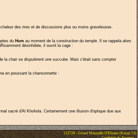
 chaleur des rires et de discussions plus ou moins graveleuses.
deptes du
Hum
au moment de la construction du temple. Il se rappela alors
fisamment désinhibée, il ouvrit la cage :
 de la chair se disputèrent une succube. Mais c'était sans compter
aina en poussant la chansonnette :
tonnal sacré d'Al Khohola. Certainement une illusion d'optique due aux
112729 - Gérard Manmalle O'Khrane (Kastar 53)
-
Confrérie du Tonneau
-