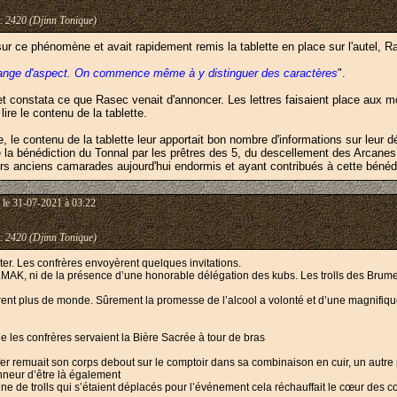
:
2420 (Djinn Tonique)
sur ce phénomène et avait rapidement remis la tablette en place sur l'autel, Ra
change d'aspect. On commence même à y distinguer des caractères
".
 constata ce que Rasec venait d'annoncer. Les lettres faisaient place aux mot
re le contenu de la tablette.
le contenu de la tablette leur apportait bon nombre d'informations sur leur dée
é la bénédiction du Tonnal par les prêtres des 5, du descellement des Arcanes
urs anciens camarades aujourd'hui endormis et ayant contribués à cette bénédi
le 31-07-2021 à 03:22
:
2420 (Djinn Tonique)
êter. Les confrères envoyèrent quelques invitations.
 LMAK, ni de la présence d’une honorable délégation des kubs. Les trolls des Brum
èrent plus de monde. Sûrement la promesse de l’alcool a volonté et d’une magnifiq
ue les confrères servaient la Bière Sacrée à tour de bras
rifer remuait son corps debout sur le comptoir dans sa combinaison en cuir, un aut
onneur d’être là également
ine de trolls qui s’étaient déplacés pour l’événement cela réchauffait le cœur des c