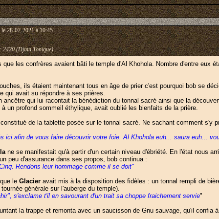
le 28-07-2021 à 10:45
:
2420 (Djinn Tonique)
 que les confrères avaient bâti le temple d'Al Khohola. Nombre d'entre eux éta
ouches, ils étaient maintenant tous en âge de prier c'est pourquoi bob se déc
e qui avait su répondre à ses prières.
 ancêtre qui lui racontait la bénédiction du tonnal sacré ainsi que la découver
te à un profond sommeil éthylique, avait oublié les bienfaits de la prière.
el constitué de la tablette posée sur le tonnal sacré. Ne sachant comment s'y pr
 ici afin de vous faire découvrir votre foie. Al Khohola euh... saura euh...
la
ne se manifestait qu'à partir d'un certain niveau d'ébriété. En l'état nous arr
 un peu d'assurance dans ses propos, bob continua :
s Cinq. Rendons leur hommage comme il se doit"
 que le
Glacier
avait mis à la disposition des fidèles : un tonnal rempli de biè
tournée générale sur l'auberge du temple).
ir", s'exclame t'il en savourant d'un trait sa choppe fraichement servie
"
untant la trappe et remonta avec un saucisson de Gnu sauvage, qu'il confia à