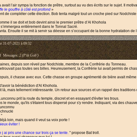
t l’air sympa la fonction de prêtre, surtout au vu des écrits sur le sujet. Il motiva
fe le gouffre à côté est profond
»
nt de compléter cette élection. Bob tenta malgré tout un croche pied sur Nodchiste 
e il se doit et bob devint ainsi le premier prêtre d’Al Khohola
) il s’immergea entièrement dans le Tonnal Sacré.
chanta. Ensuite il se mit à servir sa déesse en s’occupant de la bonne hydratation de
le 31-07-2021 à 09:32
1
Messages:
2 (P'tit Gob')
ines, depuis son réveil par Nodchiste, membre de la Confrérie du Tonneau.
rouvait pas toutes ses billes. Heureusement, la Confrérie lui avait permis de chasser
puis, il chasse avec eux. Cette chasse en groupe agrémenté de bière avait même ré
 d'avoir la bénédiction d'Al Khohola.
 là, mais tellement intéressante. Un retour aux sources et un rappel des traditions 
 Lunconnu prit la route du temple, discret et en essayant d'éviter les trous.
 le monde, qu'ils s'étaient tous dispersé pour s'y rendre. Indiquant, via des chauv
Lunconnu
Schnucki
!
"
t déjà loin, mais quand il veut sa voix porte !
ieux éviter !
ue j ai pris une chance sur trois ça se tente.
" propose Bat troll.