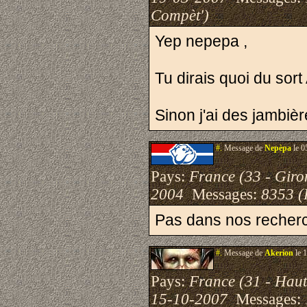
Compèt')
Yep nepepa ,
Tu dirais quoi du sor
Sinon j'ai des jambiè
#.
Message de
Nepèpa
le 0
Pays:
France (33 - Giro
2004
Messages:
8353 (
Pas dans nos recherc
#.
Message de
Akerion
le 
Pays:
France (31 - Hau
15-10-2007
Messages: