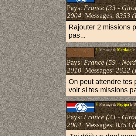
Pays:
France (33 - Giro
2004
Messages:
8353 (
Rajouter 2 missions p
pas...
#.
Message de
Mardaag
le
Pays:
France (59 - Nord
2010
Messages:
2622 (
On peut attendre tes
voir si tes missions 
#.
Message de
Nepèpa
le 1
Pays:
France (33 - Giro
2004
Messages:
8353 (