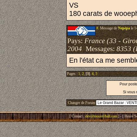
VS
180 carats de wooep
#.
Message de
Nepèpa
le 1
Pays:
France (33 - Giro
2004
Messages:
8353 (
En l'état ca me sembl
Pages :
1
,
2
,
[3]
,
4
,
5
Pour post
Si vous 
Changer de Forum
[ Contact :
dev@mountyhall.com
] - [ Heure S