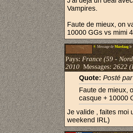
J'ai déjà un deal av
Vampires.
Faute de mieux, on va 
10000 GGs vs mimi 4
#.
Message de
Mardaag
le
Pays:
France (59 - Nord
2010
Messages:
2622 (
Quote:
Posté pa
Faute de mieux, on
casque + 10000 
Je valide , faites moi
weekend IRL)