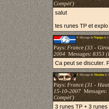
Compèt')
salut
tes runes TP et expl
#.
Message de
Nepèpa
le 1
Pays:
France (33 - Giro
2004
Messages:
8353 (
Ca peut se discuter. F
#.
Message de
Akerion
le 
Pays:
France (31 - Hau
15-10-2007
Messages:
Compèt')
3 runes TP + 3 runes