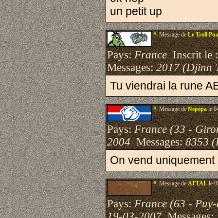
un petit up
#.
Message de
Le Troll Pu
Pays:
France
Inscrit le 
Messages:
2017 (Djinn 
Tu viendrai la rune A
#.
Message de
Nepèpa
le 0
Pays:
France (33 - Giro
2004
Messages:
8353 (
On vend uniquement c
#.
Message de
ATTAL
le 0
Pays:
France (63 - Puy
19-03-2007
Messages: