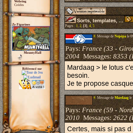
Webring
Crédits
Sorts, templates, ...
Ze Figurines
Pages :
1
,
2
,
[3]
,
4
,
5
#.
Message de
Nepèpa
le 0
Pays:
France (33 - Giro
MountyHall
2004
Messages:
8353 (
Mardaag > le lotus c'
Référencé sur
besoin.
Je te propose casque
#.
Message de
Mardaag
le
Pays:
France (59 - Nord
2010
Messages:
2622 (
Certes, mais si pas d u