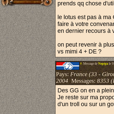
prends qq chose d'uti
le lotus est pas à ma
faire à votre convena
en dernier recours à v
on peut revenir à plu
vs mimi 4 + DE ?
#.
Message de
Nepèpa
le 1
Pays:
France (33 - Giro
2004
Messages:
8353 (
Des GG on en a plein
Je reste sur ma propos
d'un troll ou sur un g