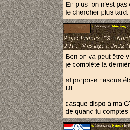
En plus, on n'est pas 
le chercher plus tard.
#.
Message de
Mardaag
le
Pays:
France (59 - Nord
2010
Messages:
2622 (
Bon on va peut être y
je complète ta derniè
et propose casque éto
DE
casque dispo à ma GT 
de quand tu comptes f
#.
Message de
Nepèpa
le 1