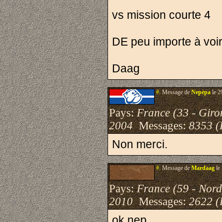
vs mission courte 4
DE peu importe à voi
Daag
#.
Message de
Nepèpa
le 2
Pays:
France (33 - Giro
2004
Messages:
8353 (
Non merci.
#.
Message de
Mardaag
le
Pays:
France (59 - Nord
2010
Messages:
2622 (
ok nep