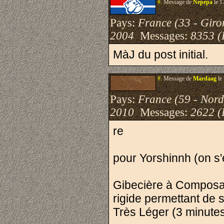
#.
Message de
Nepèpa
le 1
Pays:
France (33 - Giro
2004
Messages:
8353 (
MàJ du post initial.
#.
Message de
Mardaag
le
Pays:
France (59 - Nord
2010
Messages:
2622 (
re
pour Yorshinnh (on s'
Gibecière à Compos
rigide permettant de s
Très Léger (3 minute