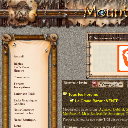
Nous sommes le
2° jour 
Accueil
Règles
Les 5 Races
Histoire
Classements
Bienvenue
Invité
Forums
Inscriptions
Jouer son Trõll
Tous les Forums
Packs Graphiques
Le Grand Bazar : VENTE
Goodies
Modérateurs de ce forum :
Aghabeu
,
Dabihul
,
G
Nous Contacter
Soutenir le Jeu.
Modérateur5
,
Mr x
,
Rouletabille
,
Schtroumpf
,
T
Proposez ici tout ce que votre Trõll désire vendr
Notre Boutique.
Liens
Attention
: la vente d'objets en PX est formellem