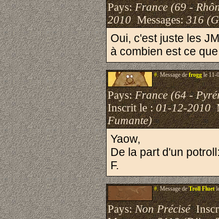
Pays:
France (69 - Rhô
2010
Messages:
316 (G
Oui, c'est juste les 
à combien est ce que
#.
Message de
frogg
le 11-
Pays:
France (64 - Pyré
Inscrit le :
01-12-2010
M
Fumante)
Yaow,
De la part d'un potr
F.
#.
Message de
Troll Fluet
l
Pays:
Non Précisé
Inscri