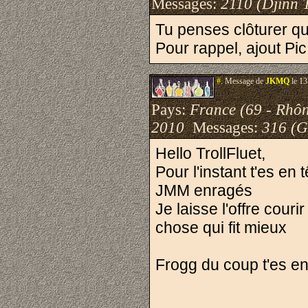
Messages:
2110 (Djinn 
Tu penses clôturer q
Pour rappel, ajout P
#.
Message de
JKMQ
le 13
Pays:
France (69 - Rhô
2010
Messages:
316 (G
Hello TrollFluet,
Pour l'instant t'es en
JMM enragés
Je laisse l'offre cou
chose qui fit mieux
Frogg du coup t'es e