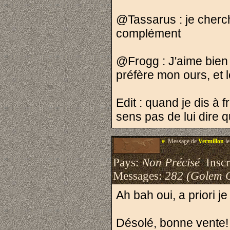
@Tassarus : je cherc
complément
@Frogg : J'aime bien 
préfère mon ours, et le
Edit : quand je dis à
sens pas de lui dire q
#.
Message de
Vermillon
le
Pays:
Non Précisé
Inscri
Messages:
282 (Golem 
Ah bah oui, a priori j
Désolé, bonne vente!