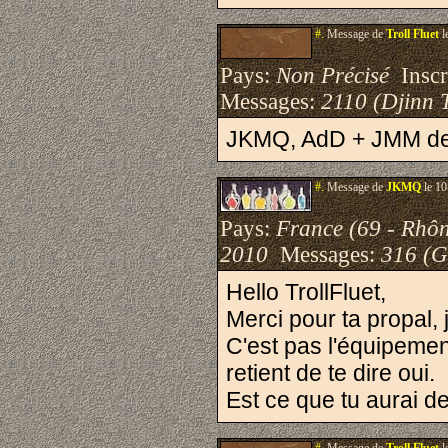
#.
Message de
Troll Fluet
l
Pays:
Non Précisé
Inscri
Messages:
2110 (Djinn 
JKMQ, AdD + JMM des
#.
Message de
JKMQ
le 10
Pays:
France (69 - Rhô
2010
Messages:
316 (G
Hello TrollFluet,
Merci pour ta propal, 
C'est pas l'équipeme
retient de te dire oui.
Est ce que tu aurai