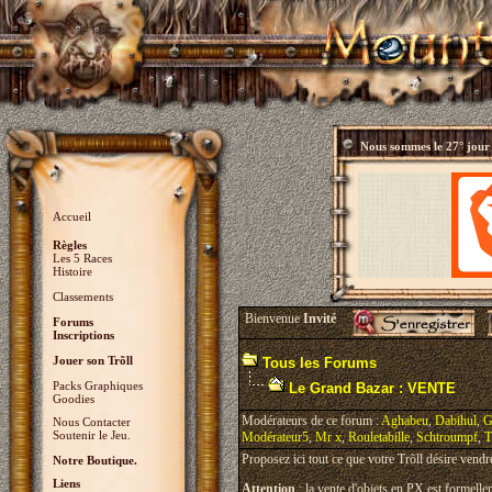
Nous sommes le
27° jour
Accueil
Règles
Les 5 Races
Histoire
Classements
Bienvenue
Invité
Forums
Inscriptions
Jouer son Trõll
Tous les Forums
Packs Graphiques
Le Grand Bazar : VENTE
Goodies
Modérateurs de ce forum :
Aghabeu
,
Dabihul
,
G
Nous Contacter
Soutenir le Jeu.
Modérateur5
,
Mr x
,
Rouletabille
,
Schtroumpf
,
T
Proposez ici tout ce que votre Trõll désire vendr
Notre Boutique.
Liens
Attention
: la vente d'objets en PX est formellem