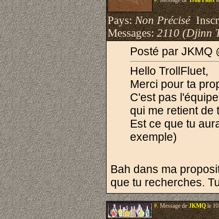
#.
Message de
Troll Fluet
l
Pays:
Non Précisé
Inscri
Messages:
2110 (Djinn 
Posté par JKMQ 
Hello TrollFluet,
Merci pour ta prop
C'est pas l'équip
qui me retient de t
Est ce que tu au
exemple)
Bah dans ma propositi
que tu recherches. Tu
#.
Message de
JKMQ
le 10