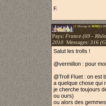
F.
#.
Message de
JKMQ
le 08
Pays:
France (69 - Rhô
2010
Messages:
316 (G
Salut les trolls !
@vermillon : pour moi
@Troll Fluet : on est b
a quelque chose qui m
je cherche toujours d
ou ours)
ou alors des gemmes