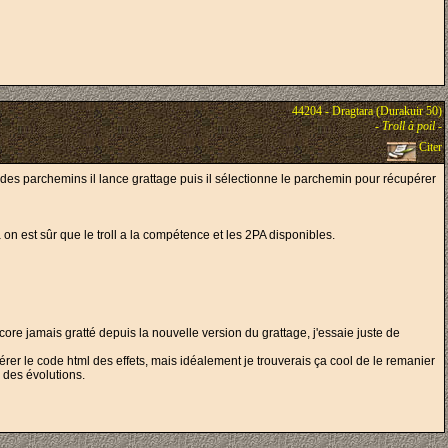
44204 - Dragtara (Durakuir 50)
-
Troll à poil
-
Citer
un des parchemins il lance grattage puis il sélectionne le parchemin pour récupérer
n est sûr que le troll a la compétence et les 2PA disponibles.
encore jamais gratté depuis la nouvelle version du grattage, j'essaie juste de
énérer le code html des effets, mais idéalement je trouverais ça cool de le remanier
 des évolutions.