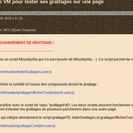
ts VM pour tester ses grattages sur une page
06-2019 à 11:34
s:
9631 (Hydre Fumante)
AU CHANGEMENT DE GRATTAGE !
---------------------------------------------
 gros un script Mountyzilla qui n'a pas besoin de Mountyzilla. :-) Ce script permet de
lob/master/listerGrattages.user.js
cher la solidité et l'usure des composants durant le grattage :
/blob/master/grattageAfficherComposants.user.js
 en parallèle avec le script de Vapu "grattageFdD. Les deux scripts peuvent fonction
rmet d'étudier les grattages de plusieurs parchemins dans une autre page.
ui intègre directement le script grattageFD, listerGrattages et grattageAfficherComp
/blob/master/grattageComplet.user.js