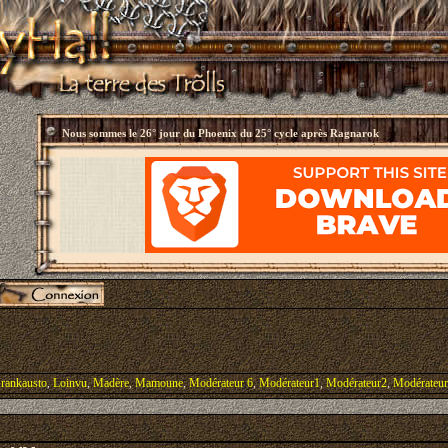
Nous sommes le
26° jour du Phoenix du 25° cycle après Ragnarok
rankausto
,
Loinvu
,
Madère
,
Mamoune
,
Modérateur 6
,
Modérateur1
,
Modérateur2
,
Modérateu