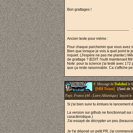
Bon grattages !
----------------------------------------------------
Ancien texte pour mémo :
Pour chaque parchemin que vous avez sur 
Bien que lorsque je vois à quel point le 
inquiet. (J'espère ne pas me planter.) Mê
de grattage ? [EDIT: l'outil maintenant fil
Note: pour la science j'ai testé avec 17
que ça reste raisonnable. Ca s'affiche pe
#.
Message de
Dabihul
le 
[MH Team]
[Ami de 
Pays:
France (44 - Loire-Altlantique)
Inscrit le
Si j'ai bien suivi tu émlues le lancement
La version sur github ne fonctionnait sur
caractéristique.)
J'ai essayé de décrypter un peu (beaucoup
Je t'ai déposé un petit PR, j'ai commen