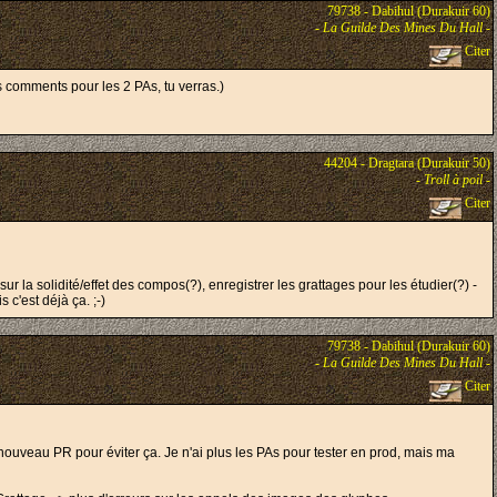
79738 - Dabihul (Durakuir 60)
-
La Guilde Des Mines Du Hall
-
Citer
s comments pour les 2 PAs, tu verras.)
44204 - Dragtara (Durakuir 50)
-
Troll à poil
-
Citer
ur la solidité/effet des compos(?), enregistrer les grattages pour les étudier(?) -
 c'est déjà ça. ;-)
79738 - Dabihul (Durakuir 60)
-
La Guilde Des Mines Du Hall
-
Citer
nouveau PR pour éviter ça. Je n'ai plus les PAs pour tester en prod, mais ma