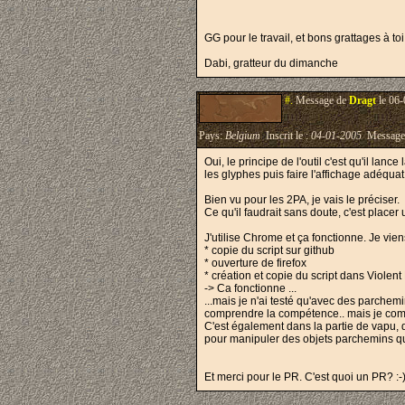
GG pour le travail, et bons grattages à to
Dabi, gratteur du dimanche
#.
Message de
Dragt
le 06-
Pays:
Belgium
Inscrit le :
04-01-2005
Message
Oui, le principe de l'outil c'est qu'il la
les glyphes puis faire l'affichage adéquat
Bien vu pour les 2PA, je vais le préciser.
Ce qu'il faudrait sans doute, c'est place
J'utilise Chrome et ça fonctionne. Je viens
* copie du script sur github
* ouverture de firefox
* création et copie du script dans Violen
-> Ca fonctionne ...
...mais je n'ai testé qu'avec des parchemin
comprendre la compétence.. mais je compt
C'est également dans la partie de vapu, qu
pour manipuler des objets parchemins qui
Et merci pour le PR. C'est quoi un PR? :-