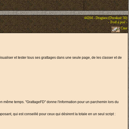
44204 - Dragtara (Durakuir 50)
-
Troll à poil
-
Citer
 visualiser et tester tous ses grattages dans une seule page, de les classer et de
ner en même temps. "GrattageFD" donne l'information pour un parchemin lors du
osant, qui est conseillé pour ceux qui désirent la totale en un seul script :