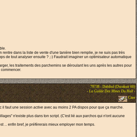
ble.
entre dans la liste de vente d'une tanière bien remplie, je ne suis pas très
mps de tout analyser ensuite ? ;-) Faudrait imaginer un optimisateur automatique
arger, les traitements des parchemins se déroulant les uns après les autres pour
de commencer.
79738 - Dabihul (Durakuir 60)
-
La Guilde Des Mines Du Hall
-
Citer
c il faut une session
active
avec au moins 2 PA dispos pour que ça marche.
lages" n'existe plus dans ton script. (C'est lié aux parchos qui n'ont aucune
t ... enfin bref, je préfèrerais mieux employer mon temps.