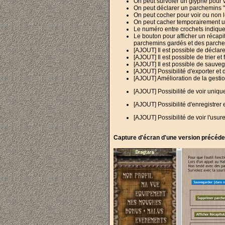
On peut survoler un glyphe pour vo
On peut déclarer un parchemins "bo
On peut cocher pour voir ou non
On peut cacher temporairement un
Le numéro entre crochets indique 
Le bouton pour afficher un récapit
parchemins gardés et des parche
[AJOUT] Il est possible de déclare
[AJOUT] Il est possible de trier e
[AJOUT] Il est possible de sauveg
[AJOUT] Possibilité d'exporter et 
[AJOUT] Amélioration de la gesti
[AJOUT] Possibilité de voir uniq
[AJOUT] Possibilité d'enregistrer
[AJOUT] Possibilité de voir l'usur
Capture d'écran d'une version précéd