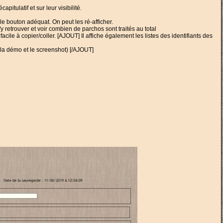
itulatif et sur leur visibilité.
e bouton adéquat. On peut les ré-afficher.
 retrouver et voir combien de parchos sont traités au total
cile à copier/coller. [AJOUT] Il affiche également les listes des identifiants des
s la démo et le screenshot) [/AJOUT]