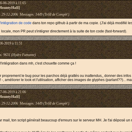
06-06-2019 à 11:05
MountyHall]
 :
29-12-2006
Messages:
1449 (Trõll de Compèt')
'intégration de code
dans ton repo github à partir de ma copie. (J'ai déjà modifié le
on locale, mon PR peut s'intégrer directement à la suite de ton code (fast-forward).
06-2019 à 11:51
s:
9631 (Hydre Fumante)
l'intégration dans mh, c'est chouette comme ça !
er proprement le bug pour les parchos déjà grattés ou inattendus,, donner des infos s
 améliorer le look et l'utilisation, afficher des images de glyphes (parlant??)... mais
07-06-2019 à 21:06
MountyHall]
 :
29-12-2006
Messages:
1449 (Trõll de Compèt')
mail, ton script générait beaucoup d'erreurs sur le serveur MH. Je t'ai déposé un 