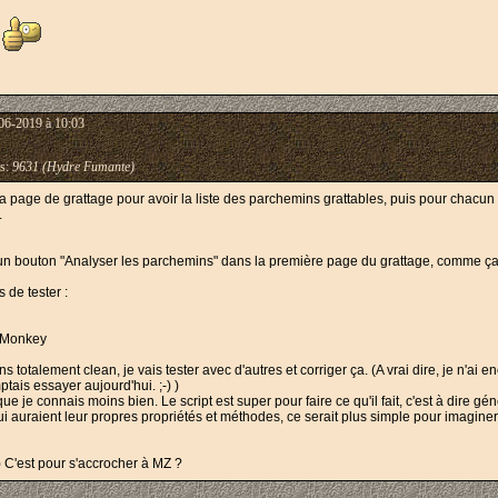
i
06-2019 à 10:03
s:
9631 (Hydre Fumante)
nce la page de grattage pour avoir la liste des parchemins grattables, puis pour chac
.
r un bouton "Analyser les parchemins" dans la première page du grattage, comme ça o
 de tester :
t Monkey
s totalement clean, je vais tester avec d'autres et corriger ça. (A vrai dire, je n'ai 
ais essayer aujourd'hui. ;-) )
e je connais moins bien. Le script est super pour faire ce qu'il fait, c'est à dire g
 auraient leur propres propriétés et méthodes, ce serait plus simple pour imaginer
) C'est pour s'accrocher à MZ ?