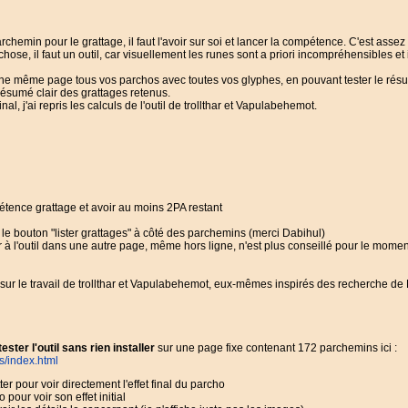
parchemin pour le grattage, il faut l'avoir sur soi et lancer la compétence. C'est as
ose, il faut un outil, car visuellement les runes sont a priori incompréhensibles et
ur une même page tous vos parchos avec toutes vos glyphes, en pouvant tester le résul
 résumé clair des grattages retenus.
inal, j'ai repris les calculs de l'outil de trollthar et Vapulabehemot.
tence grattage et avoir au moins 2PA restant
r le bouton "lister grattages" à côté des parchemins (merci Dabihul)
 à l'outil dans une autre page, même hors ligne, n'est plus conseillé pour le momen
 sur le travail de trollthar et Vapulabehemot, eux-mêmes inspirés des recherche de 
tester l'outil sans rien installer
sur une page fixe contenant 172 parchemins ici :
s/index.html
er pour voir directement l'effet final du parcho
pour voir son effet initial