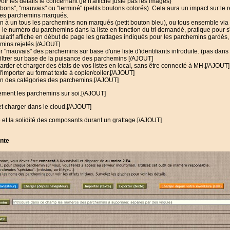
ir les détails le concernant (je n'affiche juste pas les images)
ns", "mauvais" ou "terminé" (petits boutons colorés). Cela aura un impact sur le récap
 les parchemins marqués.
 à un tous les parchemins non marqués (petit bouton bleu), ou tous ensemble via l
le numéro du parchemins dans la liste en fonction du tri demandé, pratique pour s'y
ulatif affiche en début de page les grattages indiqués pour les parchemins gardés, fa
mins rejetés.[/AJOUT]
r "mauvais" des parchemins sur base d'une liste d'identifiants introduite. (pas dan
t filtrer sur base de la puisance des parchemins [/AJOUT]
arder et charger des états de vos listes en local, sans être connecté à MH.[/AJOUT]
d'importer au format texte à copier/coller.[/AJOUT]
on des catégories des parchemins.[/AJOUT]
uement les parchemins sur soi.[/AJOUT]
 et charger dans le cloud.[/AJOUT]
e et la solidité des composants durant un grattage.[/AJOUT]
ente