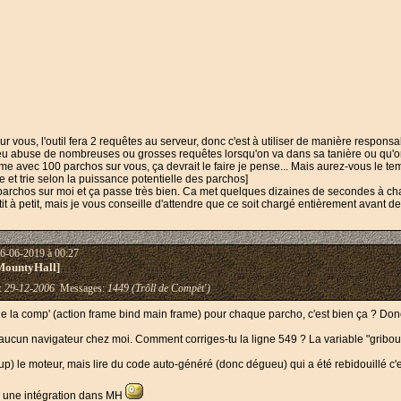
vous, l'outil fera 2 requêtes au serveur, donc c'est à utiliser de manière responsa
jeu abuse de nombreuses ou grosses requêtes lorsqu'on va dans sa tanière ou qu'on r
me avec 100 parchos sur vous, ça devrait le faire je pense... Mais aurez-vous le te
tre et trie selon la puissance potentielle des parchos]
2 parchos sur moi et ça passe très bien. Ca met quelques dizaines de secondes à ch
tit à petit, mais je vous conseille d'attendre que ce soit chargé entièrement avant 
06-06-2019 à 00:27
MountyHall]
 :
29-12-2006
Messages:
1449 (Trõll de Compèt')
 de la comp' (action frame bind main frame) pour chaque parcho, c'est bien ça ? Don
 aucun navigateur chez moi. Comment corriges-tu la ligne 549 ? La variable "gribouil
) le moteur, mais lire du code auto-généré (donc dégueu) qui a été rebidouillé c'es
cé une intégration dans MH