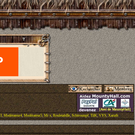
r3
,
Modérateur4
,
Modérateur5
,
Mr x
,
Rouletabille
,
Schtroumpf
,
TilK
,
VYS
,
Xaruth