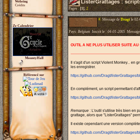
ListerGrattages : scrip
Webring
Crédits
Pages :
[1]
,
2
#.
Message de
Dragt
le 02-
Ze Calendrier
Pays:
Belgium
Inscrit le :
04-01-2005
Message
OUTIL A NE PLUS UTILISER SUITE 
-------------------------------------------------------
MountyHall
Il s'agit d'un script Violent Monkey... en
les enregistrer.
Référencé sur
https://github.com/Dragt/listerGrattages/b
En complément, un script permettant d'affi
https://github.com/Dragt/listerGrattages
Remarque
: L'outil s'utilise très bien
grattage, alors que "ListerGrattages" pe
Il existe cependant une version complète q
https://github.com/Dragt/listerGrattages