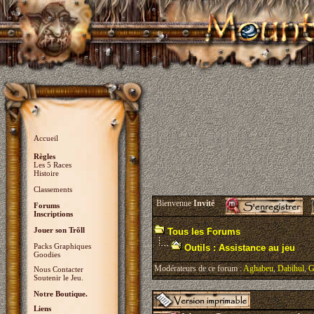
Accueil
Règles
Les 5 Races
Histoire
Classements
Bienvenue
Invité
Forums
Inscriptions
Jouer son Trõll
Tous les Forums
Packs Graphiques
Outils : Assistance au jeu
Goodies
Modérateurs de ce forum :
Aghabeu
,
Dabihul
,
G
Nous Contacter
Soutenir le Jeu.
Notre Boutique.
Liens