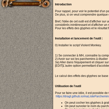
Introduction
Pour rappel, pour voir le potentiel d'un 
De plus, si on veut comprendre quelque ch
Bref, l'idée de cet outil est d'afficher s
considérés inintéressant et d'afficher un
Pour les effets des glyphes et le résultat f
Installation et lancement de l'outil :
0) Installer le script Violent Monkey.
1) Se connecter à MH, connaitre la compé
2) Avoir sur soi les parchemins à étudier
3a) Aller dans l'équipement et cliquer su
[EDIT]L'autre option permettant d'accéder
Le calcul des effets des glyphes se base
Utilisation de l'outil
Pour se faire une idée, il est possible de
https://dragt.github.io/maListeParchemin
On peut cocher les glyphes à gratt
On peut survoler le nom du parcho 