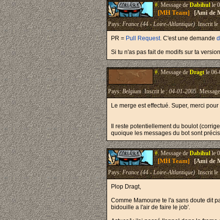
#.
Message de
Dabihul
le 
[MH Team]
[Ami de 
Pays:
France (44 - Loire-Altlantique)
Inscrit le
PR =
Pull Request
. C'est une demande
d
Si tu n'as pas fait de modifs sur ta versi
#.
Message de
Dragt
le 06-
Pays:
Belgium
Inscrit le :
04-01-2005
Message
Le merge est effectué. Super, merci pour 
Il reste potentiellement du boulot (corrig
quoique les messages du bot sont précis! -,
#.
Message de
Dabihul
le 
[MH Team]
[Ami de 
Pays:
France (44 - Loire-Altlantique)
Inscrit le
Plop Dragt,
Comme Mamoune te l'a sans doute dit par 
bidouille a l'air de faire le job'.