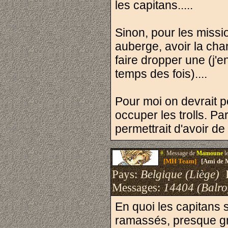
les capitans.....
Sinon, pour les mission
auberge, avoir la cha
faire dropper une (j'
temps des fois)....
Pour moi on devrait p
occuper les trolls. P
permettrait d'avoir de
#.
Message de
Mamoune
l
[MH Team]
[Ami de 
Pays:
Belgique (Liège)
I
Messages:
14404 (Balro
En quoi les capitans s
ramassés, presque gr