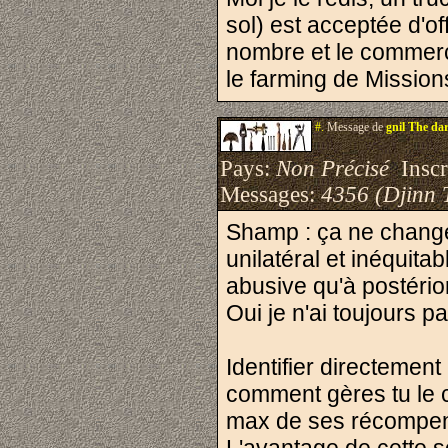
sol) est acceptée d'of
nombre et le commerce
le farming de Missio
#.
Message de
gnil The da
Pays:
Non Précisé
Inscri
Messages:
4356 (Djinn 
Shamp : ça ne changer
unilatéral et inéquit
abusive qu'à postérior
Oui je n'ai toujours p
Identifier directemen
comment gères tu le ca
max de ses récompe