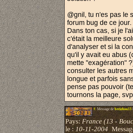
@gnil, tu n'es pas le s
forum bug de ce jour.
Dans ton cas, si je l'a
c'était la meilleure s
d'analyser et si la con
qu'il y avait eu abus 
mette "exagération" ?)
consulter les autres 
longue et parfois sans
pense pas pouvoir (t
tournons la page, svp
#.
Message de
breizhou13
Pays:
France (13 - Bou
le :
10-11-2004
Messag