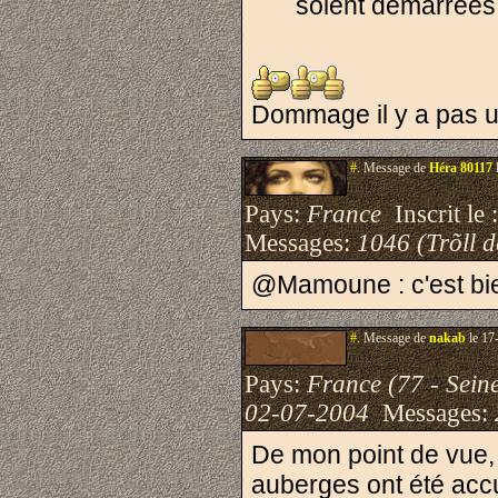
soient démarrées
Dommage il y a pas u
#.
Message de
Héra 80117
Pays:
France
Inscrit le 
Messages:
1046 (Trõll 
@Mamoune : c'est bien
#.
Message de
nakab
le 17
Pays:
France (77 - Sein
02-07-2004
Messages:
De mon point de vue,
auberges ont été accu