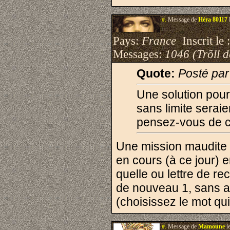
#.
Message de
Héra 80117
Pays:
France
Inscrit le 
Messages:
1046 (Trõll 
Quote:
Posté pa
Une solution pou
sans limite seraie
pensez-vous de ce
Une mission maudite 
en cours (à ce jour) 
quelle ou lettre de r
de nouveau 1, sans a
(choisissez le mot qu
#.
Message de
Mamoune
l