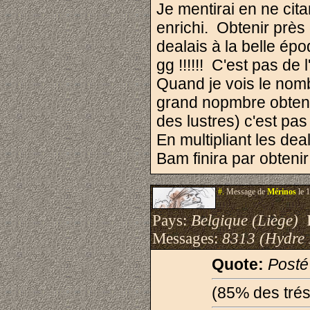
Je mentirai en ne ci
enrichi. Obtenir prè
dealais à la belle épo
gg !!!!!! C'est pas de 
Quand je vois le nomb
grand nopmbre obtenu
des lustres) c'est pas
En multipliant les de
Bam finira par obtenir
#.
Message de
Mérinos
le 
Pays:
Belgique (Liège)
I
Messages:
8313 (Hydre
Quote:
Posté
(85% des trés