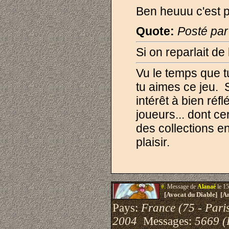
Ben heuuu c'est pa
Quote:
Posté pa
Si on reparlait de
Vu le temps que t
tu aimes ce jeu. S
intérêt à bien réf
joueurs... dont ce
des collections en
plaisir.
#.
Message de
Alanaé
le 15
[Avocat du Diable] [A
Pays:
France (75 - Pari
2004
Messages:
5669 (