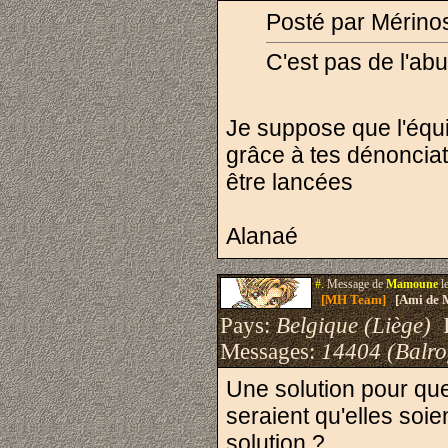
Posté par Mérino
C'est pas de l'ab
Je suppose que l'équ
grâce à tes dénoncia
être lancées
Alanaé
#.
Message de
Mamoune
l
[MH Team]
[Ami de 
Pays:
Belgique (Liège)
I
Messages:
14404 (Balro
Une solution pour que
seraient qu'elles soi
solution ?