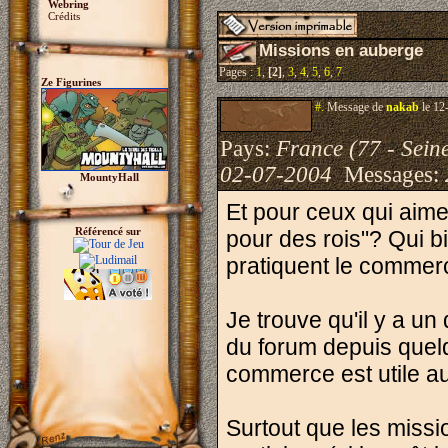
Webring
Crédits
Missions en auberge
Pages :
1
,
[2]
,
3
,
4
,
5
,
6
,
7
Ze Figurines
#.
Message de
nakab
le 12
Pays:
France (77 - Sein
02-07-2004
Messages:
MountyHall
Et pour ceux qui aim
Référencé sur
pour des rois"? Qui bi
pratiquent le comme
Je trouve qu'il y a un
du forum depuis quel
commerce est utile au
Surtout que les miss