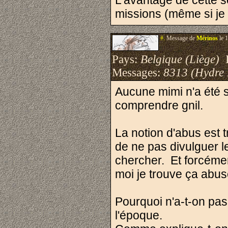
L'avantage de cette so
missions (même si je 
#.
Message de
Mérinos
le 
Pays:
Belgique (Liège)
I
Messages:
8313 (Hydre
Aucune mimi n'a été 
comprendre gnil.
La notion d'abus est t
de ne pas divulguer l
chercher. Et forcémen
moi je trouve ça abus
Pourquoi n'a-t-on pas
l'époque.