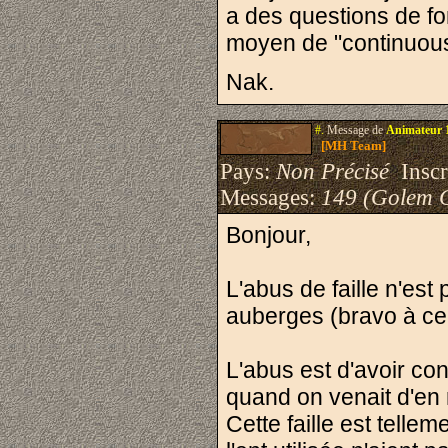
a des questions de f
moyen de "continuou
Nak.
#.
Message de
Animateur 
[MH Team]
Pays:
Non Précisé
Inscri
Messages:
149 (Golem 
Bonjour,
L'abus de faille n'est
auberges (bravo à ceux 
L'abus est d'avoir con
quand on venait d'en 
Cette faille est tellem