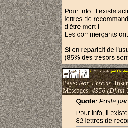
Pour info, il existe 
lettres de recommanda
d'être mort !
Les commerçants ont 
Si on reparlait de l'us
(85% des trésors sont
#.
Message de
gnil The da
Pays:
Non Précisé
Inscri
Messages:
4356 (Djinn 
Quote:
Posté pa
Pour info, il exi
82 lettres de re