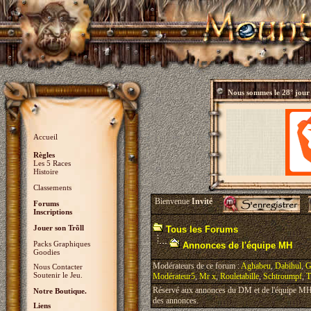
Nous sommes le
28° jour
Accueil
Règles
Les 5 Races
Histoire
Classements
Bienvenue
Invité
Forums
Inscriptions
Jouer son Trõll
Tous les Forums
Packs Graphiques
Annonces de l'équipe MH
Goodies
Modérateurs de ce forum :
Aghabeu
,
Dabihul
,
G
Nous Contacter
Soutenir le Jeu.
Modérateur5
,
Mr x
,
Rouletabille
,
Schtroumpf
,
T
Réservé aux annonces du DM et de l'équipe MH, 
Notre Boutique.
des annonces.
Liens