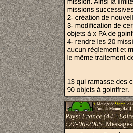
mission. Ainsi la limi
missions successives
2- création de nouvel
3- modification de ce
objets à x PA de goinf
4- rendre les 20 mis
aucun règlement et ma
le même traitement de
13 qui ramasse des c
90 objets à goinffrer.
#.
Message de
Shamp
le 1
[Ami de MountyHall]
Pays:
France (44 - Loire
:
27-06-2005
Messages