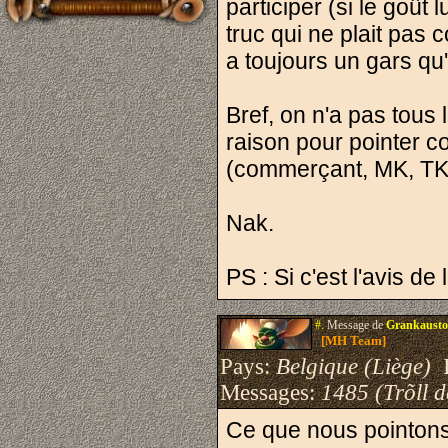
participer (si le goû
truc qui ne plait pas co
a toujours un gars qu'
Bref, on n'a pas tous
raison pour pointer c
(commerçant, MK, TK, 
Nak.
PS : Si c'est l'avis de
#.
Message de
Grankausto
[MH Team]
Pays:
Belgique (Liège)
I
Messages:
1485 (Trõll 
Ce que nous pointons 