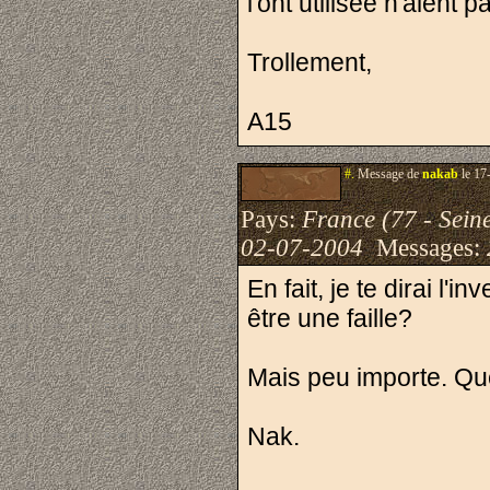
l'ont utilisée n'aient p
Trollement,
A15
#.
Message de
nakab
le 17
Pays:
France (77 - Sein
02-07-2004
Messages:
En fait, je te dirai l'
être une faille?
Mais peu importe. Quel
Nak.