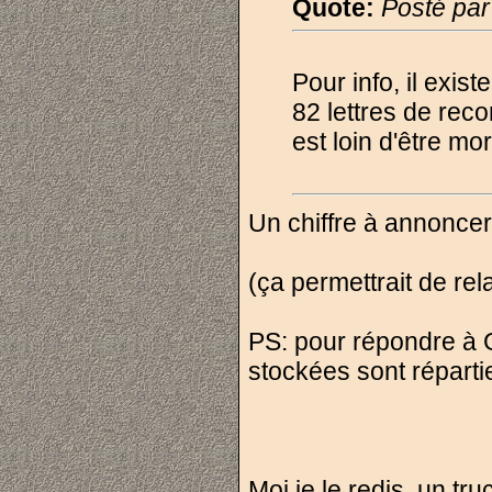
Quote:
Posté pa
Pour info, il exi
82 lettres de re
est loin d'être mort
Un chiffre à annoncer
(ça permettrait de rel
PS: pour répondre à 
stockées sont répart
Moi je le redis, un t