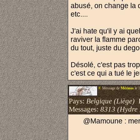
abusé, on change la d
etc....
J'ai hate qu'il y ai 
raviver la flamme par
du tout, juste du deg
Désolé, c'est pas tro
c'est ce qui a tué le j
#.
Message de
Mérinos
le 
Pays:
Belgique (Liège)
I
Messages:
8313 (Hydre
@Mamoune : merci