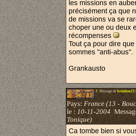
les missions en auber
précisément ça que no
de missions va se raré
choper une ou deux et
récompenses
Tout ça pour dire qu
sommes "anti-abus".
Grankausto
#.
Message de
breizhou13
Pays:
France (13 - Bou
le :
10-11-2004
Messag
Tonique)
Ca tombe bien si vous