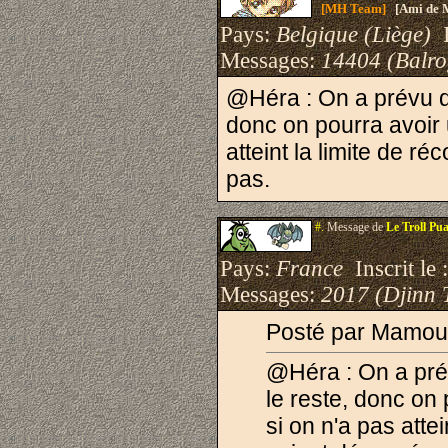
[MH Team]
[Ami de 
Pays:
Belgique (Liège)
I
Messages:
14404 (Balro
@Héra : On a prévu de
donc on pourra avoir 
atteint la limite de 
pas.
#.
Message de
Le Troll Pu
Pays:
France
Inscrit le 
Messages:
2017 (Djinn 
Posté par Mamou
@Héra : On a prév
le reste, donc on
si on n'a pas atte